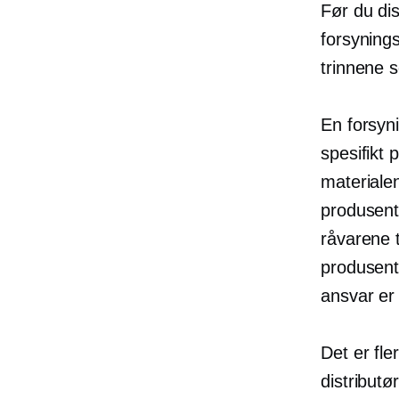
Før du dis
forsyning
trinnene s
En forsyn
spesifikt
materiale
produsent
råvarene t
produsent
ansvar er
Det er fle
distributø