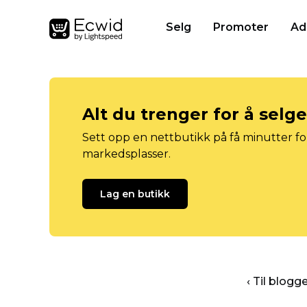
Selg
Promoter
Ad
Alt du trenger for å selg
Sett opp en nettbutikk på få minutter for
markedsplasser.
Lag en butikk
‹ Til blog