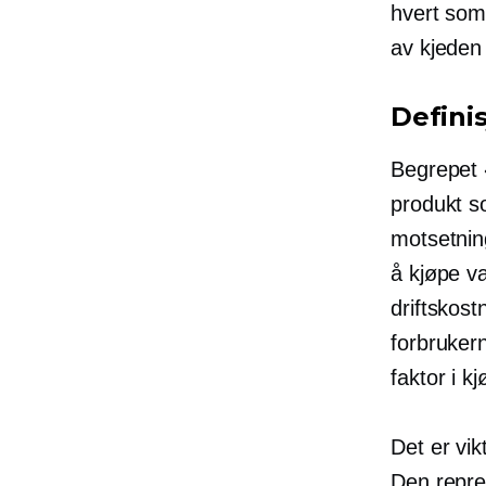
hvert som 
av kjeden 
Definis
Begrepet «
produkt so
motsetning
å kjøpe va
driftskost
forbrukern
faktor i k
Det er vik
Den repre