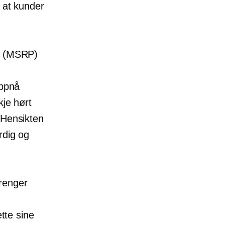
l at kunder
is (MSRP)
oppnå
kje hørt
 Hensikten
rdig og
renger
ette sine