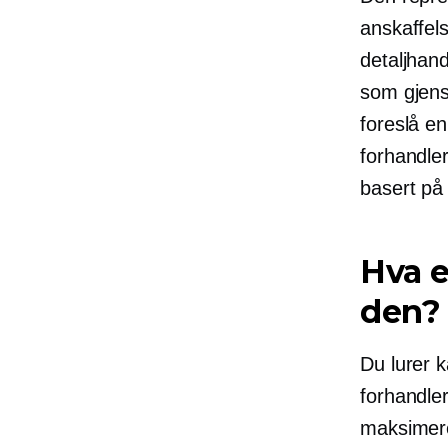
anskaffels
detaljhand
som gjens
foreslå en
forhandler
basert på
Hva e
den?
Du lurer k
forhandle
maksimere 