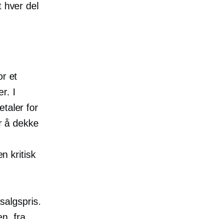
t hver del
or et
r. I
taler for
or å dekke
n kritisk
tsalgspris.
n, fra