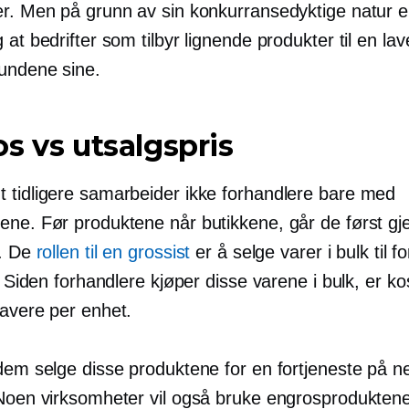
er. Men på grunn av sin konkurransedyktige natur e
 at bedrifter som tilbyr lignende produkter til en lave
undene sine.
s vs utsalgspris
 tidligere samarbeider ikke forhandlere bare med
ene. Før produktene når butikkene, går de først g
r. De
rollen til en grossist
er å selge varer i bulk til f
t. Siden forhandlere kjøper disse varene i bulk, er 
lavere per enhet.
dem selge disse produktene for en fortjeneste på nett
 Noen virksomheter vil også bruke engrosprodukte