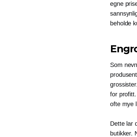
egne pris
sannsynlig
beholde k
Engro
Som nevnt
produsent
grossiste
for profit
ofte mye 
Dette lar 
butikker.