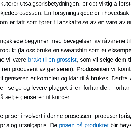
kuterer utsalgsprisbetydningen, er det viktig å fors
skjedeprosessen. En forsyningskjede er i hovedsak
om er tatt som fører til anskaffelse av en vare av 
ingskjede begynner med bevegelsen av råvarene til
 produkt (la oss bruke en sweatshirt som et eksempe
ne vil være
brakt til en grossist
, som vil selge dem ti
 (en produsent av genseren). Produsenten vil kom
il genseren er komplett og klar til å brukes. Derfra v
en selge og levere plagget til en forhandler. Forha
 å selge genseren til kunden.
re priser involvert i denne prosessen: produsentpris
rpris og utsalgspris. De
prisen på produktet
blir høy