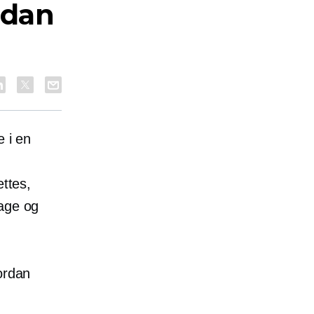
rdan
e i en
ettes,
lage og
ordan