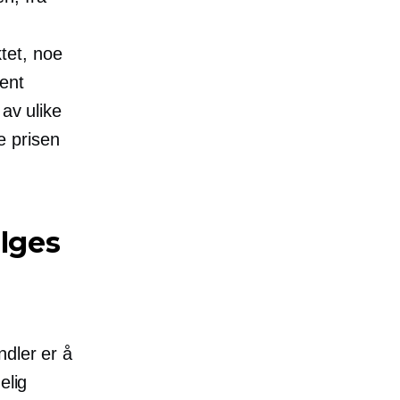
ktet, noe
ent
av ulike
ne prisen
elges
ndler er å
elig