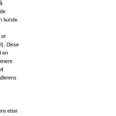
tå
 de
en kunde.
 et
l). Disse
l en
binere
il
ndlerens
,
ere etter