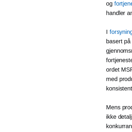
og
fortje
handler a
I
forsynin
basert på
gjennomsni
fortjenest
ordet MSR
med produ
konsistent
Mens prod
ikke deta
konkurrans