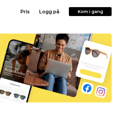
Pris
Logg på
Kom i gang