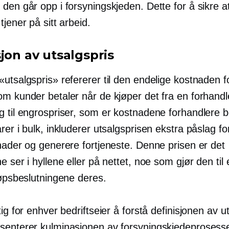
den går opp i forsyningskjeden. Dette for å sikre a
tjener på sitt arbeid.
jon av utsalgspris
utsalgspris» refererer til den endelige kostnaden f
m kunder betaler når de kjøper det fra en forhandle
 til engrospriser, som er kostnadene forhandlere be
rer i bulk, inkluderer utsalgsprisen ekstra påslag f
nader og generere fortjeneste. Denne prisen er det
e ser i hyllene eller på nettet, noe som gjør den til e
jøpsbeslutningene deres.
tig for enhver bedriftseier å forstå definisjonen av u
senterer kulminasjonen av forsyningskjedeprosesse