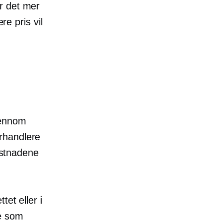
r det mer
re pris vil
jennom
orhandlere
kostnadene
et eller i
ne som