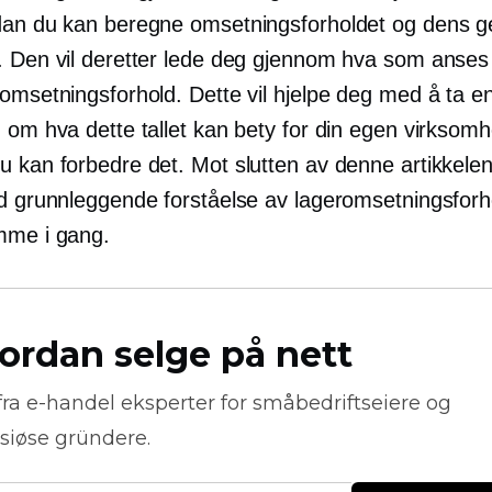
dan du kan beregne omsetningsforholdet og dens g
. Den vil deretter lede deg gjennom hva som anses
omsetningsforhold. Dette vil hjelpe deg med å ta e
 om hva dette tallet kan bety for din egen virksomh
u kan forbedre det. Mot slutten av denne artikkele
id grunnleggende forståelse av lageromsetningsforh
mme i gang.
ordan selge på nett
fra
e-handel
eksperter for småbedriftseiere og
siøse gründere.