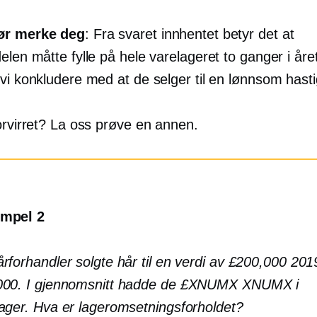
ør merke deg
: Fra svaret innhentet betyr det at
elen måtte fylle på hele varelageret to ganger i åre
vi konkludere med at de selger til en lønnsom hasti
orvirret? La oss prøve en annen.
mpel 2
rforhandler solgte hår til en verdi av £200,000 2019
000. I gjennomsnitt hadde de £XNUMX XNUMX i
ager. Hva er lageromsetningsforholdet?