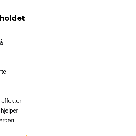
holdet
få
rte
 effekten
hjelper
verden.