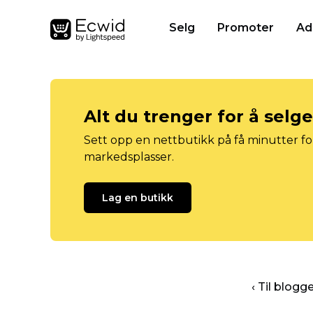
Selg
Promoter
Ad
Alt du trenger for å selg
Sett opp en nettbutikk på få minutter for
markedsplasser.
Lag en butikk
‹ Til blog