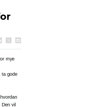
for
vor mye
å ta gode
g hvordan
 Den vil