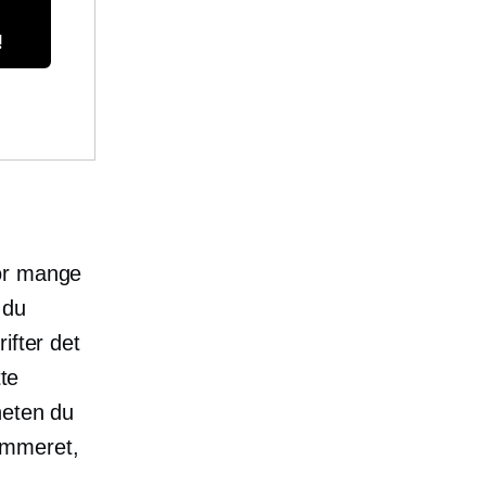
!
vor mange
 du
ifter det
tte
heten du
ummeret,