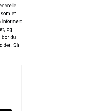
enerelle
 som et
n informert
et, og
n bør du
oldet. Så