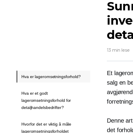
Sun
inve
deta
13 min lese
Et lagero
Hva er lageromsetningsforhold?
salg en be
avgjørend
Hva er et godt
lageromsetningsforhold for
forretnin
detaljhandelsbedrifter?
Denne art
Hvorfor det er viktig å måle
det forhol
lageromsetningsforholdet