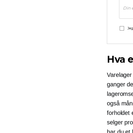
Jeg
Hva e
Varelage
ganger de
lageromset
også måned
forholdet
selger pr
har du et 