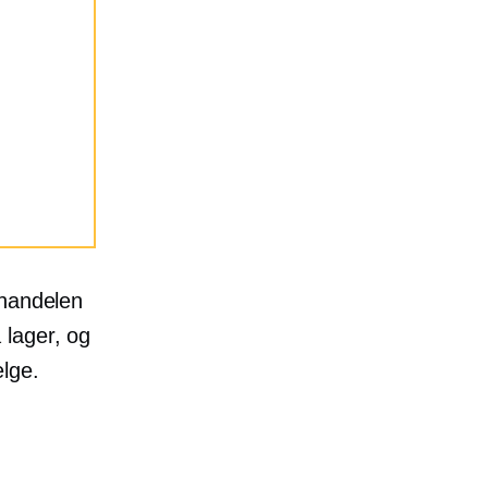
ljhandelen
 lager, og
lge.