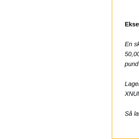
Ekse
En sk
50,0
pund 
Lage
XNU
Så la