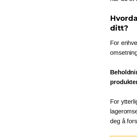
Hvorda
ditt?
For enhver
omsetning
Beholdni
produkte
For ytter
lageromse
deg å fors