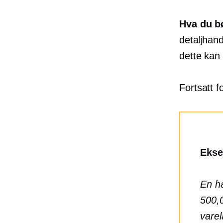
Hva du b
detaljhand
dette kan 
Fortsatt f
Ekse
En hå
500,
varel