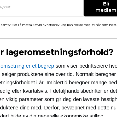
Bli 
medlem
 samtykker i å motta Ecwid nyhetsbrev. Jeg kan melde meg av når som helst.
r lageromsetningsforhold?
r
omsetning er et begrep
som viser bedriftseiere h
 selger produktene sine over tid. Normalt beregner
ningsforholdet i år. Imidlertid beregner mange bedr
lig eller kvartalsvis. I detaljhandelsbedrifter er de
 en viktig parameter som gir deg den laveste hastig
oduktene dine med. Derfor, bevæpnet med dette n
klart bilde av din generelle økonomiske stilling.