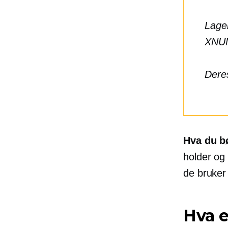
Lage
XNU
Deres
Hva du b
holder og
de bruker
Hva e