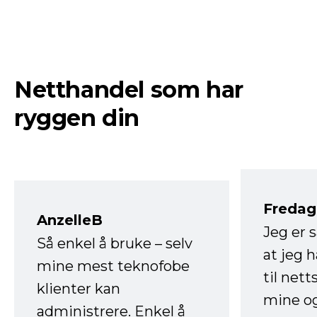
Netthandel som har
ryggen din
Fredag 
AnzelleB
Jeg er 
Så enkel å bruke – selv
at jeg 
mine mest teknofobe
til net
klienter kan
mine og
administrere. Enkel å