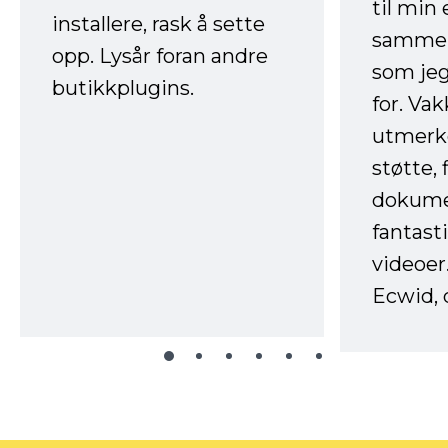
til min
installere, rask å sette
sammen
opp. Lysår foran andre
som jeg
butikkplugins.
for. Va
utmerke
støtte, 
dokume
fantast
videoer
Ecwid, 