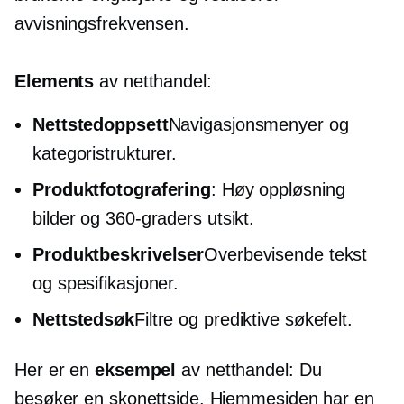
avvisningsfrekvensen.
Elements
av netthandel:
Nettstedoppsett
Navigasjonsmenyer og
kategoristrukturer.
Produktfotografering
:
Høy oppløsning
bilder og
360-graders
utsikt.
Produktbeskrivelser
Overbevisende tekst
og spesifikasjoner.
Nettstedsøk
Filtre og prediktive søkefelt.
Her er en
eksempel
av netthandel: Du
besøker en skonettside. Hjemmesiden har en