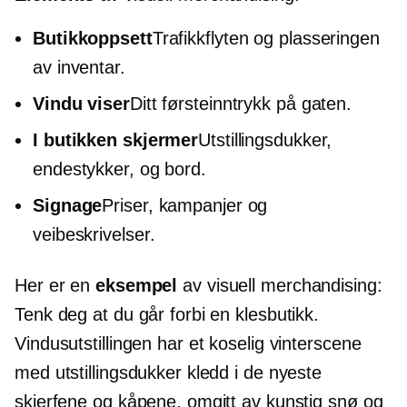
Butikkoppsett
Trafikkflyten og plasseringen
av inventar.
Vindu viser
Ditt førsteinntrykk på gaten.
I butikken
skjermer
Utstillingsdukker,
endestykker,
og bord.
Signage
Priser, kampanjer og
veibeskrivelser.
Her er en
eksempel
av visuell merchandising:
Tenk deg at du går forbi en klesbutikk.
Vindusutstillingen har et koselig vinterscene
med utstillingsdukker kledd i de nyeste
skjerfene og kåpene, omgitt av kunstig snø og