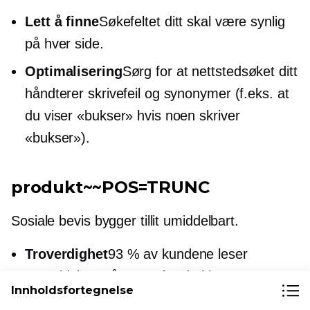
Lett å finne
Søkefeltet ditt skal være synlig
på hver side.
Optimalisering
Sørg for at nettstedsøket ditt
håndterer skrivefeil og synonymer (f.eks. at
du viser «bukser» hvis noen skriver
«bukser»).
produkt~~POS=TRUNC
Sosiale bevis bygger tillit umiddelbart.
Troverdighet
93 % av kundene leser
anmeldelser på nettet før de kjøper.
Innholdsfortegnelse
Oppmuntre anmeldelser
: Send
oppfølging