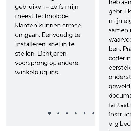
heb aa
gebruiken – zelfs mijn
gebruik
meest technofobe
mijn ei
klanten kunnen ermee
samen 
omgaan. Eenvoudig te
waarvo
installeren, snel in te
ben. Pr
stellen. Lichtjaren
coderin
voorsprong op andere
eerstek
winkelplug-ins.
onderst
geweld
docume
fantast
instruc
erg bed