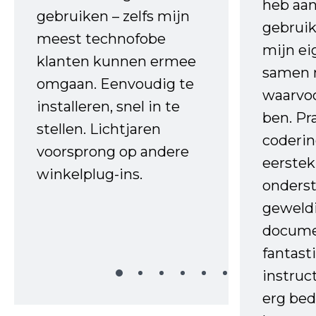
heb aa
gebruiken – zelfs mijn
gebruik
meest technofobe
mijn ei
klanten kunnen ermee
samen 
omgaan. Eenvoudig te
waarvo
installeren, snel in te
ben. Pr
stellen. Lichtjaren
coderin
voorsprong op andere
eerstek
winkelplug-ins.
onderst
geweld
docume
fantast
instruc
erg bed