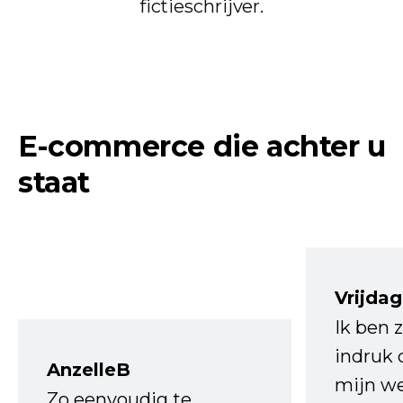
fictieschrijver.
E-commerce die achter u
staat
Vrijdag
Ik ben 
indruk 
AnzelleB
mijn we
Zo eenvoudig te