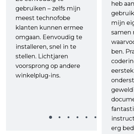
heb aa
gebruiken – zelfs mijn
gebruik
meest technofobe
mijn ei
klanten kunnen ermee
samen 
omgaan. Eenvoudig te
waarvo
installeren, snel in te
ben. Pr
stellen. Lichtjaren
coderin
voorsprong op andere
eerstek
winkelplug-ins.
onderst
geweld
docume
fantast
instruc
erg bed