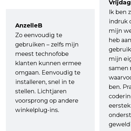
Vrijdag
Ik ben 
indruk 
AnzelleB
mijn we
Zo eenvoudig te
heb aa
gebruiken – zelfs mijn
gebruik
meest technofobe
mijn ei
klanten kunnen ermee
samen 
omgaan. Eenvoudig te
waarvo
installeren, snel in te
ben. Pr
stellen. Lichtjaren
coderin
voorsprong op andere
eerstek
winkelplug-ins.
onderst
geweld