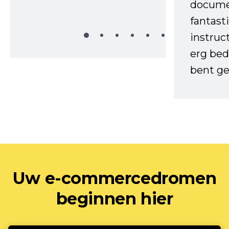
docume
fantast
instruc
erg bed
bent ge
Uw e-commercedromen
beginnen hier