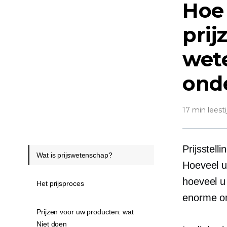
Hoe
prij
wet
ond
17 min leesti
Prijsstell
Wat is prijswetenschap?
Hoeveel u
hoeveel u 
Het prijsproces
enorme om
Prijzen voor uw producten: wat
Niet doen