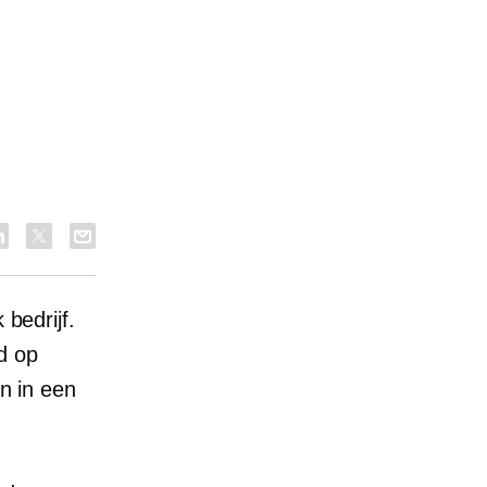
 bedrijf.
d op
en in een