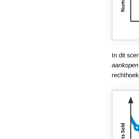
In dit sce
aankope
rechthoek 