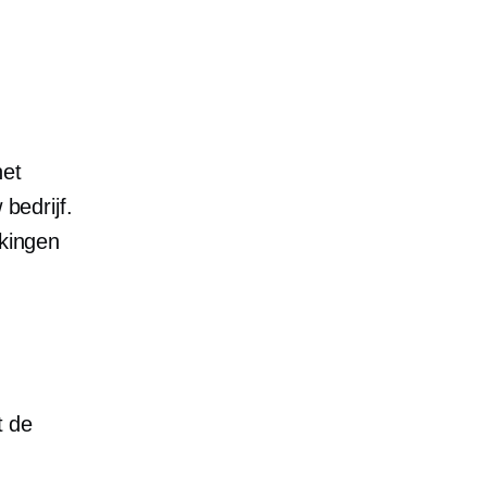
het
bedrijf.
jkingen
t de