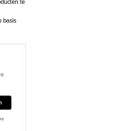
oducten te
p basis
ne
n
ent