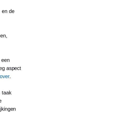
n en de
ren,
 een
oeg aspect
 over
.
 taak
e
ijkingen