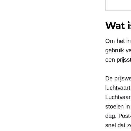
Wat i
Om het in
gebruik v
een ​​prijs
De prijsw
luchtvaart
Luchtvaar
stoelen in
dag.
Post
snel dat 