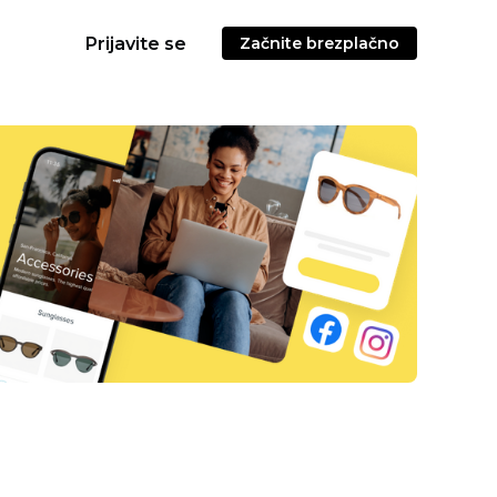
Prijavite se
Začnite brezplačno