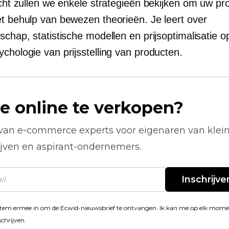
icht zullen we enkele strategieën bekijken om uw pr
et behulp van bewezen theorieën. Je leert over
schap, statistische modellen en prijsoptimalisatie o
chologie van prijsstelling van producten.
e online te verkopen?
 van
e-commerce
experts voor eigenaren van klei
ijven en aspirant-ondernemers.
Inschrijve
stem ermee in om de Ecwid-nieuwsbrief te ontvangen. Ik kan me op elk mom
schrijven.