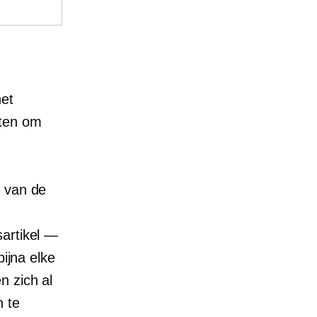
het
nten om
g van de
artikel —
bijna elke
n zich al
n te