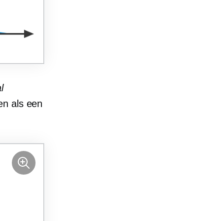
l
en als een