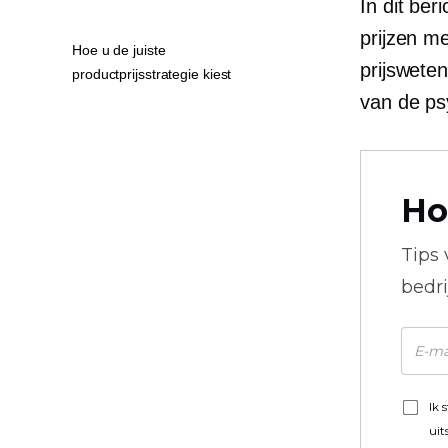
In dit ber
prijzen m
Hoe u de juiste
prijsweten
productprijsstrategie kiest
van de psy
Ho
Tips
bedr
Ik 
uit