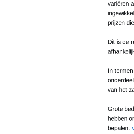
variëren a
ingewikke
prijzen d
Dit is de
afhankeli
In termen
onderdeel
van het 
Grote bed
hebben om
bepalen.