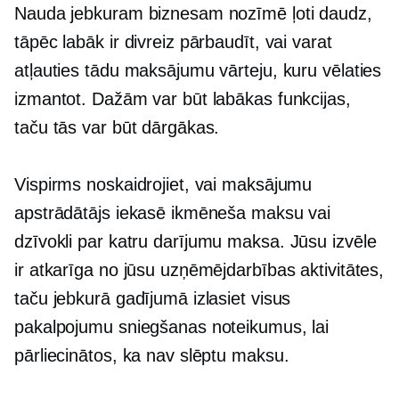
Nauda jebkuram biznesam nozīmē ļoti daudz,
tāpēc labāk ir divreiz pārbaudīt, vai varat
atļauties tādu maksājumu vārteju, kuru vēlaties
izmantot. Dažām var būt labākas funkcijas,
taču tās var būt dārgākas.
Vispirms noskaidrojiet, vai maksājumu
apstrādātājs iekasē ikmēneša maksu vai
dzīvokli
par katru darījumu
maksa. Jūsu izvēle
ir atkarīga no jūsu uzņēmējdarbības aktivitātes,
taču jebkurā gadījumā izlasiet visus
pakalpojumu sniegšanas noteikumus, lai
pārliecinātos, ka nav slēptu maksu.