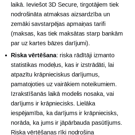
laikā. Ieviešot 3D Secure, tirgotājiem tiek
nodrošināta atmaksas aizsardzība un
zemāki savstarpējas apmaiņas tarifi
(maksas, kas tiek maksātas starp bankām
par
uz kartes bāzes
darījumi).
Riska vērtēšana
: riska rādītāji izmanto
statistikas modeļus, kas ir izstrādāti, lai
atpazītu krāpnieciskus darījumus,
pamatojoties uz vairākiem noteikumiem.
Izrakstīšanās laikā modelis nosaka, vai
darījums ir krāpniecisks. Lielāka
iespējamība, ka darījums ir krāpniecisks,
norāda, ka jums ir jāpārbauda pasūtījums.
Riska vērtēšanas rīki nodrošina