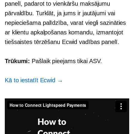
panelī, padarot to vienkāršu maksājumu
pārvaldību. Turklāt, ja jums ir jautājumi vai
nepieciešama palīdzība, varat viegli sazināties
ar klientu apkalpošanas komandu, izmantojot
tiešsaistes tērzēšanu Ecwid vadības panelī.
Trūkumi:
Pašlaik pieejams tikai ASV.
Kā to iestatīt Ecwid →
Kā savienot Lightspeed maksājumus
no
Ecwid
no Lightspeed
on
Vimeo
.