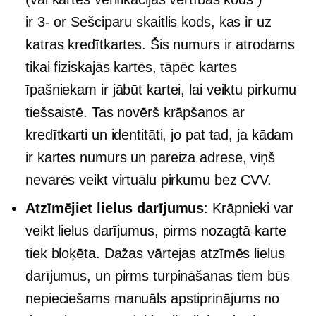
ir
3-
or
Sešciparu skaitlis
kods, kas ir uz
katras kredītkartes. Šis numurs ir atrodams
tikai fiziskajās kartēs, tāpēc kartes
īpašniekam ir jābūt kartei, lai veiktu pirkumu
tiešsaistē. Tas novērš krāpšanos ar
kredītkarti un identitāti, jo pat tad, ja kādam
ir kartes numurs un pareiza adrese, viņš
nevarēs veikt virtuālu pirkumu bez CVV.
Atzīmējiet lielus darījumus
: Krāpnieki var
veikt lielus darījumus, pirms nozagtā karte
tiek bloķēta. Dažas vārtejas atzīmēs lielus
darījumus, un pirms turpināšanas tiem būs
nepieciešams manuāls apstiprinājums no