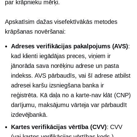
par krāpnieku mērķi.
Apskatīsim dažas visefektīvākās metodes
krāpšanas novēršanai:
Adreses verifikācijas pakalpojums (AVS)
:
kad klienti iegādājas preces, viņiem ir
jānorāda sava norēķinu adrese un pasta
indekss. AVS pārbaudīs, vai šī adrese atbilst
adresei
karšu izsniegšana
banka ir
reģistrēta. Kā daļa no a
karte-nav klāt
(CNP)
darījumu, maksājumu vārteja var pārbaudīt
izdevējbankā.
Kartes verifikācijas vērtība (CVV)
: CVV
(vai kartes verifikācijas vērtības kods )