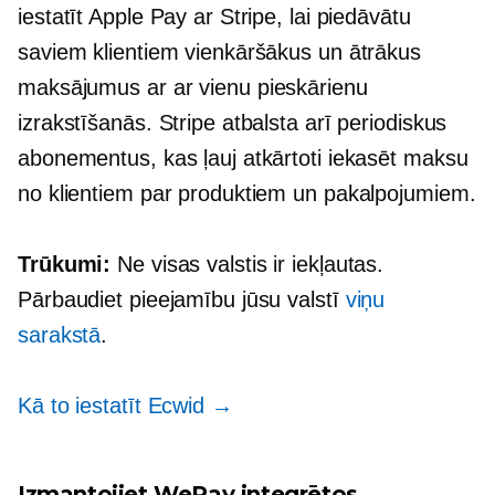
iestatīt Apple Pay ar Stripe, lai piedāvātu
saviem klientiem vienkāršākus un ātrākus
maksājumus ar
ar vienu pieskārienu
izrakstīšanās. Stripe atbalsta arī periodiskus
abonementus, kas ļauj atkārtoti iekasēt maksu
no klientiem par produktiem un pakalpojumiem.
Trūkumi:
Ne visas valstis ir iekļautas.
Pārbaudiet pieejamību jūsu valstī
viņu
sarakstā
.
Kā to iestatīt Ecwid →
Izmantojiet WePay integrētos