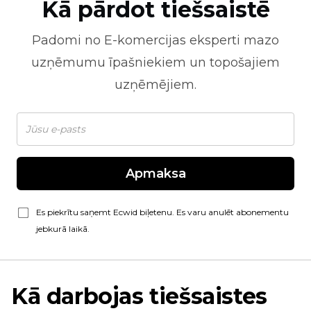
Kā pārdot tiešsaistē
Padomi no
E-komercijas
eksperti mazo
uzņēmumu īpašniekiem un topošajiem
uzņēmējiem.
Apmaksa
Es piekrītu saņemt Ecwid biļetenu. Es varu anulēt abonementu
jebkurā laikā.
Kā darbojas tiešsaistes