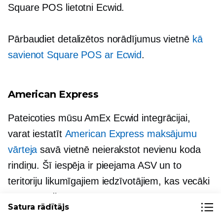
Square POS lietotni Ecwid.
Pārbaudiet detalizētos norādījumus vietnē
kā
savienot Square POS ar Ecwid
.
American Express
Pateicoties mūsu AmEx Ecwid integrācijai,
varat iestatīt
American Express maksājumu
vārteja
savā vietnē neierakstot nevienu koda
rindiņu. Šī iespēja ir pieejama ASV un to
teritoriju likumīgajiem iedzīvotājiem, kas vecāki
par 18 gadiem.
Satura rādītājs