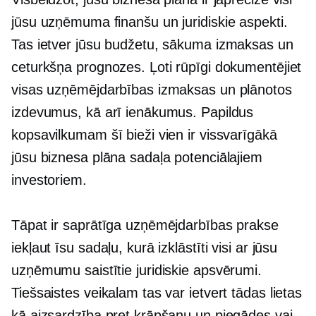
jūsu uzņēmuma finanšu un juridiskie aspekti.
Tas ietver jūsu budžetu, sākuma izmaksas un
ceturkšņa prognozes. Ļoti rūpīgi dokumentējiet
visas uzņēmējdarbības izmaksas un plānotos
izdevumus, kā arī ienākumus. Papildus
kopsavilkumam šī bieži vien ir vissvarīgākā
jūsu biznesa plāna sadaļa potenciālajiem
investoriem.
Tāpat ir saprātīga uzņēmējdarbības prakse
iekļaut īsu sadaļu, kurā izklāstīti visi ar jūsu
uzņēmumu saistītie juridiskie apsvērumi.
Tiešsaistes veikalam tas var ietvert tādas lietas
kā aizsardzība pret krāpšanu un piegādes vai