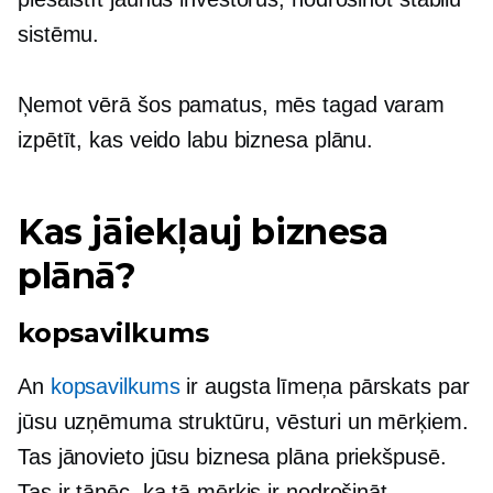
sistēmu.
Ņemot vērā šos pamatus, mēs tagad varam
izpētīt, kas veido labu biznesa plānu.
Kas jāiekļauj biznesa
plānā?
kopsavilkums
An
kopsavilkums
ir
augsta līmeņa
pārskats par
jūsu uzņēmuma struktūru, vēsturi un mērķiem.
Tas jānovieto jūsu biznesa plāna priekšpusē.
Tas ir tāpēc, ka tā mērķis ir nodrošināt