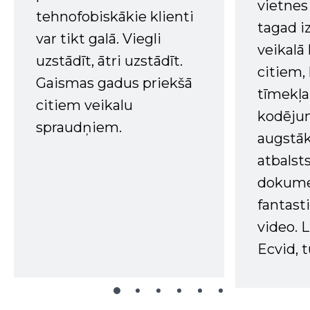
vietnes
tehnofobiskākie klienti
tagad i
var tikt galā. Viegli
veikalā
uzstādīt, ātri uzstādīt.
citiem
Gaismas gadus priekšā
tīmekļa 
citiem veikalu
kodējum
spraudņiem.
augstā
atbalsts
dokume
fantast
video. L
Ecvid, t