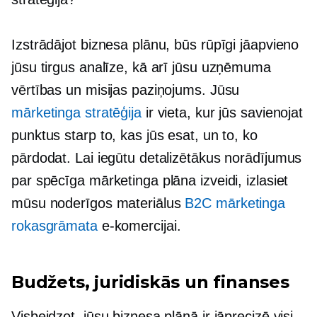
Izstrādājot biznesa plānu, būs rūpīgi jāapvieno
jūsu tirgus analīze, kā arī jūsu uzņēmuma
vērtības un misijas paziņojums. Jūsu
mārketinga stratēģija
ir vieta, kur jūs savienojat
punktus starp to, kas jūs esat, un to, ko
pārdodat. Lai iegūtu detalizētākus norādījumus
par spēcīga mārketinga plāna izveidi, izlasiet
mūsu noderīgos materiālus
B2C mārketinga
rokasgrāmata
e-komercijai.
Budžets, juridiskās un finanses
Visbeidzot, jūsu biznesa plānā ir jāprecizē visi