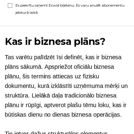
Es piekrītu saņemt Ecwid biļetenu. Es varu anulēt abonementu
jebkurā laikā.
Kas ir biznesa plāns?
Tas varētu palīdzēt īsi definēt, kas ir biznesa
plāns sākumā. Apspriežot oficiālu biznesa
plānu, šis termins attiecas uz fizisku
dokumentu, kurā izklāstīti uzņēmuma mērķi un
struktūra. Lielākā daļa tradicionālo biznesa
plānu ir rūpīgi, aptverot plašu tēmu loku, kas ir
būtiskas
dienu no dienas
biznesa operācijas.
Tie ietver dažus strukturālos elementus,