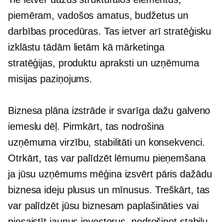
piemēram, vadošos amatus, budžetus un
darbības procedūras. Tas ietver arī stratēģisku
izklāstu tādām lietām kā mārketinga
stratēģijas, produktu apraksti un uzņēmuma
misijas paziņojums.
Biznesa plāna izstrāde ir svarīga dažu galveno
iemeslu dēļ. Pirmkārt, tas nodrošina
uzņēmuma virzību, stabilitāti un konsekvenci.
Otrkārt, tas var palīdzēt
lēmumu pieņemšana
ja jūsu uzņēmums mēģina izsvērt pāris dažādu
biznesa ideju plusus un mīnusus. Treškārt, tas
var palīdzēt jūsu biznesam paplašināties vai
piesaistīt jaunus investorus, nodrošinot stabilu