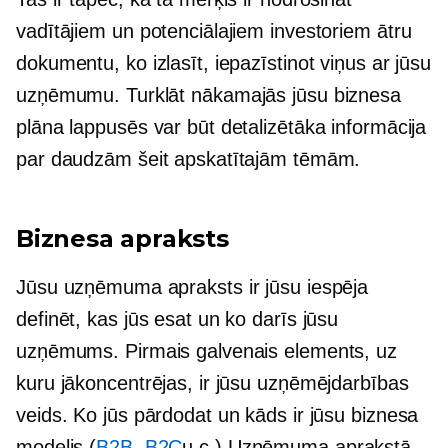
vadītājiem un potenciālajiem investoriem ātru
dokumentu, ko izlasīt, iepazīstinot viņus ar jūsu
uzņēmumu. Turklāt nākamajās jūsu biznesa
plāna lappusēs var būt detalizētāka informācija
par daudzām šeit apskatītajām tēmām.
Biznesa apraksts
Jūsu uzņēmuma apraksts ir jūsu iespēja
definēt, kas jūs esat un ko darīs jūsu
uzņēmums. Pirmais galvenais elements, uz
kuru jākoncentrējas, ir jūsu uzņēmējdarbības
veids. Ko jūs pārdodat un kāds ir jūsu biznesa
modelis (
B2B
,
B2C
u.c.) Uzņēmuma aprakstā