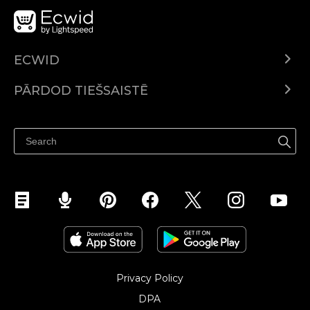
ECWID
Ecwid.com
PĀRDOD TIEŠSAISTĒ
Izcenojumi
Pārdod visur
Palīdzības centrs
Pārdod Facebook
Pārdod Instagram
Privacy Policy
DPA