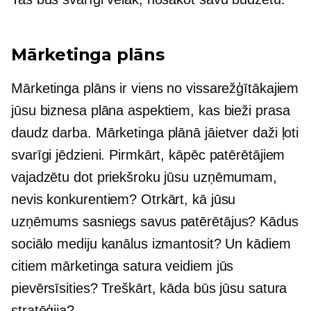
Mārketinga plāns
Mārketinga plāns ir viens no vissarežģītākajiem
jūsu biznesa plāna aspektiem, kas bieži prasa
daudz darba. Mārketinga plānā jāietver daži ļoti
svarīgi jēdzieni. Pirmkārt, kāpēc patērētājiem
vajadzētu dot priekšroku jūsu uzņēmumam,
nevis konkurentiem? Otrkārt, kā jūsu
uzņēmums sasniegs savus patērētājus? Kādus
sociālo mediju kanālus izmantosit? Un kādiem
citiem mārketinga satura veidiem jūs
pievērsīsities? Treškārt, kāda būs jūsu satura
stratēģija?