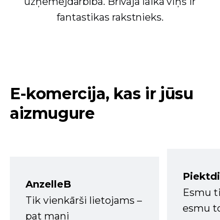
uzņēmējdarbībā. Brīvajā laikā viņš ir
fantastikas rakstnieks.
E-komercija, kas ir jūsu
aizmugure
Piektd
AnzelleB
Esmu ti
Tik vienkārši lietojams –
esmu to
pat mani