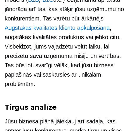
jānorāda arī tas, kas atšķir jūsu uzņēmumu no
konkurentiem. Tas varētu būt ārkārtējs
Augstākās kvalitātes klientu apkalpošana
,
augstākas kvalitātes
produktus vai jebko citu.
Visbeidzot, jums vajadzētu veltīt laiku, lai
precizētu sava uzņēmuma misiju un vērtības.
Tas būs ļoti svarīgi vēlāk, kad jūsu bizness
paplašinās vai saskarsies ar unikālām
problēmām.
Tirgus analīze
Jūsu biznesa plānā jāiekļauj arī sadaļa, kas
aptver jūsu konkurentus, mērķa tirgu un visas