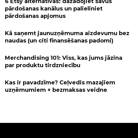
6 Etsy alternatīvas: dažādojiet savus
pārdošanas kanālus un palieliniet
pārdošanas apjomus
Kā saņemt jaunuzņēmuma aizdevumu bez
naudas (un citi finansēšanas padomi)
Merchandising 101: Viss, kas jums jāzina
par produktu tirdzniecību
Kas ir pavadzīme? Ceļvedis mazajiem
uzņēmumiem + bezmaksas veidne