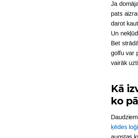
Ja domājat
pats aizrau
darot kaut
Un nekļūdi
Bet strādā
golfu var 
vairāk uzt
Kā iz
ko pā
Daudziem 
ķēdes loģi
augstas kv