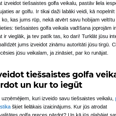
 izveidot tiešsaistes golfa veikalu, pastāv liela iesp
jaties ar golfu. Ir tikai daži labāki veidi, kā nopelnīt 
 ko, kas jums rūp, nekā atvērt savu hobijam veltītu 
eties: tiešsaistes golfa veikala vadīšana joprojām i
t ir vieglāk, ja tev patīk tas, ko dari! Turklāt jūsu in
palīdzēt jums izveidot zināmu autoritāti jūsu tirgū. Ci
icēsies jūsu veikalam, ja zināsiet, par ko runājat.
veidot tiešsaistes golfa veika
rdot un kur to iegūt
uzņēmējiem, kuri izveido savu tiešsaistes veikalu,
stika
šķiet lielākais izaicinājums. Kur jūs atrodat
alitātes
golfa preces pārdot? Un kā jūs glabājat sa