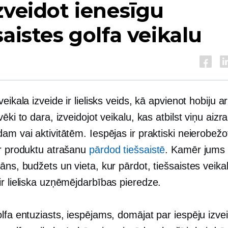
zveidot ienesīgu
saistes golfa veikalu
veikala izveide ir lielisks veids, kā apvienot hobiju ar
vēki to dara, izveidojot veikalu, kas atbilst viņu aiz
am vai aktivitātēm. Iespējas ir praktiski neierobežo
ar produktu atrašanu
pārdod tiešsaistē
. Kamēr jums i
āns, budžets un vieta, kur pārdot, tiešsaistes veika
r lieliska uzņēmējdarbības pieredze.
lfa entuziasts, iespējams, domājat par iespēju izve