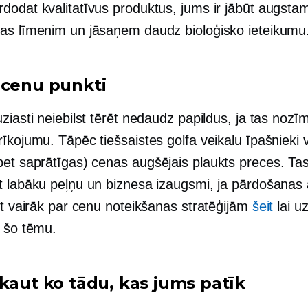
dodat kvalitatīvus produktus, jums ir jābūt augstam
as līmenim un jāsaņem daudz bioloģisko ieteikumu
 cenu punkti
ziasti neiebilst tērēt nedaudz papildus, ja tas nozī
īkojumu. Tāpēc tiešsaistes golfa veikalu īpašnieki v
bet saprātīgas) cenas
augšējais plaukts
preces. Tas
t labāku peļņu un biznesa izaugsmi, ja pārdošanas 
et vairāk par cenu noteikšanas stratēģijām
šeit
lai u
r šo tēmu.
 kaut ko tādu, kas jums patīk