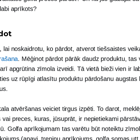
labi aprīkots?
dot
 lai noskaidrotu, ko pārdot, atverot tiešsaistes veik
trašana
. Mēģinot pārdot pārāk daudz produktu, tas v
arī apgrūtina zīmola izveidi. Tā vietā bieži vien ir l
ties uz rūpīgi atlasītu produktu pārdošanu
augstas 
us.
ala atvēršanas veiciet tirgus izpēti. To darot, meklēj
vai preces, kuras, jūsuprāt, ir nepietiekami pārstā
gū. Golfa aprīkojumam tas varētu būt noteiktu zīmol
kojums (apavi, treniņu aprīkojums, golfa somas utt.