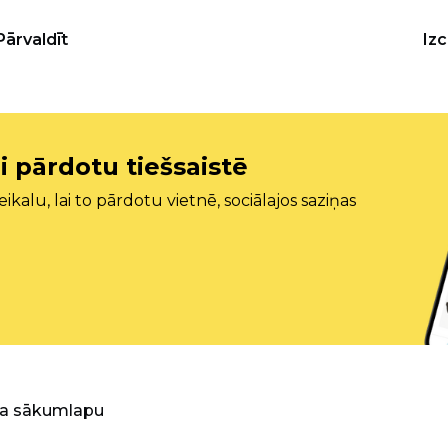
Pārvaldīt
Iz
i pārdotu tiešsaistē
ikalu, lai to pārdotu vietnē, sociālajos saziņas
ra sākumlapu