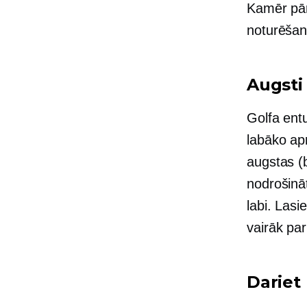
Kamēr pār
noturēšan
Augsti
Golfa entu
labāko apr
augstas (
nodrošinā
labi. Lasi
vairāk pa
Dariet