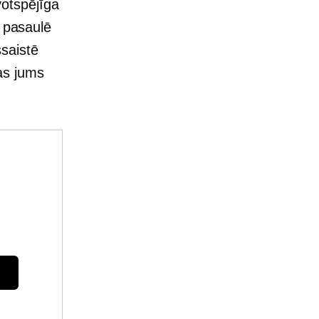
īvotspējīga
 pasaulē
šsaistē
kas jums