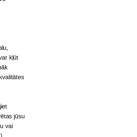
alu,
ar kļūt
abāk
kvalitātes
iet
vētas jūsu
u vai
).