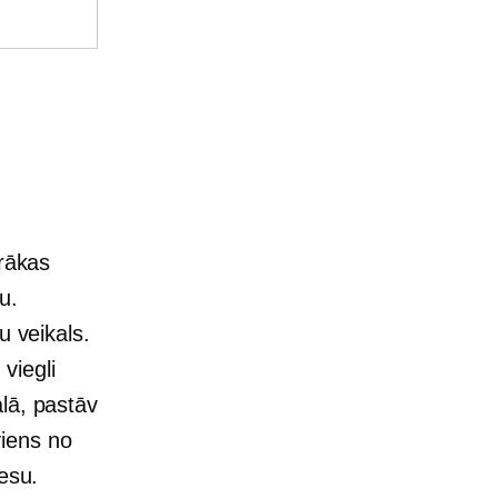
irākas
u.
u veikals.
 viegli
lā, pastāv
viens no
esu.