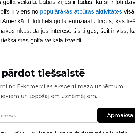
s golfa veikalu. Labās ziņas ir tādas, ka šī ir ļoti dz
olfs ir viens no
populārākās atpūtas aktivitātes
visā
 Amerikā. Ir ļoti liels golfa entuziastu tirgus, kas tie
ākos rīkus. Ja jūs interesē šis tirgus, šeit ir viss, 
 tiešsaistes golfa veikala izveidi.
 pārdot tiešsaistē
mi no
E-komercijas
eksperti mazo uzņēmumu
niekiem un topošajiem uzņēmējiem.
Apmaksa
piekrītu saņemt Ecwid biļetenu. Es varu anulēt abonementu jebkurā laikā.