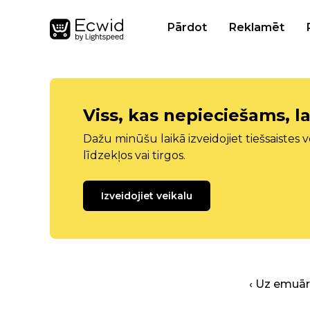
Pārdot
Reklamēt
Viss, kas nepieciešams, la
Dažu minūšu laikā izveidojiet tiešsaistes ve
līdzekļos vai tirgos.
Izveidojiet veikalu
‹ Uz emuā