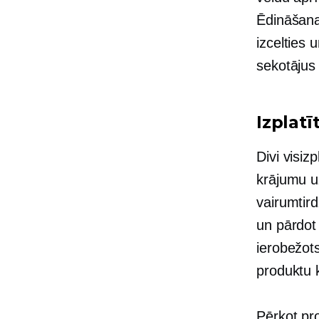
Ēdināšana
izcelties 
sekotājus
Izplatī
Divi visiz
krājumu u
vairumtir
un pārdot
ierobežot
produktu k
Pērkot pr