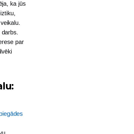
ēja, ka jūs
iztiku,
veikalu.
r darbs.
terese par
lvēki
lu:
piegādes
vu