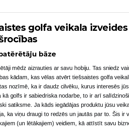
aistes golfa veikala izveides
šrocības
 patērētāju bāze
ētāji mēdz aizrauties ar savu hobiju. Tas sniedz va
bas kādam, kas vēlas atvērt tiešsaistes golfa veikal
tas nozīmē, ka ir daudz cilvēku, kurus interesēs jūs
ā kā golfs ir sabiedriska nodarbe, to ir arī salīdzinoši
ski
satiksme. Ja kāds iegādājas produktu jūsu veika
ēja, ka viņu draugi to redzēs un jautās par to. Šis ir 
ajiem (un lētākajiem) veidiem, kā attīstīt savu bizn