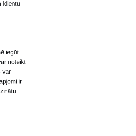
 klientu
.
mē iegūt
ar noteikt
 var
apjomi ir
zzinātu