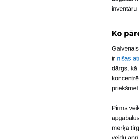
inventāru
Ko pār
Galvenais,
ir
nišas a
dārgs, kā 
koncentrē
priekšmet
Pirms veik
apgabalus 
mērķa tir
veidu aprī