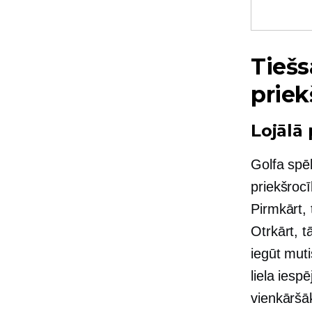
Tiešs
priek
Lojālā
Golfa spēl
priekšrocī
Pirmkārt, 
Otrkārt, t
iegūt
muti
liela iesp
vienkāršāk