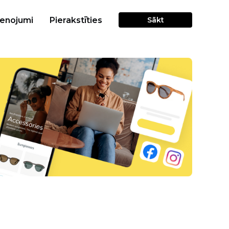
cenojumi
Pierakstīties
Sākt