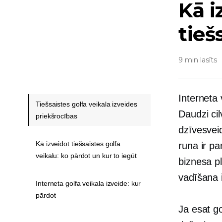
Kā i
tieš
9 min lasīts
Interneta 
Tiešsaistes golfa veikala izveides
Daudzi cil
priekšrocības
dzīvesveid
Kā izveidot tiešsaistes golfa
runa ir p
veikalu: ko pārdot un kur to iegūt
biznesa pl
vadīšana i
Interneta golfa veikala izveide: kur
pārdot
Ja esat go