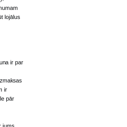
ņēmumam
t lojālus
una ir par
 izmaksas
 ir
le pār
z jums