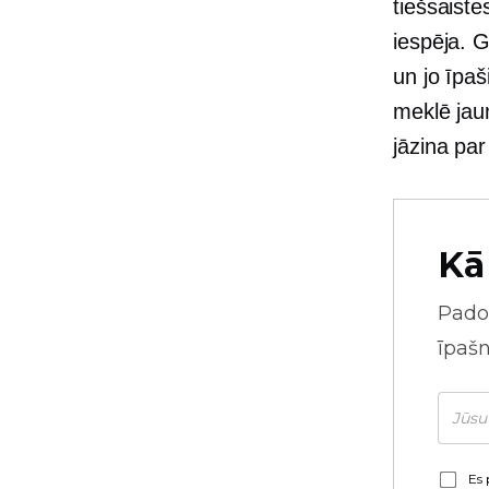
tiešsaiste
iespēja. G
un jo īpaši
meklē jaun
jāzina par
Kā
Pado
īpaš
Es 