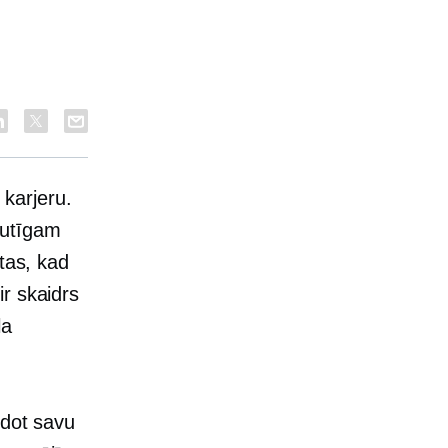
 karjeru.
rautīgam
tas, kad
r skaidrs
la
idot savu