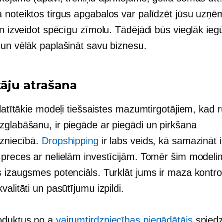
 noteiktos tirgus apgabalos var palīdzēt jūsu uz
un izveidot spēcīgu zīmolu. Tādējādi būs vieglāk iegū
 un vēlāk paplašināt savu biznesu.
tāju atrašana
platītākie modeļi tiešsaistes mazumtirgotājiem, kad r
zglabāšanu, ir piegāde ar piegādi un pirkšana
dzniecībā.
Dropshipping
ir labs veids, kā samazināt
 preces ar nelielām investīcijām. Tomēr šim modelim
s izaugsmes potenciāls. Turklāt jums ir maza kontro
valitāti un pasūtījumu izpildi.
oduktus no a
vairumtirdzniecības piegādātājs
snied