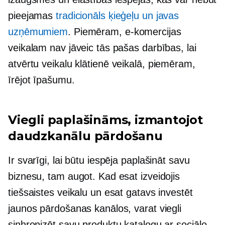
pieejamas
tradicionāls
ķieģeļu un javas
uzņēmumiem
. Piemēram, e-komercijas
veikalam nav jāveic tās pašas darbības, lai
atvērtu veikalu
klātienē
veikalā, piemēram,
īrējot īpašumu.
Viegli paplašināms, izmantojot
daudzkanālu pārdošanu
Ir svarīgi, lai būtu iespēja paplašināt savu
biznesu, tam augot. Kad esat izveidojis
tiešsaistes veikalu un esat gatavs investēt
jaunos pārdošanas kanālos, varat viegli
sinhronizēt savu produktu katalogu ar sociālo