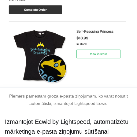
Piemērs pamestam groza e-pasta ziņojumam, ko varat nosūtīt
automātiski, izmantojot Lightspeed Ecwid
Izmantojot Ecwid by Lightspeed, automatizētu
mārketinga e-pasta ziņojumu sūtīšanai