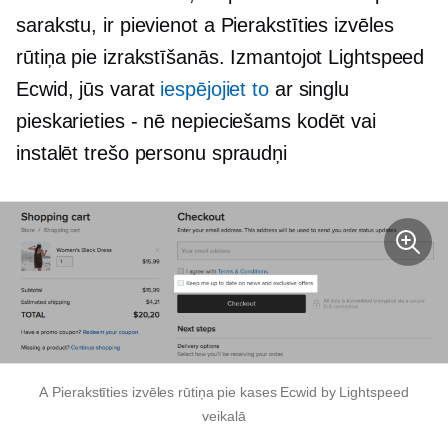
sarakstu, ir pievienot a
Pierakstīties
izvēles
rūtiņa pie izrakstīšanās. Izmantojot Lightspeed
Ecwid, jūs varat
iespējojiet to
ar singlu
pieskarieties - nē
nepieciešams kodēt vai
instalēt
trešo personu
spraudņi
A
Pierakstīties
izvēles rūtiņa pie kases Ecwid by Lightspeed
veikalā