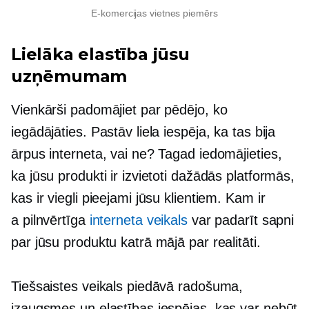
E-komercijas vietnes piemērs
Lielāka elastība jūsu
uzņēmumam
Vienkārši padomājiet par pēdējo, ko
iegādājāties. Pastāv liela iespēja, ka tas bija
ārpus interneta, vai ne? Tagad iedomājieties,
ka jūsu produkti ir izvietoti dažādās platformās,
kas ir viegli pieejami jūsu klientiem. Kam ir
a
pilnvērtīga
interneta veikals
var padarīt sapni
par jūsu produktu katrā mājā par realitāti.
Tiešsaistes veikals piedāvā radošuma,
izaugsmes un elastības iespējas, kas var nebūt