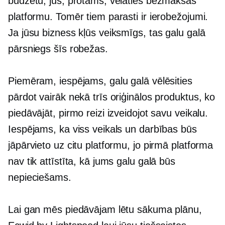
budžetu, jūs, protams, vēlaties bezmaksas
platformu. Tomēr tiem parasti ir ierobežojumi.
Ja jūsu bizness kļūs veiksmīgs, tas galu galā
pārsniegs šīs robežas.
Piemēram, iespējams, galu galā vēlēsities
pārdot vairāk nekā trīs oriģinālos produktus, ko
piedāvājāt, pirmo reizi izveidojot savu veikalu.
Iespējams, ka viss veikals un darbības būs
jāpārvieto uz citu platformu, jo pirmā platforma
nav tik attīstīta, kā jums galu galā būs
nepieciešams.
Lai gan mēs piedāvājam lētu sākuma plānu,