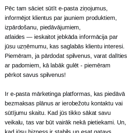
Pēc tam sāciet sūtīt e-pasta ziņojumus,
informējot klientus par jauniem produktiem,
izpārdošanu, piedāvājumiem,
atlaides — ieskaitot
jebkāda informācija par
jūsu uzņēmumu, kas saglabās klientu interesi.
Piemēram, ja pārdodat spilvenus, varat dalīties
ar padomiem, kā labāk
gulēt - piemēram
pērkot savus spilvenus!
Ir e-pasta mārketinga platformas, kas piedāvā
bezmaksas plānus ar ierobežotu kontaktu vai
sūtījumu skaitu. Kad jūs tikko sākat savu
veikalu, tas var būt vairāk nekā pietiekami. Un,
kad jūsu bizness ir stabils un esat gatavs