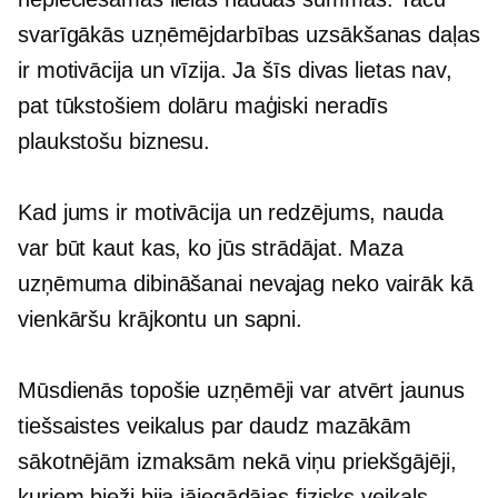
svarīgākās uzņēmējdarbības uzsākšanas daļas
ir motivācija un vīzija. Ja šīs divas lietas nav,
pat tūkstošiem dolāru maģiski neradīs
plaukstošu biznesu.
Kad jums ir motivācija un redzējums, nauda
var būt kaut kas, ko jūs strādājat. Maza
uzņēmuma dibināšanai nevajag neko vairāk kā
vienkāršu krājkontu un sapni.
Mūsdienās topošie uzņēmēji var atvērt jaunus
tiešsaistes veikalus par daudz mazākām
sākotnējām izmaksām nekā viņu priekšgājēji,
kuriem bieži bija jāiegādājas fizisks veikals.