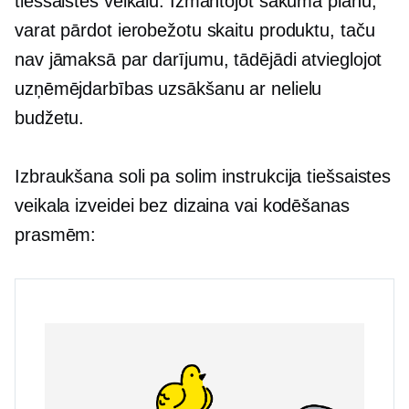
tiešsaistes veikalu. Izmantojot sākuma plānu,
varat pārdot ierobežotu skaitu produktu, taču
nav jāmaksā par darījumu, tādējādi atvieglojot
uzņēmējdarbības uzsākšanu ar nelielu
budžetu.
Izbraukšana
soli pa solim
instrukcija tiešsaistes
veikala izveidei bez dizaina vai kodēšanas
prasmēm: