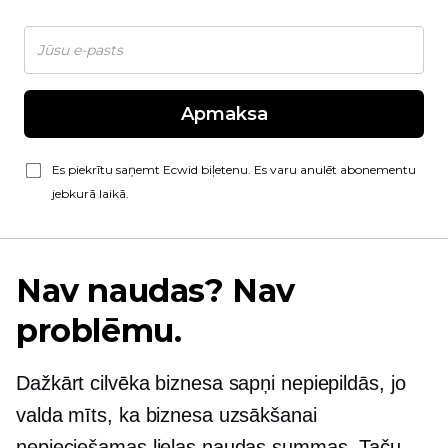
Apmaksa
Es piekrītu saņemt Ecwid biļetenu. Es varu anulēt abonementu
jebkurā laikā.
Nav naudas? Nav
problēmu.
Dažkārt cilvēka biznesa sapņi nepiepildās, jo
valda mīts, ka biznesa uzsākšanai
nepieciešamas lielas naudas summas. Taču