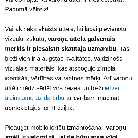
Padomā vēlreiz!
Vairāk nekā skaists attēls, lai lapai pievienotu
vizuālu izskatu,
varoņa attēla galvenais
mērķis ir piesaistīt skatītāja uzmanību
. Tas
bieži vien ir a
augstas kvalitātes,
valdzinošs
vizuālais materiāls, kas atspoguļo zīmola
identitāti, vērtības vai vietnes mērķi. Arī varoņu
attēli mēdz sēdēt virs reizes un bieži
ietver
aicinājumu uz darbību
ar cerībām mudināt
apmeklētājus ienirt dziļāk.
Pieaugot mobilo ierīču izmantošanai,
varoņu
attēli ir veidoti tā, lai tie būtu atsaucīgi
,