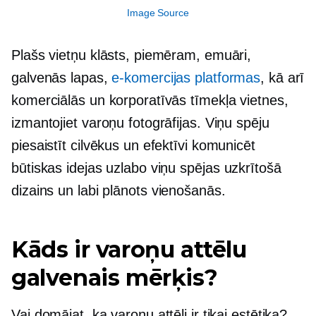
Image Source
Plašs vietņu klāsts, piemēram, emuāri,
galvenās lapas,
e-komercijas platformas
, kā arī
komerciālās un korporatīvās tīmekļa vietnes,
izmantojiet varoņu fotogrāfijas. Viņu spēju
piesaistīt cilvēkus un efektīvi komunicēt
būtiskas idejas uzlabo viņu spējas
uzkrītošā
dizains un
labi plānots
vienošanās.
Kāds ir varoņu attēlu
galvenais mērķis?
Vai domājat, ka varoņu attēli ir tikai estētika?