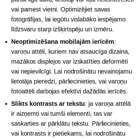
vai pamest vietni. Optimizējiet savas
fotogrāfijas, lai iegūtu vislabāko iespējamo
līdzsvaru starp izšķirtspēju un izmēru.
Neoptimizēšana mobilajām ierīcēm
:
varoņu attēli, kuriem nav atsaucīga dizaina,
mazākos displejos var izskatīties deformēti
vai nepievilcīgi. Lai nodrošinātu nevainojamu
lietotāja pieredzi, pārliecinieties, vai varoņu
fotoattēli darbojas efektīvi dažādās ierīcēs.
Slikts kontrasts ar tekstu
: ja varoņa attēlā
ir aizņemti vai tumši elementi, tas var
saskarties ar pārklātu tekstu. Pārliecinieties,
vai kontrasts ir pietiekams, lai nodrošinātu