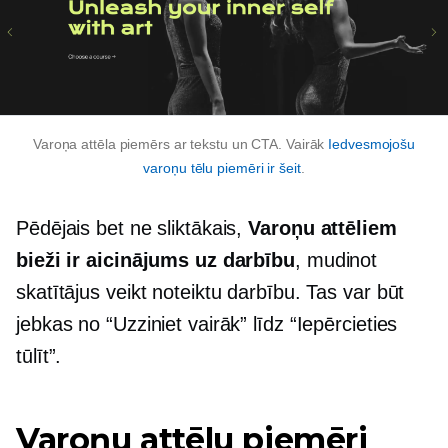
Varoņa attēla piemērs ar tekstu un CTA. Vairāk
Iedvesmojošu
varoņu tēlu piemēri ir šeit
.
Pēdējais bet ne sliktākais,
Varoņu attēliem
bieži ir aicinājums uz darbību
, mudinot
skatītājus veikt noteiktu darbību. Tas var būt
jebkas no “Uzziniet vairāk” līdz “Iepērcieties
tūlīt”.
Varoņu attēlu piemēri