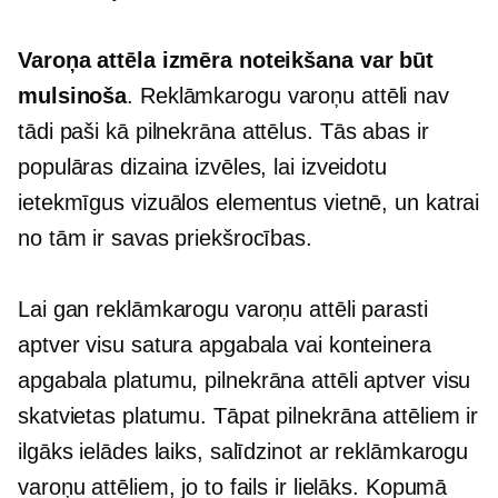
Varoņa attēla izmēra noteikšana var būt
mulsinoša
. Reklāmkarogu varoņu attēli nav
tādi paši kā
pilnekrāna
attēlus. Tās abas ir
populāras dizaina izvēles, lai izveidotu
ietekmīgus vizuālos elementus vietnē, un katrai
no tām ir savas priekšrocības.
Lai gan reklāmkarogu varoņu attēli parasti
aptver visu satura apgabala vai konteinera
apgabala platumu,
pilnekrāna
attēli aptver visu
skatvietas platumu. Tāpat
pilnekrāna
attēliem ir
ilgāks ielādes laiks, salīdzinot ar reklāmkarogu
varoņu attēliem, jo ​​to fails ir lielāks. Kopumā