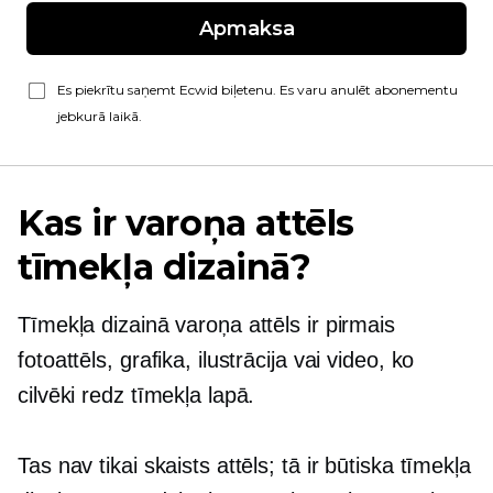
Apmaksa
Es piekrītu saņemt Ecwid biļetenu. Es varu anulēt abonementu
jebkurā laikā.
Kas ir varoņa attēls
tīmekļa dizainā?
Tīmekļa dizainā varoņa attēls ir pirmais
fotoattēls, grafika, ilustrācija vai video, ko
cilvēki redz tīmekļa lapā.
Tas nav tikai skaists attēls; tā ir būtiska tīmekļa