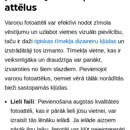
attēlus
Varoņu fotoattēli var efektīvi nodot zīmola
vēstījumu un uzlabot vietnes vizuālo pievilcību,
taču ir daži
tipiskas tīmekļa dizaineru kļūdas
un
izstrādātāji tos izmanto. Tīmekļa vietne, kas ir
veiksmīgāka un
draudzīga
var panākt,
izvairoties no šiem slazdiem. Pievienojot
varoņu fotoattēlus, ņemiet vērā tālāk norādītās
bieži sastopamās kļūdas.
Lieli faili
: Pievienošana
augstas kvalitātes
fotoattēli, kas ir pārāk lieli jūsu vietnei, var
izraisīt tās lēnāku ielādi. Ja ielāde aizņem
pārāk ilgu laiku, lietotāji var kļūt neieinteresēti