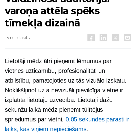
varoņa attēla spēks
tīmekļa dizainā
15 min lasīts
Lietotāji mēdz ātri pieņemt lēmumus par
vietnes uzticamību, profesionalitāti un
atbilstību, pamatojoties uz tās vizuālo izskatu.
Noklikšķinot uz a
nevizuāli
pievilcīga vietne ir
izplatīta lietotāju uzvedība. Lietotāji dažu
sekunžu laikā mēdz pieņemt tūlītējus
spriedumus par vietni,
0.05 sekundes parasti ir
laiks, kas viņiem nepieciešams
.