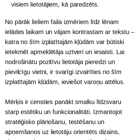
visiem lietotājiem, kā paredzēts.
No pārāk lieliem faila izmēriem līdz lēnam
ielādes laikam un vājam kontrastam ar tekstu –
katra no šīm izplatītajām kļūdām var būtiski
ietekmēt apmeklētāja uztveri un iesaisti. Lai
nodrošinātu pozitīvu lietotāja pieredzi un
pievilcīgu vietni, ir svarīgi izvairīties no šīm
izplatītajām kļūdām, ieviešot varoņu attēlus.
Mērķis ir censties panākt smalku līdzsvaru
starp estētiku un funkcionalitāti. Izmantojot
stratēģisko plānošanu, testēšanu un
apņemšanos
uz lietotāju orientēts
dizains,