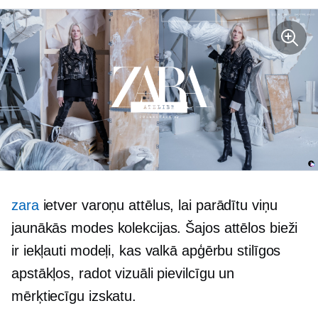
zara
ietver varoņu attēlus, lai parādītu viņu
jaunākās modes kolekcijas. Šajos attēlos bieži
ir iekļauti modeļi, kas valkā apģērbu stilīgos
apstākļos, radot vizuāli pievilcīgu un
mērķtiecīgu izskatu.