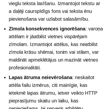
vieglu teksta lasīšanu. Izmantojot tekstu ar
a
daļēji caurspīdīgs
fons vai teksta ēnu
pievienošana var uzlabot salasāmību.
Zīmola konsekvences ignorēšana
: varoņa
attēlam ir jāatbilst vietnes vispārējam
zīmolam. Izmantojot attēlus, kas neatbilst
zīmola krāsu shēmai, tonim vai stilam, var
maldināt apmeklētājus un mazināt vietnes
profesionalitāti.
Lapas ātruma neievērošana
: neskaitot
attēla failu izmērus, citi mainīgie, kas
ietekmē lapas ātrumu, ietver veikto HTTP
pieprasījumu skaitu un laiku, kas
nepieciešams, lai serveris atbildētu.