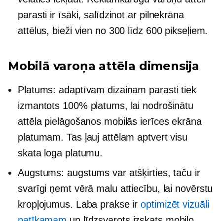
parasti ir īsāki, salīdzinot ar
pilnekrāna
attēlus, bieži vien no 300 līdz 600 pikseļiem.
Mobilā varoņa attēla dimensija
Platums: adaptīvam dizainam parasti tiek
izmantots 100% platums, lai nodrošinātu
attēla pielāgošanos mobilās ierīces ekrāna
platumam. Tas ļauj attēlam aptvert visu
skata loga platumu.
Augstums: augstums var atšķirties, taču ir
svarīgi ņemt vērā malu attiecību, lai novērstu
kropļojumus. Laba prakse ir
optimizēt vizuāli
patīkamam
un līdzsvarots izskats mobilo