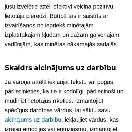
jūsu izvēlētie attēli efektīvi veicina pozitīvu
lietotāja pieredzi. Būtībā tas ir saistīts ar
izvairīšanos no iepriekš minētajām
izplatītākajām kļūdām un dažām galvenajām
vadlīnijām, kas minētas nākamajās sadaļās.
Skaidrs aicinājums uz darbību
Ja varoņa attēlā iekļaujat tekstu vai pogas,
pārliecinieties, ka tie ir kodolīgi, pārliecinoši un
mudiniet lietotājus rīkoties. Izmantojiet
spēcīgus darbības vārdus, lai sāktu savu
aicinājums uz darbību,
iekļaujiet vārdus, kas
izraisa emocijas vai entuziasmu, izmantojiet