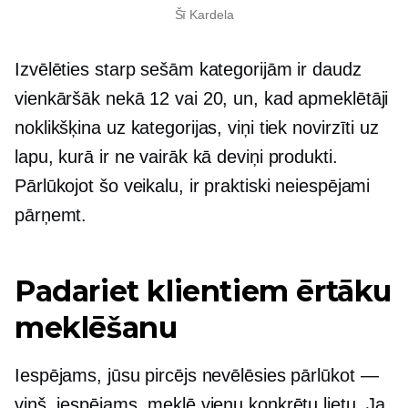
Šī Kardela
Izvēlēties starp sešām kategorijām ir daudz
vienkāršāk nekā 12 vai 20, un, kad apmeklētāji
noklikšķina uz kategorijas, viņi tiek novirzīti uz
lapu, kurā ir ne vairāk kā deviņi produkti.
Pārlūkojot šo veikalu, ir praktiski neiespējami
pārņemt.
Padariet klientiem ērtāku
meklēšanu
Iespējams, jūsu pircējs nevēlēsies pārlūkot —
viņš, iespējams, meklē vienu konkrētu lietu. Ja