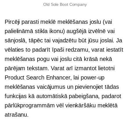
Old Sole Boot Company
Pircēji parasti meklē meklēšanas joslu (vai
palielināmā stikla ikonu) augšējā izvēlnē vai
sānjoslā, tāpēc tai vajadzētu būt jūsu joslai. Ja
vēlaties to padarīt īpaši redzamu, varat iestatīt
meklēšanas pogu vai joslu citā krāsā nekā
pārējam tekstam. Varat arī izmantot lietotni
Product Search Enhancer, lai
power-up
meklēšanas vaicājumus un pievienojiet tādas
funkcijas kā automātiskā pabeigšana, padarot
pārlūkprogrammām vēl vienkāršāku meklētā
atrašanu.