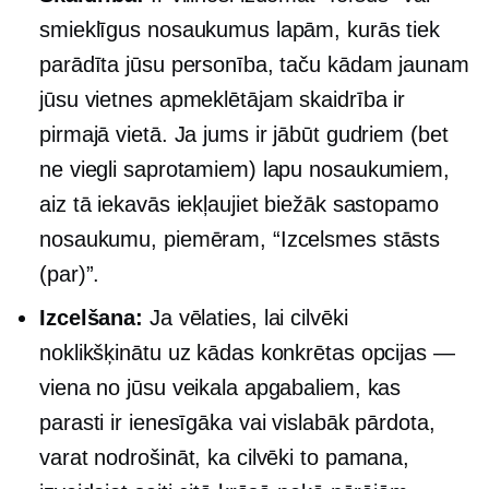
smieklīgus nosaukumus lapām, kurās tiek
parādīta jūsu personība, taču kādam jaunam
jūsu vietnes apmeklētājam skaidrība ir
pirmajā vietā. Ja jums ir jābūt gudriem (bet
ne viegli saprotamiem) lapu nosaukumiem,
aiz tā iekavās iekļaujiet biežāk sastopamo
nosaukumu, piemēram, “Izcelsmes stāsts
(par)”.
Izcelšana:
Ja vēlaties, lai cilvēki
noklikšķinātu uz kādas konkrētas opcijas —
viena no jūsu veikala apgabaliem, kas
parasti ir ienesīgāka vai vislabāk pārdota,
varat nodrošināt, ka cilvēki to pamana,