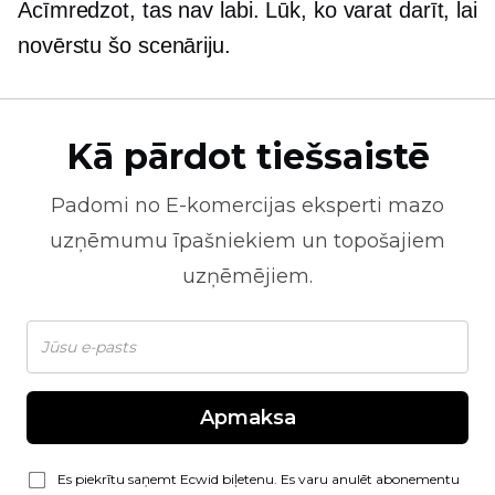
Acīmredzot, tas nav labi. Lūk, ko varat darīt, lai
novērstu šo scenāriju.
Kā pārdot tiešsaistē
Padomi no
E-komercijas
eksperti mazo
uzņēmumu īpašniekiem un topošajiem
uzņēmējiem.
Apmaksa
Es piekrītu saņemt Ecwid biļetenu. Es varu anulēt abonementu