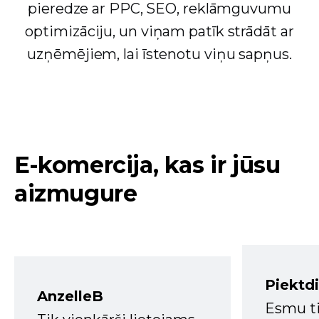
pieredze ar PPC, SEO, reklāmguvumu
optimizāciju, un viņam patīk strādāt ar
uzņēmējiem, lai īstenotu viņu sapņus.
E-komercija, kas ir jūsu
aizmugure
Piektd
AnzelleB
Esmu ti