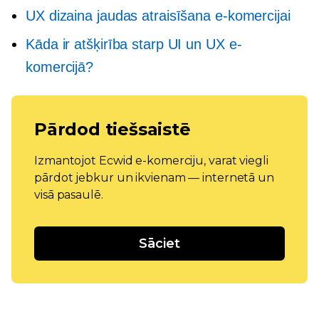
UX dizaina jaudas atraisīšana e-komercijai
Kāda ir atšķirība starp UI un UX e-
komercijā?
Pārdod tiešsaistē
Izmantojot Ecwid e-komerciju, varat viegli
pārdot jebkur un ikvienam — internetā un
visā pasaulē.
Sāciet