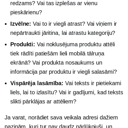
redzams? Vai tas izplešas ar vienu
pieskārienu?
Izvēlne:
Vai to ir viegli atrast? Vai viņiem ir
nepārtraukti jāritina, lai atrastu kategoriju?
Produkti:
Vai noklusējuma produktu attēli
tiek rādīti patiešām lieli mobilā tālruņa
ekrānā? Vai produkta nosaukums un
informācija par produktu ir viegli salasāmi?
Vispārēja lasāmība:
Vai teksts ir pietiekami
liels, lai to izlasītu? Vai ir gadījumi, kad teksts
slikti pārklājas ar attēliem?
Ja varat, norādiet sava veikala adresi dažiem
paziņām, kuri tur nav daudz pārlūkojuši, un