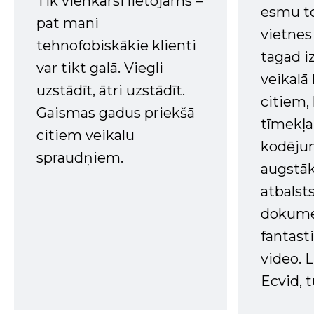
Tik vienkārši lietojams –
esmu to
pat mani
vietnes
tehnofobiskākie klienti
tagad i
var tikt galā. Viegli
veikalā
uzstādīt, ātri uzstādīt.
citiem
Gaismas gadus priekšā
tīmekļa 
citiem veikalu
kodējum
spraudņiem.
augstā
atbalsts
dokume
fantast
video. L
Ecvid, t