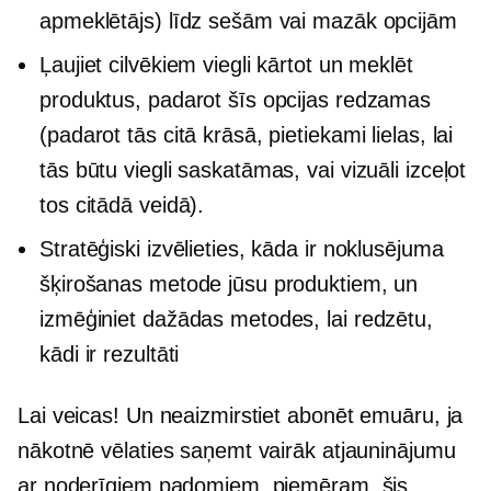
apmeklētājs) līdz sešām vai mazāk opcijām
Ļaujiet cilvēkiem viegli kārtot un meklēt
produktus, padarot šīs opcijas redzamas
(padarot tās citā krāsā, pietiekami lielas, lai
tās būtu viegli saskatāmas, vai vizuāli izceļot
tos citādā veidā).
Stratēģiski izvēlieties, kāda ir noklusējuma
šķirošanas metode jūsu produktiem, un
izmēģiniet dažādas metodes, lai redzētu,
kādi ir rezultāti
Lai veicas! Un neaizmirstiet abonēt emuāru, ja
nākotnē vēlaties saņemt vairāk atjauninājumu
ar noderīgiem padomiem, piemēram, šis.