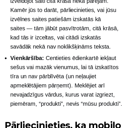
izveidojot saiti citā krāsā nekā pārējām.
Kamēr jūs to darāt, pārliecinieties, vai jūsu
izvēlnes saites patiešām izskatās kā
saites — tām jābūt pasvītrotām, citā krāsā,
kad tās ir izceltas, vai citādi izskatās
savādāk nekā
nav noklikšķināms
teksta.
Vienkāršība:
Centieties ēdienkartē iekļaut
sešus vai mazāk vienumus, lai tā izskatītos
tīra un
nav pārblīvēta
(un neļaujiet
apmeklētājiem pārņemt). Meklējiet arī
nevajadzīgus vārdus, kurus varat izgriezt,
piemēram, “produkti”, nevis “mūsu produkti”.
Pārliecinieties, ka mobilo