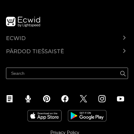
ECWID
Ecwid.com
PĀRDOD TIEŠSAISTĒ
Izcenojumi
Pārdod visur
Palīdzības centrs
Pārdod Facebook
Pārdod Instagram
Privacy Policy