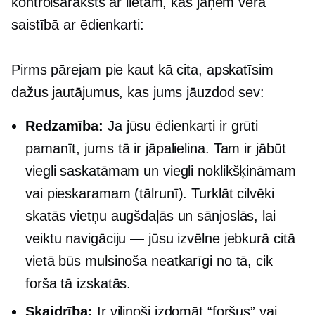
kontrolsaraksts ar lietām, kas jāņem vērā
saistībā ar ēdienkarti:
Pirms pārejam pie kaut kā cita, apskatīsim
dažus jautājumus, kas jums jāuzdod sev:
Redzamība:
Ja jūsu ēdienkarti ir grūti
pamanīt, jums tā ir jāpalielina. Tam ir jābūt
viegli saskatāmam un viegli noklikšķināmam
vai pieskaramam (tālrunī). Turklāt cilvēki
skatās vietņu augšdaļās un sānjoslās, lai
veiktu navigāciju — jūsu izvēlne jebkurā citā
vietā būs mulsinoša neatkarīgi no tā, cik
forša tā izskatās.
Skaidrība:
Ir vilinoši izdomāt “foršus” vai