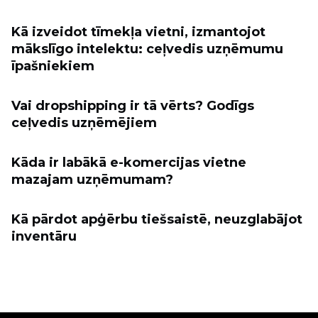
Kā izveidot tīmekļa vietni, izmantojot
mākslīgo intelektu: ceļvedis uzņēmumu
īpašniekiem
Vai dropshipping ir tā vērts? Godīgs
ceļvedis uzņēmējiem
Kāda ir labākā e-komercijas vietne
mazajam uzņēmumam?
Kā pārdot apģērbu tiešsaistē, neuzglabājot
inventāru