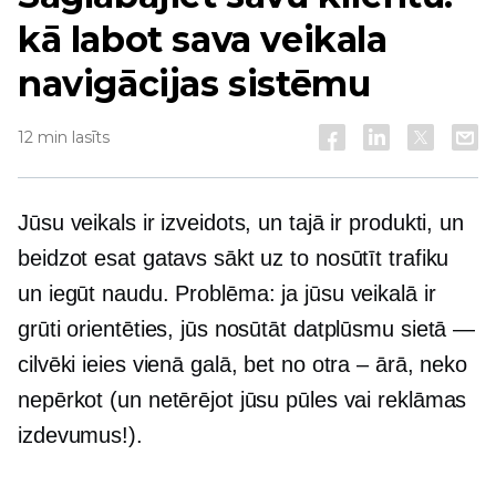
kā labot sava veikala
navigācijas sistēmu
12 min lasīts
Jūsu veikals ir izveidots, un tajā ir produkti, un
beidzot esat gatavs sākt uz to nosūtīt trafiku
un iegūt naudu. Problēma: ja jūsu veikalā ir
grūti orientēties, jūs nosūtāt datplūsmu sietā —
cilvēki ieies vienā galā, bet no otra – ārā, neko
nepērkot (un netērējot jūsu pūles vai reklāmas
izdevumus!).