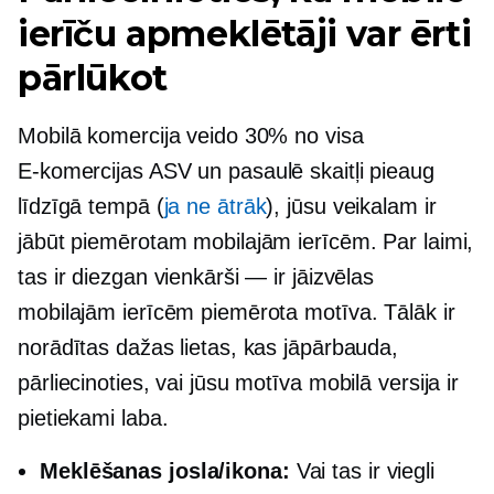
ierīču apmeklētāji var ērti
pārlūkot
Mobilā komercija veido 30% no visa
E-komercijas
ASV un pasaulē skaitļi pieaug
līdzīgā tempā (
ja ne ātrāk
), jūsu veikalam ir
jābūt piemērotam mobilajām ierīcēm. Par laimi,
tas ir diezgan vienkārši — ir jāizvēlas
mobilajām ierīcēm piemērota motīva. Tālāk ir
norādītas dažas lietas, kas jāpārbauda, ​​​​
pārliecinoties, vai jūsu motīva mobilā versija ir
pietiekami laba.
Meklēšanas josla/ikona:
Vai tas ir viegli