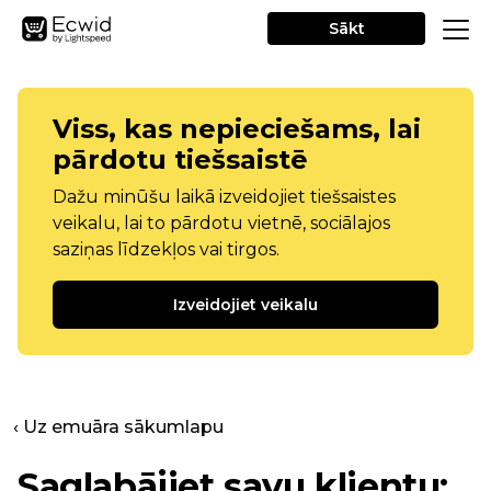
Sākt
Viss, kas nepieciešams, lai
pārdotu tiešsaistē
Dažu minūšu laikā izveidojiet tiešsaistes
veikalu, lai to pārdotu vietnē, sociālajos
saziņas līdzekļos vai tirgos.
Izveidojiet veikalu
‹ Uz emuāra sākumlapu
Saglabājiet savu klientu: