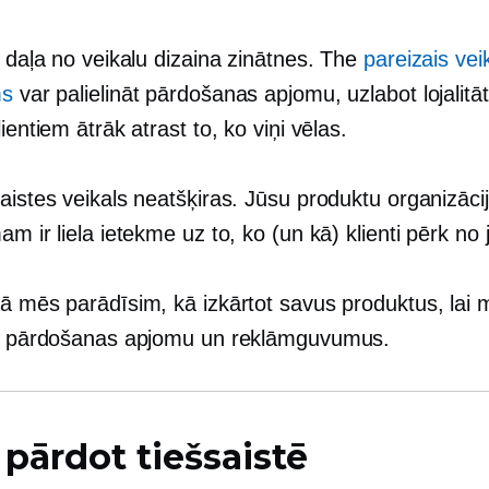
r daļa no veikalu dizaina zinātnes. The
pareizais vei
ms
var palielināt pārdošanas apjomu, uzlabot lojalitāt
lientiem ātrāk atrast to, ko viņi vēlas.
aistes veikals neatšķiras. Jūsu produktu organizācij
am ir liela ietekme uz to, ko (un kā) klienti pērk no
tā mēs parādīsim, kā izkārtot savus produktus, lai 
tu pārdošanas apjomu un reklāmguvumus.
 pārdot tiešsaistē