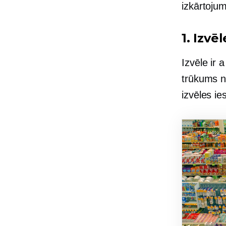
izkārtojum
1. Izvēl
Izvēle ir 
trūkums n
izvēles ie