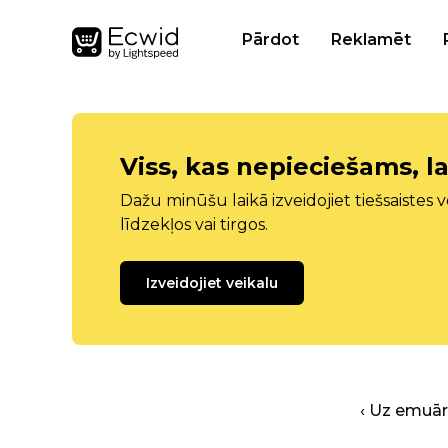
Pārdot
Reklamēt
Viss, kas nepieciešams, la
Dažu minūšu laikā izveidojiet tiešsaistes ve
līdzekļos vai tirgos.
Izveidojiet veikalu
‹ Uz emuā