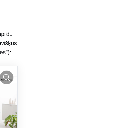
apildu
evišķus
es"):