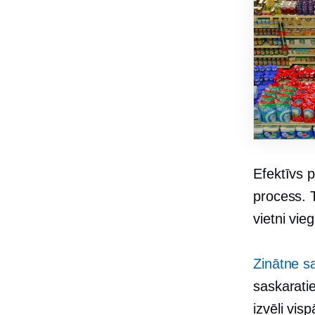
Efektīvs p
process. T
vietni vie
Zinātne s
saskaratie
izvēli visp