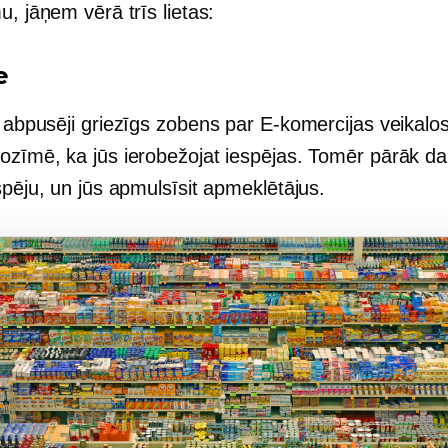
u, jāņem vērā trīs lietas:
e
a
abpusēji griezīgs
zobens par
E-komercijas
veikalos
ozīmē, ka jūs ierobežojat iespējas. Tomēr pārāk d
spēju, un jūs apmulsīsit apmeklētājus.