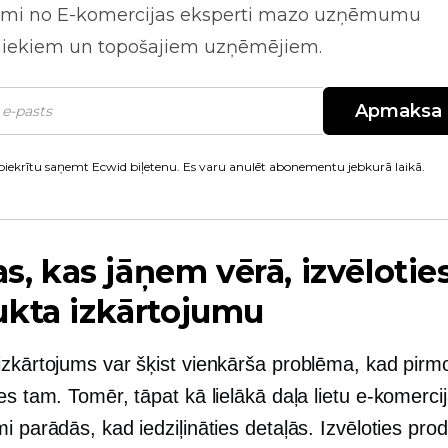
mi no
E-komercijas
eksperti mazo uzņēmumu
niekiem un topošajiem uzņēmējiem.
Apmaksa
piekrītu saņemt Ecwid biļetenu. Es varu anulēt abonementu jebkurā laikā.
tas, kas jāņem vērā, izvēlotie
ukta izkārtojumu
izkārtojums var šķist vienkārša problēma, kad pirmo
es tam. Tomēr, tāpat kā lielākā daļa lietu
e-komercij
i parādās, kad iedziļināties detaļās. Izvēloties pro