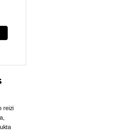
s
 reizi
a,
dukta