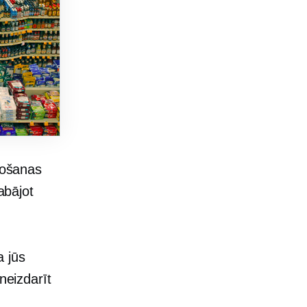
arošanas
abājot
 jūs
neizdarīt