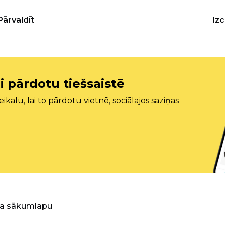
Pārvaldīt
Iz
i pārdotu tiešsaistē
ikalu, lai to pārdotu vietnē, sociālajos saziņas
ra sākumlapu