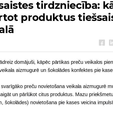
saistes tirdzniecība: k
rtot produktus tiešsai
alā
ādreiz domājuši, kāpēc pārtikas preču veikalos pien
 veikala aizmugurē un šokolādes konfektes pie kas
: svarīgāko preču novietošana veikala aizmugurē m
staigāt un pārlūkot citus produktus. Mazu priekšmet
, šokolādes) novietošana pie kases veicina impuls