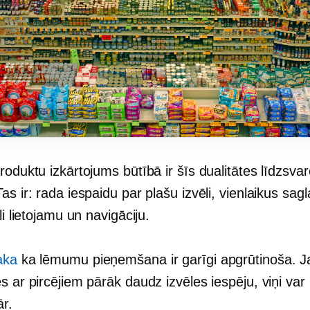
roduktu izkārtojums būtībā ir šīs dualitātes līdzsv
as ir: rada iespaidu par plašu izvēli, vienlaikus sagl
gli lietojamu un navigāciju.
aka
ka lēmumu pieņemšana ir garīgi apgrūtinoša. Ja
s ar pircējiem pārāk daudz izvēles iespēju, viņi var 
ār.