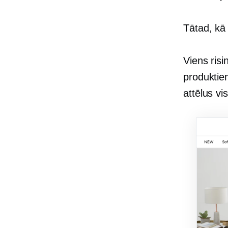
Tātad, kā
Viens risi
produktie
attēlus v