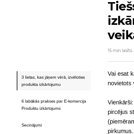
Tieš
izkā
veik
15 min lasīts
Vai esat k
3 lietas, kas jāņem vērā, izvēloties
novietots
produkta izkārtojumu
6 labākās prakses par E-komercija
Vienkārši
Produktu izkārtojums
pircējus 
(piemēram
Secinājumi
pirkumus.