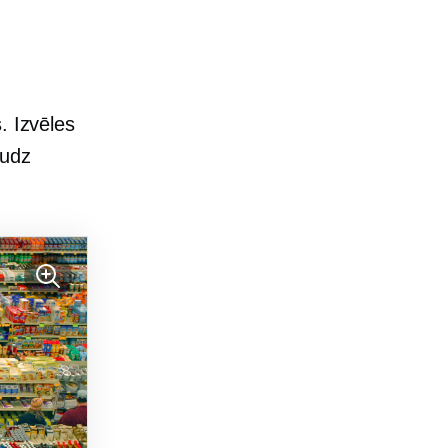
. Izvēles
audz