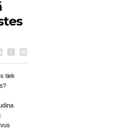
ā
stes
s tiek
es?
udina
u
īvus