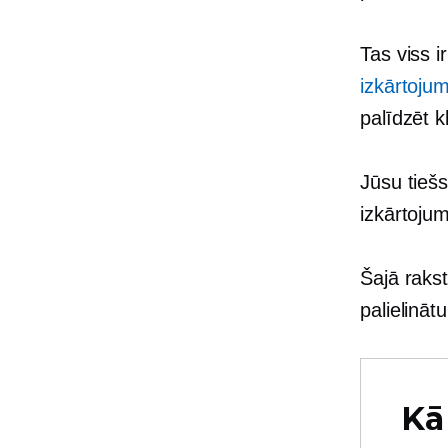
Tas viss i
izkārtoju
palīdzēt k
Jūsu tiešs
izkārtojum
Šajā raks
palielinā
Kā