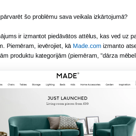
 pārvarēt šo problēmu sava veikala izkārtojumā?
nājums ir izmantot piedāvātos attēlus, kas ved uz p
m. Piemēram, ievērojiet, kā
Made.com
izmanto ats
isām produktu kategorijām (piemēram, "dārza mēbel