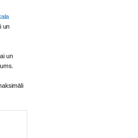
kala
i un
ai un
 jums.
maksimāli