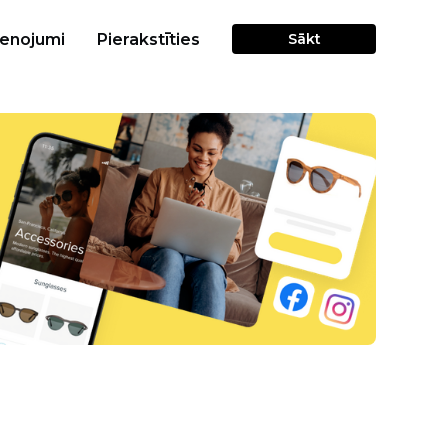
cenojumi
Pierakstīties
Sākt