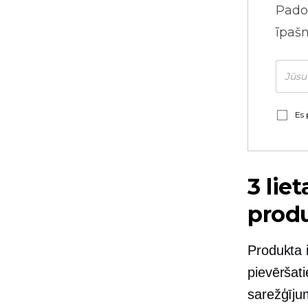
Pado
īpaš
Es 
3 lie
prod
Produkta 
pievēršati
sarežģījum