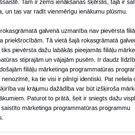
šsaistē. Tam ir zems ienākšanas šķērslis, tajā ir sal
, un tas var radīt vienmērīgu ienākumu plūsmu.
 rokasgrāmatā galvenā uzmanība nav pievērsta filiā
a priekšrocībām. Tā vietā šajā rokasgrāmatā galve
tiks pievērsta dažu labākās pieejamās filiāļu mārke
tūras stiprajām un vājajām pusēm. Ir daudz līdzīb
došajām filiāļu mārketinga programmatūras prog
nenozīmē, ka tie visi ir pilnīgi identiski. Pat neliela
šķirība vai krājumu dažādība var būt izšķiroša mārk
kumiem. Paturot to prātā, šeit ir sniegts dažu visp
 saistīto mārketinga programmatūras programmu
s.