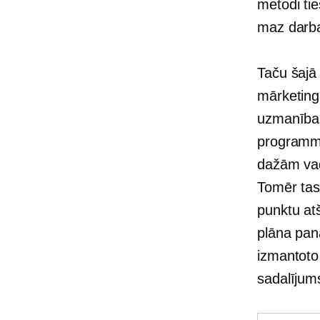
metodi tie
maz darba
Taču šajā
mārketing
uzmanība 
programma
dažām va
Tomēr tas 
punktu at
plāna panā
izmantoto
sadalījum