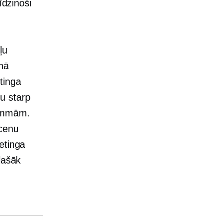
īdzinoši
ļu
nā
tinga
u starp
rammām.
 cenu
etinga
lašāk