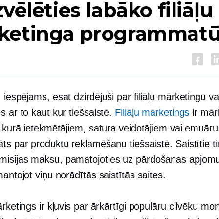
zvēlēties labāko filiāļu
ketinga programmat
 iespējams, esat dzirdējuši par filiāļu mārketingu va
s ar to kaut kur tiešsaistē.
Filiāļu mārketings
ir mār
a, kurā ietekmētājiem, satura veidotājiem vai emuār
ts par produktu reklamēšanu tiešsaistē. Saistītie tir
isijas maksu, pamatojoties uz pārdošanas apjomu
mantojot viņu norādītās saistītās saites.
ārketings ir kļuvis par ārkārtīgi populāru cilvēku mon