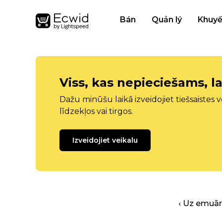
Bán
Quản lý
Khuyế
Viss, kas nepieciešams, la
Dažu minūšu laikā izveidojiet tiešsaistes ve
līdzekļos vai tirgos.
Izveidojiet veikalu
‹ Uz emuā