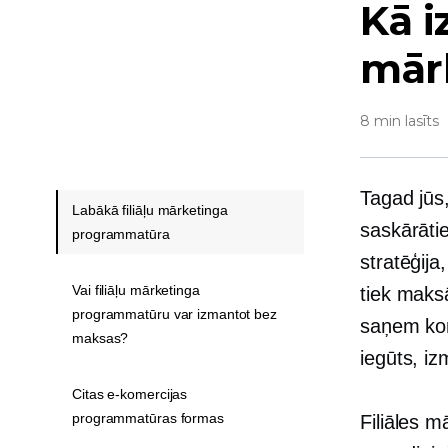
Kā i
mār
8 min lasīts
Tagad jūs,
Labākā filiāļu mārketinga
saskārātie
programmatūra
stratēģij
Vai filiāļu mārketinga
tiek maksā
programmatūru var izmantot bez
saņem kom
maksas?
iegūts, iz
Citas e-komercijas
programmatūras formas
Filiāles m