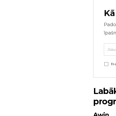
Kā
Pado
īpaš
Es 
Labāk
prog
Awin