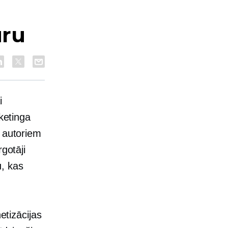
ūru
i
ketinga
u autoriem
gotāji
, kas
etizācijas