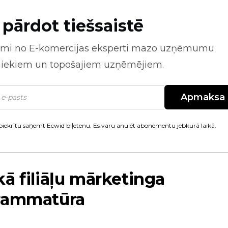
 pārdot tiešsaistē
mi no
E-komercijas
eksperti mazo uzņēmumu
niekiem un topošajiem uzņēmējiem.
Apmaksa
piekrītu saņemt Ecwid biļetenu. Es varu anulēt abonementu jebkurā laikā.
ā filiāļu mārketinga
rammatūra