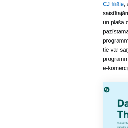
CJ filiāle
,
saistītaj
un plaša c
pazīstama
programmā
tie var s
programmat
e-komerci