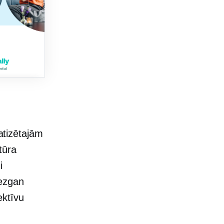
tizētajām
tūra
i
iezgan
ektīvu