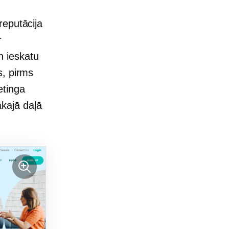
reputācija
r
n ieskatu
s, pirms
etinga
lākajā daļā