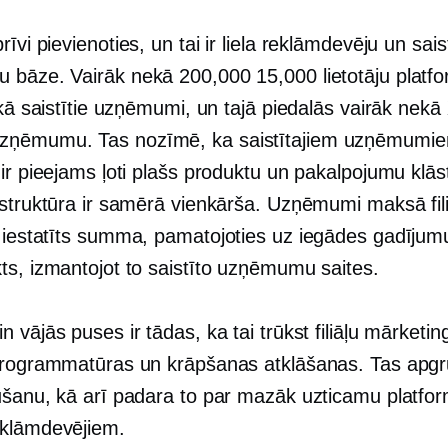
rīvi pievienoties, un tai ir liela reklāmdevēju un sais
bāze. Vairāk nekā 200,000 15,000 lietotāju platfo
i kā saistītie uzņēmumi, un tajā piedalās vairāk ne
ņēmumu. Tas nozīmē, ka saistītajiem uzņēmumi
ir pieejams ļoti plašs produktu un pakalpojumu klās
 struktūra ir samērā vienkārša. Uzņēmumi maksā fil
iestatīts
summa, pamatojoties uz iegādes gadījumu
ts, izmantojot to saistīto uzņēmumu saites.
 vājās puses ir tādas, ka tai trūkst filiāļu mārketin
programmatūras un krāpšanas atklāšanas. Tas apgr
ūšanu, kā arī padara to par mazāk uzticamu platfo
klāmdevējiem.