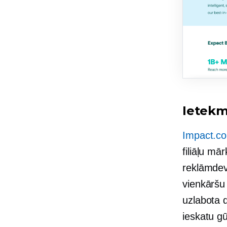
Ietek
Impact.c
filiāļu m
reklāmdev
vienkāršu
uzlabota 
ieskatu g