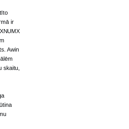
tīto
rmā ir
kā XNUMX
em
ts. Awin
iālēm
 skaitu,
ga
ūtina
rmu