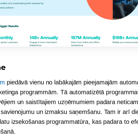
me
om
piedāvā vienu no labākajām pieejamajām automa
ārketinga programmām. Tā automatizētā programma
ējiem un saistītajiem uzņēmumiem padara neticam
 savienojumu un izmaksu saņemšanu. Tam ir arī d
datu izsekošanas programmatūra, kas padara to ef
ūšanā.