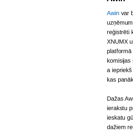
Awin
var b
uzņēmumu 
reģistrēt
XNUMX uz
platformā 
komisijas
a
iepriekš 
kas panāk
Dažas Awin
ierakstu 
ieskatu g
dažiem re