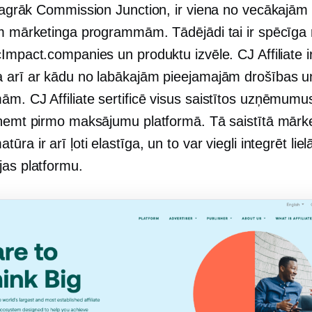
 agrāk Commission Junction, ir viena no vecākajām
ām mārketinga programmām. Tādējādi tai ir spēcīga 
Impact.companies un produktu izvēle. CJ Affiliate i
 arī ar kādu no labākajām pieejamajām drošības u
m. CJ Affiliate sertificē visus saistītos uzņēmumu
aņemt pirmo maksājumu platformā. Tā saistītā mārk
ūra ir arī ļoti elastīga, un to var viegli integrēt lie
jas platformu.