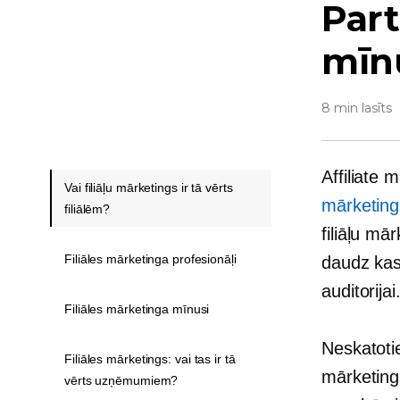
Part
mīn
8 min lasīts
Affiliate 
Vai filiāļu mārketings ir tā vērts
mārketing
filiālēm?
filiāļu mā
Filiāles mārketinga profesionāļi
daudz kas
auditorijai
Filiāles mārketinga mīnusi
Neskatoties
Filiāles mārketings: vai tas ir tā
mārketing
vērts uzņēmumiem?