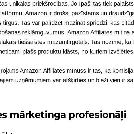
as unikālas priekšrocības. Jo īpaši tas tiek palaist
atformu. Amazon ir drošs, pazīstams un
draudzīg
s tirgus. Tas var palīdzēt mazināt spriedzi, kas citād
došanas reklāmguvumus. Amazon Affiliates mitina a
elākais tiešsaistes mazumtirgotājs. Tas nozīmē, ka fi
eticami plašs produktu klāsts, no kuriem izvēlēties
ērojams Amazon Affiliates mīnuss ir tas, ka komisi
tajiem uzņēmumiem var atšķirties un bieži vien ir sal
les mārketinga profesionāļi