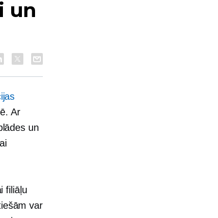
i un
ijas
ē. Ar
aplādes un
ai
filiāļu
tiešām var