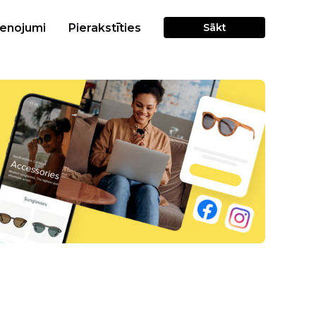
cenojumi
Pierakstīties
Sākt