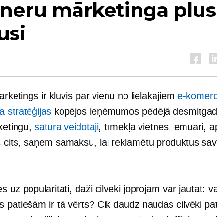
neru mārketinga plus
usi
mārketings ir kļuvis par vienu no lielākajiem
e-komerc
a stratēģijas
kopējos ieņēmumos pēdējā desmitgad
rketingu,
satura veidotāji
, tīmekļa vietnes, emuāri, 
 cits, saņem samaksu, lai reklamētu produktus sav
.
 uz popularitāti, daži cilvēki joprojām var jautāt: vai 
s patiešām ir tā vērts? Cik daudz naudas cilvēki pa