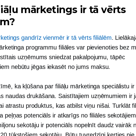
iliāļu mārketings ir tā vērts
lēm?
ketings gandrīz vienmēr ir tā vērts filiālēm
. Lielākaj
mārketinga programmu filiāles var pievienoties bez 
istītais uzņēmums sniedzat pakalpojumu, tāpēc
em nebūtu jēgas iekasēt no jums maksu.
mē, ka kļūšana par filiāļu mārketinga speciālistu ir
 naudas drukāšana. Saistītajiem uzņēmumiem ir jā
ai atrastu produktus, kas atbilst viņu nišai. Turklāt fil
 peļņas potenciāls ir atkarīgs no filiāles sekotājiem. 
iljonu sekotāju ir potenciāls nopelnīt daudz vairāk 
0 tūkstošiem sekotāju. Būtu tuvredzīgi ķerties pie f