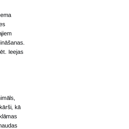
 zema
es
ajiem
zināšanas.
ēt. Ieejas
nimāls,
kārši, kā
eklāmas
i naudas