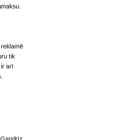
samaksu.
i reklamē
ru tik
ir arī
s.
. Gandrīz