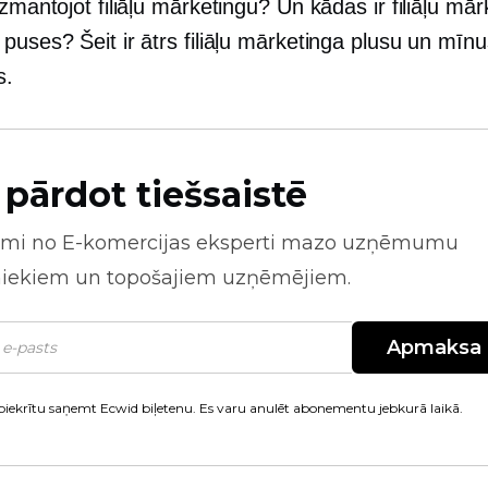
izmantojot filiāļu mārketingu? Un kādas ir filiāļu mā
puses? Šeit ir ātrs filiāļu mārketinga plusu un mīn
s.
 pārdot tiešsaistē
mi no
E-komercijas
eksperti mazo uzņēmumu
niekiem un topošajiem uzņēmējiem.
Apmaksa
piekrītu saņemt Ecwid biļetenu. Es varu anulēt abonementu jebkurā laikā.