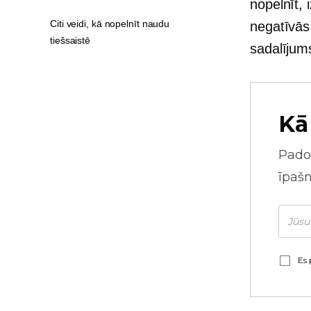
nopelnīt, 
Citi veidi, kā nopelnīt naudu
negatīvās 
tiešsaistē
sadalījum
Kā
Pado
īpaš
Es 