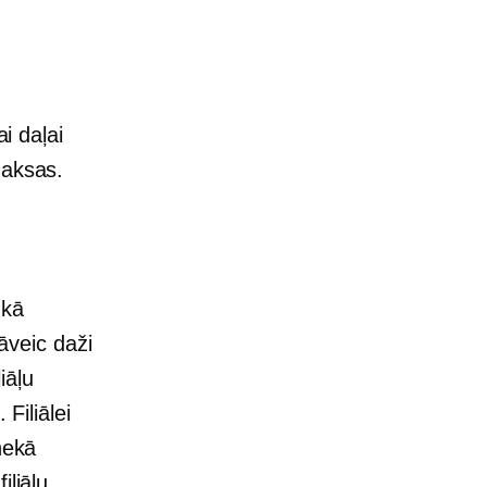
ai daļai
maksas.
 kā
veic daži
iāļu
Filiālei
nekā
iliāļu