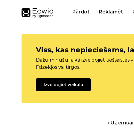
Pārdot
Reklamēt
Viss, kas nepieciešams, la
Dažu minūšu laikā izveidojiet tiešsaistes ve
līdzekļos vai tirgos.
Izveidojiet veikalu
‹ Uz emuā