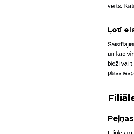
vērts. Kat
Ļoti el
Saistītaji
un kad viņ
bieži vai 
plašs iesp
Filiā
Peļņas
Filiāles 