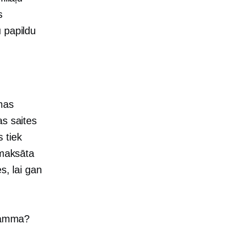
s
 papildu
mas
as saites
 tiek
 maksāta
s, lai gan
gramma?