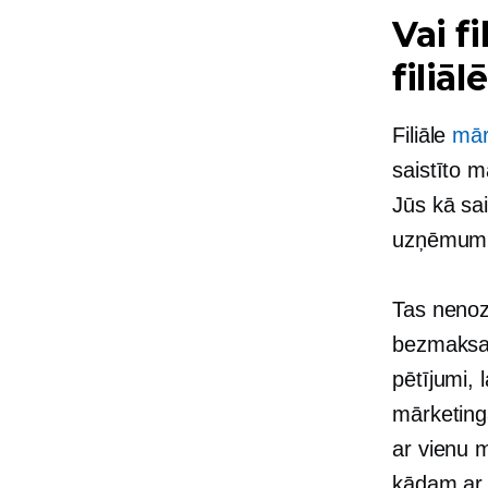
Vai f
filiā
Filiāle
mār
saistīto 
Jūs kā sa
uzņēmumi
Tas nenozī
bezmaksas
pētījumi, l
mārketinga
ar vienu m
kādam ar 2