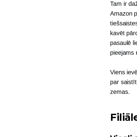
Tam ir daž
Amazon pl
tiešsaiste
kavēt pār
pasaulē li
pieejams n
Viens iev
par saistī
zemas.
Filiā