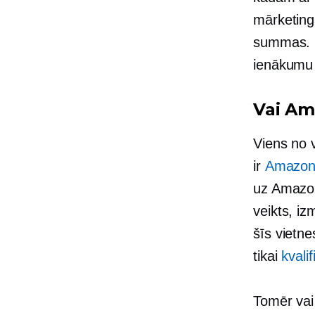
mārketing
summas. D
ienākumu 
Vai Ama
Viens no 
ir
Amazon 
uz Amazon
veikts, iz
šīs vietne
tikai
kvali
Tomēr vai