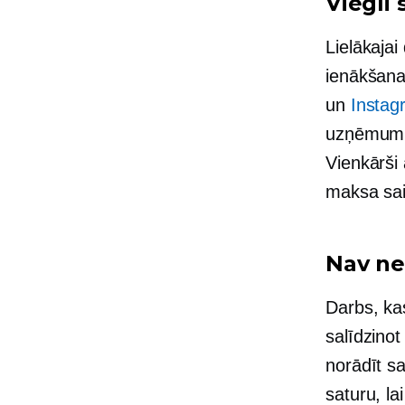
Viegli 
Lielākajai
ienākšana
un
Instagr
uzņēmumie
Vienkārši
maksa sais
Nav ne
Darbs, kas
salīdzino
norādīt sa
saturu, la