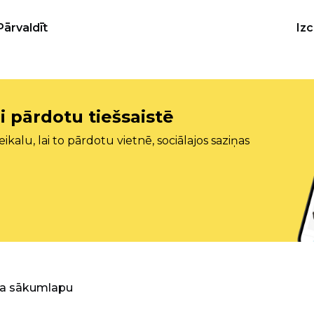
Pārvaldīt
Iz
i pārdotu tiešsaistē
ikalu, lai to pārdotu vietnē, sociālajos saziņas
ra sākumlapu