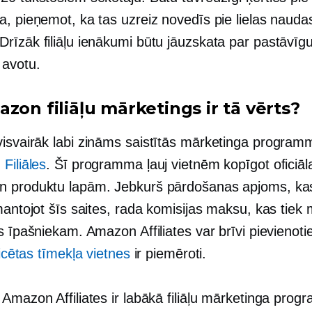
a, pieņemot, ka tas uzreiz novedīs pie lielas nauda
rīzāk filiāļu ienākumi būtu jāuzskata par pastāvīgu
avotu.
zon filiāļu mārketings ir tā vērts?
visvairāk
labi zināms
saistītās mārketinga program
Filiāles
. Šī programma ļauj vietnēm kopīgot oficiāl
 produktu lapām. Jebkurš pārdošanas apjoms, kas
mantojot šīs saites, rada komisijas maksu, kas tiek
s īpašniekam. Amazon Affiliates var brīvi pievienotie
ficētas tīmekļa vietnes
ir piemēroti.
 Amazon Affiliates ir labākā filiāļu mārketinga pro