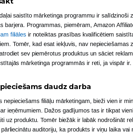
sākt
 daļai saistīto mārketinga programmu ir salīdzinoši
s barjera. Programmas, piemēram, Amazon Affiliat
am filiāles
ir noteiktas prasības kvalificētiem saistīt
m. Tomēr, kad esat iekļuvis, nav nepieciešamas 
 atrodiet sev piemērotus produktus un sāciet reklam
tītajās mārketinga programmās ir reti, ja vispār ir.
pieciešams daudz darba
 nepieciešams filiāļu mārketingam, bieži vien ir mi
t ar ieņēmumiem. Dažos gadījumos tas ir tikpat vien
iti uz produktu. Tomēr biežāk ir labāk nodrošināt r
i pārliecinātu auditoriju, ka produkts ir viņu laika va