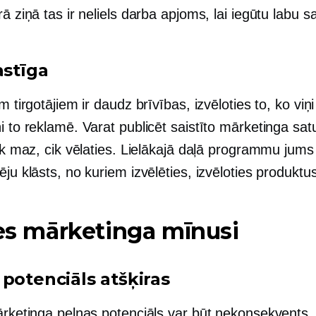
rā ziņā tas ir neliels darba apjoms, lai iegūtu labu 
astīga
em tirgotājiem ir daudz brīvības, izvēloties to, ko viņ
i to reklamē. Varat publicēt saistīto mārketinga satu
tik maz, cik vēlaties. Lielākajā daļā programmu jums 
ēju klāsts, no kuriem izvēlēties, izvēloties produktu
les mārketinga mīnusi
 potenciāls atšķiras
mārketinga peļņas potenciāls var būt nekonsekvents