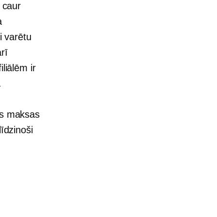
s caur
a
i varētu
rī
liālēm ir
.
jas maksas
īdzinoši