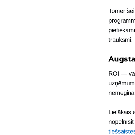
Tomēr šeit
programmu
pietiekam
trauksmi.
Augsta
ROI — va
uzņēmums 
nemēģina 
Lielākais 
nopelnīsit
tiešsaist