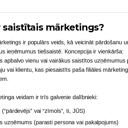
r saistītais mārketings?
ārketings ir populārs veids, kā veicināt pārdošanu u
us ieņēmumus tiešsaistē. Koncepcija ir vienkārša:
apbalvo vienu vai vairākus saistītos uzņēmumus 
u vai klientu, kas piesaistīts paša filiāles mārketin
em.
inga veidam ir trīs galvenie dalībnieki:
s (“pārdevējs” vai “zīmols”, ti, JŪS)
ais uzņēmums (parasti persona vai pakalpojums)