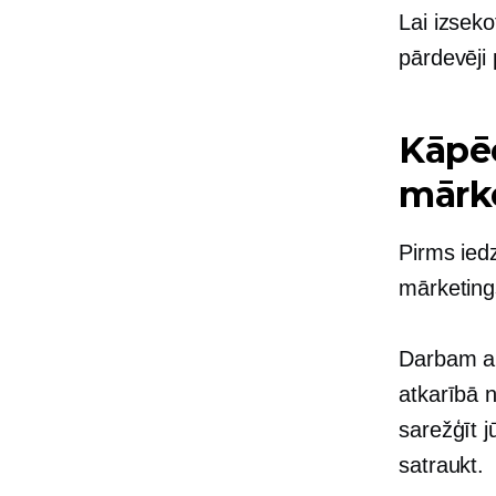
Lai izsek
pārdevēji
Kāpēc
mārk
Pirms iedz
mārketing
Darbam ar
atkarībā 
sarežģīt 
satraukt.