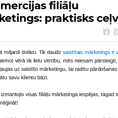
mercijas filiāļu
etings: praktisks ceļ
t miljardi dolāru. Tik daudz
saistītais mārketings ir 
Ņemot vērā tik lielu vērtību, mēs neesam pārsteigti
ļaujas uz saistīto mārketingu, lai radītu pārdošana
nātu savu klientu bāzi.
izmantojis visas filiāļu mārketinga iespējas, tagad ir
zmēģināt!