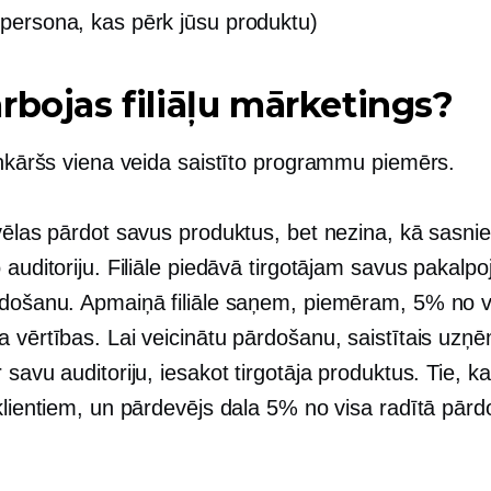
 (persona, kas pērk jūsu produktu)
rbojas filiāļu mārketings?
ienkāršs viena veida saistīto programmu piemērs.
 vēlas pārdot savus produktus, bet nezina, kā sasni
 auditoriju. Filiāle piedāvā tirgotājam savus pakalpo
rdošanu. Apmaiņā filiāle saņem, piemēram, 5% no v
a vērtības. Lai veicinātu pārdošanu, saistītais uz
 savu auditoriju, iesakot tirgotāja produktus. Tie, k
 klientiem, un pārdevējs dala 5% no visa radītā pār