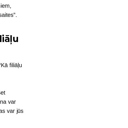
miem,
saites”.
iāļu
Kā filiāļu
Bet
na var
as var jūs