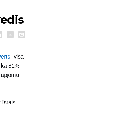
vedis
vērts
, visā
, ka 81%
s apjomu
 īstais