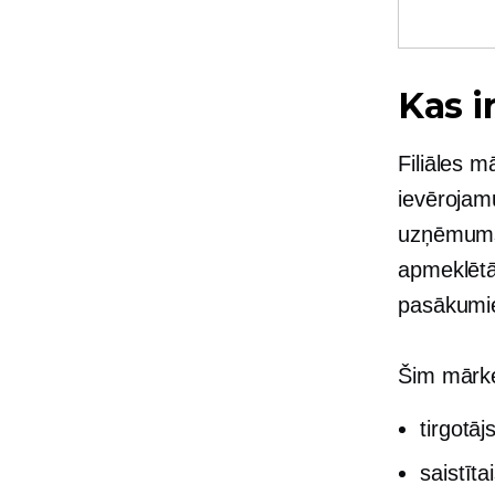
Kas i
Filiāles m
ievērojam
uzņēmums 
apmeklētāj
pasākumi
Šim mārket
tirgotāj
saistīt