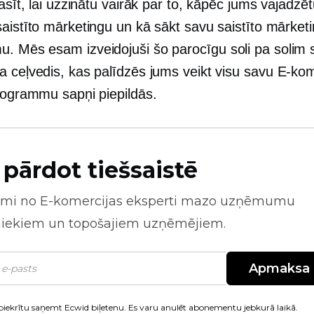
lasīt, lai uzzinātu vairāk par to, kāpēc jums vajadzē
saistīto mārketingu un kā sākt savu saistīto mārket
. Mēs esam izveidojuši šo parocīgu
soli pa solim
s
a ceļvedis, kas palīdzēs jums veikt visu savu
E-kom
programmu sapņi piepildās.
 pārdot tiešsaistē
mi no
E-komercijas
eksperti mazo uzņēmumu
niekiem un topošajiem uzņēmējiem.
Apmaksa
piekrītu saņemt Ecwid biļetenu. Es varu anulēt abonementu jebkurā laikā.