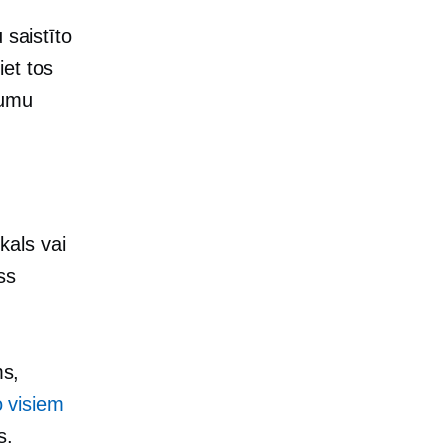
 saistīto
et tos
mumu
als vai
ss
ms,
 visiem
s.