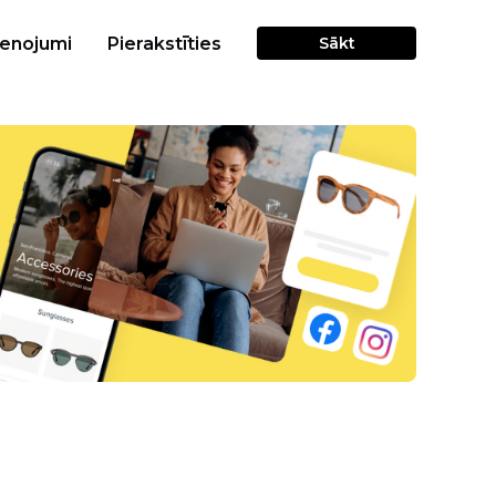
cenojumi
Pierakstīties
Sākt