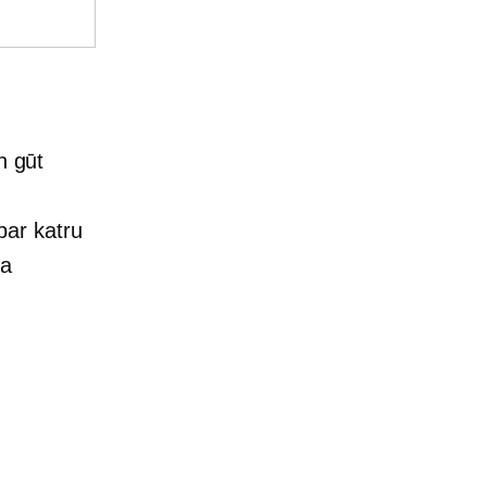
n gūt
par katru
ga