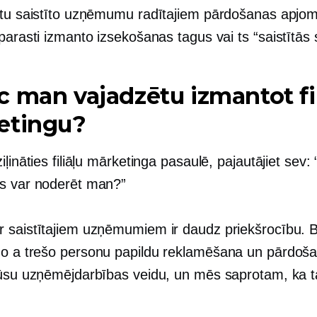
otu saistīto uzņēmumu radītajiem pārdošanas apjo
 parasti izmanto izsekošanas tagus vai
ts
“saistītās 
 man vajadzētu izmantot fil
etingu?
iļināties filiāļu mārketinga pasaulē, pajautājiet sev: “
s var noderēt man?”
 saistītajiem uzņēmumiem ir daudz priekšrocību. 
no a
trešo personu
papildu reklamēšana un pārdoša
jūsu uzņēmējdarbības veidu, un mēs saprotam, ka t