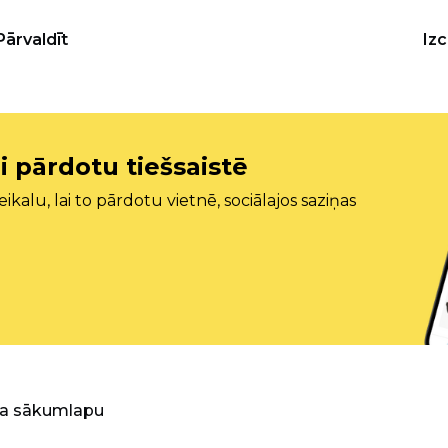
Pārvaldīt
Iz
i pārdotu tiešsaistē
ikalu, lai to pārdotu vietnē, sociālajos saziņas
ra sākumlapu