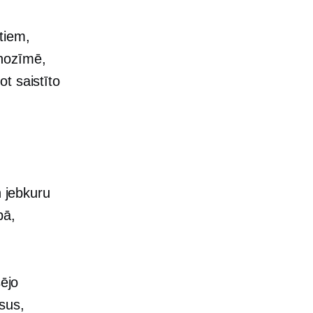
stiem,
 nozīmē,
t saistīto
n jebkuru
pā,
šējo
sus,