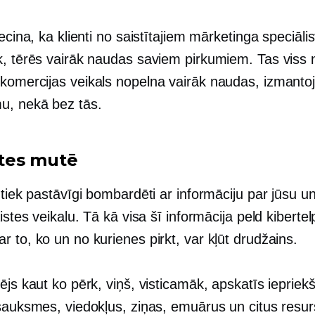
iecina, ka klienti no saistītajiem mārketinga speciāli
k, tērēs vairāk naudas saviem pirkumiem. Tas viss
komercijas
veikals nopelna vairāk naudas, izmantojo
, nekā bez tās.
tes mutē
 tiek pastāvīgi bombardēti ar informāciju par jūsu u
aistes veikalu. Tā kā visa šī informācija peld kibertel
 to, ko un no kurienes pirkt, var kļūt drudžains.
ējs kaut ko pērk, viņš, visticamāk, apskatīs iepriek
tsauksmes, viedokļus, ziņas, emuārus un citus resur