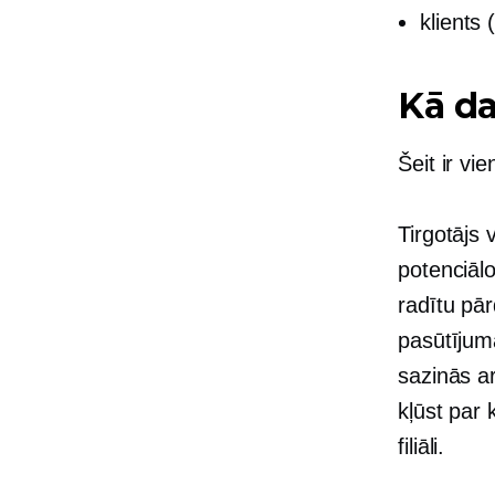
klients
Kā da
Šeit ir v
Tirgotājs
potenciālo
radītu pā
pasūtījum
sazinās ar
kļūst par
filiāli.