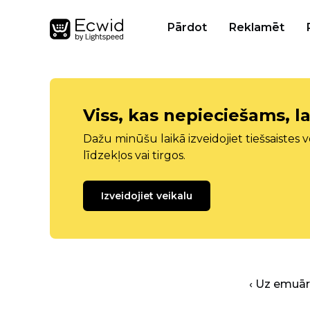
Pārdot
Reklamēt
Viss, kas nepieciešams, la
Dažu minūšu laikā izveidojiet tiešsaistes ve
līdzekļos vai tirgos.
Izveidojiet veikalu
‹ Uz emuā