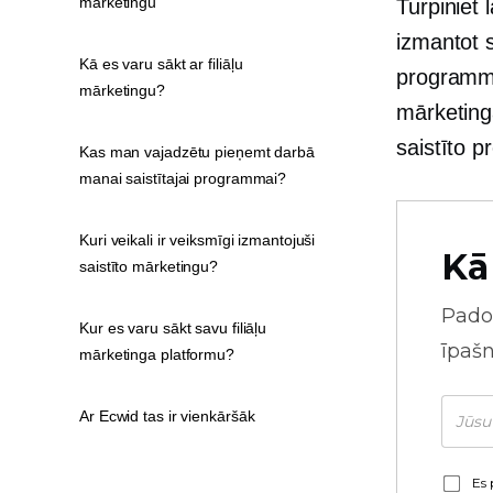
mārketingu
Turpiniet 
izmantot 
Kā es varu sākt ar filiāļu
programmu
mārketingu?
mārketing
saistīto 
Kas man vajadzētu pieņemt darbā
manai saistītajai programmai?
Kuri veikali ir veiksmīgi izmantojuši
Kā
saistīto mārketingu?
Pado
Kur es varu sākt savu filiāļu
īpaš
mārketinga platformu?
Ar Ecwid tas ir vienkāršāk
Es 