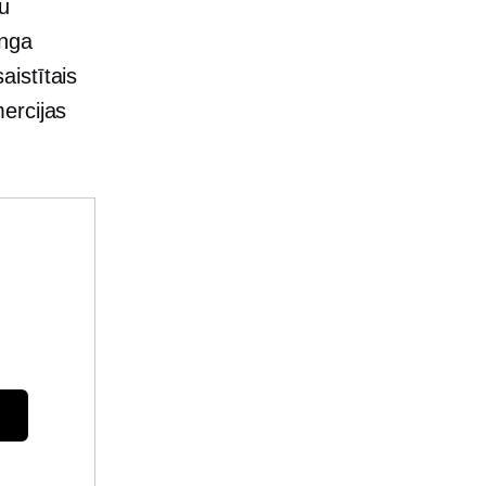
tu
inga
aistītais
ercijas