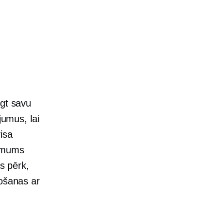
egt savu
jumus, lai
isa
ņēmums
as pērk,
došanas ar