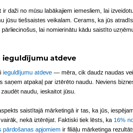
 ir daži no mūsu labākajiem iemesliem, lai izveidotu
 jūsu tiešsaistes veikalam. Cerams, ka jūs atradīsi
i pārliecinošus, lai nomierinātu kādu saistīto uzņē
 ieguldījumu atdeve
i
ieguldījumu atdeve
— mēra, cik daudz naudas veik
saņem atpakaļ par iztērēto naudu. Neviens bizne
zaudēt naudu, ieskaitot jūsu.
aspekts saistītajā mārketingā ir tas, ka jūs, iespēja
 vairāk, nekā iztērējat. Faktiski tiek lēsts, ka
16% no
es pārdošanas apjomiem
ir filiāļu mārketinga rezultāt