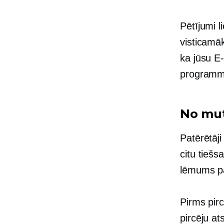
Pētījumi l
visticamā
ka jūsu
E-
programmu
No mu
Patērētāji
citu tiešs
lēmums par
Pirms pirc
pircēju a