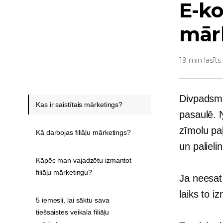
E-ko
mārk
19 min lasīts
Divpadsmi
Kas ir saistītais mārketings?
pasaulē. 
zīmolu pa
Kā darbojas filiāļu mārketings?
un palieli
Kāpēc man vajadzētu izmantot
filiāļu mārketingu?
Ja neesat 
laiks to i
5 iemesli, lai sāktu sava
tiešsaistes veikala filiāļu