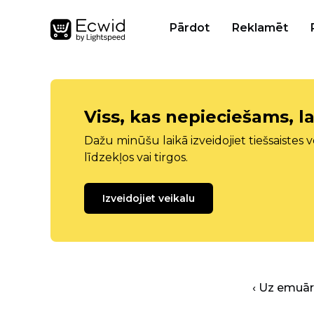
Pārdot
Reklamēt
Viss, kas nepieciešams, la
Dažu minūšu laikā izveidojiet tiešsaistes ve
līdzekļos vai tirgos.
Izveidojiet veikalu
‹ Uz emuā