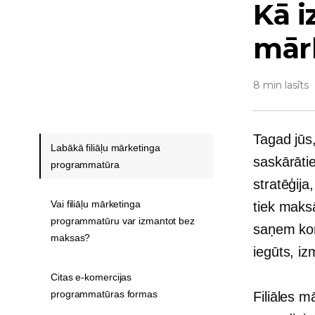
Kā i
mār
8 min lasīts
Tagad jūs,
Labākā filiāļu mārketinga
saskārātie
programmatūra
stratēģij
Vai filiāļu mārketinga
tiek maksā
programmatūru var izmantot bez
saņem kom
maksas?
iegūts, iz
Citas e-komercijas
programmatūras formas
Filiāles m