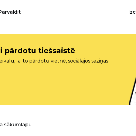
Pārvaldīt
Iz
i pārdotu tiešsaistē
ikalu, lai to pārdotu vietnē, sociālajos saziņas
ra sākumlapu