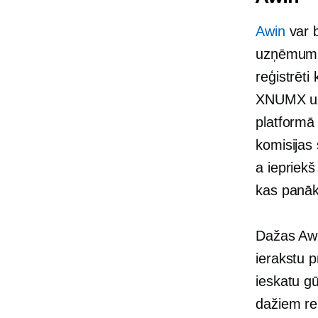
Awin
var b
uzņēmumu 
reģistrēt
XNUMX uz
platformā 
komisijas
a
iepriekš 
kas panāk
Dažas Awin
ierakstu 
ieskatu g
dažiem re