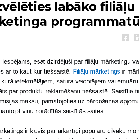
zvēlēties labāko filiāļu
ketinga programmat
 iespējams, esat dzirdējuši par filiāļu mārketingu va
s ar to kaut kur tiešsaistē.
Filiāļu mārketings
ir mār
a, kurā ietekmētājiem, satura veidotājiem vai emuār
ts par produktu reklamēšanu tiešsaistē. Saistītie tir
isijas maksu, pamatojoties uz pārdošanas apjomu
mantojot viņu norādītās saistītās saites.
ārketings ir kļuvis par ārkārtīgi populāru cilvēku mon