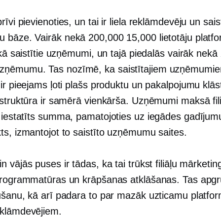
rīvi pievienoties, un tai ir liela reklāmdevēju un sais
bāze. Vairāk nekā 200,000 15,000 lietotāju platfo
i kā saistītie uzņēmumi, un tajā piedalās vairāk ne
ņēmumu. Tas nozīmē, ka saistītajiem uzņēmumi
ir pieejams ļoti plašs produktu un pakalpojumu klās
 struktūra ir samērā vienkārša. Uzņēmumi maksā fil
iestatīts
summa, pamatojoties uz iegādes gadījumu
ts, izmantojot to saistīto uzņēmumu saites.
 vājās puses ir tādas, ka tai trūkst filiāļu mārketin
programmatūras un krāpšanas atklāšanas. Tas apgr
ūšanu, kā arī padara to par mazāk uzticamu platfo
klāmdevējiem.