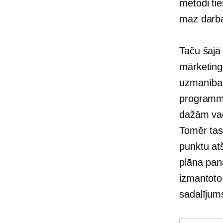
metodi tie
maz darba
Taču šajā
mārketing
uzmanība 
programma
dažām va
Tomēr tas 
punktu at
plāna panā
izmantoto
sadalījum