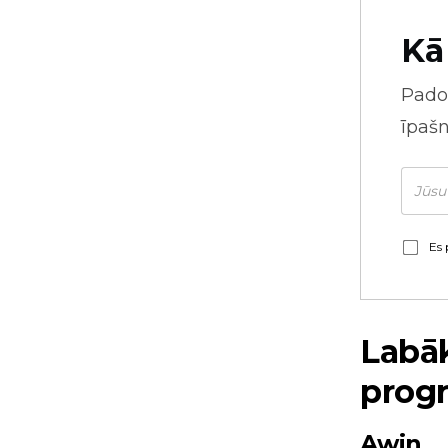
Kā
Pado
īpaš
Es 
Labāk
prog
Awin