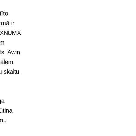
tīto
rmā ir
kā XNUMX
em
ts. Awin
iālēm
 skaitu,
ga
ūtina
rmu