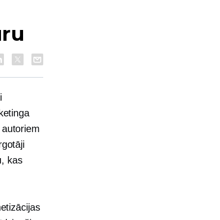
ūru
i
ketinga
u autoriem
gotāji
, kas
etizācijas