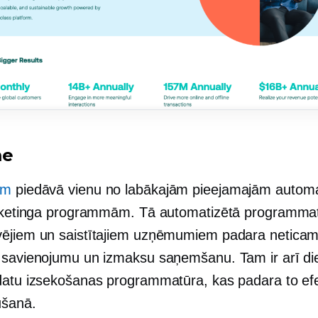
me
om
piedāvā vienu no labākajām pieejamajām automa
ārketinga programmām. Tā automatizētā programma
ējiem un saistītajiem uzņēmumiem padara neticam
 savienojumu un izmaksu saņemšanu. Tam ir arī d
datu izsekošanas programmatūra, kas padara to ef
ūšanā.