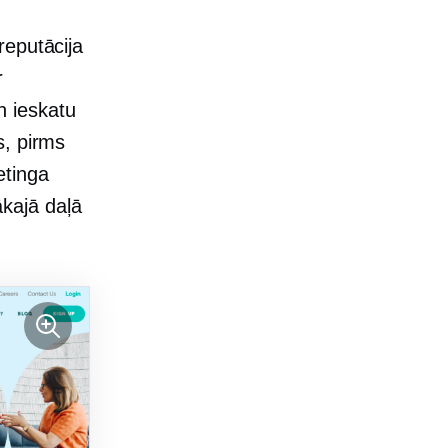
reputācija
r
n ieskatu
s, pirms
etinga
lākajā daļā