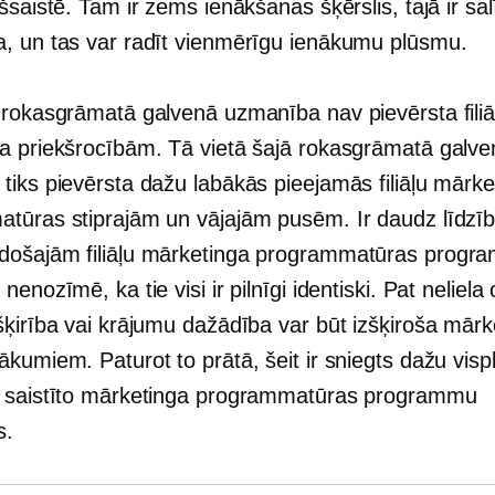
šsaistē. Tam ir zems ienākšanas šķērslis, tajā ir sal
, un tas var radīt vienmērīgu ienākumu plūsmu.
 rokasgrāmatā galvenā uzmanība nav pievērsta filiā
a priekšrocībām. Tā vietā šajā rokasgrāmatā galve
tiks pievērsta dažu labākās pieejamās filiāļu mārke
tūras stiprajām un vājajām pusēm. Ir daudz līdzīb
došajām filiāļu mārketinga programmatūras prog
nenozīmē, ka tie visi ir pilnīgi identiski. Pat neliela
šķirība vai krājumu dažādība var būt izšķiroša mārk
kumiem. Paturot to prātā, šeit ir sniegts dažu visp
 saistīto mārketinga programmatūras programmu
s.