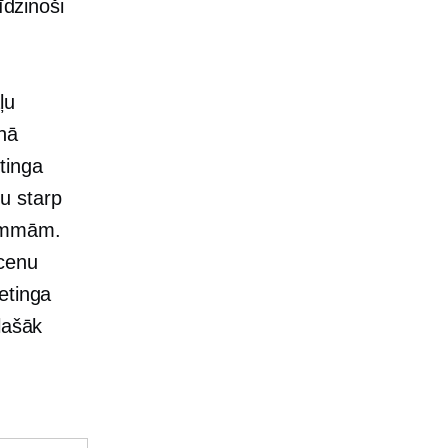
īdzinoši
ļu
nā
tinga
u starp
rammām.
 cenu
etinga
lašāk