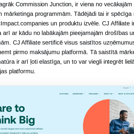
 agrāk Commission Junction, ir viena no vecākajām
ām mārketinga programmām. Tādējādi tai ir spēcīga 
Impact.companies un produktu izvēle. CJ Affiliate i
 arī ar kādu no labākajām pieejamajām drošības u
m. CJ Affiliate sertificē visus saistītos uzņēmumu
aņemt pirmo maksājumu platformā. Tā saistītā mārk
ūra ir arī ļoti elastīga, un to var viegli integrēt lie
jas platformu.