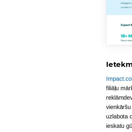
Ietek
Impact.c
filiāļu m
reklāmdev
vienkāršu
uzlabota 
ieskatu g