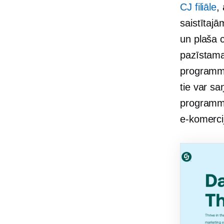
CJ filiāle
,
saistītaj
un plaša c
pazīstama
programmā
tie var s
programmat
e-komerci