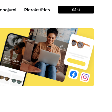
cenojumi
Pierakstīties
Sākt