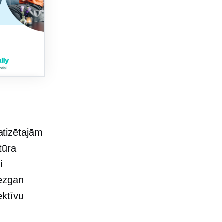
tizētajām
tūra
i
iezgan
ektīvu