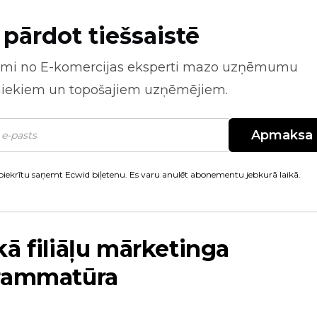
 pārdot tiešsaistē
mi no
E-komercijas
eksperti mazo uzņēmumu
niekiem un topošajiem uzņēmējiem.
Apmaksa
piekrītu saņemt Ecwid biļetenu. Es varu anulēt abonementu jebkurā laikā.
ā filiāļu mārketinga
rammatūra