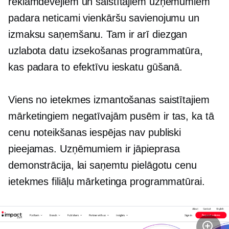
reklāmdevējiem un saistītajiem uzņēmumiem
padara neticami vienkāršu savienojumu un
izmaksu saņemšanu. Tam ir arī diezgan
uzlabota datu izsekošanas programmatūra,
kas padara to efektīvu ieskatu gūšanā.
Viens no ietekmes izmantošanas saistītajiem
mārketingiem negatīvajām pusēm ir tas, ka tā
cenu noteikšanas iespējas nav publiski
pieejamas. Uzņēmumiem ir jāpieprasa
demonstrācija, lai saņemtu pielāgotu cenu
ietekmes filiāļu mārketinga programmatūrai.