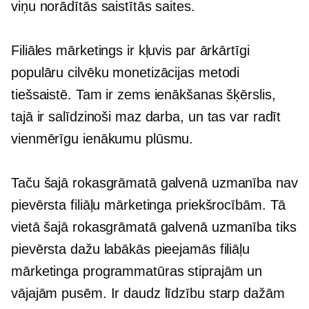
viņu norādītās saistītās saites.
Filiāles mārketings ir kļuvis par ārkārtīgi
populāru cilvēku monetizācijas metodi
tiešsaistē. Tam ir zems ienākšanas šķērslis,
tajā ir salīdzinoši maz darba, un tas var radīt
vienmērīgu ienākumu plūsmu.
Taču šajā rokasgrāmatā galvenā uzmanība nav
pievērsta filiāļu mārketinga priekšrocībām. Tā
vietā šajā rokasgrāmatā galvenā uzmanība tiks
pievērsta dažu labākās pieejamās filiāļu
mārketinga programmatūras stiprajām un
vājajām pusēm. Ir daudz līdzību starp dažām