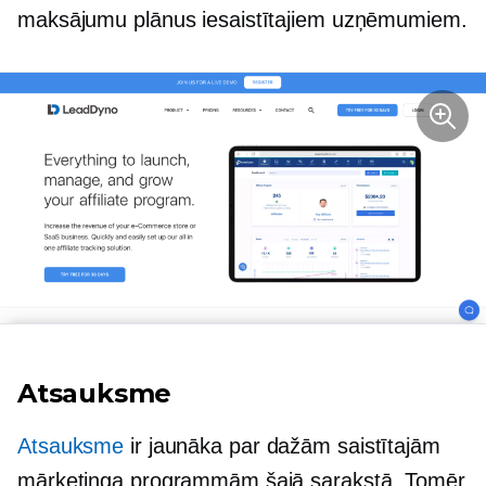
maksājumu plānus iesaistītajiem uzņēmumiem.
Atsauksme
Atsauksme
ir jaunāka par dažām saistītajām
mārketinga programmām šajā sarakstā. Tomēr