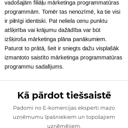
vadošajām filiāļu mārketinga programmatūras
programmām. Tomēr tas nenozīmē, ka tie visi
ir pilnīgi identiski. Pat neliela cenu punktu
atšķirība vai krājumu dažādība var būt
izšķiroša mārketinga plāna panākumiem.
Paturot to prātā, šeit ir sniegts dažu visplašāk
izmantoto saistīto mārketinga programmatūras
programmu sadalījums.
Kā pārdot tiešsaistē
Padomi no
E-komercijas
eksperti mazo
uzņēmumu īpašniekiem un topošajiem
uzņēmējiem.