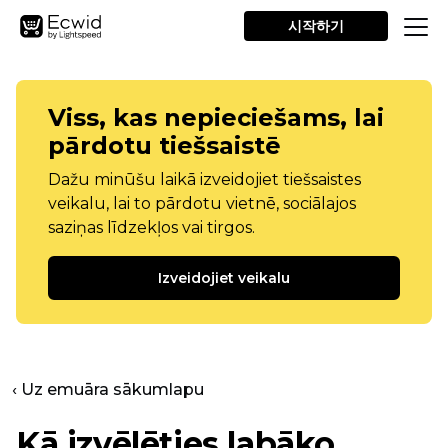
시작하기
Viss, kas nepieciešams, lai
pārdotu tiešsaistē
Dažu minūšu laikā izveidojiet tiešsaistes
veikalu, lai to pārdotu vietnē, sociālajos
saziņas līdzekļos vai tirgos.
Izveidojiet veikalu
‹ Uz emuāra sākumlapu
Kā izvēlēties labāko