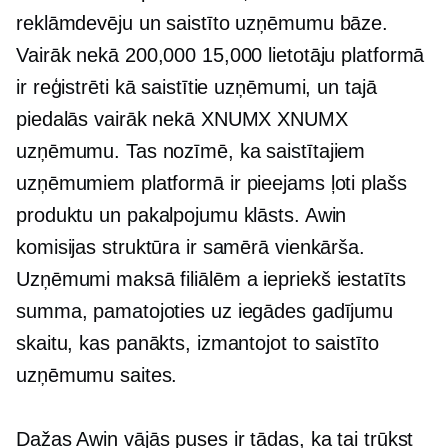
reklāmdevēju un saistīto uzņēmumu bāze.
Vairāk nekā 200,000 15,000 lietotāju platformā
ir reģistrēti kā saistītie uzņēmumi, un tajā
piedalās vairāk nekā XNUMX XNUMX
uzņēmumu. Tas nozīmē, ka saistītajiem
uzņēmumiem platformā ir pieejams ļoti plašs
produktu un pakalpojumu klāsts. Awin
komisijas struktūra ir samērā vienkārša.
Uzņēmumi maksā filiālēm a
iepriekš iestatīts
summa, pamatojoties uz iegādes gadījumu
skaitu, kas panākts, izmantojot to saistīto
uzņēmumu saites.
Dažas Awin vājās puses ir tādas, ka tai trūkst