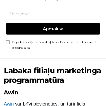
Apmaksa
Es piekrītu saņemt Ecwid biļetenu. Es varu anulēt abonementu
jebkurā laikā.
Labākā filiāļu mārketinga
programmatūra
Awin
Awin
var brīvi pievienoties, un tai ir liela