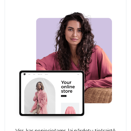
Viss, kas nepieciešams, lai pārdotu tiešsaistē