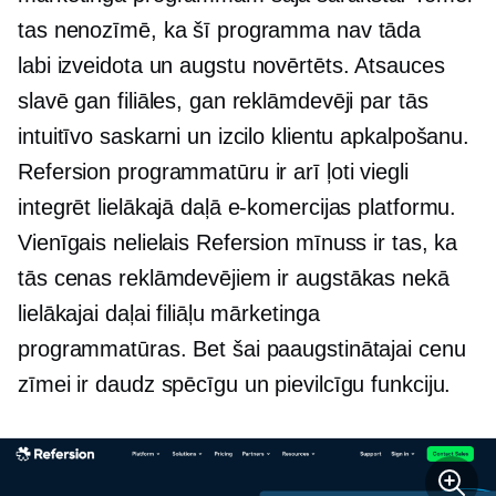
tas nenozīmē, ka šī programma nav tāda
labi izveidota
un augstu novērtēts. Atsauces
slavē gan filiāles, gan reklāmdevēji par tās
intuitīvo saskarni un izcilo klientu apkalpošanu.
Refersion programmatūru ir arī ļoti viegli
integrēt lielākajā daļā e-komercijas platformu.
Vienīgais nelielais Refersion mīnuss ir tas, ka
tās cenas reklāmdevējiem ir augstākas nekā
lielākajai daļai filiāļu mārketinga
programmatūras. Bet šai paaugstinātajai cenu
zīmei ir daudz spēcīgu un pievilcīgu funkciju.