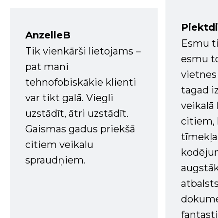
Piektd
AnzelleB
Esmu ti
Tik vienkārši lietojams –
esmu to
pat mani
vietnes
tehnofobiskākie klienti
tagad i
var tikt galā. Viegli
veikalā
uzstādīt, ātri uzstādīt.
citiem
Gaismas gadus priekšā
tīmekļa 
citiem veikalu
kodējum
spraudņiem.
augstā
atbalsts
dokume
fantast