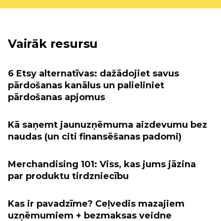
Vairāk resursu
6 Etsy alternatīvas: dažādojiet savus
pārdošanas kanālus un palieliniet
pārdošanas apjomus
Kā saņemt jaunuzņēmuma aizdevumu bez
naudas (un citi finansēšanas padomi)
Merchandising 101: Viss, kas jums jāzina
par produktu tirdzniecību
Kas ir pavadzīme? Ceļvedis mazajiem
uzņēmumiem + bezmaksas veidne