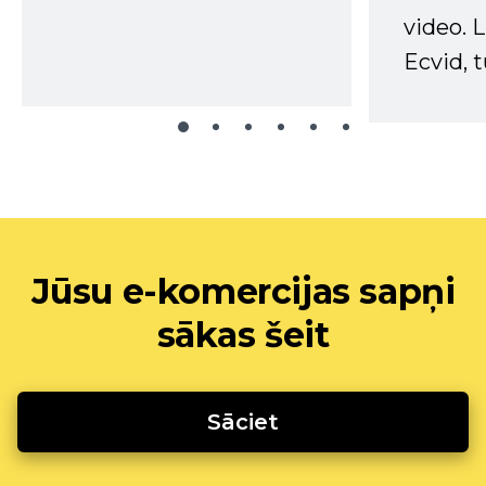
video. L
Ecvid, t
Jūsu e-komercijas sapņi
sākas šeit
Sāciet