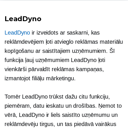
LeadDyno
LeadDyno
ir izveidots ar saskarni, kas
reklāmdevējiem ļoti atvieglo reklāmas materiālu
kopīgošanu ar saistītajiem uzņēmumiem. Šī
funkcija ļauj uzņēmumiem LeadDyno ļoti
vienkārši pārvaldīt reklāmas kampaņas,
izmantojot filiāļu mārketingu.
Tomēr LeadDyno trūkst dažu citu funkciju,
piemēram, datu ieskatu un drošības. Ņemot to
vērā, LeadDyno ir liels saistīto uzņēmumu un
reklāmdevēju tirgus, un tas piedāvā vairākus