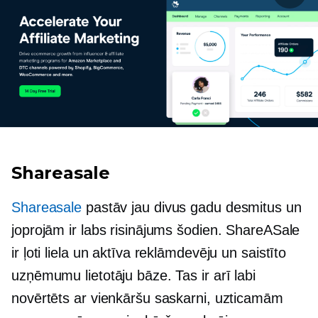
Shareasale
Shareasale
pastāv jau divus gadu desmitus un
joprojām ir labs risinājums šodien. ShareASale
ir ļoti liela un aktīva reklāmdevēju un saistīto
uzņēmumu lietotāju bāze. Tas ir arī labi
novērtēts ar vienkāršu saskarni, uzticamām