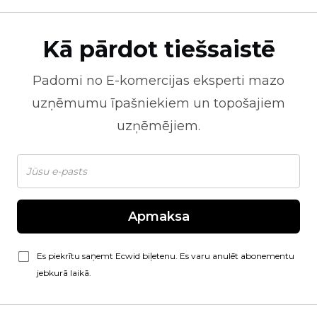
Kā pārdot tiešsaistē
Padomi no
E-komercijas
eksperti mazo
uzņēmumu īpašniekiem un topošajiem
uzņēmējiem.
Apmaksa
Es piekrītu saņemt Ecwid biļetenu. Es varu anulēt abonementu
jebkurā laikā.