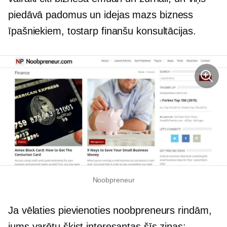
piedāvā padomus un idejas
mazs bizness
īpašniekiem, tostarp finanšu konsultācijas.
Noobpreneur
Ja vēlaties pievienoties noobpreneurs rindām,
jums varētu šķist interesantas šīs ziņas: