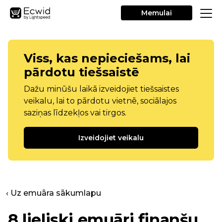
Memulai
Viss, kas nepieciešams, lai
pārdotu tiešsaistē
Dažu minūšu laikā izveidojiet tiešsaistes
veikalu, lai to pārdotu vietnē, sociālajos
saziņas līdzekļos vai tirgos.
Izveidojiet veikalu
‹ Uz emuāra sākumlapu
8 lieliski emuāri finanšu