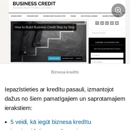
Biznesa kredīts
Iepazīstieties ar kredītu pasauli, izmantojot
dažus no šiem pamatīgajiem un saprotamajiem
ierakstiem:
5 veidi, kā iegūt biznesa kredītu