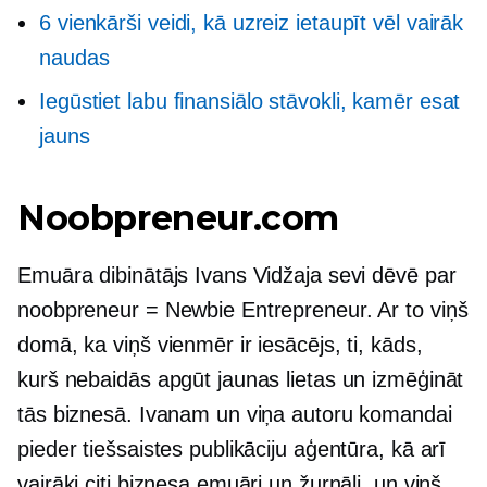
6 vienkārši veidi, kā uzreiz ietaupīt vēl vairāk
naudas
Iegūstiet labu finansiālo stāvokli, kamēr esat
jauns
Noobpreneur.com
Emuāra dibinātājs Ivans Vidžaja sevi dēvē par
noobpreneur = Newbie Entrepreneur. Ar to viņš
domā, ka viņš vienmēr ir iesācējs, ti, kāds,
kurš nebaidās apgūt jaunas lietas un izmēģināt
tās biznesā. Ivanam un viņa autoru komandai
pieder tiešsaistes publikāciju aģentūra, kā arī
vairāki citi biznesa emuāri un žurnāli, un viņš