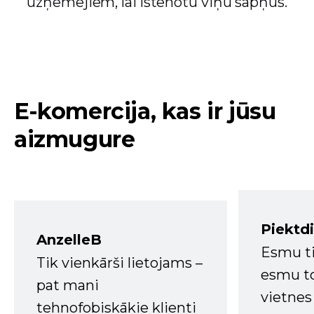
uzņēmējiem, lai īstenotu viņu sapņus.
E-komercija, kas ir jūsu
aizmugure
Piektd
AnzelleB
Esmu ti
Tik vienkārši lietojams –
esmu to
pat mani
vietnes
tehnofobiskākie klienti