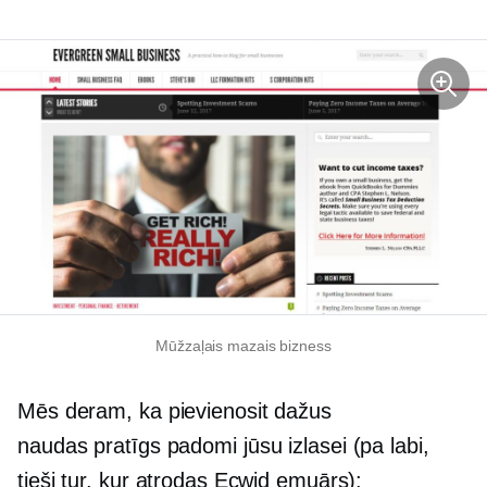
Mūžzaļais mazais bizness
Mēs deram, ka pievienosit dažus
naudas pratīgs
padomi jūsu izlasei (pa labi,
tieši tur, kur atrodas Ecwid emuārs):