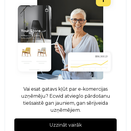
Vai esat gatavs kļūt par e-komercijas
uzņēmēju? Ecwid atvieglo pārdošanu
tiešsaistē gan jauniem, gan sērijveida
uzņēmējiem.
Uzzināt vairāk