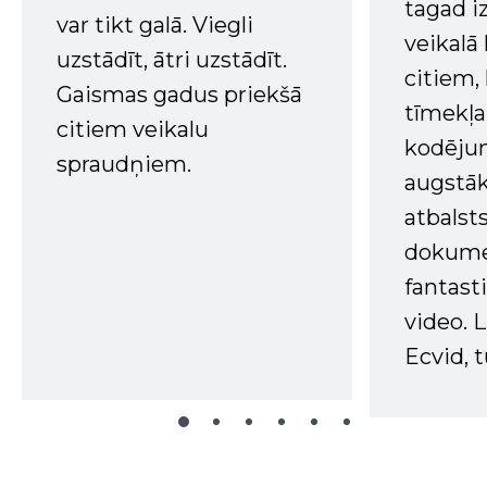
tagad i
var tikt galā. Viegli
veikalā
uzstādīt, ātri uzstādīt.
citiem
Gaismas gadus priekšā
tīmekļa 
citiem veikalu
kodējum
spraudņiem.
augstā
atbalsts
dokume
fantast
video. L
Ecvid, t