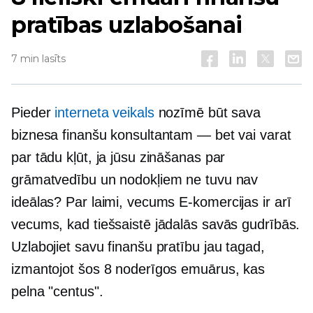
pratības uzlabošanai
7 min lasīts
Pieder
interneta veikals
nozīmē būt sava
biznesa finanšu konsultantam — bet vai varat
par tādu kļūt, ja jūsu zināšanas par
grāmatvedību un nodokļiem ne tuvu nav
ideālas? Par laimi, vecums
E-komercijas
ir arī
vecums, kad tiešsaistē jādalās savās gudrībās.
Uzlabojiet savu finanšu pratību jau tagad,
izmantojot šos 8 noderīgos emuārus, kas
pelna "centus".