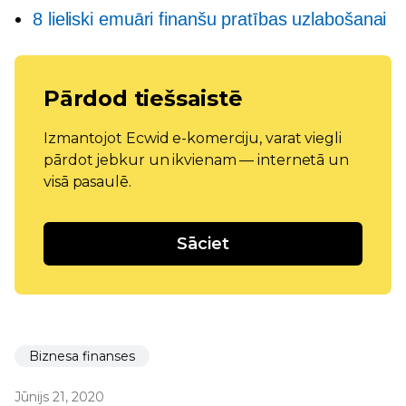
8 lieliski emuāri finanšu pratības uzlabošanai
Pārdod tiešsaistē
Izmantojot Ecwid e-komerciju, varat viegli
pārdot jebkur un ikvienam — internetā un
visā pasaulē.
Sāciet
Biznesa finanses
Jūnijs 21, 2020