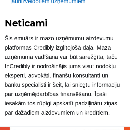
jaunizveidotiem uzņēmumiem
Neticami
Šis emuārs ir mazo uzņēmumu aizdevumu
platformas Credibly izglītojošā daļa. Maza
uzņēmuma vadīšana var būt sarežģīta, taču
InCredibly ir nodrošinājis jums visu: nodokļu
eksperti, advokāti, finanšu konsultanti un
banku speciālisti ir šeit, lai sniegtu informāciju
par uzņēmējdarbības finansēšanu. Īpaši
iesakām tos rūpīgi apskatīt
padziļinātu
ziņas
par dažādiem aizdevumiem un kredītiem.