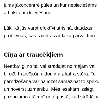
jums jākoncentrē pūles un kur nepieciešams
atbalsts ar deleģēšanu.
Lūk, kā jūs varat efektīvi atrisināt daudzas
problēmas, kas saistītas ar laika pārvaldību.
Cīņa ar traucēkļiem
Neatkarīgi no tā, vai strādājat no mājām vai
birojā, traucējoši faktori ir aiz katra stūra. To
paredzēšana var palīdzēt samazināt to spēku
un novērst uzmanību. Mēs iesakām izslēgt
paziņojumus tālrunī un e-pastā, kad strādājat.