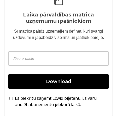
Laika pārvaldības matrica
uzņēmumu īpašniekiem
Šī matrica palīdz uzņēmējiem definēt, kuri svarīgi
uzdevumi ir jāpabeidz vispirms un jāatliek pārējie.
Download
Es piekrītu saņemt Ecwid biļetenu. Es varu
anulēt abonementu jebkurā laikā.