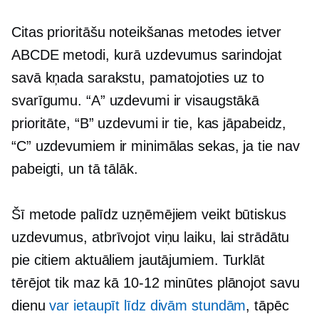
Citas prioritāšu noteikšanas metodes ietver
ABCDE metodi, kurā uzdevumus sarindojat
savā
kņada
sarakstu, pamatojoties uz to
svarīgumu. “A” uzdevumi ir visaugstākā
prioritāte, “B” uzdevumi ir tie, kas jāpabeidz,
“C” uzdevumiem ir minimālas sekas, ja tie nav
pabeigti, un tā tālāk.
Šī metode palīdz uzņēmējiem veikt būtiskus
uzdevumus, atbrīvojot viņu laiku, lai strādātu
pie citiem aktuāliem jautājumiem. Turklāt
tērējot tik maz kā
10-12
minūtes plānojot savu
dienu
var ietaupīt līdz divām stundām
, tāpēc