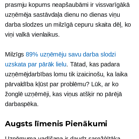
prasmju kopums neapšaubāmi ir vissvarīgākā
uzņēmēja sastāvdaļa
dienu no dienas
viņu
darba slodzes un milzīgā cepuru skaita dēļ, ko
viņi valkā vienlaikus.
Milzīgs
89% uzņēmēju savu darba slodzi
uzskata par pārāk lielu
. Tātad, kas padara
uzņēmējdarbības lomu tik izaicinošu, ka laika
pārvaldība kļūst par problēmu? Lūk, ar ko
žonglē uzņēmēji, kas viņus atšķir no pārējā
darbaspēka.
Augsts līmenis
Pienākumi
Uzņēmuma vadīšana ir daudz sarežģītāka,