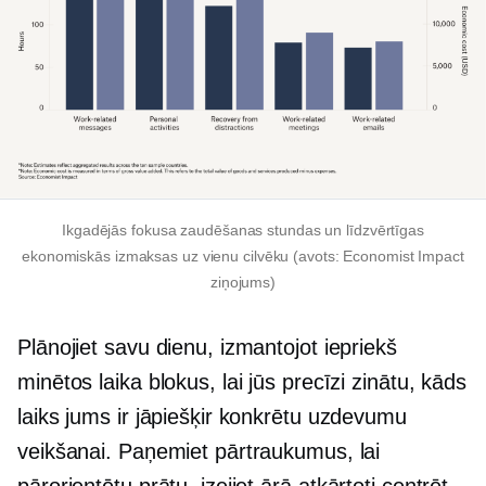
Ikgadējās fokusa zaudēšanas stundas un līdzvērtīgas
ekonomiskās izmaksas uz vienu cilvēku (avots: Economist Impact
ziņojums)
Plānojiet savu dienu, izmantojot iepriekš
minētos laika blokus, lai jūs precīzi zinātu, kāds
laiks jums ir jāpiešķir konkrētu uzdevumu
veikšanai. Paņemiet pārtraukumus, lai
pārorientētu prātu, izejiet ārā
atkārtoti centrēt,