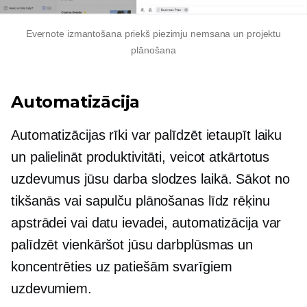
Evernote izmantošana priekš
piezimju nemsana
un projektu
plānošana
Automatizācija
Automatizācijas rīki var palīdzēt ietaupīt laiku
un palielināt produktivitāti, veicot atkārtotus
uzdevumus jūsu darba slodzes laikā. Sākot no
tikšanās vai sapulču plānošanas līdz rēķinu
apstrādei vai datu ievadei, automatizācija var
palīdzēt vienkāršot jūsu darbplūsmas un
koncentrēties uz patiešām svarīgiem
uzdevumiem.