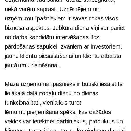
nekā varētu saprast. Uzņēmējiem un
uzņēmumu īpašniekiem ir savas rokas visos
biznesa aspektos. Jebkurā dienā viņi var pāriet
no darba kandidātu intervēšanas līdz
pārdošanas sapulcei, zvaniem ar investoriem,
jaunu klientu piesaistīšanai un klientu atbalsta
jautājumu risināšanai.
Mazā uzņēmumā īpašnieks ir būtiski iesaistīts
lielākajā daļā nodaļu
dienu no dienas
funkcionalitāti, vienlaikus turot
lēmumu pieņemšana
spēks, kas dažādos
veidos var ietekmēt darbiniekus, produktus un
klientus. Tas veicina stresu, ko piedzīvo daudzi