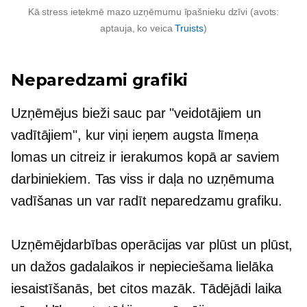
Kā stress ietekmē mazo uzņēmumu īpašnieku dzīvi (avots:
aptauja, ko veica
Truists
)
Neparedzami grafiki
Uzņēmējus bieži sauc par "veidotājiem un
vadītājiem", kur viņi ieņem
augsta līmeņa
lomas un citreiz ir ierakumos kopā ar saviem
darbiniekiem. Tas viss ir daļa no uzņēmuma
vadīšanas un var radīt neparedzamu grafiku.
Uzņēmējdarbības operācijas var plūst un plūst,
un dažos gadalaikos ir nepieciešama lielāka
iesaistīšanās, bet citos mazāk. Tādējādi laika