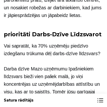
un nosakiet robežas ar darbiniekiem, kad jums
ir jāpiesprādzējas un jāpabeidz lietas.
prioritāti
Darbs-Dzīve
Līdzsvarot
Vai sapratāt, ka 70% uzņēmēju piedzīvo
izdegšanu trūkuma dēļ
darbs-dzīve
līdzsvars?
Darba dzīve
Mazo uzņēmumu īpašniekiem
līdzsvars bieži vien paliek malā, jo viņi
koncentrējas uz uzņēmējdarbības attīstību un
visu, kas ar to saistīts. Tomēr jūsu garīgajai
veselībai nekad nevajadzētu palikt otrajā plānā
Satura rādītājs
jūsu karjeras dēļ.