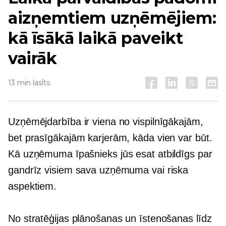
aizņemtiem uzņēmējiem:
kā īsākā laikā paveikt
vairāk
13 min lasīts
Uzņēmējdarbība ir viena no vispilnīgākajām,
bet prasīgākajām karjerām, kāda vien var būt.
Kā uzņēmuma īpašnieks jūs esat atbildīgs par
gandrīz visiem sava uzņēmuma vai riska
aspektiem.
No stratēģijas plānošanas un īstenošanas līdz