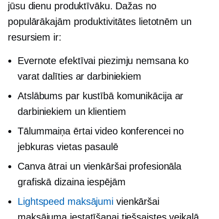
jūsu dienu produktīvāku. Dažas no
populārākajām produktivitātes lietotnēm un
resursiem ir:
Evernote efektīvai
piezimju nemsana
ko
varat dalīties ar darbiniekiem
Atslābums par
kustībā
komunikācija ar
darbiniekiem un klientiem
Tālummaiņa ērtai video konferencei no
jebkuras vietas pasaulē
Canva ātrai un vienkāršai profesionāla
grafiskā dizaina iespējām
Lightspeed maksājumi
vienkāršai
maksājuma iestatīšanai tiešsaistes veikalā