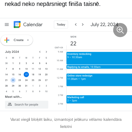
nekad neko nepārsniegt finiša taisnē.
Varat viegli bloķēt laiku, izmantojot jebkuru vēlamo kalendāra
lietotni