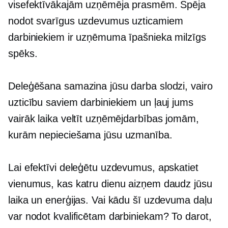
visefektīvākajām uzņēmēja prasmēm. Spēja
nodot svarīgus uzdevumus uzticamiem
darbiniekiem ir uzņēmuma īpašnieka milzīgs
spēks.
Deleģēšana samazina jūsu darba slodzi, vairo
uzticību saviem darbiniekiem un ļauj jums
vairāk laika veltīt uzņēmējdarbības jomām,
kurām nepieciešama jūsu uzmanība.
Lai efektīvi deleģētu uzdevumus, apskatiet
vienumus, kas katru dienu aizņem daudz jūsu
laika un enerģijas. Vai kādu šī uzdevuma daļu
var nodot kvalificētam darbiniekam? To darot,