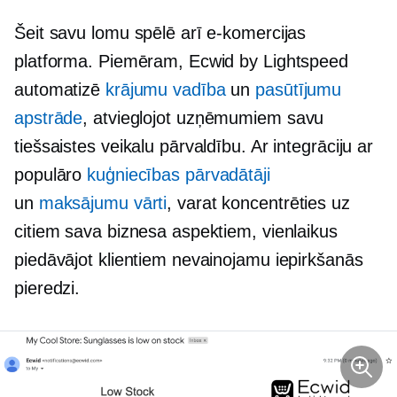
Šeit savu lomu spēlē arī e-komercijas
platforma. Piemēram, Ecwid by Lightspeed
automatizē
krājumu vadība
un
pasūtījumu
apstrāde
, atvieglojot uzņēmumiem savu
tiešsaistes veikalu pārvaldību. Ar integrāciju ar
populāro
kuģniecības pārvadātāji
un
maksājumu vārti
, varat koncentrēties uz
citiem sava biznesa aspektiem, vienlaikus
piedāvājot klientiem nevainojamu iepirkšanās
pieredzi.