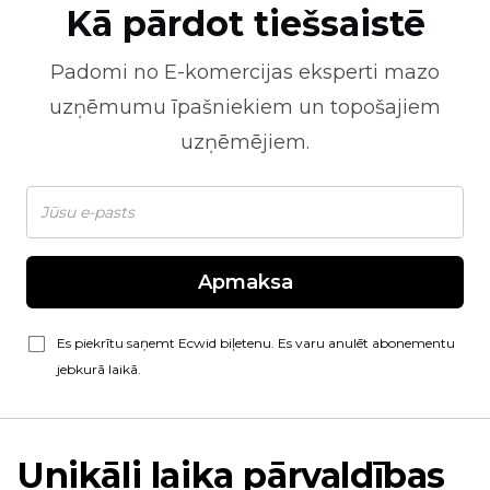
Kā pārdot tiešsaistē
Padomi no
E-komercijas
eksperti mazo
uzņēmumu īpašniekiem un topošajiem
uzņēmējiem.
Apmaksa
Es piekrītu saņemt Ecwid biļetenu. Es varu anulēt abonementu
jebkurā laikā.
Unikāli laika pārvaldības