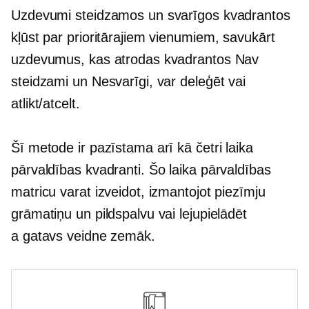
Uzdevumi steidzamos un svarīgos kvadrantos
kļūst par prioritārajiem vienumiem, savukārt
uzdevumus, kas atrodas kvadrantos Nav
steidzami un Nesvarīgi, var deleģēt vai
atlikt/atcelt.
Šī metode ir pazīstama arī kā četri laika
pārvaldības kvadranti. Šo laika pārvaldības
matricu varat izveidot, izmantojot piezīmju
grāmatiņu un pildspalvu vai lejupielādēt
a
gatavs
veidne zemāk.