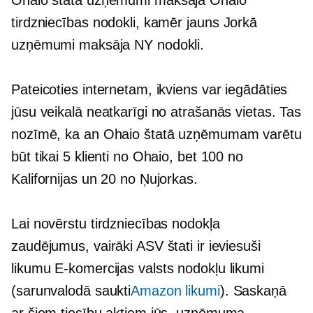
Ohaio štatā
uzņēmumi maksāja Ohaio
tirdzniecības nodokli, kamēr jauns
Jorkā
uzņēmumi maksāja NY nodokli.
Pateicoties internetam, ikviens var iegādāties
jūsu veikalā neatkarīgi no atrašanās vietas. Tas
nozīmē, ka an
Ohaio štatā
uzņēmumam varētu
būt tikai 5 klienti no Ohaio, bet 100 no
Kalifornijas un 20 no Ņujorkas.
Lai novērstu tirdzniecības nodokļa
zaudējumus, vairāki ASV štati ir ieviesuši
likumu
E-komercijas
valsts nodokļu likumi
(sarunvalodā saukti
Amazon likumi
). Saskaņā