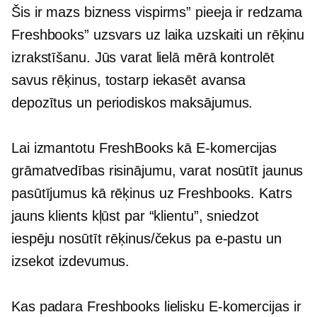
Šis ir mazs
bizness vispirms”
pieeja ir redzama
Freshbooks” uzsvars uz laika uzskaiti un rēķinu
izrakstīšanu. Jūs varat lielā mērā kontrolēt
savus rēķinus, tostarp iekasēt avansa
depozītus un periodiskos maksājumus.
Lai izmantotu FreshBooks kā
E-komercijas
grāmatvedības risinājumu, varat nosūtīt jaunus
pasūtījumus kā rēķinus uz Freshbooks. Katrs
jauns klients kļūst par “klientu”, sniedzot
iespēju nosūtīt rēķinus/čekus pa e-pastu un
izsekot izdevumus.
Kas padara Freshbooks lielisku
E-komercijas
ir