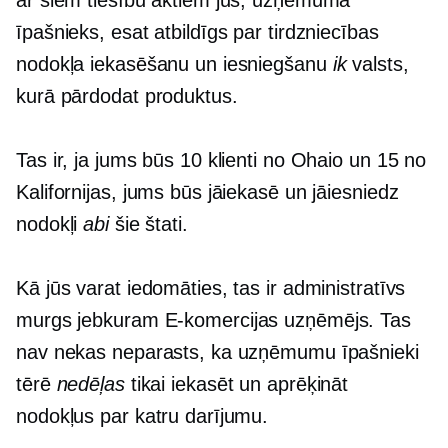
ar šiem tiesību aktiem jūs, uzņēmuma
īpašnieks, esat atbildīgs par tirdzniecības
nodokļa iekasēšanu un iesniegšanu
ik
valsts,
kurā pārdodat produktus.
Tas ir, ja jums būs 10 klienti no Ohaio un 15 no
Kalifornijas, jums būs jāiekasē un jāiesniedz
nodokļi
abi
šie štati.
Kā jūs varat iedomāties, tas ir administratīvs
murgs jebkuram
E-komercijas
uzņēmējs. Tas
nav nekas neparasts, ka uzņēmumu īpašnieki
tērē
nedēļas
tikai iekasēt un aprēķināt
nodokļus par katru darījumu.