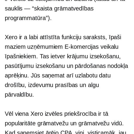
sauklis — “skaista grāmatvedības
programmatūra”).
Xero ir a
labi attīstīta
funkciju saraksts, īpaši
maziem uzņēmumiem
E-komercijas
veikalu
īpašniekiem. Tas ietver krājumu izsekošanu,
pasūtījumu izsekošanu un pārdošanas nodokļa
aprēķinu. Jūs saņemat arī uzlabotu datu
drošību, izdevumu prasības un algu
pārvaldību.
Vēl viena Xero izvēles priekšrocība ir tā
popularitāte grāmatvežu un grāmatvežu vidū.
Kad saņemsiet ārējo CPA, viņi, visticamāk, jau