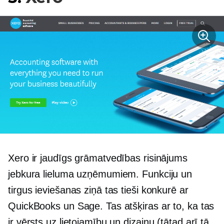
Xero ir jaudīgs grāmatvedības risinājums
jebkura lieluma uzņēmumiem. Funkciju un
tirgus ieviešanas ziņā tas tieši konkurē ar
QuickBooks un Sage. Tas atšķiras ar to, ka tas
ir vērsts uz lietojamību un dizainu (tātad arī tā