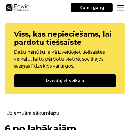
Kom i gang
Viss, kas nepieciešams, lai
pārdotu tiešsaistē
Dažu minūšu laikā izveidojiet tiešsaistes
veikalu, lai to pārdotu vietnē, sociālajos
saziņas līdzekļos vai tirgos.
Izveidojiet veikalu
‹ Uz emuāra sākumlapu
6 no labākajām