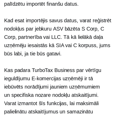
palīdzētu importēt finanšu datus.
Kad esat importējis savus datus, varat reģistrēt
nodokļus par jebkuru
ASV bāzēta
S Corp, C
Corp, partnerība vai LLC. Tā kā lielākā daļa
uzņēmēju iesaistās kā SIA vai C korpuss, jums
būs labi, ja tie būs gatavi.
Kas padara TurboTax Business par vērtīgu
ieguldījumu
E-komercijas
uzņēmēji ir tā
iebūvēts
norādījumi jauniem uzņēmumiem
un
specifiska nozare
nodokļu atskaitījumi.
Varat izmantot šīs funkcijas, lai maksimāli
palielinātu atskaitījumus un samazinātu