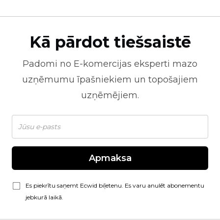
Kā pārdot tiešsaistē
Padomi no
E-komercijas
eksperti mazo
uzņēmumu īpašniekiem un topošajiem
uzņēmējiem.
Apmaksa
Es piekrītu saņemt Ecwid biļetenu. Es varu anulēt abonementu
jebkurā laikā.