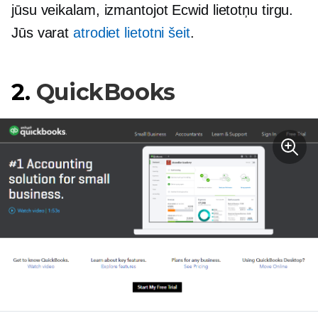
jūsu veikalam, izmantojot Ecwid lietotņu tirgu.
Jūs varat
atrodiet lietotni šeit
.
2.
QuickBooks