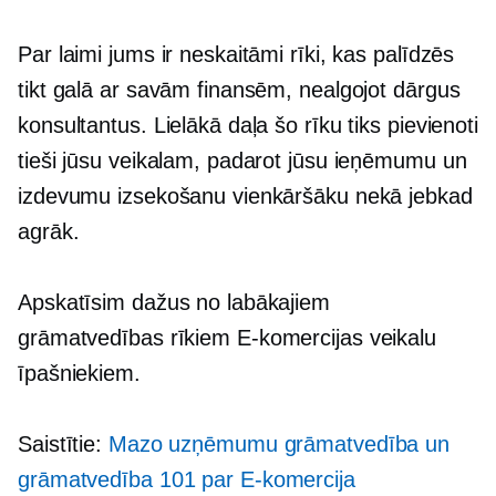
Par laimi jums ir neskaitāmi rīki, kas palīdzēs
tikt galā ar savām finansēm, nealgojot dārgus
konsultantus. Lielākā daļa šo rīku tiks pievienoti
tieši jūsu veikalam, padarot jūsu ieņēmumu un
izdevumu izsekošanu vienkāršāku nekā jebkad
agrāk.
Apskatīsim dažus no labākajiem
grāmatvedības rīkiem
E-komercijas
veikalu
īpašniekiem.
Saistītie:
Mazo uzņēmumu grāmatvedība un
grāmatvedība 101 par
E-komercija