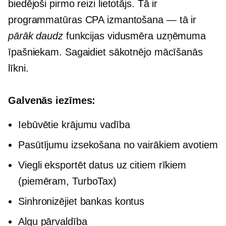
biedējoši
pirmo reizi
lietotājs. Tā ir
programmatūras CPA izmantošana — tā ir
pārāk daudz
funkcijas vidusmēra uzņēmuma
īpašniekam. Sagaidiet sākotnējo mācīšanās
līkni.
Galvenās iezīmes:
Iebūvētie
krājumu vadība
Pasūtījumu izsekošana no vairākiem avotiem
Viegli eksportēt datus uz citiem rīkiem
(piemēram, TurboTax)
Sinhronizējiet bankas kontus
Algu pārvaldība