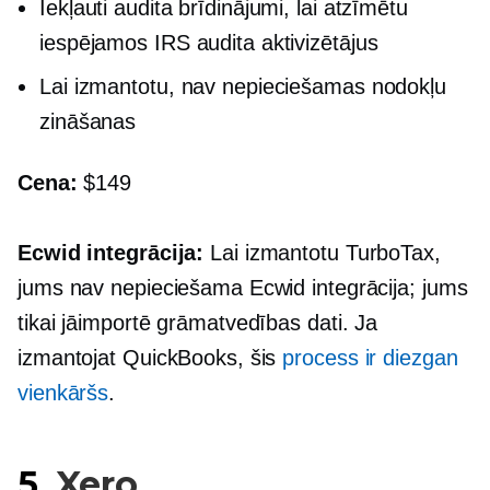
Iekļauti audita brīdinājumi, lai atzīmētu
iespējamos IRS audita aktivizētājus
Lai izmantotu, nav nepieciešamas nodokļu
zināšanas
Cena:
$149
Ecwid integrācija:
Lai izmantotu TurboTax,
jums nav nepieciešama Ecwid integrācija; jums
tikai jāimportē grāmatvedības dati. Ja
izmantojat QuickBooks, šis
process ir diezgan
vienkāršs
.
5.
Xero