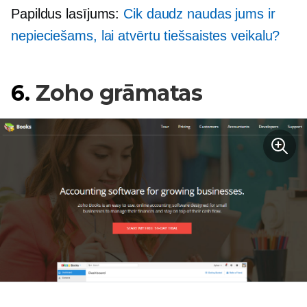
Papildus lasījums:
Cik daudz naudas jums ir
nepieciešams, lai atvērtu tiešsaistes veikalu?
6.
Zoho grāmatas