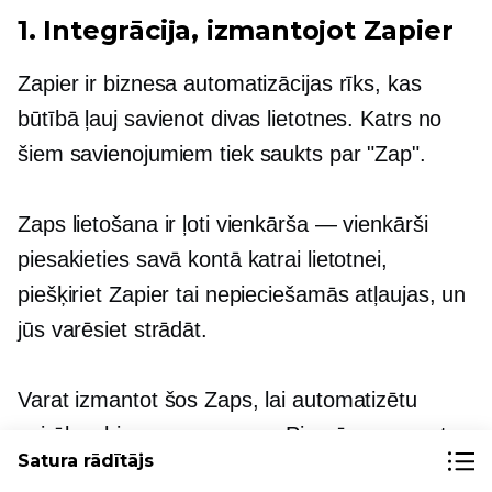
1. Integrācija, izmantojot Zapier
Zapier ir biznesa automatizācijas rīks, kas
būtībā ļauj savienot divas lietotnes. Katrs no
šiem savienojumiem tiek saukts par "Zap".
Zaps lietošana ir ļoti vienkārša — vienkārši
piesakieties savā kontā katrai lietotnei,
piešķiriet Zapier tai nepieciešamās atļaujas, un
jūs varēsiet strādāt.
Varat izmantot šos Zaps, lai automatizētu
vairākus biznesa procesus. Piemēram, varat
Satura rādītājs
savienot Google izklājlapas ar savu Trello