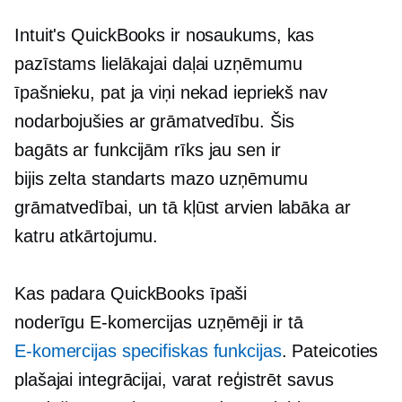
Intuit's QuickBooks ir nosaukums, kas
pazīstams lielākajai daļai uzņēmumu
īpašnieku, pat ja viņi nekad iepriekš nav
nodarbojušies ar grāmatvedību. Šis
bagāts ar funkcijām
rīks jau sen ir
bijis
zelta standarts
mazo uzņēmumu
grāmatvedībai, un tā kļūst arvien labāka ar
katru atkārtojumu.
Kas padara QuickBooks īpaši
noderīgu
E-komercijas
uzņēmēji ir tā
E-komercijas
specifiskas funkcijas
. Pateicoties
plašajai integrācijai, varat reģistrēt savus