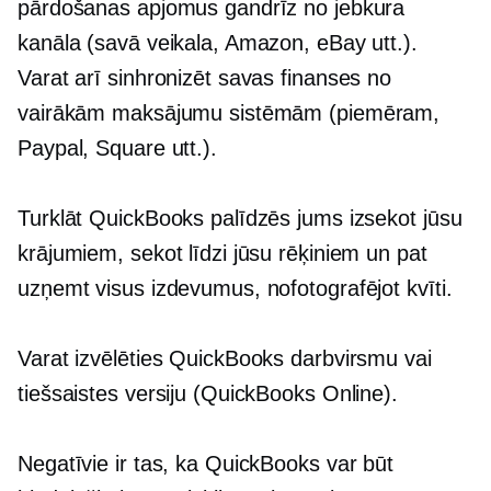
pārdošanas apjomus gandrīz no jebkura
kanāla (savā veikala, Amazon, eBay utt.).
Varat arī sinhronizēt savas finanses no
vairākām maksājumu sistēmām (piemēram,
Paypal, Square utt.).
Turklāt QuickBooks palīdzēs jums izsekot jūsu
krājumiem, sekot līdzi jūsu rēķiniem un pat
uzņemt visus izdevumus, nofotografējot kvīti.
Varat izvēlēties QuickBooks darbvirsmu vai
tiešsaistes versiju (QuickBooks Online).
Negatīvie ir tas, ka QuickBooks var būt