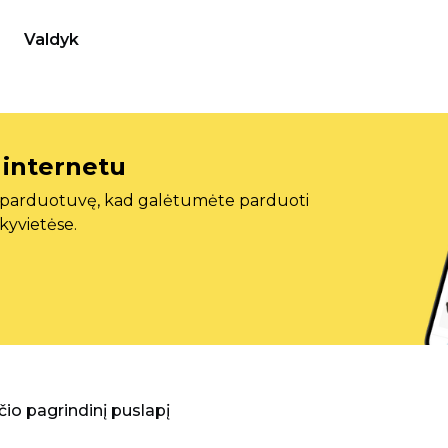
Valdyk
 internetu
ę parduotuvę, kad galėtumėte parduoti
ekyvietėse.
aščio pagrindinį puslapį