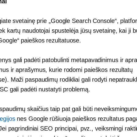
mai
ngiate svetainę prie „Google Search Console“, platf
ek kartų naudotojai spustelėja jūsų svetainę, kai ji 
oogle“ paieškos rezultatuose.
nys gali padėti patobulinti metapavadinimus ir ap
mus ir aprašymus, kurie rodomi paieškos rezultatų
e). Maži paspaudimų rodikliai gali rodyti nepatrauk
GSC gali padėti nustatyti problemą.
paudimų skaičius taip pat gali būti neveiksmingumo
egijos
nes Google rūšiuoja paieškos rezultatus pag
 Jei pagrindiniai SEO principai, pvz., veiksmingi rakti