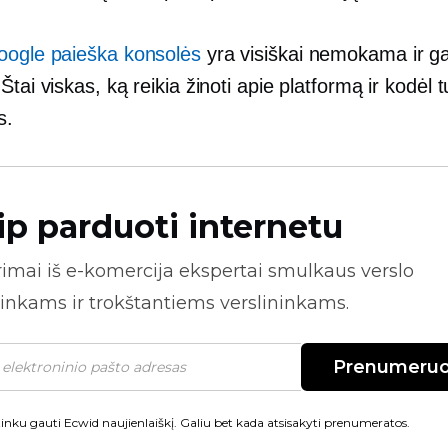
oogle paieška konsolės
yra visiškai nemokama ir g
Štai viskas, ką reikia žinoti apie platformą ir kodėl
s.
ip parduoti internetu
rimai iš
e-komercija
ekspertai smulkaus verslo
inkams ir trokštantiems verslininkams.
Prenumeruo
inku gauti Ecwid naujienlaiškį. Galiu bet kada atsisakyti prenumeratos.