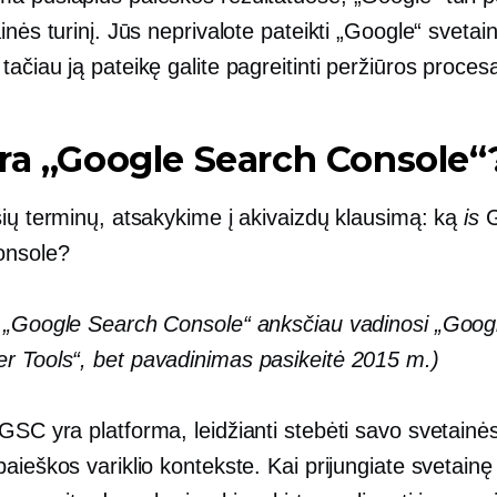
inės turinį. Jūs neprivalote pateikti „Google“ svetai
ačiau ją pateikę galite pagreitinti peržiūros proces
ra „Google Search Console“
šių terminų, atsakykime į akivaizdų klausimą: ką
is
G
onsole?
 „Google Search Console“ anksčiau vadinosi „Goog
 Tools“, bet pavadinimas pasikeitė 2015 m.)
GSC yra platforma, leidžianti stebėti savo svetain
aieškos variklio kontekste. Kai prijungiate svetainę