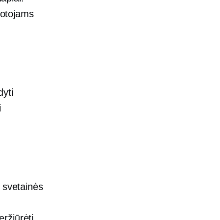
rtotojams
dyti
i
ų svetainės
ržiūrėti