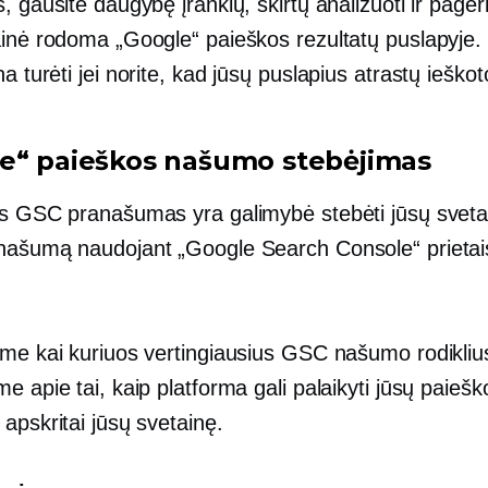
, gausite daugybę įrankių, skirtų analizuoti ir pageri
ainė rodoma „Google“ paieškos rezultatų puslapyje
na turėti
jei norite, kad jūsų puslapius atrastų ieškoto
e“ paieškos našumo stebėjimas
is GSC pranašumas yra galimybė stebėti jūsų sveta
našumą naudojant „Google Search Console“ prietai
ime kai kuriuos vertingiausius GSC našumo rodikliu
e apie tai, kaip platforma gali palaikyti jūsų paiešk
apskritai jūsų svetainę.