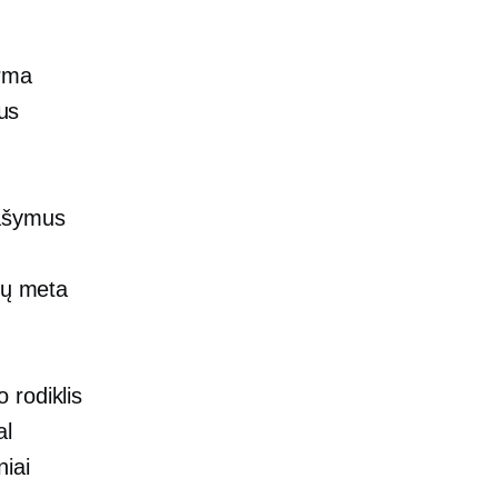
orma
bus
rašymus
lų meta
 rodiklis
al
niai