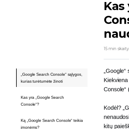
Kas 
Cons
nau
15 min skait
„Google“ 
„Google Search Console“ sąlygos,
Kiekviena
kurias turėtumėte žinoti
Console“ 
Kas yra „Google Search
Console“?
Kodėl? „Go
nenaudosit
Ką „Google Search Console“ teikia
kitų paieš
įmonėms?