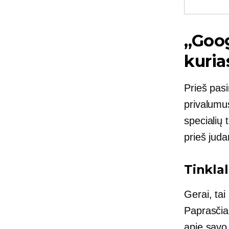
„Goog
kuria
Prieš pas
privalumu
specialių 
prieš judan
Tinklal
Gerai, tai
Paprasčiau
apie savo 