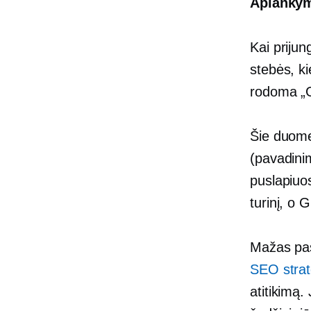
Aplanky
Kai priju
stebės, ki
rodoma „G
Šie duome
(pavadini
puslapiuos
turinį, o 
Mažas pas
SEO strat
atitikimą.