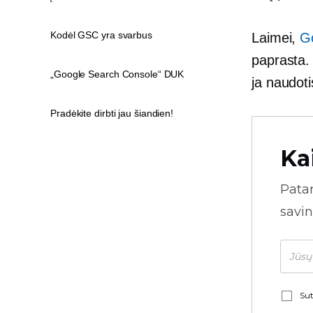
Kodėl GSC yra svarbus
Laimei,
G
paprasta. 
„Google Search Console“ DUK
ja naudoti
Pradėkite dirbti jau šiandien!
Ka
Pata
savin
Sut