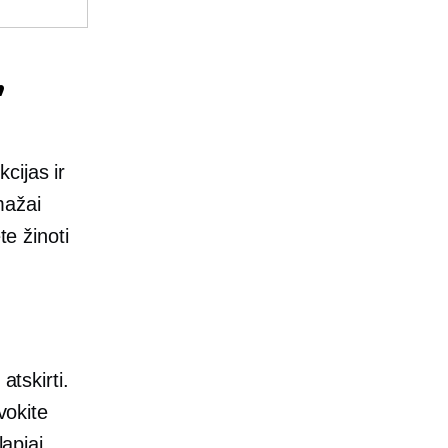
,
cijas ir
mažai
te žinoti
atskirti.
vokite
apiai.