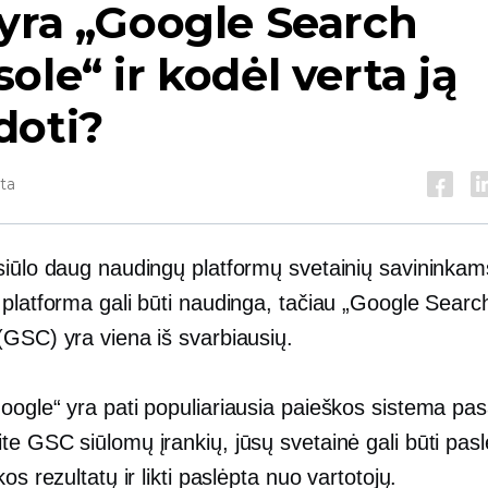
yra „Google Search
ole“ ir kodėl verta ją
doti?
yta
siūlo daug naudingų platformų svetainių savininkam
 platforma gali būti naudinga, tačiau „Google Searc
(GSC) yra viena iš svarbiausių.
ogle“ yra pati populiariausia paieškos sistema pasa
e GSC siūlomų įrankių, jūsų svetainė gali būti pasl
kos rezultatų ir likti paslėpta nuo vartotojų.