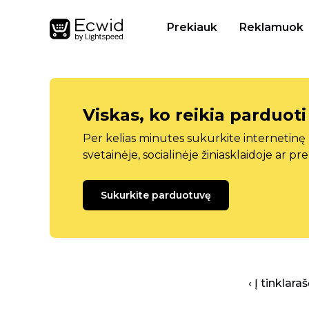
Prekiauk
Reklamuok
Viskas, ko reikia parduoti
Per kelias minutes sukurkite internetin
svetainėje, socialinėje žiniasklaidoje ar pr
Sukurkite parduotuvę
‹ Į tinklar