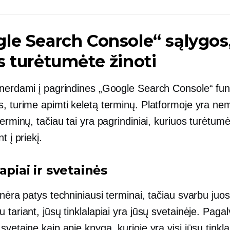
le Search Console“ sąlygos
s turėtumėte žinoti
inerdami į pagrindines „Google Search Console“ funk
s, turime apimti keletą terminų. Platformoje yra ne
terminų, tačiau tai yra pagrindiniai, kuriuos turėtumė
t į priekį.
apiai ir svetainės
 nėra patys techniniausi terminai, tačiau svarbu juos 
 tariant, jūsų tinklalapiai yra jūsų svetainėje. Pagal
svetainę kaip apie knygą, kurioje yra visi jūsų tinklal