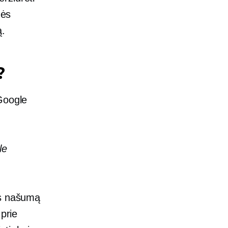
nės
ą.
?
oogle
le
ės našumą
 prie