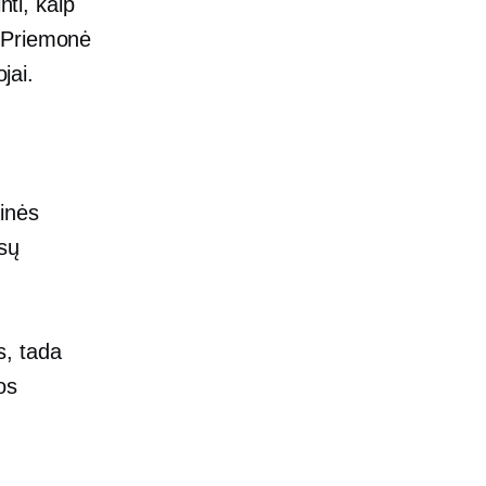
nti, kaip
. Priemonė
jai.
inės
sų
s, tada
os