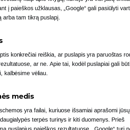
ant į paieškos užklausas, „Google“ gali pasiūlyti va
 arba tam tikrą puslapį.
s
is konkrečiai reiškia, ar puslapis yra paruoštas ro
ezultatuose, ar ne. Apie tai, kodėl puslapiai gali būt
, kalbėsime vėliau.
nės medis
schemos yra failai, kuriuose išsamiai aprašomi jūs
 daugialypės terpės turinys ir kiti duomenys. Prieš
a puslapius paieškos rezultatuose, „Google“ turi pe