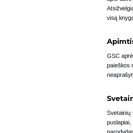
Atsižvelgi
visą knygą
Apimti
GSC aprėpt
paieškos r
neaprašyti
Svetai
Svetainių 
puslapiai,
parodydam