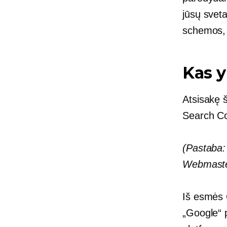
jūsų sveta
schemos, t
Kas y
Atsisakę 
Search C
(Pastaba:
Webmaster
Iš esmės 
„Google“ p