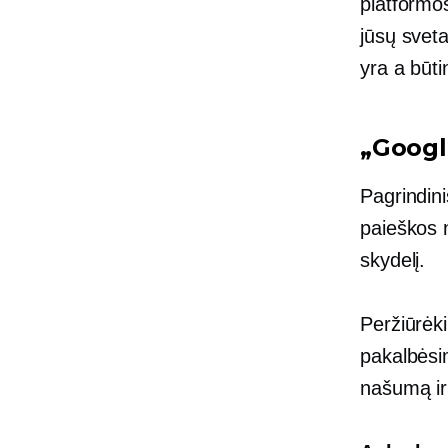
platformos
jūsų svet
yra a
būti
„Googl
Pagrindin
paieškos 
skydelį.
Peržiūrėk
pakalbėsim
našumą ir 