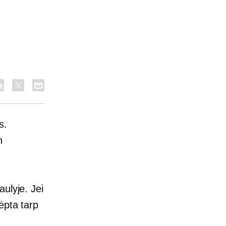
s.
h
ulyje. Jei
ėpta tarp