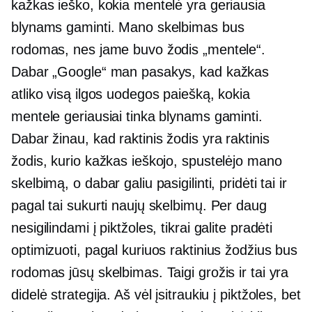
kažkas ieško, kokia mentelė yra geriausia
blynams gaminti. Mano skelbimas bus
rodomas, nes jame buvo žodis „mentele“.
Dabar „Google“ man pasakys, kad kažkas
atliko visą ilgos uodegos paiešką, kokia
mentele geriausiai tinka blynams gaminti.
Dabar žinau, kad raktinis žodis yra raktinis
žodis, kurio kažkas ieškojo, spustelėjo mano
skelbimą, o dabar galiu pasigilinti, pridėti tai ir
pagal tai sukurti naujų skelbimų. Per daug
nesigilindami į piktžoles, tikrai galite pradėti
optimizuoti, pagal kuriuos raktinius žodžius bus
rodomas jūsų skelbimas. Taigi grožis ir tai yra
didelė strategija. Aš vėl įsitraukiu į piktžoles, bet