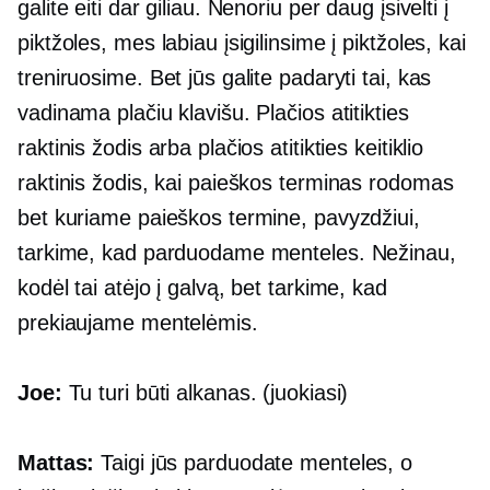
galite eiti dar giliau. Nenoriu per daug įsivelti į
piktžoles, mes labiau įsigilinsime į piktžoles, kai
treniruosime. Bet jūs galite padaryti tai, kas
vadinama plačiu klavišu. Plačios atitikties
raktinis žodis arba plačios atitikties keitiklio
raktinis žodis, kai paieškos terminas rodomas
bet kuriame paieškos termine, pavyzdžiui,
tarkime, kad parduodame menteles. Nežinau,
kodėl tai atėjo į galvą, bet tarkime, kad
prekiaujame mentelėmis.
Joe:
Tu turi būti alkanas. (juokiasi)
Mattas:
Taigi jūs parduodate menteles, o