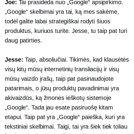
Joe:
Tai prasideda nuo „Google“ apsipirkimo.
„Google“ skelbimai yra tai, ką mes sakėme,
todėl galite labai strategiškai rodyti šiuos
produktus, kuriuos turite. Jesse, tu taip pat turi
daug patirties.
Jesse:
Taip, absoliučiai. Tikimės, kad klausėtės
visų kitų mūsų internetinių transliacijų ir visų
mūsų vaizdo įrašų, taip pat pasinaudojote
patarimais, o jūsų produktų pavadinimai yra
akivaizdūs, ką žmonės ieškotų sistemoje
„Google“. Tada jau esate pasiruošę kitam
etapui. Taip pat yra „Google“ paieška, kuri yra
tekstiniai skelbimai. Taigi, tai yra šiek tiek toliau