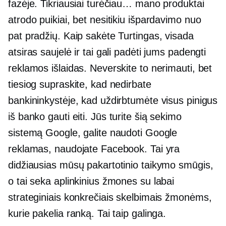
fazėje. Tikriausiai turėčiau… mano produktai
atrodo puikiai, bet nesitikiu išpardavimo nuo
pat pradžių. Kaip sakėte Turtingas, visada
atsiras saujelė ir tai gali padėti jums padengti
reklamos išlaidas. Neverskite to nerimauti, bet
tiesiog supraskite, kad nedirbate
bankininkystėje, kad uždirbtumėte visus pinigus
iš banko
gauti eiti.
Jūs turite šią sekimo
sistemą Google, galite naudoti Google
reklamas, naudojate Facebook. Tai yra
didžiausias mūsų pakartotinio taikymo smūgis,
o tai seka aplinkinius žmones su labai
strateginiais konkrečiais skelbimais žmonėms,
kurie pakelia ranką. Tai taip galinga.