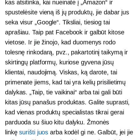
kas atsitinka, kai nueinate į „Amazon“ ir
spustelėsite vieną iš jų produktų, jie dabar jus
seka visur „Google“. Tiksliai, tiesiog tai
aprašiau. Taip pat Facebook ir galbūt kitose
vietose. Ir jie žinojo, kad duomenys rodo
tolesnę rinkodarą, pvz., pakartotinį taikymą ir
skirtingų platformų, kuriose gyvena jūsų
klientai, naudojimą. Viskas, ką darote, tai
primenate jiems, kad tai yra kelių prisilietimų
dalykas. „Taip, tie vaikinai“ arba tai gali būti
kitas jūsų panašus produktas. Galite suprasti,
kad vienas produktų specialistas tikrai gerai
parduoda su šiuo kitu dalyku. Žmonės
linkę
surišti juos
arba kodėl gi ne. Galbūt, jei jie