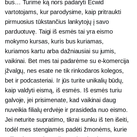
bus… Turime ką nors padaryti Ecwid
vartotojams, kur parodysime, kaip pritraukti
pirmuosius tūkstančius lankytojų į savo
parduotuvę. Taigi iš esmės tai yra eismo
mokymo kursas, kuris bus kuriamas,
kuriamos kartu
arba dažniausiai su jumis,
vaikinai. Bet mes tai padarėme su
e-komercija
įžvalgų, nes esate ne tik rinkodaros kolegos,
bet ir podcasteriai. Ir jūs turite unikalių būdų,
kaip valdyti eismą, iš esmės. Iš esmės turiu
galvoje, jei prisimenate, kad vaikinai daug
nuveikia filialų erdvėje ir prasideda nuo eismo.
Jei neturite supratimo, tikrai sunku iš ten išeiti,
todėl mes stengiamės padėti žmonėms, kurie