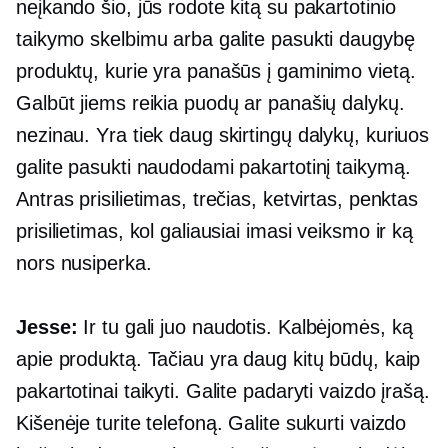
neįkando šio, jūs rodote kitą su pakartotinio
taikymo skelbimu arba galite pasukti daugybę
produktų, kurie yra panašūs į gaminimo vietą.
Galbūt jiems reikia puodų ar panašių dalykų.
nezinau. Yra tiek daug skirtingų dalykų, kuriuos
galite pasukti naudodami pakartotinį taikymą.
Antras prisilietimas, trečias, ketvirtas, penktas
prisilietimas, kol galiausiai imasi veiksmo ir ką
nors nusiperka.
Jesse:
Ir tu gali juo naudotis. Kalbėjomės, ką
apie produktą. Tačiau yra daug kitų būdų, kaip
pakartotinai taikyti. Galite padaryti vaizdo įrašą.
Kišenėje turite telefoną. Galite sukurti vaizdo