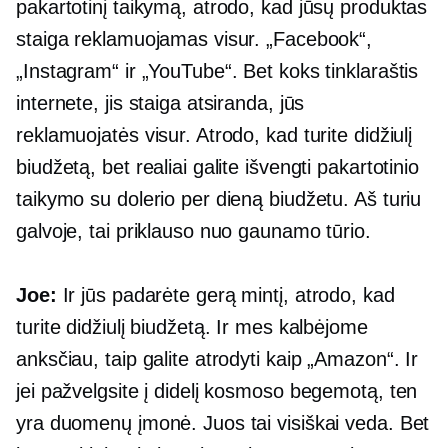
pakartotinį taikymą, atrodo, kad jūsų produktas
staiga reklamuojamas visur. „Facebook“,
„Instagram“ ir „YouTube“. Bet koks tinklaraštis
internete, jis staiga atsiranda, jūs
reklamuojatės visur. Atrodo, kad turite didžiulį
biudžetą, bet realiai galite išvengti pakartotinio
taikymo su dolerio per dieną biudžetu. Aš turiu
galvoje, tai priklauso nuo gaunamo tūrio.
Joe:
Ir jūs padarėte gerą mintį, atrodo, kad
turite didžiulį biudžetą. Ir mes kalbėjome
anksčiau, taip galite atrodyti kaip „Amazon“. Ir
jei pažvelgsite į didelį kosmoso begemotą, ten
yra duomenų įmonė. Juos tai visiškai veda. Bet