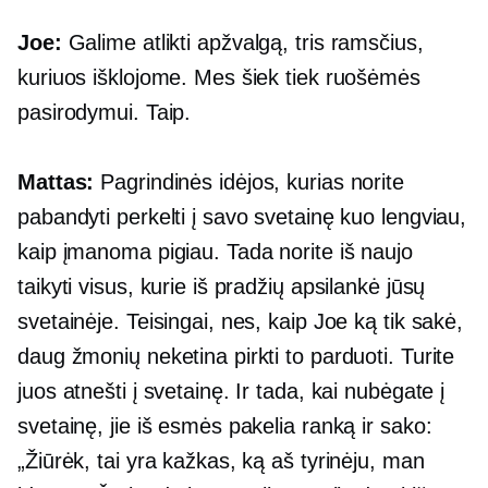
Joe:
Galime atlikti apžvalgą, tris ramsčius,
kuriuos išklojome. Mes šiek tiek ruošėmės
pasirodymui. Taip.
Mattas:
Pagrindinės idėjos, kurias norite
pabandyti perkelti į savo svetainę kuo lengviau,
kaip įmanoma pigiau. Tada norite iš naujo
taikyti visus, kurie iš pradžių apsilankė jūsų
svetainėje. Teisingai, nes, kaip Joe ką tik sakė,
daug žmonių neketina pirkti to parduoti. Turite
juos atnešti į svetainę. Ir tada, kai nubėgate į
svetainę, jie iš esmės pakelia ranką ir sako:
„Žiūrėk, tai yra kažkas, ką aš tyrinėju, man