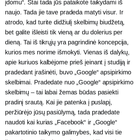
įdomu“. Štai tada jūs pataikote taikydami iš
naujo. Tada jie tave pradeda matyti visur. Ir
atrodo, kad turite didžiulį skelbimų biudžetą,
bet galite išleisti tik vieną ar du dolerius per
dieną. Tai iš tikrųjų yra pagrindinė koncepcija,
kurios mes norime išmokyti. Vienas iš dalykų,
apie kuriuos kalbėjome prieš įeinant į studiją ir
pradedant įrašinėti, buvo „Google“ apsipirkimo
skelbimai. Pradedate nuo „Google“ apsipirkimo
skelbimų – tai labai žemas būdas pasiekti
pradinį srautą. Kai jie patenka į puslapį,
peržiūrėjo jūsų pasiūlymą, tada pradedate
naudoti kai kurias „Facebook“ ir „Google“
pakartotinio taikymo galimybes, kad visi tie