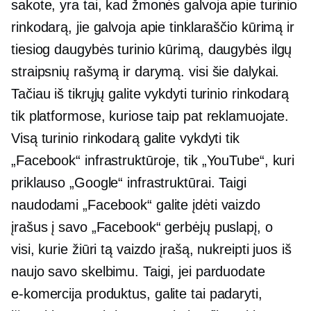
sakote, yra tai, kad žmonės galvoja apie turinio
rinkodarą, jie galvoja apie tinklaraščio kūrimą ir
tiesiog daugybės turinio kūrimą, daugybės ilgų
straipsnių rašymą ir darymą. visi šie dalykai.
Tačiau iš tikrųjų galite vykdyti turinio rinkodarą
tik platformose, kuriose taip pat reklamuojate.
Visą turinio rinkodarą galite vykdyti tik
„Facebook“ infrastruktūroje, tik „YouTube“, kuri
priklauso „Google“ infrastruktūrai. Taigi
naudodami „Facebook“ galite įdėti vaizdo
įrašus į savo „Facebook“ gerbėjų puslapį, o
visi, kurie žiūri tą vaizdo įrašą, nukreipti juos iš
naujo savo skelbimu. Taigi, jei parduodate
e-komercija
produktus, galite tai padaryti,