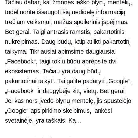
Tačiau dabar, kai žmonės ieško blynų mentelių,
todėl norite išsaugoti šią nedidelę informaciją
trečiam veiksmui, mažas spoilerinis įspėjimas.
Bet gerai. Taigi antrasis ramstis, pakartotinis
nukreipimas. Daug būdų, kaip atlikti pakartotinį
taikymą. Tikriausiai apimsime daugiausia
„Facebook“, taigi tokiu būdu aprėpsite dvi
ekosistemas. Tačiau yra daug būdų
pakartotinai taikyti. Tai galite padaryti „Google“,
„Facebook“ ir daugybėje kitų vietų. Bet gerai.
Jei kas nors įvedė blynų mentelę, jis spustelėjo
„Google“ apsipirkimo skelbimus, lankėsi
svetainėje, yra taškais. Ką…