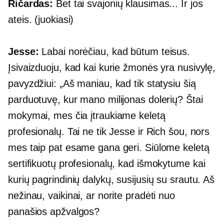
Ričardas:
Bet tai svajonių klausimas... Ir jos
ateis. (juokiasi)
Jesse:
Labai norėčiau, kad būtum teisus.
Įsivaizduoju, kad kai kurie žmonės yra nusivylę,
pavyzdžiui: „Aš maniau, kad tik statysiu šią
parduotuvę, kur mano milijonas dolerių? Štai
mokymai, mes čia įtraukiame keletą
profesionalų. Tai ne tik Jesse ir Rich šou, nors
mes taip pat esame gana geri. Siūlome keletą
sertifikuotų profesionalų, kad išmokytume kai
kurių pagrindinių dalykų, susijusių su srautu. Aš
nežinau, vaikinai, ar norite pradėti nuo
panašios apžvalgos?