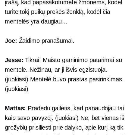
įrašą, kad papasakotumėte žmonėms, kodėl
turite tokį puikų prekės ženklą, kodėl čia
mentelės yra daugiau…
Joe:
Žaidimo pranašumai.
Jesse:
Tikrai. Maisto gaminimo patarimai su
mentele. Nežinau, ar ji išvis egzistuoja.
(juokiasi) Mentelė buvo prastas pasirinkimas.
(juokiasi)
Mattas:
Pradedu gailėtis, kad panaudojau tai
kaip savo pavyzdį. (juokiasi) Ne, bet vienas iš
grožybių prisiliesti prie dalyko, apie kurį ką tik