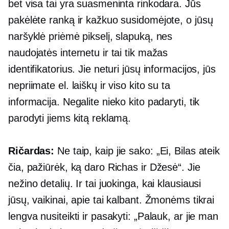
bet visa tai yra suasmeninta rinkodara. Jūs
pakėlėte ranką ir kažkuo susidomėjote, o jūsų
naršyklė priėmė pikselį, slapuką, nes
naudojatės internetu ir tai tik mažas
identifikatorius. Jie neturi jūsų informacijos, jūs
nepriimate el. laiškų ir viso kito su ta
informacija. Negalite nieko kito padaryti, tik
parodyti jiems kitą reklamą.
Ričardas:
Ne taip, kaip jie sako: „Ei, Bilas ateik
čia, pažiūrėk, ką daro Richas ir Džesė“. Jie
nežino detalių. Ir tai juokinga, kai klausiausi
jūsų, vaikinai, apie tai kalbant. Žmonėms tikrai
lengva nusiteikti ir pasakyti: „Palauk, ar jie man