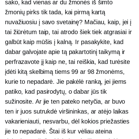
sako, kad vienas ar du žmonės iš šimto
žmonių pirks tik tada, kai pirmą kartą
nuvažiuosiu į savo svetainę? Mačiau, kaip, jei į
tai žiūrėtum taip, tai atrodo šiek tiek atgrasiai ir
galbūt kaip mūšis į kalną. Ir pasakykite, kad
dabar galvojate apie tą pakartotinį taikymą ir
perfrazavote jį kaip ne, tai reiškia, kad turėsite
įdėti kitą skelbimą tiems 99 ar 98 žmonėms,
kurie to nepadarė. Jie pakėlė ranką, jei jiems
patiko, kad pasirodytų, o dabar jūs tik
sužinosite. Ar jie ten pateko netyčia, ar buvo
ten ir juos sutrukdė viršininkas, ar atėjo laikas
vakarieniauti, nesvarbu, dėl kokios priežasties
jie to nepadarė. Štai iš kur vėliau ateina