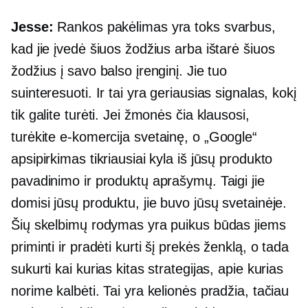
Jesse:
Rankos pakėlimas yra toks svarbus,
kad jie įvedė šiuos žodžius arba ištarė šiuos
žodžius į savo balso įrenginį. Jie tuo
suinteresuoti. Ir tai yra geriausias signalas, kokį
tik galite turėti. Jei žmonės čia klausosi,
turėkite
e-komercija
svetainę, o „Google“
apsipirkimas tikriausiai kyla iš jūsų produkto
pavadinimo ir produktų aprašymų. Taigi jie
domisi jūsų produktu, jie buvo jūsų svetainėje.
Šių skelbimų rodymas yra puikus būdas jiems
priminti ir pradėti kurti šį prekės ženklą, o tada
sukurti kai kurias kitas strategijas, apie kurias
norime kalbėti. Tai yra kelionės pradžia, tačiau