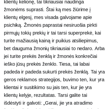
klientų kelionę, tai tikriausiai naudinga
žmonėms suprasti. Štai ką mes žiūrime į
klientų elgesį, mes visada galvojame apie
psichiką. Žmonės paprastai nesiruošia pirkti
pirmųjų tokių prekių ir tai tarsi superprekė, kai
turite mažiausią kainą ir puikius atsiliepimus,
bet dauguma žmonių tikriausiai to nedaro. Arba
jei turite prekės ženklą ir žmonės konkrečiai
ieško jūsų prekės ženklo. Tiesa, tai labai
padeda ir padeda sukurti prekės ženklą. Tai yra
geros reklamos strategijos, buvimo ten, kur yra
klientai ir susitikimo su jais ten, kur jie yra
klientų kelyje, rezultatas. Tarsi galite tai
išdėstyti ir galvoti: „Gerai, jie yra atradimo