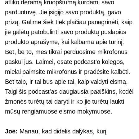
atliko deramą kruopštumą kurdami savo
parduotuvę. Jie įsigijo savo produktą, gavo
prizą. Galime šiek tiek plačiau panagrinėti, kaip
jie galėtų patobulinti savo produktų puslapius
produkto aprašyme, kai kalbama apie turinį.
Bet, be to, mes tikrai perduosime mikrofonus
paskui jus. Laimei, esate podcast'o kolegos,
mielai paimsite mikrofonus ir pradėsite kalbėti.
Bet taip, ir tai bus apie tai, kaip valdyti eismą.
Taigi šis podcast'as daugiausia paaiškins, kodėl
žmonės turėtų tai daryti ir ko jie turėtų laukti
mūsų rengiamuose eismo mokymuose.
Joe:
Manau, kad didelis dalykas, kurį