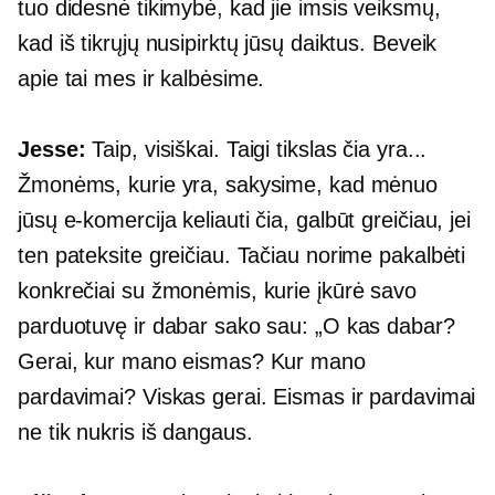
tuo didesnė tikimybė, kad jie imsis veiksmų,
kad iš tikrųjų nusipirktų jūsų daiktus. Beveik
apie tai mes ir kalbėsime.
Jesse:
Taip, visiškai. Taigi tikslas čia yra...
Žmonėms, kurie yra, sakysime, kad mėnuo
jūsų
e-komercija
keliauti čia, galbūt greičiau, jei
ten pateksite greičiau. Tačiau norime pakalbėti
konkrečiai su žmonėmis, kurie įkūrė savo
parduotuvę ir dabar sako sau: „O kas dabar?
Gerai, kur mano eismas? Kur mano
pardavimai? Viskas gerai. Eismas ir pardavimai
ne tik nukris iš dangaus.