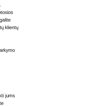
.
ptosios
galite
tų klientų
tvarkymo
kti jums
te