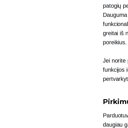
patogių p
Dauguma p
funkcional
greitai iš
poreikius.
Jei norite
funkcijos 
pertvarky
Pirkim
Parduotuv
daugiau ga