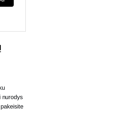
ų
iku
ai nurodys
 pakeisite
.