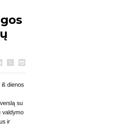
ngos
sų
 iš dienos
 verslą su
ių valdymo
us ir