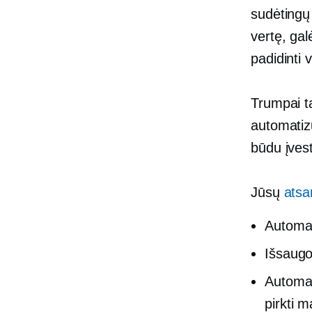
sudėtingų 
vertę, gal
padidinti 
Trumpai t
automatizu
būdu įvest
Jūsų
atsa
Automat
Išsaugok
Automat
pirkti m