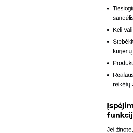
Tiesiog
sandėlis 
Keli val
Stebėki
kurjeri
Produkt
Realaus
reikėtų 
Įspėji
funkci
Jei žinote