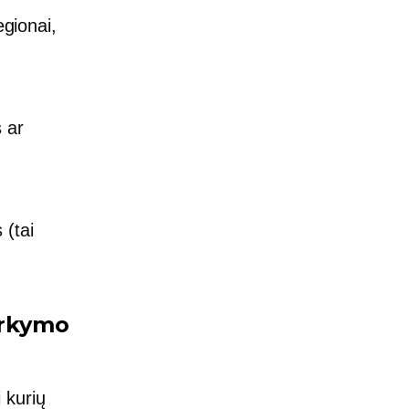
egionai,
 ar
 (tai
arkymo
i kurių