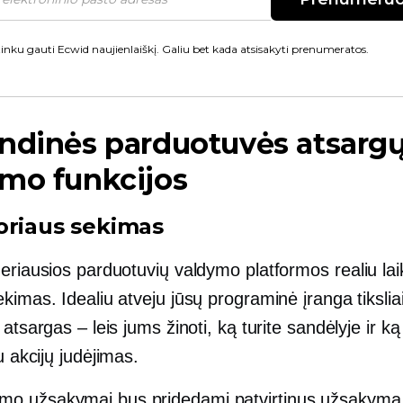
inku gauti Ecwid naujienlaiškį. Galiu bet kada atsisakyti prenumeratos.
ndinės parduotuvės atsarg
mo funkcijos
oriaus sekimas
geriausios parduotuvių valdymo platformos
realiu la
kimas. Idealiu atveju jūsų programinė įranga tiksli
 atsargas – leis jums žinoti, ką turite sandėlyje ir ką
u
akcijų judėjimas.
mo užsakymai bus pridedami patvirtinus užsakymą