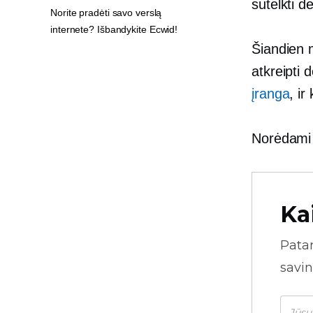
sutelkti d
Norite pradėti savo verslą
internete? Išbandykite Ecwid!
Šiandien 
atkreipti 
įranga
, ir
Norėdami g
Ka
Pata
savin