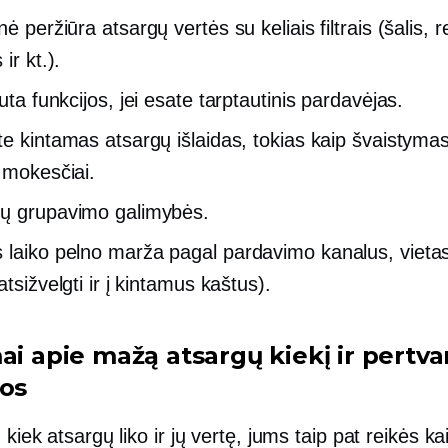
inė peržiūra
atsargų vertės su keliais filtrais (šalis, r
ir kt.).
iuta
funkcijos, jei esate tarptautinis pardavėjas.
te kintamas atsargų išlaidas, tokias kaip švaistymas
ų mokesčiai.
ų grupavimo galimybės.
 laiko
pelno marža pagal pardavimo kanalus, vietas
atsižvelgti ir į kintamus kaštus).
mai apie mažą atsargų kiekį ir pertv
jos
, kiek atsargų liko ir jų vertę, jums taip pat reikės ka