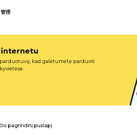
管理
 internetu
ę parduotuvę, kad galėtumėte parduoti
ekyvietėse.
aščio pagrindinį puslapį