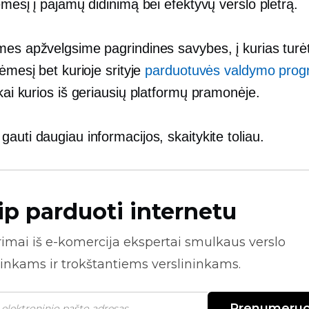
ėmesį į pajamų didinimą bei efektyvų verslo plėtrą.
mes apžvelgsime pagrindines savybes, į kurias tur
dėmesį bet kurioje srityje
parduotuvės valdymo prog
 kai kurios iš geriausių platformų pramonėje.
auti daugiau informacijos, skaitykite toliau.
ip parduoti internetu
rimai iš
e-komercija
ekspertai smulkaus verslo
inkams ir trokštantiems verslininkams.
Prenumeruo