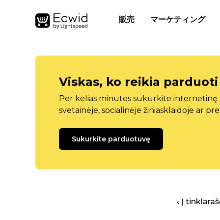
販売
マーケティング
Viskas, ko reikia parduoti
Per kelias minutes sukurkite internetin
svetainėje, socialinėje žiniasklaidoje ar pr
Sukurkite parduotuvę
‹ Į tinklar