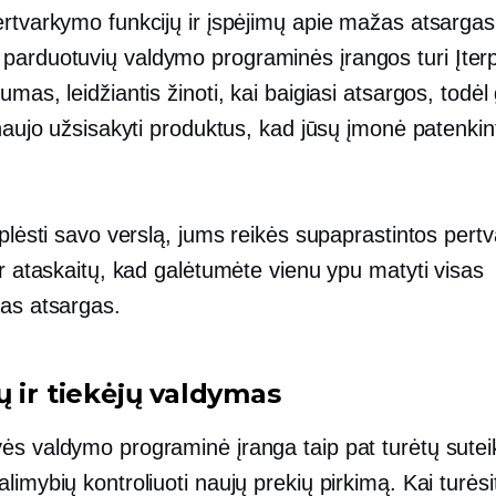
ertvarkymo funkcijų ir įspėjimų apie mažas atsargas
arduotuvių valdymo programinės įrangos turi
Įter
umas, leidžiantis žinoti, kai baigiasi atsargos, todėl 
 naujo užsisakyti produktus, kad jūsų įmonė patenkin
 plėsti savo verslą, jums reikės supaprastintos per
ir ataskaitų, kad galėtumėte vienu ypu matyti visas
tas atsargas.
ų ir tiekėjų valdymas
ės valdymo programinė įranga taip pat turėtų sutei
limybių kontroliuoti naujų prekių pirkimą. Kai turėsi