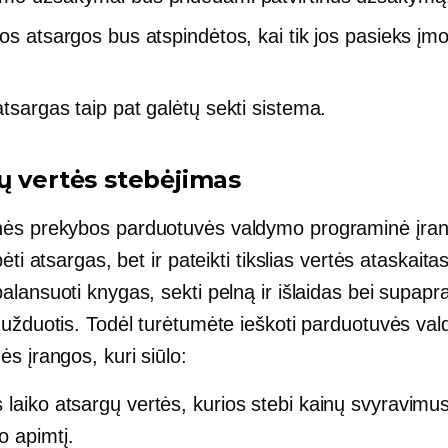
ios atsargos bus atspindėtos, kai tik jos pasieks įm
atsargas taip pat galėtų sekti sistema.
ų vertės stebėjimas
s prekybos parduotuvės valdymo programinė įran
ėti atsargas, bet ir pateikti tikslias vertės ataskaitas
lansuoti knygas, sekti pelną ir išlaidas bei supapra
 užduotis. Todėl turėtumėte ieškoti parduotuvės va
s įrangos, kuri siūlo:
 laiko
atsargų vertės, kurios stebi kainų svyravimus
o apimtį.