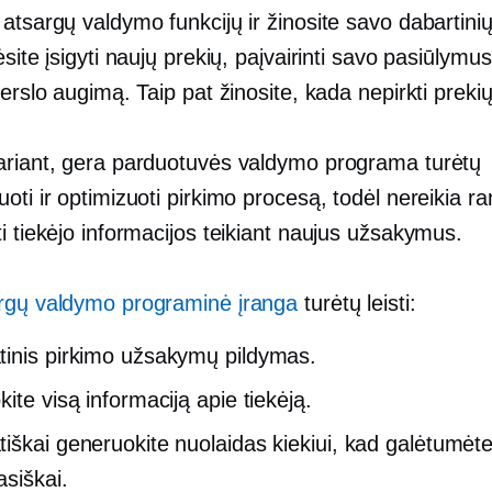
atsargų valdymo funkcijų ir žinosite savo dabartini
ėsite įsigyti naujų prekių, paįvairinti savo pasiūlymus 
verslo augimą. Taip pat žinosite, kada nepirkti prekių
ariant, gera parduotuvės valdymo programa turėtų
oti ir optimizuoti pirkimo procesą, todėl nereikia ra
i tiekėjo informacijos teikiant naujus užsakymus.
rgų valdymo programinė įranga
turėtų leisti:
inis pirkimo užsakymų pildymas.
ite visą informaciją apie tiekėją.
iškai generuokite nuolaidas kiekiui, kad galėtumėte
asiškai.