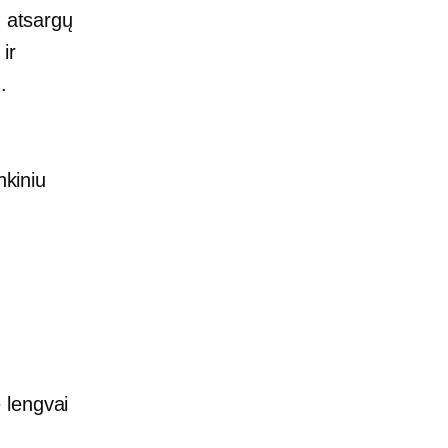
ų atsargų
ir
.
nkiniu
 lengvai