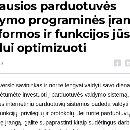
iausios parduotuvės
dymo programinės įra
formos ir funkcijos jū
lui optimizuoti
ta
verslo savininkas ir norite lengvai valdyti savo
diena
urėtumėte investuoti į parduotuvės valdymo sistemą.
ės internetinių parduotuvių sistemos padeda valdyti
nkcijų, privilegijų ir protokolų. Jei turite parduotuv
 įrangą, galite supaprastinti kitaip sudėtingus darb