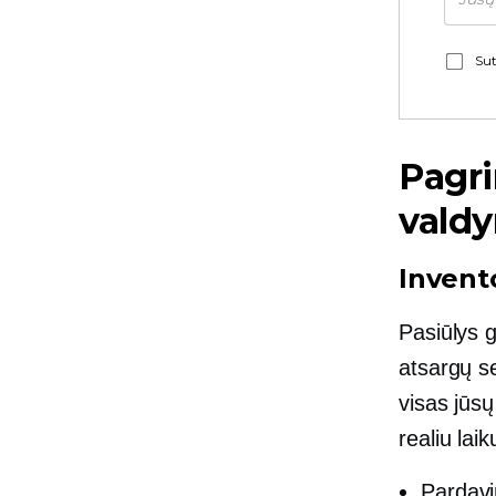
Sut
Pagri
valdy
Invent
Pasiūlys 
atsargų se
visas jūsų
realiu laik
Pardavi