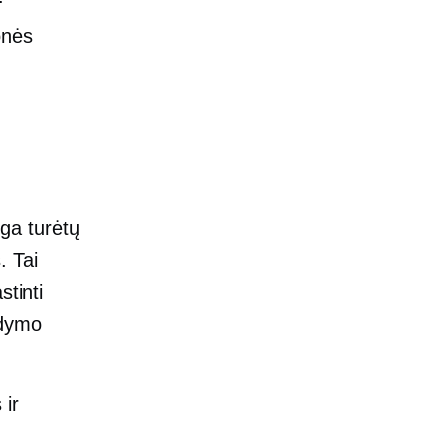
onės
ga turėtų
. Tai
stinti
ldymo
 ir