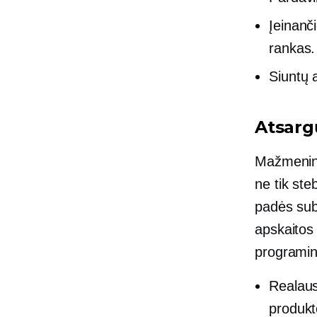
Įeinanč
rankas.
Siuntų 
Atsarg
Mažmeninė
ne tik steb
padės suba
apskaitos
programinė
Realaus
produkt