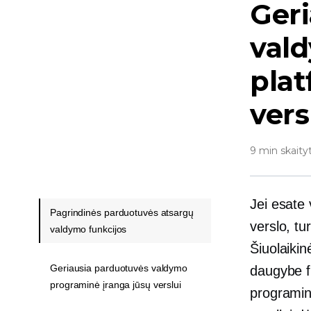
Ger
val
plat
vers
9 min skaity
Jei esate 
Pagrindinės parduotuvės atsargų
verslo, t
valdymo funkcijos
Šiuolaikin
Geriausia parduotuvės valdymo
daugybe fu
programinė įranga jūsų verslui
programinę