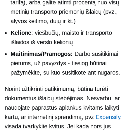
tarifą), arba galite atimti procentą nuo visų
metinių transporto priemonių išlaidų (pvz.,
alyvos keitimo, dujų ir kt.)
Kelionė
: viešbučių, maisto ir transporto
išlaidos iš verslo kelionių
Maitinimas/Pramogos:
Darbo susitikimai
pietums, už
pavyzdys - tiesiog
būtinai
pažymėkite, su kuo susitikote ant nugaros.
Norint užtikrinti patikimumą, būtina turėti
dokumentus
išlaidų stebėjimas.
Nesvarbu, ar
naudojate paprastus aplankus kvitams laikyti
kartu, ar internetinį sprendimą, pvz
Expensify
,
visada tvarkykite kvitus. Jei kada nors jus