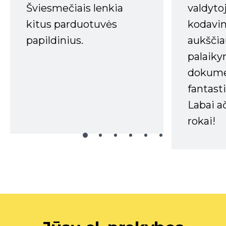
Šviesmečiais lenkia
valdyto
kitus parduotuvės
kodavim
papildinius.
aukščia
palaiky
dokume
fantasti
Labai a
rokai!