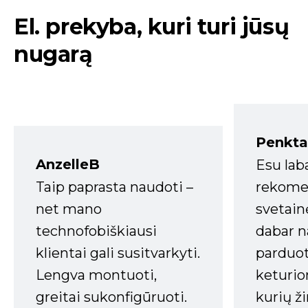
El. prekyba, kuri turi jūsų
nugarą
Penkta
AnzelleB
Esu lab
Taip paprasta naudoti –
rekomen
net mano
svetain
technofobiškiausi
dabar n
klientai gali susitvarkyti.
parduot
Lengva montuoti,
keturio
greitai sukonfigūruoti.
kurių ži