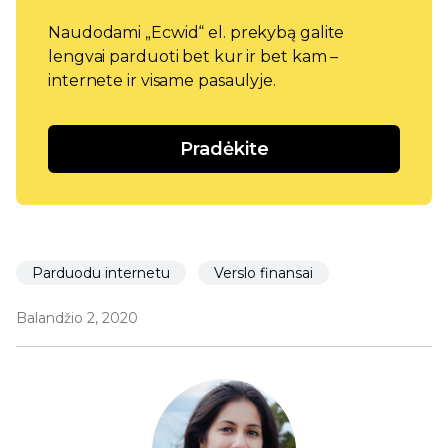
Naudodami „Ecwid“ el. prekybą galite
lengvai parduoti bet kur ir bet kam –
internete ir visame pasaulyje.
Pradėkite
Parduodu internetu
Verslo finansai
Balandžio 2, 2020