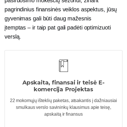
pasiruošimo mokesčių sezonui, žinant
pagrindinius finansinės veiklos aspektus, jūsų
gyvenimas gali būti daug mažesnis
įtemptas – ir
taip pat gali padėti optimizuoti
verslą.
Apskaita, finansai ir teisė
E-
komercija
Projektas
22 mokomųjų išteklių paketas, atsakantis į dažniausiai
smulkaus verslo savininkų klausimus apie teisę,
apskaitą ir finansus