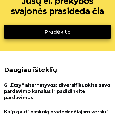
Jūsų el. prekybos
svajonės prasideda čia
Pradėkite
Daugiau išteklių
6 „Etsy“ alternatyvos: diversifikuokite savo
pardavimo kanalus ir padidinkite
pardavimus
Kaip gauti paskolą pradedančiajam verslui