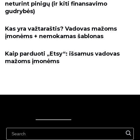
neturint pinigų (ir kiti finansavimo
gudrybės)
Kas yra važtaraštis? Vadovas mažoms
įmonėms + nemokamas šablonas
Kaip parduoti „Etsy“: išsamus vadovas
mažoms įmonėms
Ecwid
Ecwid
Ecwidi ajaveeb
Abikeskus