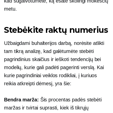
kad sugalvotumėte, ką esate skolingi mokesčių
metu.
Stebėkite raktų numerius
Užbaigdami buhalterijos darbą, norėsite atlikti
tam tikrą analizę, kad galėtumėte stebėti
pagrindinius skaičius ir ieškoti tendencijų bei
modelių, kurie gali padėti pagerinti verslą. Kai
kurie pagrindiniai veiklos rodikliai, į kuriuos
reikia atkreipti dėmesį, yra šie:
Bendra marža:
Šis procentas padės stebėti
maržas ir tvirtai suprasti, kiek iš tikrųjų