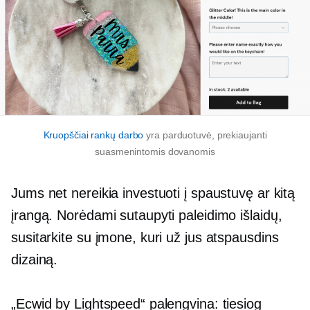
Kruopščiai rankų darbo
yra parduotuvė, prekiaujanti
suasmenintomis dovanomis
Jums net nereikia investuoti į spaustuvę ar kitą
įrangą. Norėdami sutaupyti paleidimo išlaidų,
susitarkite su įmone, kuri už jus atspausdins
dizainą.
„Ecwid by Lightspeed“ palengvina: tiesiog