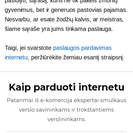
pasiūlyti, sąrašą, kuris ne tik pakeis žmonių
gyvenimus, bet ir generuos pastovias pajamas.
Nesvarbu, ar esate žodžių kalvis, ar meistras,
šiame sąraše yra jums tinkama paslauga.
Taigi, jei svarstote
paslaugos pardavimas
internetu
, peržiūrėkite žemiau esantį straipsnį.
Kaip parduoti internetu
Patarimai iš
e-komercija
ekspertai smulkaus
verslo savininkams ir trokštantiems
verslininkams.