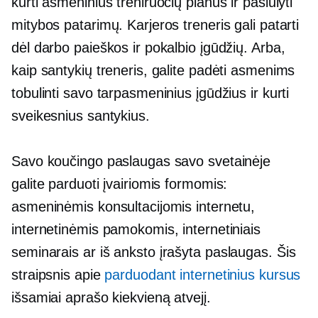
kurti asmeninius treniruočių planus ir pasiūlyti
mitybos patarimų. Karjeros treneris gali patarti
dėl darbo paieškos ir pokalbio įgūdžių. Arba,
kaip santykių treneris, galite padėti asmenims
tobulinti savo tarpasmeninius įgūdžius ir kurti
sveikesnius santykius.
Savo koučingo paslaugas savo svetainėje
galite parduoti įvairiomis formomis:
asmeninėmis konsultacijomis internetu,
internetinėmis pamokomis, internetiniais
seminarais ar
iš anksto įrašyta
paslaugas. Šis
straipsnis apie
parduodant internetinius kursus
išsamiai aprašo kiekvieną atvejį.