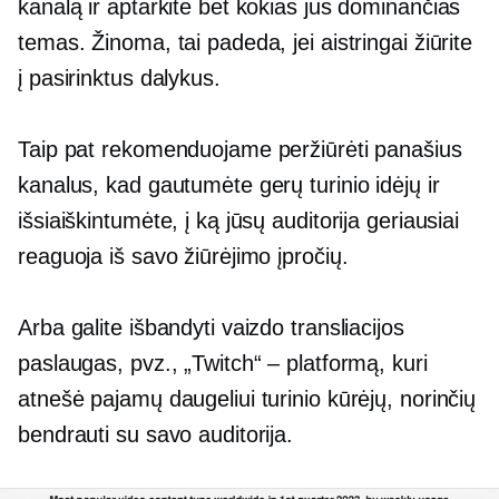
kanalą ir aptarkite bet kokias jus dominančias
temas. Žinoma, tai padeda, jei aistringai žiūrite
į pasirinktus dalykus.
Taip pat rekomenduojame peržiūrėti panašius
kanalus, kad gautumėte gerų turinio idėjų ir
išsiaiškintumėte, į ką jūsų auditorija geriausiai
reaguoja iš savo žiūrėjimo įpročių.
Arba galite išbandyti vaizdo transliacijos
paslaugas, pvz., „Twitch“ – platformą, kuri
atnešė pajamų daugeliui turinio kūrėjų, norinčių
bendrauti su savo auditorija.