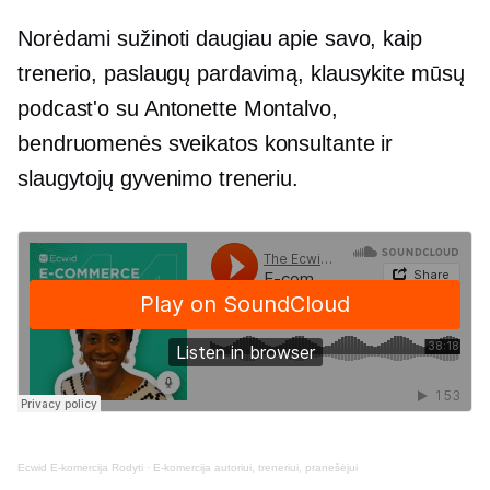
Norėdami sužinoti daugiau apie savo, kaip
trenerio, paslaugų pardavimą, klausykite mūsų
podcast'o su Antonette Montalvo,
bendruomenės sveikatos konsultante ir
slaugytojų gyvenimo treneriu.
Ecwid
E-komercija
Rodyti
·
E-komercija
autoriui, treneriui, pranešėjui