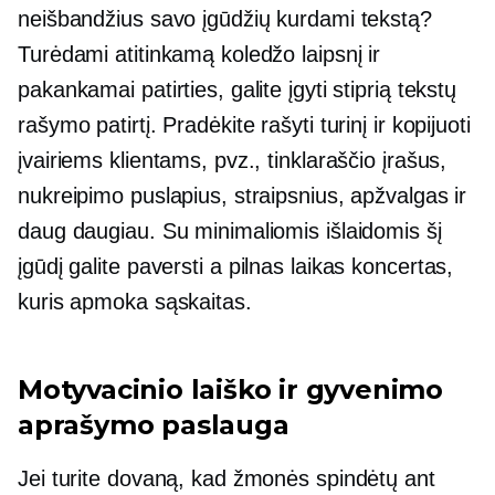
neišbandžius savo įgūdžių kurdami tekstą?
Turėdami atitinkamą koledžo laipsnį ir
pakankamai patirties, galite įgyti stiprią tekstų
rašymo patirtį. Pradėkite rašyti turinį ir kopijuoti
įvairiems klientams, pvz., tinklaraščio įrašus,
nukreipimo puslapius, straipsnius, apžvalgas ir
daug daugiau. Su minimaliomis išlaidomis šį
įgūdį galite paversti a
pilnas laikas
koncertas,
kuris apmoka sąskaitas.
Motyvacinio laiško ir gyvenimo
aprašymo paslauga
Jei turite dovaną, kad žmonės spindėtų ant