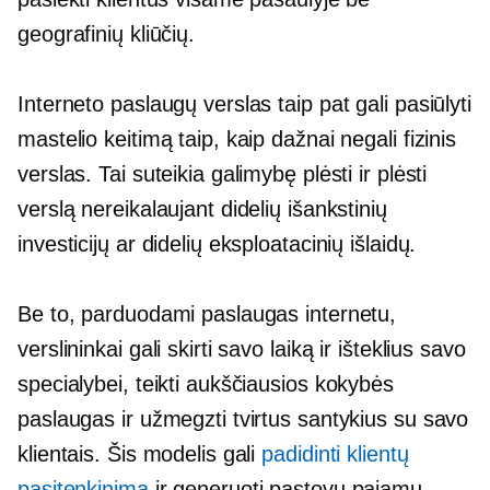
geografinių kliūčių.
Interneto paslaugų verslas taip pat gali pasiūlyti
mastelio keitimą taip, kaip dažnai negali fizinis
verslas. Tai suteikia galimybę plėsti ir plėsti
verslą nereikalaujant didelių išankstinių
investicijų ar didelių eksploatacinių išlaidų.
Be to, parduodami paslaugas internetu,
verslininkai gali skirti savo laiką ir išteklius savo
specialybei, teikti aukščiausios kokybės
paslaugas ir užmegzti tvirtus santykius su savo
klientais. Šis modelis gali
padidinti klientų
pasitenkinimą
ir generuoti pastovų pajamų