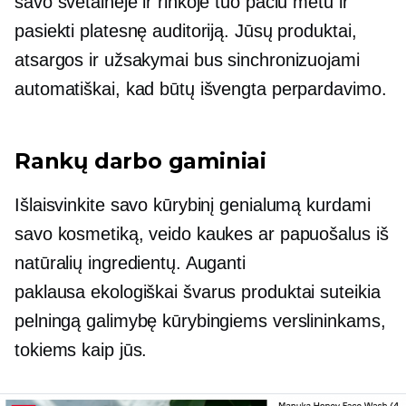
savo svetainėje ir rinkoje tuo pačiu metu ir
pasiekti platesnę auditoriją. Jūsų produktai,
atsargos ir užsakymai bus sinchronizuojami
automatiškai, kad būtų išvengta perpardavimo.
Rankų darbo gaminiai
Išlaisvinkite savo kūrybinį genialumą kurdami
savo kosmetiką, veido kaukes ar papuošalus iš
natūralių ingredientų. Auganti
paklausa
ekologiškai švarus
produktai suteikia
pelningą galimybę kūrybingiems verslininkams,
tokiems kaip jūs.