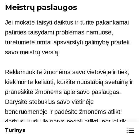
Meistrų paslaugos
Jei mokate taisyti daiktus ir turite pakankamai
patirties taisydami problemas namuose,
turėtumėte rimtai apsvarstyti galimybę pradėti
savo meistrų verslą.
Reklamuokite žmonėms savo vietovėje ir tiek,
kiek norite keliauti, kurkite nuostabią svetainę ir
praneškite žmonėms apie savo paslaugas.
Darysite stebuklus savo vietinėje
bendruomenėje ir padėsite žmonėms atlikti
darbus, kurių jie patys negali atlikti, net jei tik
Turinys
dažote ir dekoruojate kambarį jų namuose.