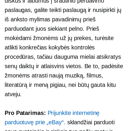
diskus ir albumus į srautinio perdavimo
paslaugas, galite teikti paslaugą ir nusipirkti jų
iš anksto mylimas
pavadinimų prieš
parduodant juos siekiant pelno. Prieš
mokėdami žmonėms už jų prekes, turėsite
atlikti konkrečias kokybės kontrolės
procedūras, tačiau dauguma mielai atsikratys
senų daiktų ir atlaisvins vietos. Be to, padėsite
žmonėms atrasti naują muziką, filmus,
literatūrą ir meną pigiau, nei būtų gauta kitu
atveju.
Pro Patarimas:
Prijunkite internetinę
parduotuvę prie „eBay“.
sklandžiai parduoti