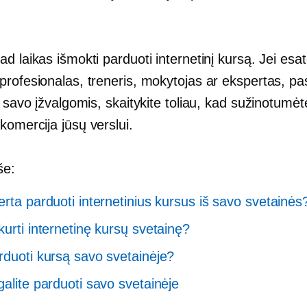
d laikas išmokti parduoti internetinį kursą. Jei esa
profesionalas, treneris, mokytojas ar ekspertas, pa
i savo įžvalgomis, skaitykite toliau, kad sužinotumėt
-komercija
jūsų verslui.
še:
erta parduoti internetinius kursus iš savo svetainės
kurti internetinę kursų svetainę?
rduoti kursą savo svetainėje?
galite parduoti savo svetainėje