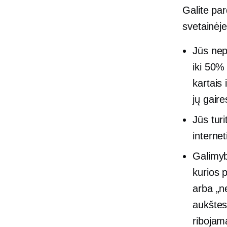
Galite pa
svetainėje
Jūs nep
iki 50%
kartais
jų gaire
Jūs turi
internet
Galimyb
kurios 
arba „ne
aukštesn
ribojam