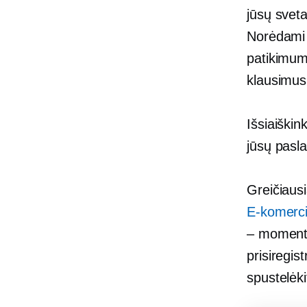
jūsų sveta
Norėdami t
patikimumą
klausimus
Išsiaiškin
jūsų pasl
Greičiaus
E-komerci
– momentin
prisiregis
spustelėki