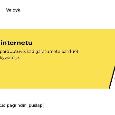
Valdyk
 internetu
ę parduotuvę, kad galėtumėte parduoti
ekyvietėse.
aščio pagrindinį puslapį