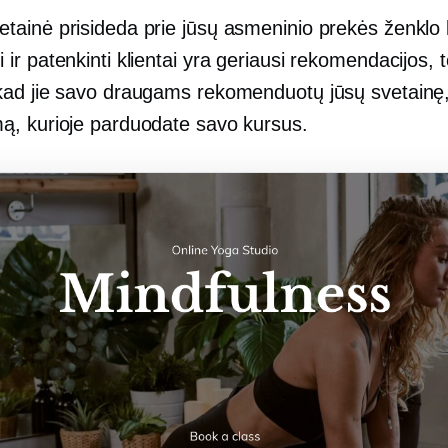
etainė prisideda prie jūsų asmeninio prekės ženklo
 ir patenkinti klientai yra geriausi rekomendacijos, 
 kad jie savo draugams rekomenduotų jūsų svetainę
mą, kurioje parduodate savo kursus.