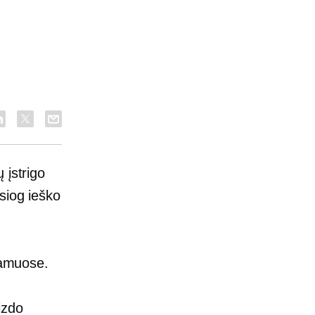
 įstrigo
siog ieško
namuose.
aizdo