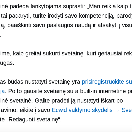
inė padeda lankytojams suprasti: „Man reikia kaip ti
ai padaryti, turite įrodyti savo kompetenciją, parod
, paaiškinti savo paslaugos naudą ir atsakyti į vis
.
kime, kaip greitai sukurti svetainę, kuri geriausiai r
augas.
ias būdas nustatyti svetainę yra
prisiregistruokite s
ja
. Po to gausite svetainę su a
built-in
internetinė 
ė svetainė. Galite pradėti ją nustatyti iškart po
travimo: eikite į savo
Ecwid valdymo skydelis → Sve
te „Redaguoti svetainę“.