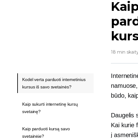
Kaip
pard
kur
18 min skait
Internetin
Kodėl verta parduoti internetinius
namuose, b
kursus iš savo svetainės?
būdo, kaip
Kaip sukurti internetinę kursų
svetainę?
Daugelis s
Kai kurie f
Kaip parduoti kursą savo
į
asmeniš
svetainėje?