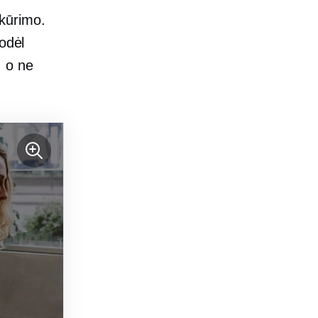
 kūrimo.
todėl
, o ne