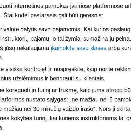
rduoti internetines pamokas įvairiose platformose a
. Štai kodėl pastarasis gali būti geresnis:
rivalote dalytis savo pajamomis. Kai kurios paslau
 instruktorių pajamų, o tai žymiai sumažina jų pelną.
 iš jūsų reikalaujama
įkainokite savo klases
arba kurs
s.
te visišką kontrolę! Ir nuspręskite, kaip norite rekl
inius užsiėmimus ir bendrauti su klientais.
ė koreguoti jo turinį ar trukmę, kaip jums atrodo bū
platformos nustato sąlygas: „ne mažiau nei 5 pamo
 mažiau nei 30 minučių vaizdo įrašo“. Nors ji skirta 
ės kokybės turinį, kai kuriems instruktoriams tai ga
a.