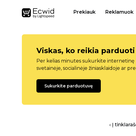
Prekiauk
Reklamuok
Viskas, ko reikia parduoti
Per kelias minutes sukurkite internetin
svetainėje, socialinėje žiniasklaidoje ar pr
Sukurkite parduotuvę
‹ Į tinklar