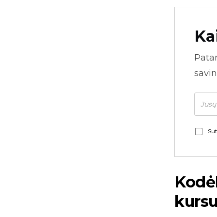
Ka
Pata
savin
Sut
Kodėl
kursu