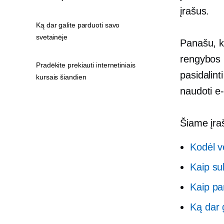
įrašus.
Ką dar galite parduoti savo
svetainėje
Panašu, ka
rengybos 
Pradėkite prekiauti internetiniais
pasidalint
kursais šiandien
naudoti
e
Šiame įra
Kodėl v
Kaip su
Kaip pa
Ką dar 