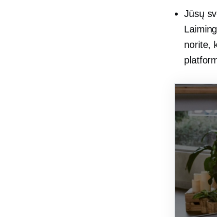
Jūsų sv
Laimingi
norite,
platfor