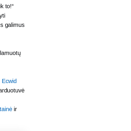
k to!“
yti
us galimus
eklamuotų
u Ecwid
parduotuvė
tainė
ir