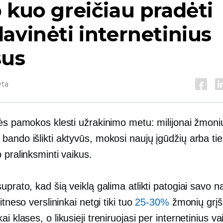
 kuo greičiau pradėti
avinėti internetinius
sus
yta
ės pamokos klesti užrakinimo metu: milijonai žmonių
ando išlikti aktyvūs, mokosi naujų įgūdžių arba tie
 pralinksminti vaikus.
uprato, kad šią veiklą galima atlikti patogiai savo 
itneso verslininkai netgi tiki tuo
25-30%
žmonių grįš
kai
klases, o likusieji treniruojasi per internetinius v