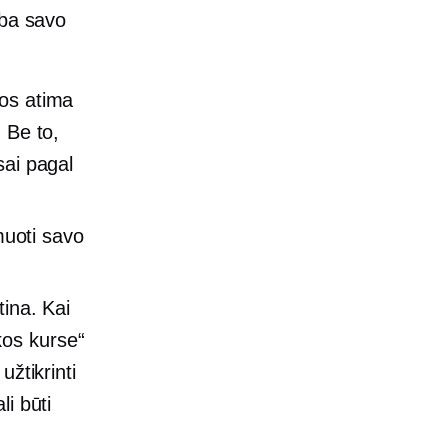
rba savo
gos atima
 Be to,
ai pagal
amuoti savo
tina. Kai
kos kurse“
užtikrinti
li būti