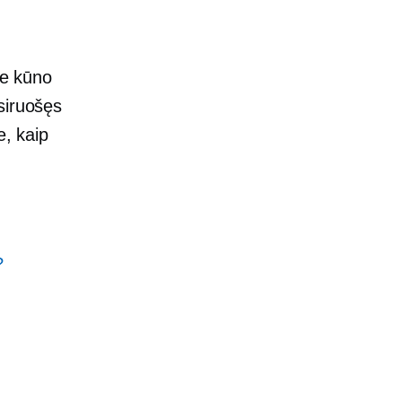
te kūno
siruošęs
e, kaip
?