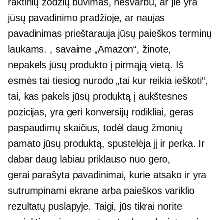
raktinių žodžių buvimas, nesvarbu, ar jie yra
jūsų pavadinimo pradžioje, ar naujas
pavadinimas prieštarauja jūsų paieškos terminų
laukams. , savaime „Amazon“, žinote,
nepakels jūsų produkto į pirmąją vietą. Iš
esmės tai tiesiog nurodo „tai kur reikia ieškoti“,
tai, kas pakels jūsų produktą į aukštesnes
pozicijas, yra geri konversijų rodikliai, geras
paspaudimų skaičius, todėl daug žmonių
pamato jūsų produktą, spustelėja jį ir perka. Ir
dabar daug labiau priklauso nuo gero,
gerai parašyta
pavadinimai, kurie atsako ir yra
sutrumpinami ekrane arba paieškos variklio
rezultatų puslapyje. Taigi, jūs tikrai norite