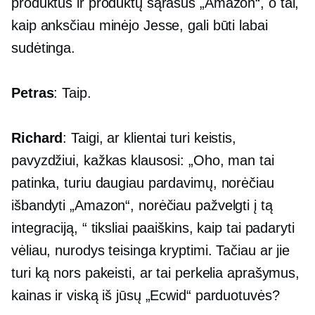
produktus ir produktų sąrašus „Amazon“, o tai,
kaip anksčiau minėjo Jesse, gali būti labai
sudėtinga.
Petras
: Taip.
Richard
: Taigi, ar klientai turi keistis,
pavyzdžiui, kažkas klausosi: „Oho, man tai
patinka, turiu daugiau pardavimų, norėčiau
išbandyti „Amazon“, norėčiau pažvelgti į tą
integraciją, “ tiksliai paaiškins, kaip tai padaryti
vėliau, nurodys teisinga kryptimi. Tačiau ar jie
turi ką nors pakeisti, ar tai perkelia aprašymus,
kainas ir viską iš jūsų „Ecwid“ parduotuvės?