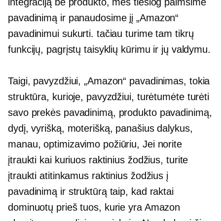
integraciją be produkto, mes tiesiog paimsime
pavadinimą ir panaudosime jį „Amazon“
pavadinimui sukurti. tačiau turime tam tikrų
funkcijų, pagrįstų taisyklių kūrimu ir jų valdymu.
Taigi, pavyzdžiui, „Amazon“ pavadinimas, tokia
struktūra, kurioje, pavyzdžiui, turėtumėte turėti
savo prekės pavadinimą, produkto pavadinimą,
dydį, vyrišką, moterišką, panašius dalykus,
manau, optimizavimo požiūriu, Jei norite
įtraukti kai kuriuos raktinius žodžius, turite
įtraukti atitinkamus raktinius žodžius į
pavadinimą ir struktūrą taip, kad raktai
dominuotų prieš tuos, kurie yra Amazon