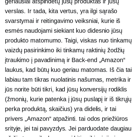
geriausiai atspindėtų jūsų produktas ir jūsų
verslas. Ir tada, kita vertus, yra ilgi sąrašo
svarstymai ir reitingavimo veiksniai, kurie iš
esmės naudojami siekiant kuo didesnio jūsų
produkto matomumo. Taigi, viskas nuo tinkamų
vaizdų pasirinkimo iki tinkamų raktinių žodžių
įtraukimo į pavadinimą ir
Back-end
„Amazon“
laukus, kad būtų kuo geriau matomas. Iš čia tai
labiau tam tikras nuolatinis našumas, metrika ir
jūs norite būti tikri, kad jūsų konversijų rodiklis
(žmonių, kurie patenka į jūsų puslapį ir iš tikrųjų
perka produktą, skaičius) yra didelis, ir tai
privers „Amazon“ atpažinti. tai odos priežiūros
srityje, jei tai pavyzdys. Jei parduodate daugiau