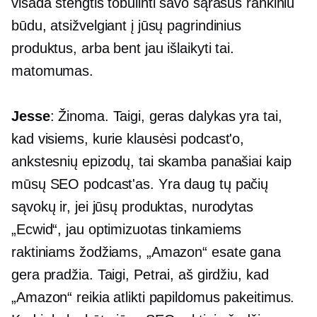
visada stengtis tobulinti savo sąrašus rankiniu
būdu, atsižvelgiant į jūsų pagrindinius
produktus, arba bent jau išlaikyti tai.
matomumas.
Jesse
: Žinoma. Taigi, geras dalykas yra tai,
kad visiems, kurie klausėsi podcast'o,
ankstesnių epizodų, tai skamba panašiai kaip
mūsų SEO podcast'as. Yra daug tų pačių
sąvokų ir, jei jūsų produktas, nurodytas
„Ecwid“, jau optimizuotas tinkamiems
raktiniams žodžiams, „Amazon“ esate gana
gera pradžia. Taigi, Petrai, aš girdžiu, kad
„Amazon“ reikia atlikti papildomus pakeitimus.