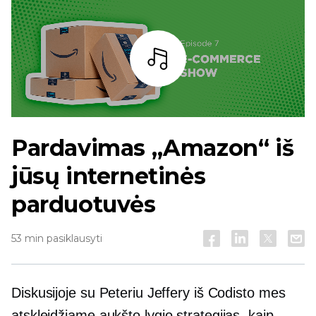
Baras
Pardavimas „Amazon“ iš
jūsų internetinės
parduotuvės
53 min pasiklausyti
Diskusijoje su Peteriu Jeffery iš Codisto mes
atskleidžiame
aukšto lygio
strategijas, kaip