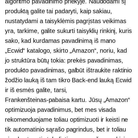
algoritmo pavadinimo priekyje. Naudodami šį
produktą galite tai padaryti, kaip sakiau,
nustatydami a
taisyklėmis pagrįstas
veikimas
yra, tarkime, galite sukurti taisyklių rinkinį, kuris
sako, kad kurdamas pavadinimą iš mano
„Ecwid“ katalogo, skirto „Amazon“, noriu, kad
jo struktūra būtų tokia: prekės pavadinimas,
produkto pavadinimas, galbūt ištraukite raktinio
žodžio lauką iš tam tikro
Back-end
lauką Ecwid
ir iš esmės galite, tarsi,
Frankenšteinas-pabaisa
kartu. Jūsų „Amazon“
optimizuoja pavadinimus, bet mes visada
rekomenduojame toliau optimizuoti ir keisti ne
tik automatinio sąrašo pagrindus, bet ir toliau