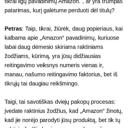
tikrai ilgų pavadinimų Amazon. , ar yra trumpas
patarimas, kurį galėtume perduoti dėl titulų?
Petras
: Taip, tikrai, žiūrėk, daug popieriaus, kai
kalbama apie „Amazon“ pavadinimų, kuriuose
labai daug dėmesio skiriama raktiniams
žodžiams, kūrimą, yra jūsų didžiausias
reitingavimo veiksnys numeris vienas ir,
manau, našumo reitingavimo faktorius, bet iš
tikrųjų tai daugiau reikšmingo.
Taigi, tai savotiškas
dviejų pakopų
procesas:
įvedate raktinius žodžius, kad „Amazon“ žinotų,
kad jie norėjo parodyti jūsų produktą, bet tik tų