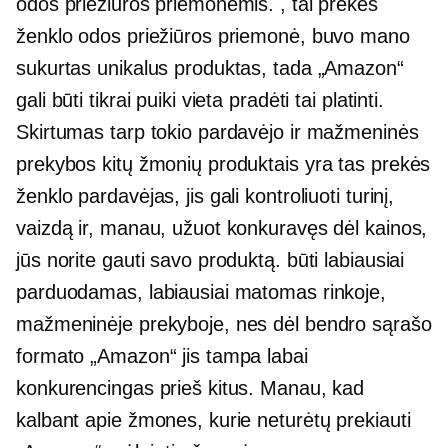
odos priežiūros priemonėmis. , tai prekės
ženklo odos priežiūros priemonė, buvo mano
sukurtas unikalus produktas, tada „Amazon“
gali būti tikrai puiki vieta pradėti tai platinti.
Skirtumas tarp tokio pardavėjo ir mažmeninės
prekybos kitų žmonių produktais yra tas prekės
ženklo pardavėjas, jis gali kontroliuoti turinį,
vaizdą ir, manau, užuot konkuravęs dėl kainos,
jūs norite gauti savo produktą. būti labiausiai
parduodamas, labiausiai matomas rinkoje,
mažmeninėje prekyboje, nes dėl bendro sąrašo
formato „Amazon“ jis tampa labai
konkurencingas prieš kitus. Manau, kad
kalbant apie žmones, kurie neturėtų prekiauti