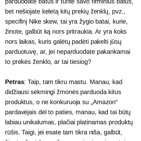
parduodate batus ir turite savo firminius batus,
bet nešiojate keletą kitų prekių ženklų, pvz.,
specifinį Nike skew, tai yra žygio batai, kurie,
žinote, galbūt ką nors pritraukia. Ar yra koks
nors laikas, kuris galėtų padėti pakelti jūsų
parduotuvę, ar, jei neparduodate pakankamai
to prekės ženklo, ar tai tiesiog?
Petras
: Taip, tam tikru mastu. Manau, kad
didžiausi sėkmingi žmonės parduoda kitus
produktus, o ne konkuruoja su „Amazon“
pardavėjais dėl to paties, manau, kad tai būtų
labiau unikalumas, plačiai platinamas produktų
rūšis. Taigi, jei esate tam tikra niša, galbūt,