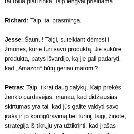
tai tokia plati rinka, taip lengvai prieinama.
Richard
: Taip, tai prasminga.
Jesse
: Šaunu! Taigi, sutelkiant dėmesį į
žmones, kurie turi savo produktą. Jie sukūrė
produktą, patys išvardijo, ką jie gali padaryti,
kad „Amazon“ būtų geriau matomi?
Petras
: Taip, tikrai daug dalykų. Kaip prekės
ženklo pardavėjas, manau, kad didžiausias
skirtumas yra tai, kad jūs galite valdyti savo
įrašą ir jo konfigūravimą bei turinį, taigi, žinote,
strategija iš tikrųjų yra užtikrinti, kad įrašas