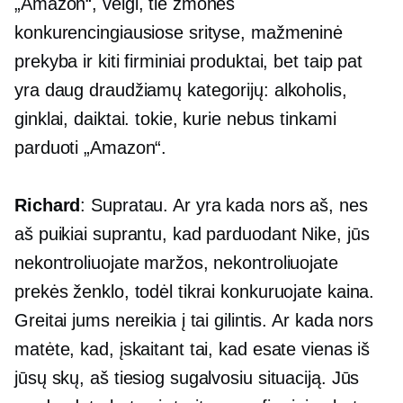
„Amazon“, vėlgi, tie žmonės
konkurencingiausiose srityse, mažmeninė
prekyba ir kiti firminiai produktai, bet taip pat
yra daug draudžiamų kategorijų: alkoholis,
ginklai, daiktai. tokie, kurie nebus tinkami
parduoti „Amazon“.
Richard
: Supratau. Ar yra kada nors aš, nes
aš puikiai suprantu, kad parduodant Nike, jūs
nekontroliuojate maržos, nekontroliuojate
prekės ženklo, todėl tikrai konkuruojate kaina.
Greitai jums nereikia į tai gilintis. Ar kada nors
matėte, kad, įskaitant tai, kad esate vienas iš
jūsų skų, aš tiesiog sugalvosiu situaciją. Jūs