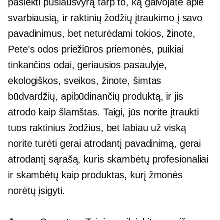
pasiekti pusiausvyrą tarp to, ką galvojate apie
svarbiausią, ir raktinių žodžių įtraukimo į savo
pavadinimus, bet neturėdami tokios, žinote,
Pete's odos priežiūros priemonės, puikiai
tinkančios odai, geriausios pasaulyje,
ekologiškos, sveikos, žinote, šimtas
būdvardžių, apibūdinančių produktą, ir jis
atrodo kaip šlamštas. Taigi, jūs norite įtraukti
tuos raktinius žodžius, bet labiau už viską
norite turėti gerai atrodantį pavadinimą, gerai
atrodantį sąrašą, kuris skambėtų profesionaliai
ir skambėtų kaip produktas, kurį žmonės
norėtų įsigyti.