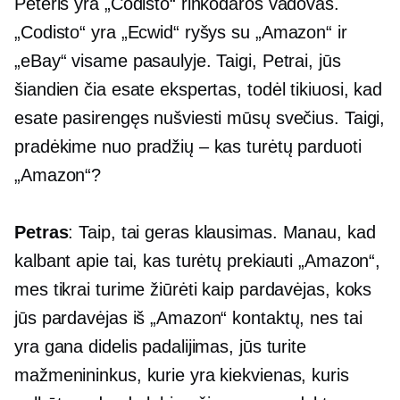
Peteris yra „Codisto“ rinkodaros vadovas.
„Codisto“ yra „Ecwid“ ryšys su „Amazon“ ir
„eBay“ visame pasaulyje. Taigi, Petrai, jūs
šiandien čia esate ekspertas, todėl tikiuosi, kad
esate pasirengęs nušviesti mūsų svečius. Taigi,
pradėkime nuo pradžių – kas turėtų parduoti
„Amazon“?
Petras
: Taip, tai geras klausimas. Manau, kad
kalbant apie tai, kas turėtų prekiauti „Amazon“,
mes tikrai turime žiūrėti kaip pardavėjas, koks
jūs pardavėjas iš „Amazon“ kontaktų, nes tai
yra gana didelis padalijimas, jūs turite
mažmenininkus, kurie yra kiekvienas, kuris