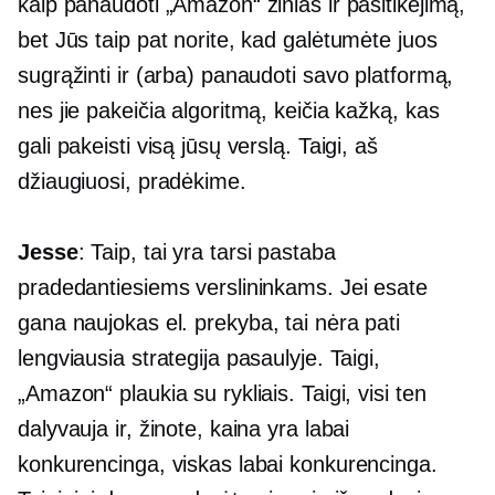
kaip panaudoti „Amazon“ žinias ir pasitikėjimą,
bet Jūs taip pat norite, kad galėtumėte juos
sugrąžinti ir (arba) panaudoti savo platformą,
nes jie pakeičia algoritmą, keičia kažką, kas
gali pakeisti visą jūsų verslą. Taigi, aš
džiaugiuosi, pradėkime.
Jesse
: Taip, tai yra tarsi pastaba
pradedantiesiems verslininkams. Jei esate
gana naujokas
el. prekyba,
tai nėra pati
lengviausia strategija pasaulyje. Taigi,
„Amazon“ plaukia su rykliais. Taigi, visi ten
dalyvauja ir, žinote, kaina yra labai
konkurencinga, viskas labai konkurencinga.