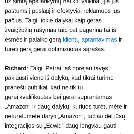
už šimtą apsilankymų nei kiti vaikinai, jie jus
pastums į puslapį ir efektyviai reklamuos jus
pačius. Taigi, tokie dalykai kaip geras
žvaigždžių rašymas taip pat pagerina tai iš
esmės ir palaiko gerą
klientų aptarnavimas
ir
turėti gerą
gerai optimizuotas
sąrašas.
Richard
: Taigi, Petrai, aš norėjau tavęs
paklausti vieno iš dalykų, kad tikrai turime
pranešti publikai, kad ne tik tu
gerai kvalifikuotas
bei
gerai suprantamas
„Amazon“ ir daug dalykų, kuriuos turėtumėte ir
neturėtumėte daryti „Amazon“, tačiau dėl jūsų
integracijos su „Ecwid“ daug lengviau gauti