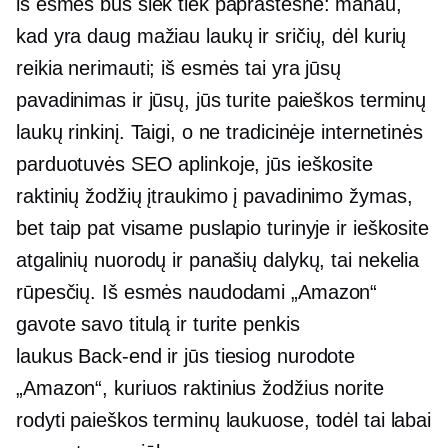
iš esmės bus šiek tiek paprastesnė: manau,
kad yra daug mažiau laukų ir sričių, dėl kurių
reikia nerimauti; iš esmės tai yra jūsų
pavadinimas ir jūsų, jūs turite paieškos terminų
laukų rinkinį. Taigi, o ne tradicinėje internetinės
parduotuvės SEO aplinkoje, jūs ieškosite
raktinių žodžių įtraukimo į pavadinimo žymas,
bet taip pat visame puslapio turinyje ir ieškosite
atgalinių nuorodų ir panašių dalykų, tai nekelia
rūpesčių. Iš esmės naudodami „Amazon“
gavote savo titulą ir turite penkis
laukus
Back-end
ir jūs tiesiog nurodote
„Amazon“, kuriuos raktinius žodžius norite
rodyti paieškos terminų laukuose, todėl tai labai