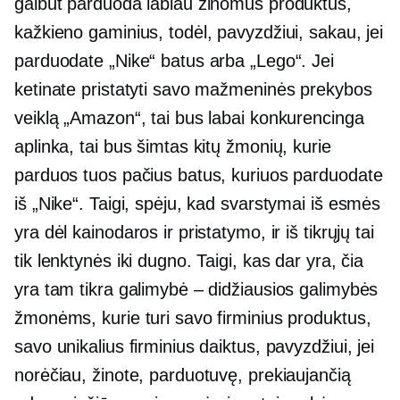
galbūt parduoda labiau žinomus produktus,
kažkieno gaminius, todėl, pavyzdžiui, sakau, jei
parduodate „Nike“ batus arba „Lego“. Jei
ketinate pristatyti savo mažmeninės prekybos
veiklą „Amazon“, tai bus labai konkurencinga
aplinka, tai bus šimtas kitų žmonių, kurie
parduos tuos pačius batus, kuriuos parduodate
iš „Nike“. Taigi, spėju, kad svarstymai iš esmės
yra dėl kainodaros ir pristatymo, ir iš tikrųjų tai
tik lenktynės iki dugno. Taigi, kas dar yra, čia
yra tam tikra galimybė – didžiausios galimybės
žmonėms, kurie turi savo firminius produktus,
savo unikalius firminius daiktus, pavyzdžiui, jei
norėčiau, žinote, parduotuvę, prekiaujančią