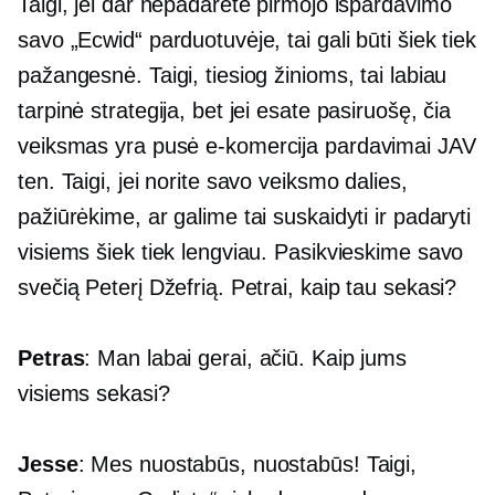
Taigi, jei dar nepadarėte pirmojo išpardavimo
savo „Ecwid“ parduotuvėje, tai gali būti šiek tiek
pažangesnė. Taigi, tiesiog žinioms, tai labiau
tarpinė strategija, bet jei esate pasiruošę, čia
veiksmas yra pusė
e-komercija
pardavimai JAV
ten. Taigi, jei norite savo veiksmo dalies,
pažiūrėkime, ar galime tai suskaidyti ir padaryti
visiems šiek tiek lengviau. Pasikvieskime savo
svečią Peterį Džefrią. Petrai, kaip tau sekasi?
Petras
: Man labai gerai, ačiū. Kaip jums
visiems sekasi?
Jesse
: Mes nuostabūs, nuostabūs! Taigi,