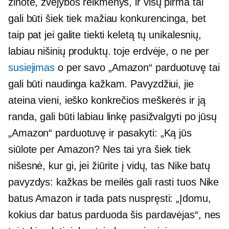
žinote, žvejybos reikmenys, ir visų pirma tai
gali būti šiek tiek mažiau konkurencinga, bet
taip pat jei galite tiekti keletą tų unikalesnių,
labiau nišinių produktų. toje erdvėje, o ne per
susiejimas
o per savo „Amazon“ parduotuvę tai
gali būti naudinga kažkam. Pavyzdžiui, jie
ateina vieni, ieško konkrečios meškerės ir ją
randa, gali būti labiau linkę pasižvalgyti po jūsų
„Amazon“ parduotuvę ir pasakyti: „Ką jūs
siūlote per Amazon? Nes tai yra šiek tiek
nišesnė, kur gi, jei žiūrite į vidų, tas Nike batų
pavyzdys: kažkas be meilės gali rasti tuos Nike
batus Amazon ir tada pats nuspręsti: „Įdomu,
kokius dar batus parduoda šis pardavėjas“, nes