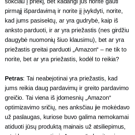
šokčiau į priekį, bet kadangi jūs norite gauti
pirmąjį išpardavimą ir norite jį įvykdyti, norite,
kad jums pasisektų, ar yra gudrybė, kaip iš
anksto parduoti, ir ar yra priežastis (nes girdžiu
daugybė nuomonių šiuo klausimu), bet ar yra
priežastis greitai parduoti „Amazon“ – ne tik to
norite, bet ar yra priežastis, kodėl to reikia?
Petras
: Tai neabejotinai yra priežastis, kad
jums reikia daug pardavimų ir greito pardavimo
greičio. Tai viena iš įdomesnių „Amazon“
optimizavimo sričių, nes anksčiau jie mokėdavo
už paslaugas, kuriose buvo galima nemokamai
atiduoti jūsų produktą mainais už atsiliepimus,