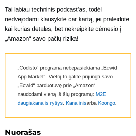
Tai labiau techninis podcast'as, todėl
nedvejodami klausykite dar kartą, jei praleidote
kai kurias detales, bet nekreipkite dėmesio į
„Amazon“ savo pačių rizika!
„Codisto“ programa nebepasiekiama „Ecwid
App Market“. Vietoj to galite prijungti savo
„Ecwid“ parduotuvę prie „Amazon“
naudodami vieną iš šių programų:
M2E
daugiakanalis ryšys
,
Kanalinis
arba
Koongo
.
Nuorašas