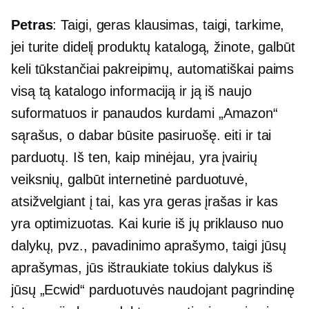
Petras
: Taigi, geras klausimas, taigi, tarkime,
jei turite didelį produktų katalogą, žinote, galbūt
keli tūkstančiai pakreipimų, automatiškai paims
visą tą katalogo informaciją ir ją iš naujo
suformatuos ir panaudos kurdami „Amazon“
sąrašus, o dabar būsite pasiruošę. eiti ir tai
parduotų. Iš ten, kaip minėjau, yra įvairių
veiksnių, galbūt internetinė parduotuvė,
atsižvelgiant į tai, kas yra geras įrašas ir kas
yra optimizuotas. Kai kurie iš jų priklauso nuo
dalykų, pvz., pavadinimo aprašymo, taigi jūsų
aprašymas, jūs ištraukiate tokius dalykus iš
jūsų „Ecwid“ parduotuvės naudojant pagrindinę