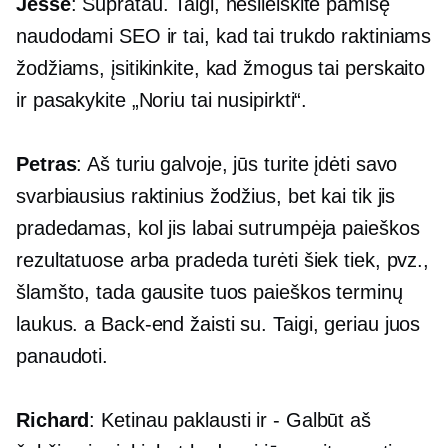
Jesse
: Supratau. Taigi, nesileiskite pamišę
naudodami SEO ir tai, kad tai trukdo raktiniams
žodžiams, įsitikinkite, kad žmogus tai perskaito
ir pasakykite „Noriu tai nusipirkti“.
Petras
: Aš turiu galvoje, jūs turite įdėti savo
svarbiausius raktinius žodžius, bet kai tik jis
pradedamas, kol jis labai sutrumpėja paieškos
rezultatuose arba pradeda turėti šiek tiek, pvz.,
šlamšto, tada gausite tuos paieškos terminų
laukus. a
Back-end
žaisti su. Taigi, geriau juos
panaudoti.
Richard
: Ketinau paklausti ir
-
Galbūt aš