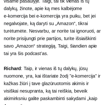
visame pasaulyje. Taigi, tai tik vienas iš tų
dalykų, žinote, apie ką mes kalbėjome
e-komercija
bei
e-komercija
yra puiku, bet jei
negalvojate, ką daryti su „Amazon“, tikrai
turėtumėte. Nesvarbu, ar norite tai ignoruoti, ar
norite prisijungti prie partijos, turite išsiaiškinti
savo „Amazon“ strategiją. Taigi, šiandien apie
tai yra šis podcast'as.
Richard
: Taip, ir vienas iš tų dalykų, jūsų
nuomone, yra, kai ištariate žodį
"e-komercija"
ir
kažkas žiūri į tave glazūruotomis akimis ir
visiškai nesupranta, ką tai reiškia, beveik
akimirksniu galite paskambinti sakydami „kaip