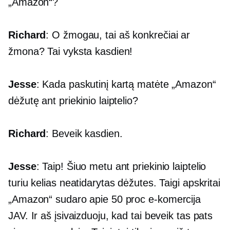
„Amazon“?
Richard
: O žmogau, tai aš konkrečiai ar
žmona? Tai vyksta kasdien!
Jesse
: Kada paskutinį kartą matėte „Amazon“
dėžutę ant priekinio laiptelio?
Richard
: Beveik kasdien.
Jesse
: Taip! Šiuo metu ant priekinio laiptelio
turiu kelias neatidarytas dėžutes. Taigi apskritai
„Amazon“ sudaro apie 50 proc
e-komercija
JAV. Ir aš įsivaizduoju, kad tai beveik tas pats