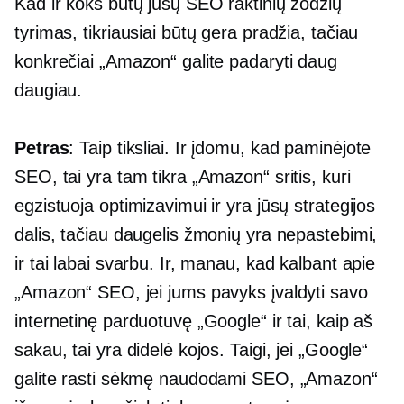
Kad ir koks būtų jūsų SEO raktinių žodžių
tyrimas, tikriausiai būtų gera pradžia, tačiau
konkrečiai „Amazon“ galite padaryti daug
daugiau.
Petras
: Taip tiksliai. Ir įdomu, kad paminėjote
SEO, tai yra tam tikra „Amazon“ sritis, kuri
egzistuoja optimizavimui ir yra jūsų strategijos
dalis, tačiau daugelis žmonių yra nepastebimi,
ir tai labai svarbu. Ir, manau, kad kalbant apie
„Amazon“ SEO, jei jums pavyks įvaldyti savo
internetinę parduotuvę „Google“ ir tai, kaip aš
sakau, tai yra didelė kojos. Taigi, jei „Google“
galite rasti sėkmę naudodami SEO, „Amazon“