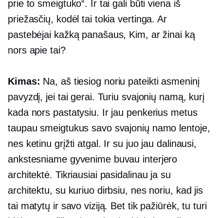
prie to smeigtuko“. Ir tai gali būti viena iš
priežasčių, kodėl tai tokia vertinga. Ar
pastebėjai kažką panašaus, Kim, ar žinai ką
nors apie tai?
Kimas:
Na, aš tiesiog noriu pateikti asmeninį
pavyzdį, jei tai gerai. Turiu svajonių namą, kurį
kada nors pastatysiu. Ir jau penkerius metus
taupau smeigtukus savo svajonių namo lentoje,
nes ketinu grįžti atgal. Ir su juo jau dalinausi,
ankstesniame gyvenime buvau interjero
architektė. Tikriausiai pasidalinau ja su
architektu, su kuriuo dirbsiu, nes noriu, kad jis
tai matytų ir savo viziją. Bet tik pažiūrėk, tu turi