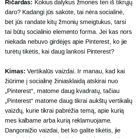
Ričardas:
Kokius dalykus žmonės ten iš tikrųjų
daro? Kadangi jūs sakote, tai nėra socialinė,
bet jūs randate kitų žmonių smeigtukus, tarsi
tai būtų socialinio elemento forma. Jei kas nors
niekada nebuvo girdėjęs apie Pinterest, ko jie
turėtų tikėtis, kai daug lankosi Pinterest?
Kimas:
Vertikalūs vaizdai. Ir manau, kad kai
žiūrime į socialinę žiniasklaidą atskirai nuo
„Pinterest“, matome daug kvadratų, tačiau
„Pinterest“ matome daug tikrai aukštų vertikalių
vaizdų, kurie tikrai pabrėžia temą, apie kurią
mes kalbame arba kurią reklamuojame.
Dangoraižio vaizdai, bet ko galite tikėtis, jie