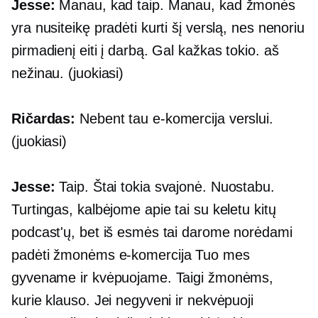
Jesse:
Manau, kad taip. Manau, kad žmonės
yra nusiteikę pradėti kurti šį verslą, nes nenoriu
pirmadienį eiti į darbą. Gal kažkas tokio. aš
nežinau. (juokiasi)
Ričardas:
Nebent tau
e-komercija
verslui.
(juokiasi)
Jesse:
Taip. Štai tokia svajonė. Nuostabu.
Turtingas, kalbėjome apie tai su keletu kitų
podcast'ų, bet iš esmės tai darome norėdami
padėti žmonėms
e-komercija
Tuo mes
gyvename ir kvėpuojame. Taigi žmonėms,
kurie klauso. Jei negyveni ir nekvėpuoji