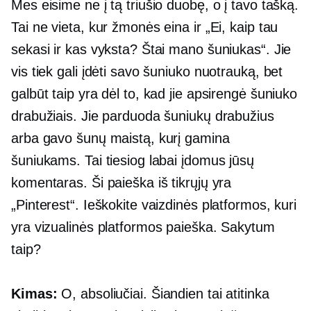
Mes eisime ne į tą triušio duobę, o į tavo tašką.
Tai ne vieta, kur žmonės eina ir „Ei, kaip tau
sekasi ir kas vyksta? Štai mano šuniukas“. Jie
vis tiek gali įdėti savo šuniuko nuotrauką, bet
galbūt taip yra dėl to, kad jie apsirengė šuniuko
drabužiais. Jie parduoda šuniukų drabužius
arba gavo šunų maistą, kurį gamina
šuniukams. Tai tiesiog labai įdomus jūsų
komentaras. Ši paieška iš tikrųjų yra
„Pinterest“. Ieškokite vaizdinės platformos, kuri
yra vizualinės platformos paieška. Sakytum
taip?
Kimas:
O, absoliučiai. Šiandien tai atitinka