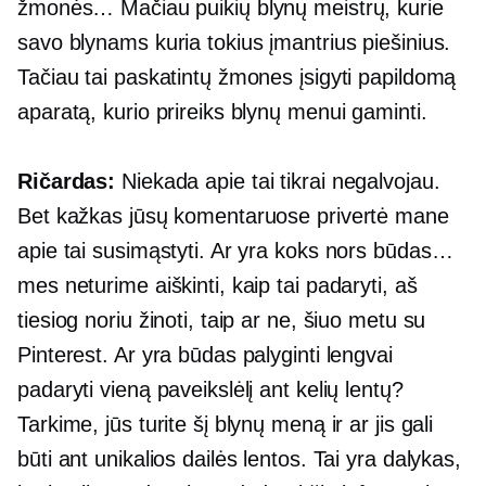
žmonės… Mačiau puikių blynų meistrų, kurie
savo blynams kuria tokius įmantrius piešinius.
Tačiau tai paskatintų žmones įsigyti papildomą
aparatą, kurio prireiks blynų menui gaminti.
Ričardas:
Niekada apie tai tikrai negalvojau.
Bet kažkas jūsų komentaruose privertė mane
apie tai susimąstyti. Ar yra koks nors būdas…
mes neturime aiškinti, kaip tai padaryti, aš
tiesiog noriu žinoti, taip ar ne, šiuo metu su
Pinterest. Ar yra būdas palyginti lengvai
padaryti vieną paveikslėlį ant kelių lentų?
Tarkime, jūs turite šį blynų meną ir ar jis gali
būti ant unikalios dailės lentos. Tai yra dalykas,