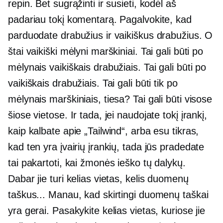
repin. Bet sugrąžinti ir susieti, kodėl aš
padariau tokį komentarą. Pagalvokite, kad
parduodate drabužius ir vaikiškus drabužius. O
štai vaikiški mėlyni marškiniai. Tai gali būti po
mėlynais vaikiškais drabužiais. Tai gali būti po
vaikiškais drabužiais. Tai gali būti tik po
mėlynais marškiniais, tiesa? Tai gali būti visose
šiose vietose. Ir tada, jei naudojate tokį įrankį,
kaip kalbate apie „Tailwind“, arba esu tikras,
kad ten yra įvairių įrankių, tada jūs pradedate
tai pakartoti, kai žmonės ieško tų dalykų.
Dabar jie turi kelias vietas, kelis duomenų
taškus... Manau, kad skirtingi duomenų taškai
yra gerai. Pasakykite kelias vietas, kuriose jie