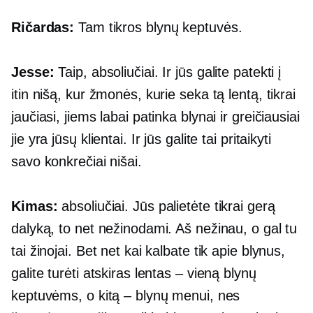
Ričardas:
Tam tikros blynų keptuvės.
Jesse:
Taip, absoliučiai. Ir jūs galite patekti į
itin nišą, kur žmonės, kurie seka tą lentą, tikrai
jaučiasi, jiems labai patinka blynai ir greičiausiai
jie yra jūsų klientai. Ir jūs galite tai pritaikyti
savo konkrečiai nišai.
Kimas:
absoliučiai. Jūs palietėte tikrai gerą
dalyką, to net nežinodami. Aš nežinau, o gal tu
tai žinojai. Bet net kai kalbate tik apie blynus,
galite turėti atskiras lentas – vieną blynų
keptuvėms, o kitą – blynų menui, nes