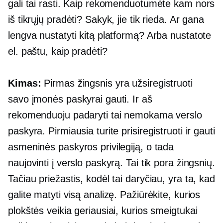
gali tai rasti. Kaip rekomenduotumėte kam nors
iš tikrųjų pradėti? Sakyk, jie tik rieda. Ar gana
lengva nustatyti kitą platformą? Arba nustatote
el. paštu, kaip pradėti?
Kimas:
Pirmas žingsnis yra užsiregistruoti
savo įmonės paskyrai gauti. Ir aš
rekomenduoju padaryti tai nemokama verslo
paskyra. Pirmiausia turite prisiregistruoti ir gauti
asmeninės paskyros privilegiją, o tada
naujovinti į verslo paskyrą. Tai tik pora žingsnių.
Tačiau priežastis, kodėl tai daryčiau, yra ta, kad
galite matyti visą analizę. Pažiūrėkite, kurios
plokštės veikia geriausiai, kurios smeigtukai