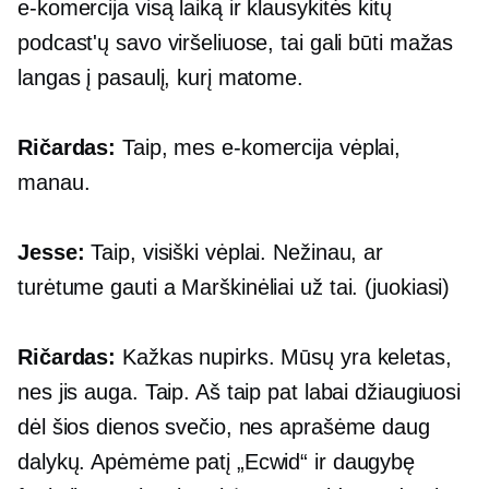
e-komercija
visą laiką ir klausykitės kitų
podcast'ų savo viršeliuose, tai gali būti mažas
langas į pasaulį, kurį matome.
Ričardas:
Taip, mes
e-komercija
vėplai,
manau.
Jesse:
Taip, visiški vėplai. Nežinau, ar
turėtume gauti a
Marškinėliai
už tai. (juokiasi)
Ričardas:
Kažkas nupirks. Mūsų yra keletas,
nes jis auga. Taip. Aš taip pat labai džiaugiuosi
dėl šios dienos svečio, nes aprašėme daug
dalykų. Apėmėme patį „Ecwid“ ir daugybę