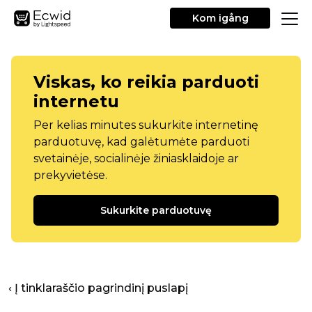
Kom igång
Viskas, ko reikia parduoti
internetu
Per kelias minutes sukurkite internetinę
parduotuvę, kad galėtumėte parduoti
svetainėje, socialinėje žiniasklaidoje ar
prekyvietėse.
Sukurkite parduotuvę
‹ Į tinklaraščio pagrindinį puslapį