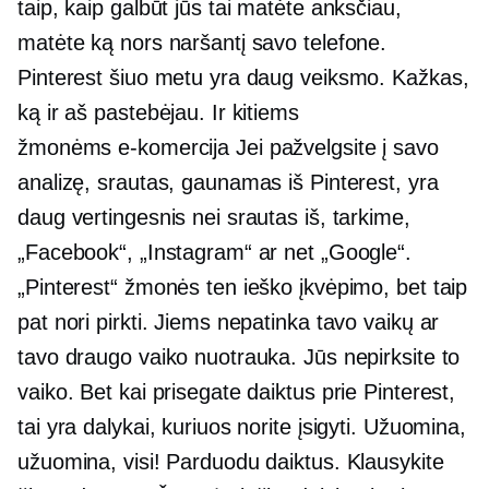
taip, kaip galbūt jūs tai matėte anksčiau,
matėte ką nors naršantį savo telefone.
Pinterest šiuo metu yra daug veiksmo. Kažkas,
ką ir aš pastebėjau. Ir kitiems
žmonėms
e-komercija
Jei pažvelgsite į savo
analizę, srautas, gaunamas iš Pinterest, yra
daug vertingesnis nei srautas iš, tarkime,
„Facebook“, „Instagram“ ar net „Google“.
„Pinterest“ žmonės ten ieško įkvėpimo, bet taip
pat nori pirkti. Jiems nepatinka tavo vaikų ar
tavo draugo vaiko nuotrauka. Jūs nepirksite to
vaiko. Bet kai prisegate daiktus prie Pinterest,
tai yra dalykai, kuriuos norite įsigyti. Užuomina,
užuomina, visi! Parduodu daiktus. Klausykite