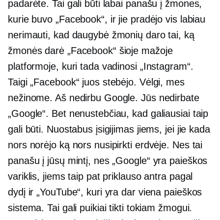
padarėte. Tai gali būti labai panašu į žmones,
kurie buvo „Facebook“, ir jie pradėjo vis labiau
nerimauti, kad daugybė žmonių daro tai, ką
žmonės darė „Facebook“ šioje mažoje
platformoje, kuri tada vadinosi „Instagram“.
Taigi „Facebook“ juos stebėjo. Vėlgi, mes
nežinome. Aš nedirbu Google. Jūs nedirbate
„Google“. Bet nenustebčiau, kad galiausiai taip
gali būti. Nuostabus įsigijimas jiems, jei jie kada
nors norėjo ką nors nusipirkti erdvėje. Nes tai
panašu į jūsų mintį, nes „Google“ yra paieškos
variklis, jiems taip pat priklauso antra pagal
dydį ir „YouTube“, kuri yra dar viena paieškos
sistema. Tai gali puikiai tikti tokiam žmogui.