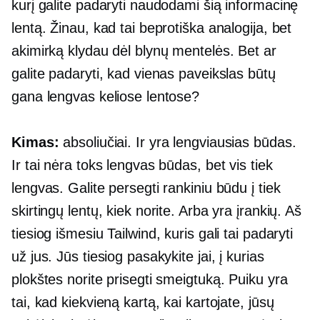
kurį galite padaryti naudodami šią informacinę
lentą. Žinau, kad tai beprotiška analogija, bet
akimirką klydau dėl blynų mentelės. Bet ar
galite padaryti, kad vienas paveikslas būtų
gana lengvas keliose lentose?
Kimas:
absoliučiai. Ir yra lengviausias būdas.
Ir tai nėra toks lengvas būdas, bet vis tiek
lengvas. Galite persegti rankiniu būdu į tiek
skirtingų lentų, kiek norite. Arba yra įrankių. Aš
tiesiog išmesiu Tailwind, kuris gali tai padaryti
už jus. Jūs tiesiog pasakykite jai, į kurias
plokštes norite prisegti smeigtuką. Puiku yra
tai, kad kiekvieną kartą, kai kartojate, jūsų