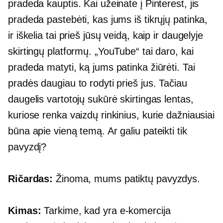
pradeda kauptis. Kai užeinate į Pinterest, jis
pradeda pastebėti, kas jums iš tikrųjų patinka,
ir iškelia tai prieš jūsų veidą, kaip ir daugelyje
skirtingų platformų. „YouTube“ tai daro, kai
pradeda matyti, ką jums patinka žiūrėti. Tai
pradės daugiau to rodyti prieš jus. Tačiau
daugelis vartotojų sukūrė skirtingas lentas,
kuriose renka vaizdų rinkinius, kurie dažniausiai
būna apie vieną temą. Ar galiu pateikti tik
pavyzdį?
Ričardas:
Žinoma, mums patiktų pavyzdys.
Kimas:
Tarkime, kad yra
e-komercija