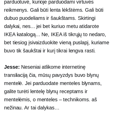
parduotuvė, kurioje parduodami virtuvės
reikmenys. Gali būti lenta lėkštėms. Gali būti
dubuo puodeliams ir šaukštams. Skirtingi
dalykai, nes... jei bet kuriuo metu atidarote
IKEA katalogą... Ne, IKEA iš tikrųjų to nedaro,
bet tiesiog įsivaizduokite vieną puslapį, kuriame
buvo tik šaukštai ir kurį tikrai lengva rasti.
Jesse:
Neseniai atlikome internetinę
transliaciją čia, mūsų pavyzdys buvo blynų
mentelė. Jei parduodate menteles blynams,
galite turėti lentelę blynų receptams ir
mentelėmis, o menteles – technikoms. aš
nežinau. Ar tai dalykas…