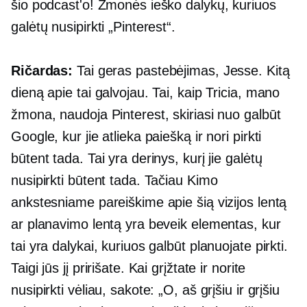
šio podcast'o! Žmonės ieško dalykų, kuriuos
galėtų nusipirkti „Pinterest“.
Ričardas:
Tai geras pastebėjimas, Jesse. Kitą
dieną apie tai galvojau. Tai, kaip Tricia, mano
žmona, naudoja Pinterest, skiriasi nuo galbūt
Google, kur jie atlieka paiešką ir nori pirkti
būtent tada. Tai yra derinys, kurį jie galėtų
nusipirkti būtent tada. Tačiau Kimo
ankstesniame pareiškime apie šią vizijos lentą
ar planavimo lentą yra beveik elementas, kur
tai yra dalykai, kuriuos galbūt planuojate pirkti.
Taigi jūs jį pririšate. Kai grįžtate ir norite
nusipirkti vėliau, sakote: „O, aš grįšiu ir grįšiu