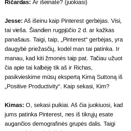
Ričardas:
Ar išeinate? (juokiasi)
Jesse:
Aš išeinu kaip Pinterest gerbėjas. Visi,
tai vieša. Šiandien rugpjūčio 2 d. ar kažkas
panašaus. Taigi, taip, „Pinterest“ gerbėjas, yra
daugybė priežasčių, kodėl man tai patinka. Ir
manau, kad kiti žmonės taip pat. Tačiau užuot
čia apie tai kalbėję tik aš ir Richas,
pasikvieskime mūsų ekspertą Kimą Suttoną iš
„Positive Productivity“. Kaip sekasi, Kim?
Kimas:
O, sekasi puikiai. Aš čia juokiuosi, kad
jums patinka Pinterest, nes iš tikrųjų esate
augančios demografinės grupės dalis. Taigi