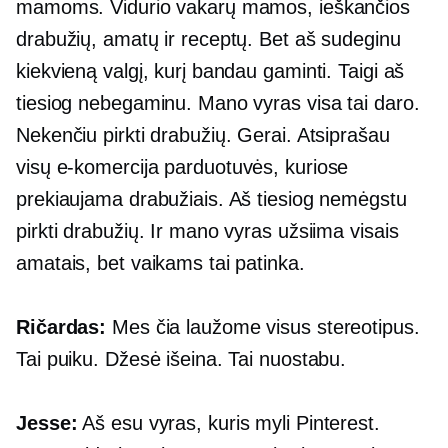
mamoms. Vidurio vakarų mamos, ieškančios
drabužių, amatų ir receptų. Bet aš sudeginu
kiekvieną valgį, kurį bandau gaminti. Taigi aš
tiesiog nebegaminu. Mano vyras visa tai daro.
Nekenčiu pirkti drabužių. Gerai. Atsiprašau
visų
e-komercija
parduotuvės, kuriose
prekiaujama drabužiais. Aš tiesiog nemėgstu
pirkti drabužių. Ir mano vyras užsiima visais
amatais, bet vaikams tai patinka.
Ričardas:
Mes čia laužome visus stereotipus.
Tai puiku. Džesė išeina. Tai nuostabu.
Jesse:
Aš esu vyras, kuris myli Pinterest.