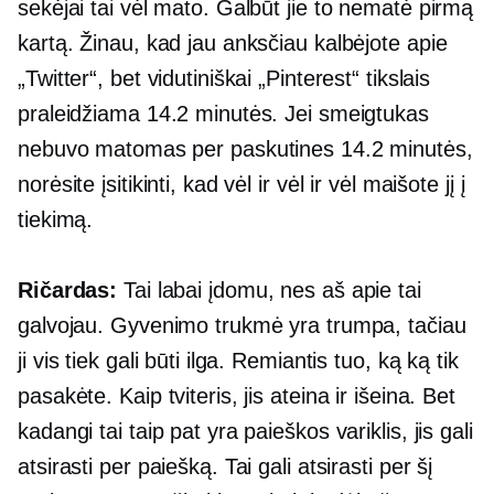
sekėjai tai vėl mato. Galbūt jie to nematė pirmą
kartą. Žinau, kad jau anksčiau kalbėjote apie
„Twitter“, bet vidutiniškai „Pinterest“ tikslais
praleidžiama 14.2 minutės. Jei smeigtukas
nebuvo matomas per paskutines 14.2 minutės,
norėsite įsitikinti, kad vėl ir vėl ir vėl maišote jį į
tiekimą.
Ričardas:
Tai labai įdomu, nes aš apie tai
galvojau. Gyvenimo trukmė yra trumpa, tačiau
ji vis tiek gali būti ilga. Remiantis tuo, ką ką tik
pasakėte. Kaip tviteris, jis ateina ir išeina. Bet
kadangi tai taip pat yra paieškos variklis, jis gali
atsirasti per paiešką. Tai gali atsirasti per šį