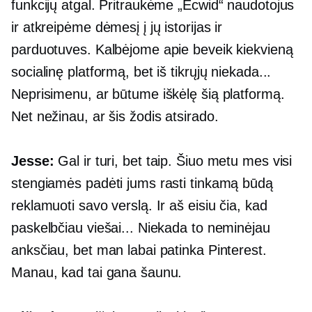
funkcijų atgal. Pritraukėme „Ecwid“ naudotojus
ir atkreipėme dėmesį į jų istorijas ir
parduotuves. Kalbėjome apie beveik kiekvieną
socialinę platformą, bet iš tikrųjų niekada...
Neprisimenu, ar būtume iškėlę šią platformą.
Net nežinau, ar šis žodis atsirado.
Jesse:
Gal ir turi, bet taip. Šiuo metu mes visi
stengiamės padėti jums rasti tinkamą būdą
reklamuoti savo verslą. Ir aš eisiu čia, kad
paskelbčiau viešai... Niekada to neminėjau
anksčiau, bet man labai patinka Pinterest.
Manau, kad tai gana šaunu.