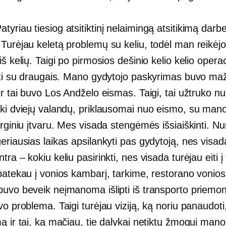
atyriau tiesiog atsitiktinį nelaimingą atsitikimą darbe
Turėjau keletą problemų su keliu, todėl man reikėjo
iš kelių. Taigi po pirmosios dešinio kelio kelio operac
ikti su draugais. Mano gydytojo paskyrimas buvo m
ir tai buvo Los Andželo eismas. Taigi, tai užtruko n
iki dviejų valandų, priklausomai nuo eismo, su mano
urginiu įtvaru. Mes visada stengėmės išsiaiškinti. N
eriausias laikas apsilankyti pas gydytoją, nes visa
tra – kokiu keliu pasirinkti, nes visada turėjau eiti į 
 patekau į vonios kambarį, tarkime, restorano vonio
buvo beveik neįmanoma išlipti iš transporto priemon
vo problema. Taigi turėjau viziją, ką noriu panaudoti, 
ą ir tai, ką mačiau, tie dalykai netiktų žmogui mano