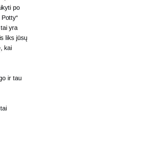
ikyti po
 Potty“
tai yra
s liks jūsų
, kai
go ir tau
tai