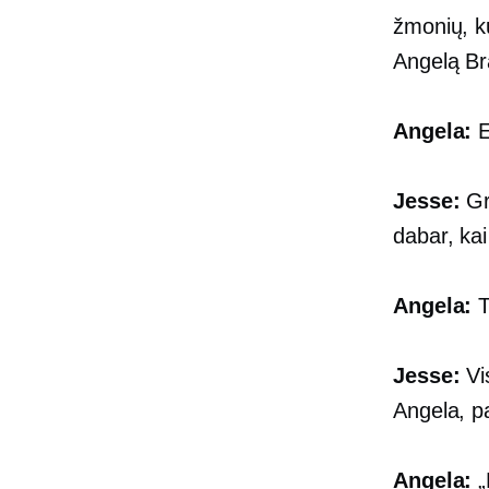
žmonių, ku
Angelą Br
Angela:
E
Jesse:
Gr
dabar, ka
Angela:
T
Jesse:
Vis
Angela, p
Angela:
„