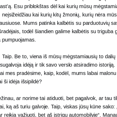
ast'ą. Esu priblokštas dėl kai kurių mūsų mėgstami
 neįsižeidžiau kai kurių kitų žmonių, kurių nėra mū
usiuose. Mums patinka kalbėtis su parduotuvių sav
išradėjais, todėl šiandien galime kalbėtis su triguba
a pumpuojamas.
:
Taip. Be to, viena iš mūsų mėgstamiausių to dalių 
 sugalvoja idėją ir tik savo verslo atsiradimo istoriją. 
 kai mes pradėsime, kaip, kodėl, mums labai malonu i
ai ši idėja išsipildė?
inau, ar norime tai atiduoti, bet pagalvok, ar tau ti
žinai, ką aš turiu galvoje. Taip, viskas jūsų kūne sako
ar reikia važiuoti, bet aš įstrigu automobilyje“. Mana