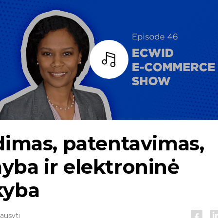
Baras
dimas, patentavimas,
ba ir elektroninė
kyba
lausyti