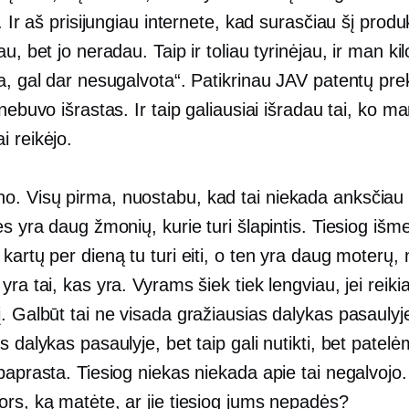
e. Ir aš prisijungiau internete, kad surasčiau šį produ
au, bet jo neradau. Taip ir toliau tyrinėjau, ir man kil
a, gal dar nesugalvota“. Patikrinau JAV patentų pre
 nebuvo išrastas. Ir taip galiausiai išradau tai, ko m
 reikėjo.
o. Visų pirma, nuostabu, kad tai niekada anksčiau
es yra daug žmonių, kurie turi šlapintis. Tiesiog išm
kartų per dieną tu turi eiti, o ten yra daug moterų, 
yra tai, kas yra. Vyrams šiek tiek lengviau, jei reikia,
. Galbūt tai ne visada gražiausias dalykas pasaulyj
s dalykas pasaulyje, bet taip gali nutikti, bet patelė
paprasta. Tiesiog niekas niekada apie tai negalvojo.
ors, ką matėte, ar jie tiesiog jums nepadės?