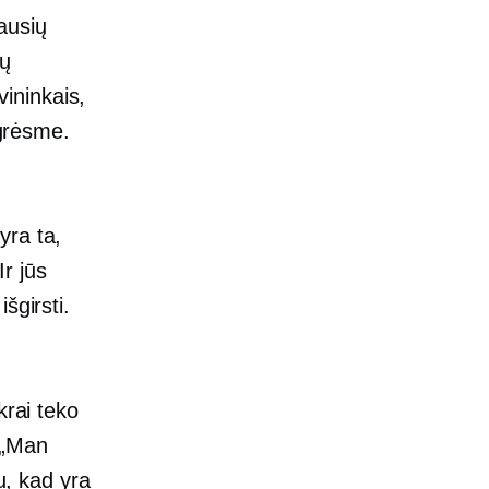
ausių
sų
ininkais,
 grėsme.
yra ta,
Ir jūs
šgirsti.
krai teko
: „Man
u, kad yra