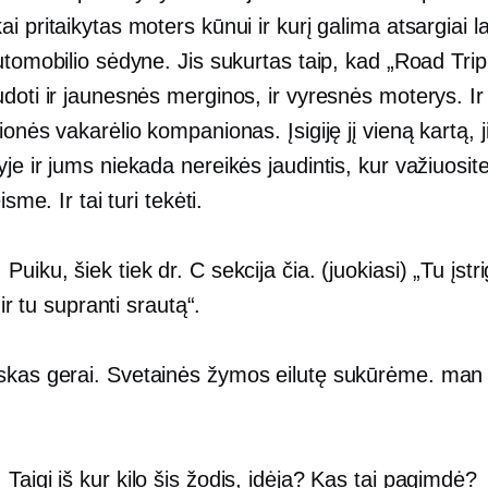
i pritaikytas moters kūnui ir kurį galima atsargiai la
utomobilio sėdyne. Jis sukurtas taip, kad „Road Trip
doti ir jaunesnės merginos, ir vyresnės moterys. Ir 
ionės vakarėlio kompanionas. Įsigiję jį vieną kartą, ji
je ir jums niekada nereikės jaudintis, kur važiuosite
eisme. Ir tai turi tekėti.
:
Puiku, šiek tiek dr.
C sekcija
čia. (juokiasi) „Tu įstri
, ir tu supranti srautą“.
skas gerai. Svetainės žymos eilutę sukūrėme. man 
:
Taigi iš kur kilo šis žodis, idėja? Kas tai pagimdė?