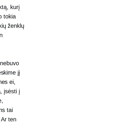
ktą, kurį
o tokia
kių ženklų
an
 nebuvo
eskime jį
nes ei,
 įsėsti į
e,
ms tai
 Ar ten