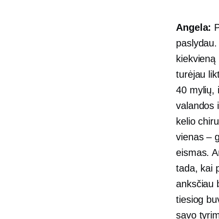
Angela:
P
paslydau. 
kiekvieną 
turėjau l
40 mylių, 
valandos 
kelio chir
vienas – g
eismas. An
tada, kai
anksčiau 
tiesiog bu
savo tyrim