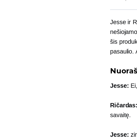
Jesse ir 
nešiojamo 
šis produk
pasaulio.
Nuora
Jesse:
Ei,
Ričardas
savaitę.
Jesse:
zin