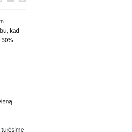
om
abu, kad
as 50%
vieną
a turėsime