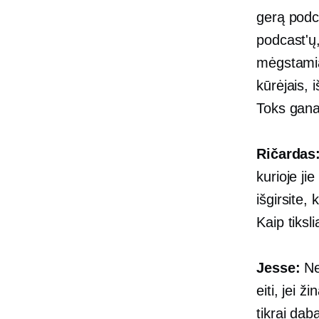
gerą podc
podcast'ų,
mėgstamia
kūrėjais, 
Toks gan
Ričardas
kurioje jie
išgirsite,
Kaip tiksli
Jesse:
Než
eiti, jei 
tikrai dab