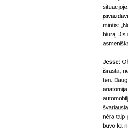
situacijoj
įsivaizdav
mintis: „N
biurą. Jis
asmeniškai
Jesse:
Oh
išrasta, n
ten. Daug 
anatomija 
automobilį
švariausia
nėra taip 
buvo ką n