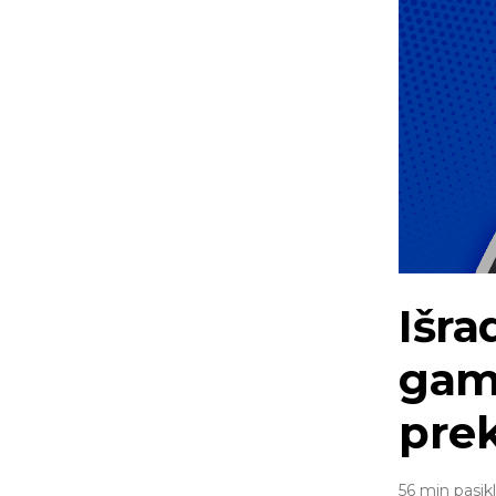
Išra
gamy
pre
56 min pasik