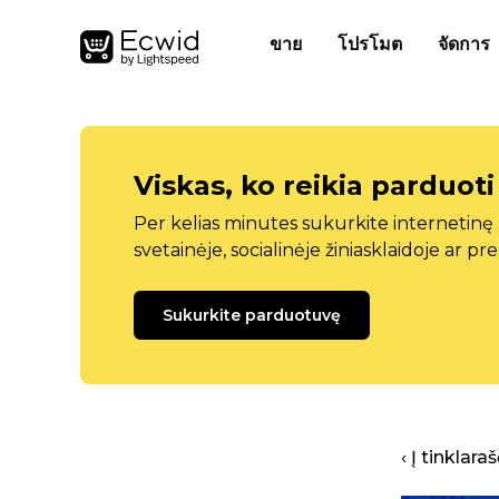
ขาย
โปรโมต
จัดการ
Viskas, ko reikia parduoti
Per kelias minutes sukurkite internetin
svetainėje, socialinėje žiniasklaidoje ar pr
Sukurkite parduotuvę
‹ Į tinklar