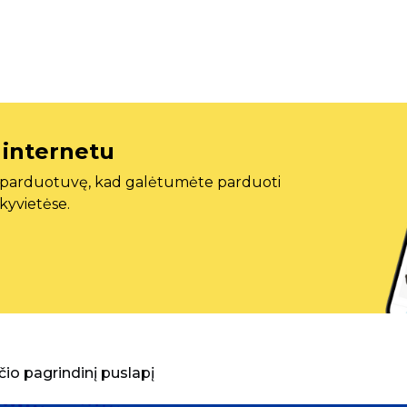
 internetu
ę parduotuvę, kad galėtumėte parduoti
ekyvietėse.
aščio pagrindinį puslapį