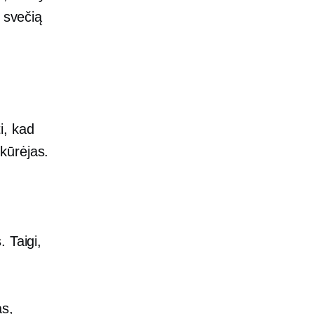
 svečią
i, kad
kūrėjas.
 Taigi,
as,