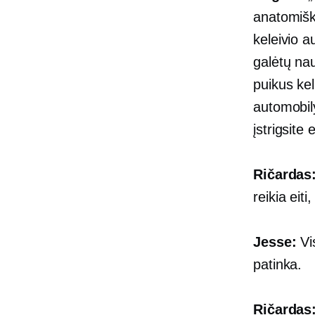
anatomiška
keleivio a
galėtų nau
puikus kel
automobily
įstrigsite 
Ričardas
reikia eiti
Jesse:
Vi
patinka.
Ričardas