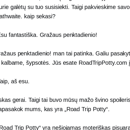
rie galėtų su tuo susisiekti. Taigi pakvieskime savo
athwaite. kaip sekasi?
su fantastiška. Gražaus penktadienio!
ažaus penktadienio! man tai patinka. Galiu pasakyt
i kalbame, šypsotės. Jūs esate RoadTripPotty.com į
aip, aš esu.
kas gerai. Taigi tai buvo mūsų mažo švino spoileris.
apasakok mums, kas yra „Road Trip Potty“.
Road Trip Potty“ yra nešiojamas moteriškas pisuar