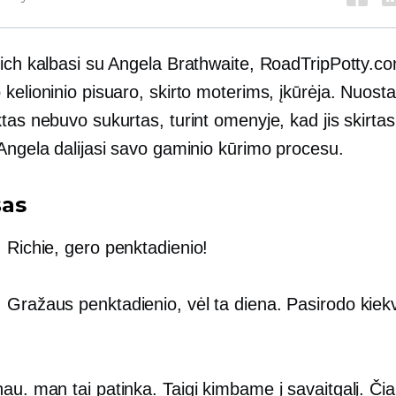
Rich kalbasi su Angela Brathwaite, RoadTripPotty.c
kelioninio pisuaro, skirto moterims, įkūrėja. Nuost
tas nebuvo sukurtas, turint omenyje, kad jis skirt
 Angela dalijasi savo gaminio kūrimo procesu.
šas
 Richie, gero penktadienio!
:
Gražaus penktadienio, vėl ta diena. Pasirodo kiek
au. man tai patinka. Taigi kimbame į savaitgalį. Či