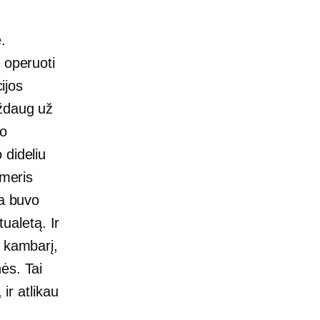
.
 operuoti
ijos
aždaug už
uo
 dideliu
umeris
da buvo
tualetą. Ir
s kambarį,
ės. Tai
ir atlikau