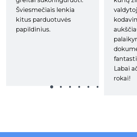
kurių ži
Šviesmečiais lenkia
valdyto
kitus parduotuvės
kodavim
papildinius.
aukščia
palaiky
dokume
fantasti
Labai a
rokai!