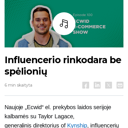
Baras
Influencerio rinkodara be
spėlionių
6 min skaityta
Naujoje „Ecwid“ el. prekybos laidos serijoje
kalbamės su Taylor Lagace,
generalinis direktorius
of
Kynship
, influencerių