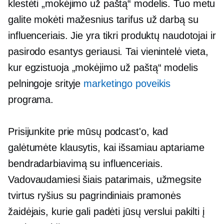
klestėti „mokėjimo už paštą“ modelis. Tuo metu
galite mokėti mažesnius tarifus už darbą su
influenceriais. Jie yra tikri produktų naudotojai ir
pasirodo esantys geriausi. Tai vienintelė vieta,
kur egzistuoja „mokėjimo už paštą“ modelis
pelningoje srityje
marketingo poveikis
programa.
Prisijunkite prie mūsų podcast'o, kad
galėtumėte klausytis, kai išsamiau aptariame
bendradarbiavimą su influenceriais.
Vadovaudamiesi šiais patarimais, užmegsite
tvirtus ryšius su pagrindiniais pramonės
žaidėjais, kurie gali padėti jūsų verslui pakilti į