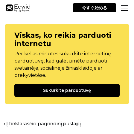
今すぐ始める
Viskas, ko reikia parduoti
internetu
Per kelias minutes sukurkite internetinę
parduotuvę, kad galėtumėte parduoti
svetainėje, socialinėje žiniasklaidoje ar
prekyvietėse.
Sukurkite parduotuvę
‹ Į tinklaraščio pagrindinį puslapį