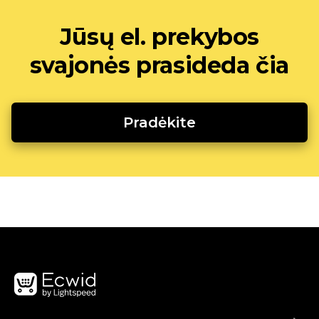
Jūsų el. prekybos
svajonės prasideda čia
Pradėkite