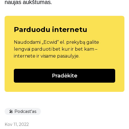
naujas aukštumas.
Parduodu internetu
Naudodami „Ecwid“ el. prekybą galite
lengvai parduoti bet kur ir bet kam –
internete ir visame pasaulyje.
Pradėkite
🎤 Podcast'as
Kov 11, 2022