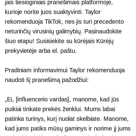
jais tiesioginiais pranešimais platformoje,
kurioje norite juos suaktyvinti. Taylor
rekomenduoja TikTok, nes jis turi precedento
neturinčių virusinių galimybių. Pasinaudokite
šiuo etapu! Susisiekite su kūrėjais Kūrėjų
prekyvietėje arba el. paštu.
Pradiniam informavimui Taylor rekomenduoja
naudoti šį pranešimą pažodžiui:
„Ei, [influencerio vardas], manome, kad jūs
puikiai tinkate prekės ženklui. Mums labai
patinka turinys, kurį nuolat skelbiate. Manome,
kad jums patiks mūsų gaminys ir norime jį jums