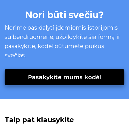
Nori būti svečiu?
Norime pasidalyti įdomiomis istorijomis
su bendruomene, užpildykite šią formą ir
pasakykite, kodėl būtumėte puikus
svečias.
Pasakykite mums kodėl
Taip pat klausykite