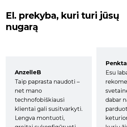
El. prekyba, kuri turi jūsų
nugarą
Penkta
AnzelleB
Esu lab
Taip paprasta naudoti –
rekomen
net mano
svetain
technofobiškiausi
dabar n
klientai gali susitvarkyti.
parduot
Lengva montuoti,
keturio
greitai sukonfigūruoti.