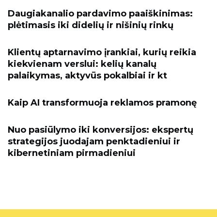
Daugiakanalio pardavimo paaiškinimas:
plėtimasis iki didelių ir nišinių rinkų
Klientų aptarnavimo įrankiai, kurių reikia
kiekvienam verslui: kelių kanalų
palaikymas, aktyvūs pokalbiai ir kt
Kaip AI transformuoja reklamos pramonę
Nuo pasiūlymo iki konversijos: ekspertų
strategijos juodajam penktadieniui ir
kibernetiniam pirmadieniui