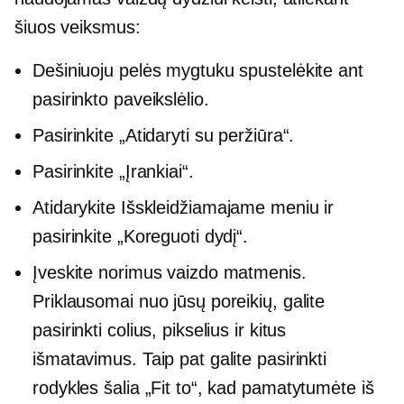
šiuos veiksmus:
Dešiniuoju pelės mygtuku spustelėkite
ant
pasirinkto paveikslėlio.
Pasirinkite „Atidaryti su peržiūra“.
Pasirinkite „Įrankiai“.
Atidarykite
Išskleidžiamajame
meniu ir
pasirinkite „Koreguoti dydį“.
Įveskite norimus vaizdo matmenis.
Priklausomai nuo jūsų poreikių, galite
pasirinkti colius, pikselius ir kitus
išmatavimus. Taip pat galite pasirinkti
rodykles šalia „Fit to“, kad pamatytumėte iš