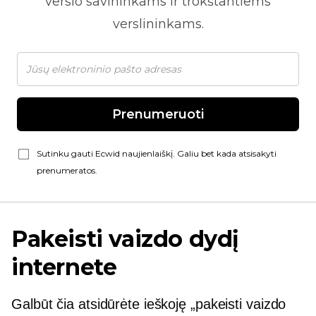
verslo savininkams ir trokštantiems
verslininkams.
Prenumeruoti
Sutinku gauti Ecwid naujienlaiškį. Galiu bet kada atsisakyti
prenumeratos.
Pakeisti vaizdo dydį
internete
Galbūt čia atsidūrėte ieškoję „pakeisti vaizdo