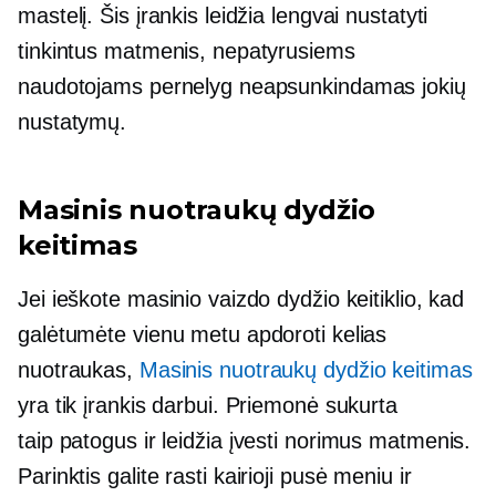
mastelį. Šis įrankis leidžia lengvai nustatyti
tinkintus matmenis, nepatyrusiems
naudotojams pernelyg neapsunkindamas jokių
nustatymų.
Masinis nuotraukų dydžio
keitimas
Jei ieškote masinio vaizdo dydžio keitiklio, kad
galėtumėte vienu metu apdoroti kelias
nuotraukas,
Masinis nuotraukų dydžio keitimas
yra tik įrankis darbui. Priemonė sukurta
taip
patogus
ir leidžia įvesti norimus matmenis.
Parinktis galite rasti
kairioji pusė
meniu ir