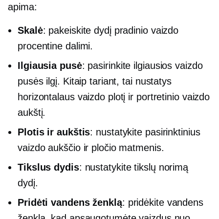
apima:
Skalė
: pakeiskite dydį pradinio vaizdo
procentine dalimi.
Ilgiausia pusė
: pasirinkite ilgiausios vaizdo
pusės ilgį. Kitaip tariant, tai nustatys
horizontalaus vaizdo plotį ir portretinio vaizdo
aukštį.
Plotis ir aukštis
: nustatykite pasirinktinius
vaizdo aukščio ir pločio matmenis.
Tikslus dydis
: nustatykite tikslų norimą
dydį.
Pridėti vandens ženklą
: pridėkite vandens
ženklą, kad apsaugotumėte vaizdus nuo