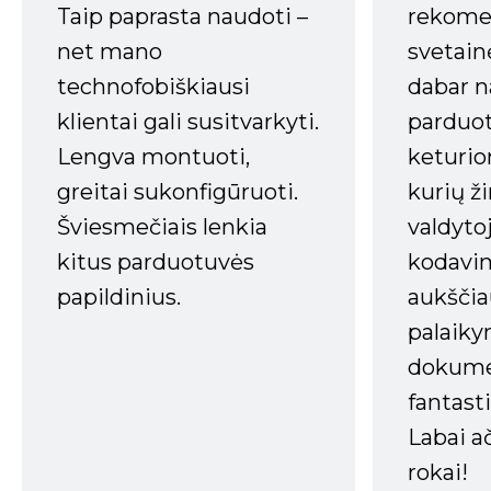
Taip paprasta naudoti –
rekomen
net mano
svetain
technofobiškiausi
dabar n
klientai gali susitvarkyti.
parduot
Lengva montuoti,
keturio
greitai sukonfigūruoti.
kurių ži
Šviesmečiais lenkia
valdyto
kitus parduotuvės
kodavim
papildinius.
aukščia
palaiky
dokume
fantasti
Labai a
rokai!