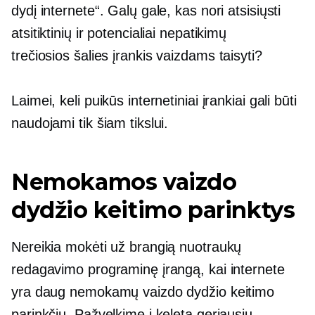
dydį internete“. Galų gale, kas nori atsisiųsti
atsitiktinių ir potencialiai nepatikimų
trečiosios šalies
įrankis vaizdams taisyti?
Laimei, keli puikūs internetiniai įrankiai gali būti
naudojami tik šiam tikslui.
Nemokamos vaizdo
dydžio keitimo parinktys
Nereikia mokėti už brangią nuotraukų
redagavimo programinę įrangą, kai internete
yra daug nemokamų vaizdo dydžio keitimo
parinkčių. Pažvelkime į keletą geriausių.