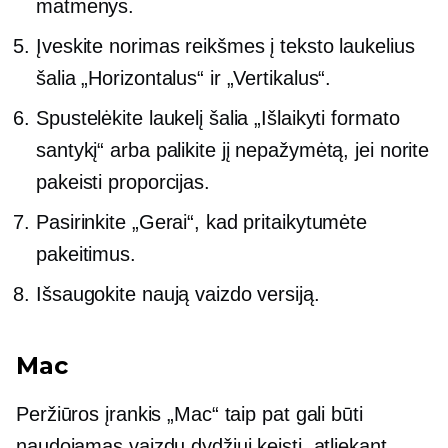
matmenys.
Įveskite norimas reikšmes į teksto laukelius
šalia „Horizontalus“ ir „Vertikalus“.
Spustelėkite laukelį šalia „Išlaikyti formato
santykį“ arba palikite jį nepažymėtą, jei norite
pakeisti proporcijas.
Pasirinkite „Gerai“, kad pritaikytumėte
pakeitimus.
Išsaugokite naują vaizdo versiją.
Mac
Peržiūros įrankis „Mac“ taip pat gali būti
naudojamas vaizdų dydžiui keisti, atliekant