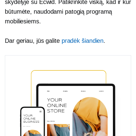
skydelyje su Ecwid. Patikrinkite viską, kad ir kur
būtumėte, naudodami patogią programą
mobiliesiems.
Dar geriau, jūs galite
pradėk šiandien
.