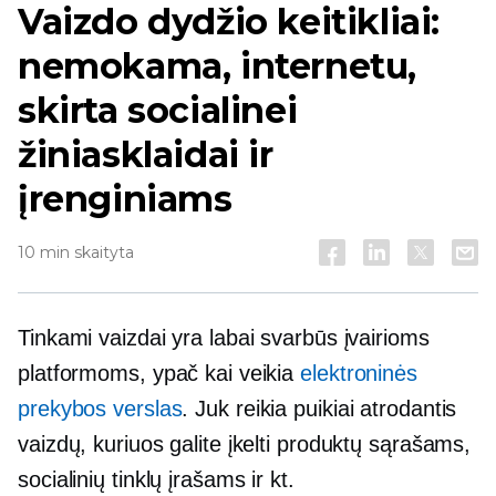
Vaizdo dydžio keitikliai:
nemokama, internetu,
skirta socialinei
žiniasklaidai ir
įrenginiams
10 min skaityta
Tinkami vaizdai yra labai svarbūs įvairioms
platformoms, ypač kai veikia
elektroninės
prekybos verslas
. Juk reikia
puikiai atrodantis
vaizdų, kuriuos galite įkelti produktų sąrašams,
socialinių tinklų įrašams ir kt.