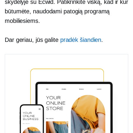
skydelyje su Ecwid. Patikrinkite viską, kad ir kur
būtumėte, naudodami patogią programą
mobiliesiems.
Dar geriau, jūs galite
pradėk šiandien
.