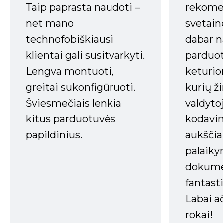
Taip paprasta naudoti –
rekomen
net mano
svetain
technofobiškiausi
dabar n
klientai gali susitvarkyti.
parduot
Lengva montuoti,
keturio
greitai sukonfigūruoti.
kurių ži
Šviesmečiais lenkia
valdyto
kitus parduotuvės
kodavim
papildinius.
aukščia
palaiky
dokume
fantasti
Labai a
rokai!