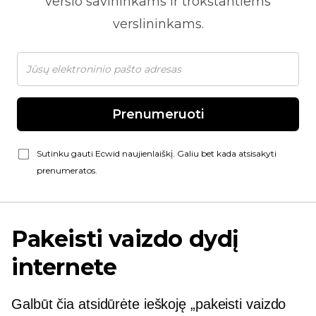
verslo savininkams ir trokštantiems
verslininkams.
Prenumeruoti
Sutinku gauti Ecwid naujienlaiškį. Galiu bet kada atsisakyti
prenumeratos.
Pakeisti vaizdo dydį
internete
Galbūt čia atsidūrėte ieškoję „pakeisti vaizdo