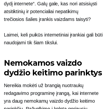
dydį internete“. Galų gale, kas nori atsisiųsti
atsitiktinių ir potencialiai nepatikimų
trečiosios šalies
įrankis vaizdams taisyti?
Laimei, keli puikūs internetiniai įrankiai gali būti
naudojami tik šiam tikslui.
Nemokamos vaizdo
dydžio keitimo parinktys
Nereikia mokėti už brangią nuotraukų
redagavimo programinę įrangą, kai internete
yra daug nemokamų vaizdo dydžio keitimo
parinkčių. Pažvelkime į keletą geriausių.