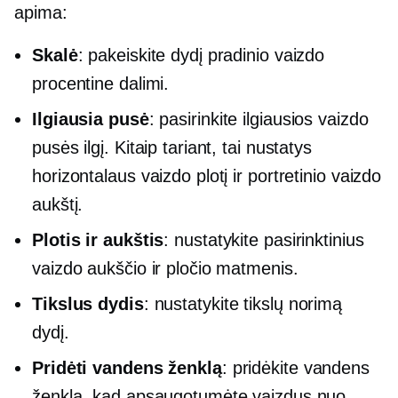
apima:
Skalė
: pakeiskite dydį pradinio vaizdo
procentine dalimi.
Ilgiausia pusė
: pasirinkite ilgiausios vaizdo
pusės ilgį. Kitaip tariant, tai nustatys
horizontalaus vaizdo plotį ir portretinio vaizdo
aukštį.
Plotis ir aukštis
: nustatykite pasirinktinius
vaizdo aukščio ir pločio matmenis.
Tikslus dydis
: nustatykite tikslų norimą
dydį.
Pridėti vandens ženklą
: pridėkite vandens
ženklą, kad apsaugotumėte vaizdus nuo