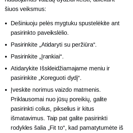
šiuos veiksmus:
Dešiniuoju pelės mygtuku spustelėkite
ant
pasirinkto paveikslėlio.
Pasirinkite „Atidaryti su peržiūra“.
Pasirinkite „Įrankiai“.
Atidarykite
Išskleidžiamajame
meniu ir
pasirinkite „Koreguoti dydį“.
Įveskite norimus vaizdo matmenis.
Priklausomai nuo jūsų poreikių, galite
pasirinkti colius, pikselius ir kitus
išmatavimus. Taip pat galite pasirinkti
rodykles šalia „Fit to“, kad pamatytumėte iš