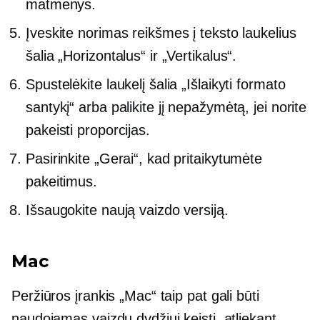
matmenys.
Įveskite norimas reikšmes į teksto laukelius
šalia „Horizontalus“ ir „Vertikalus“.
Spustelėkite laukelį šalia „Išlaikyti formato
santykį“ arba palikite jį nepažymėtą, jei norite
pakeisti proporcijas.
Pasirinkite „Gerai“, kad pritaikytumėte
pakeitimus.
Išsaugokite naują vaizdo versiją.
Mac
Peržiūros įrankis „Mac“ taip pat gali būti
naudojamas vaizdų dydžiui keisti, atliekant