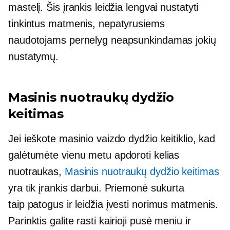
mastelį. Šis įrankis leidžia lengvai nustatyti
tinkintus matmenis, nepatyrusiems
naudotojams pernelyg neapsunkindamas jokių
nustatymų.
Masinis nuotraukų dydžio
keitimas
Jei ieškote masinio vaizdo dydžio keitiklio, kad
galėtumėte vienu metu apdoroti kelias
nuotraukas,
Masinis nuotraukų dydžio keitimas
yra tik įrankis darbui. Priemonė sukurta
taip
patogus
ir leidžia įvesti norimus matmenis.
Parinktis galite rasti
kairioji pusė
meniu ir