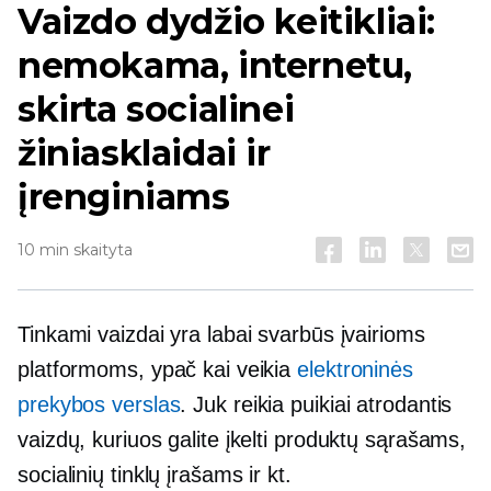
Vaizdo dydžio keitikliai:
nemokama, internetu,
skirta socialinei
žiniasklaidai ir
įrenginiams
10 min skaityta
Tinkami vaizdai yra labai svarbūs įvairioms
platformoms, ypač kai veikia
elektroninės
prekybos verslas
. Juk reikia
puikiai atrodantis
vaizdų, kuriuos galite įkelti produktų sąrašams,
socialinių tinklų įrašams ir kt.