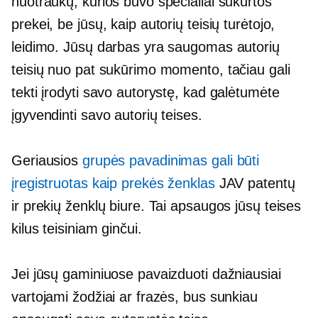
nuotraukų, kurios buvo specialiai sukurtos
prekei, be jūsų, kaip autorių teisių turėtojo,
leidimo. Jūsų darbas yra saugomas autorių
teisių nuo pat sukūrimo momento, tačiau gali
tekti įrodyti savo autorystę, kad galėtumėte
įgyvendinti savo autorių teises.
Geriausios
grupės pavadinimas gali būti
įregistruotas kaip prekės ženklas
JAV patentų
ir prekių ženklų biure. Tai apsaugos jūsų teises
kilus teisiniam ginčui.
Jei jūsų gaminiuose pavaizduoti dažniausiai
vartojami žodžiai ar frazės, bus sunkiau