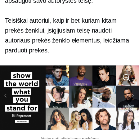
apsaugoti savo autorystės teisę.
Teisiškai autoriui, kaip ir bet kuriam kitam
prekės ženklui, įsigijusiam teisę naudoti
autoriaus prekės ženklo elementus, leidžiama
parduoti prekes.
Atstovauti oficialioms prekėms