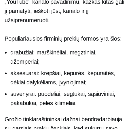
„YouTube“ kanalo pavadinimu, kažkas kitas gali
jį pamatyti, ieškoti jūsų kanalo ir jį
užsiprenumeruoti.
Populiariausios firminių prekių formos yra šios:
drabužiai:
marškinėliai,
megztiniai,
džemperiai;
aksesuarai: krepšiai, kepurės, kepuraitės,
dėklai dalykėliams, įvyniojimai;
suvenyrai: puodeliai, segtukai, sąsiuviniai,
pakabukai, pelės kilimėliai.
Grožio tinklaraštininkai dažnai bendradarbiauja
su garsiais prekių ženklais, kad sukurtų savo