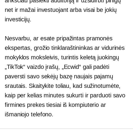
anksčiau pasiekti auditoriją ir užsidirbti pinigų
net ir mažai investuojant arba visai be jokių
investicijų.
Nesvarbu, ar esate pripažintas pramonės
ekspertas, grožio tinklaraštininkas ar vidurinės
mokyklos moksleivis, turintis keletą juokingų
„TikTok“ vaizdo įrašų, „Ecwid“ gali padėti
paversti savo sekėjų bazę naujais pajamų
srautais. Skaitykite toliau, kad sužinotumėte,
kaip per kelias minutes sukurti ir parduoti savo
firmines prekes tiesiai iš kompiuterio ar
išmaniojo telefono.