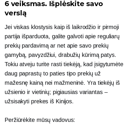
6 veiksmas. Išplėskite savo
verslą
Jei viskas klostysis kaip iš laikrodžio ir pirmoji
partija išparduota, galite galvoti apie reguliarų
prekių pardavimą ar net apie savo prekių
gamybą, pavyzdžiui, drabužių kūrimą patys.
Tokiu atveju turite rasti tiekėją, kad įsigytumėte
daug paprastų
to paties tipo
prekių už
mažesnę kainą nei mažmeninė. Yra tiekėjų iš
užsienio ir vietinių; pigiausias variantas –
užsisakyti prekes iš Kinijos.
Peržiūrėkite mūsų vadovus: