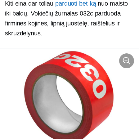
Kiti eina dar toliau
parduoti bet ką
nuo maisto
iki baldų. Vokiečių žurnalas 032с parduoda
firmines kojines, lipnią juostelę, raištelius ir
skruzdėlynus.