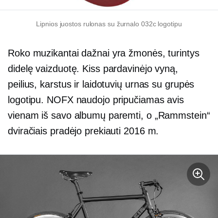
Lipnios juostos rulonas su žurnalo 032с logotipu
Roko muzikantai dažnai yra žmonės, turintys
didelę vaizduotę. Kiss pardavinėjo vyną,
peilius, karstus ir laidotuvių urnas su grupės
logotipu. NOFX naudojo pripučiamas avis
vienam iš savo albumų paremti, o „Rammstein“
dviračiais pradėjo prekiauti 2016 m.