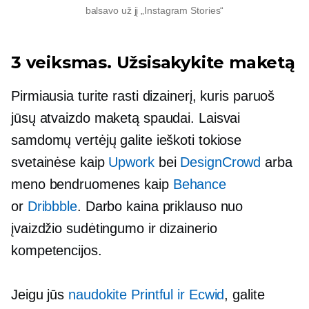
balsavo už jį „Instagram Stories“
3 veiksmas. Užsisakykite maketą
Pirmiausia turite rasti dizainerį, kuris paruoš
jūsų atvaizdo maketą spaudai. Laisvai
samdomų vertėjų galite ieškoti tokiose
svetainėse kaip
Upwork
bei
DesignCrowd
arba
meno bendruomenes kaip
Behance
or
Dribbble
. Darbo kaina priklauso nuo
įvaizdžio sudėtingumo ir dizainerio
kompetencijos.
Jeigu jūs
naudokite Printful ir Ecwid
, galite