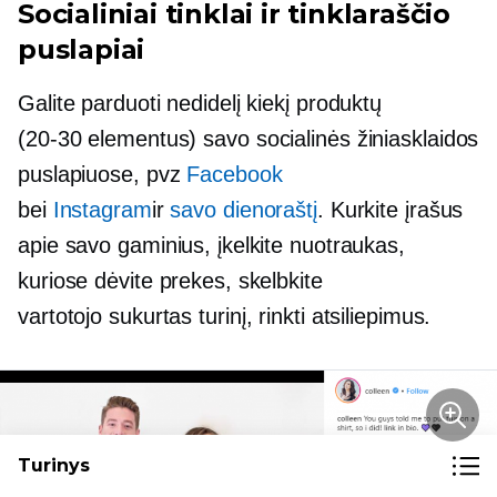
Socialiniai tinklai ir tinklaraščio
puslapiai
Galite parduoti nedidelį kiekį produktų
(20-30
elementus) savo socialinės žiniasklaidos
puslapiuose, pvz
Facebook
bei
Instagram
ir
savo dienoraštį
. Kurkite įrašus
apie savo gaminius, įkelkite nuotraukas,
kuriose dėvite prekes, skelbkite
vartotojo sukurtas
turinį, rinkti atsiliepimus.
Turinys