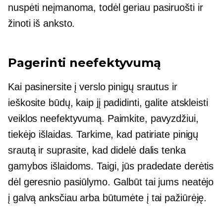
nuspėti neįmanoma, todėl geriau pasiruošti ir
žinoti iš anksto.
Pagerinti neefektyvumą
Kai pasinersite į verslo pinigų srautus ir
ieškosite būdų, kaip jį padidinti, galite atskleisti
veiklos neefektyvumą. Paimkite, pavyzdžiui,
tiekėjo išlaidas. Tarkime, kad patiriate pinigų
srautą ir suprasite, kad didelė dalis tenka
gamybos išlaidoms. Taigi, jūs pradedate derėtis
dėl geresnio pasiūlymo. Galbūt tai jums neatėjo
į galvą anksčiau arba būtumėte į tai pažiūrėję.