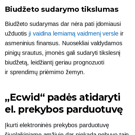
Biudžeto sudarymo tikslumas
Biudžeto sudarymas dar nėra pati įdomiausi
užduotis
ji vaidina lemiamą vaidmenį versle
ir
asmeninius finansus. Nuosekliai valdydamos
pinigų srautus, įmonės gali sudaryti tikslesnį
biudžetą, leidžiantį geriau prognozuoti
ir
sprendimų priėmimo
žemyn.
„Ecwid“ padės atidaryti
el. prekybos parduotuvę
Įkurti elektroninės prekybos parduotuvę
šiuolaikiniame amžiuje dar niekada nebuvo taip