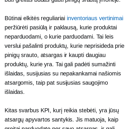
Būtinai elkitės reguliariai
inventoriaus vertinimai
peržiūrėti pasiūlą ir paklausą, kurie produktai
neparduodami, o kurie parduodami. Tai leis
verslui pašalinti produktų, kurie neprisideda prie
pinigų srauto, atsargas ir kaupti daugiau
produktų, kurie yra. Tai gali padėti sumažinti
išlaidas, susijusias su nepakankamai našiomis
atsargomis, taip pat susijusias saugojimo
išlaidas.
Kitas svarbus KPI, kurį reikia stebėti, yra jūsų
atsargų apyvartos santykis. Jis matuoja, kaip
greitai parduodate per savo atsargas, ir gali