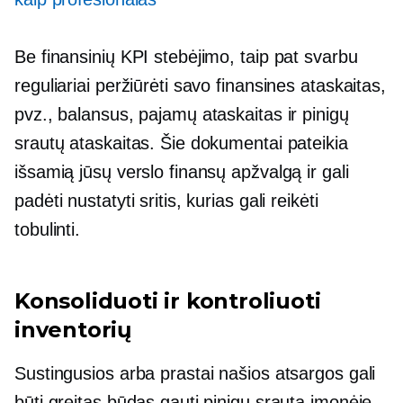
Be finansinių KPI stebėjimo, taip pat svarbu
reguliariai peržiūrėti savo finansines ataskaitas,
pvz., balansus, pajamų ataskaitas ir pinigų
srautų ataskaitas. Šie dokumentai pateikia
išsamią jūsų verslo finansų apžvalgą ir gali
padėti nustatyti sritis, kurias gali reikėti
tobulinti.
Konsoliduoti ir kontroliuoti
inventorių
Sustingusios arba prastai našios atsargos gali
būti greitas būdas gauti pinigų srautą įmonėje.