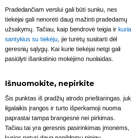
Pradedančiam verslui gali būti sunku, nes
tiekėjai gali nenorėti daug mažinti pradedamų
užsakymų. Tačiau, kaip bendrovė teigia ir
kuria
santykius su tiekėju
, jie turėtų susitarti dėl
geresnių sąlygų. Kai kurie tiekėjai netgi gali
pasiūlyti išankstinio mokėjimo nuolaidas.
Išnuomokite, nepirkite
Šis punktas iš pradžių atrodo prieštaringas. juk
ilgalaikis
įrangos ir turto išperkamoji nuoma
paprastai tampa brangesnė nei pirkimas.
Tačiau tai yra geresnis pasirinkimas įmonėms,
kurios neturi daug papildomų pinigų.