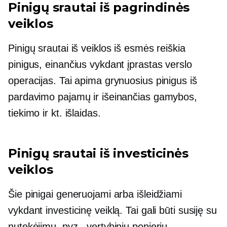
Pinigų srautai iš pagrindinės
veiklos
Pinigų srautai iš veiklos iš esmės reiškia
pinigus, einančius vykdant įprastas verslo
operacijas. Tai apima grynuosius pinigus iš
pardavimo pajamų ir išeinančias gamybos,
tiekimo ir kt. išlaidas.
Pinigų srautai iš investicinės
veiklos
Šie pinigai generuojami arba išleidžiami
vykdant investicinę veiklą. Tai gali būti susiję su
nutekėjimu, pvz., vertybinių popierių,