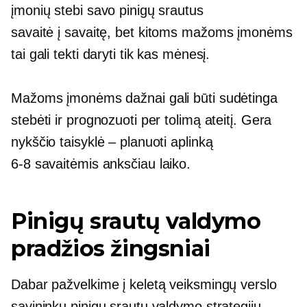
įmonių stebi savo pinigų srautus
savaitė į savaitę,
bet kitoms mažoms įmonėms
tai gali tekti daryti tik kas mėnesį.
Mažoms įmonėms dažnai gali būti sudėtinga
stebėti ir prognozuoti per tolimą ateitį. Gera
nykščio taisyklė – planuoti aplinką
6-8
savaitėmis anksčiau laiko.
Pinigų srautų valdymo
pradžios žingsniai
Dabar pažvelkime į keletą veiksmingų verslo
savininkų pinigų srautų valdymo strategijų.