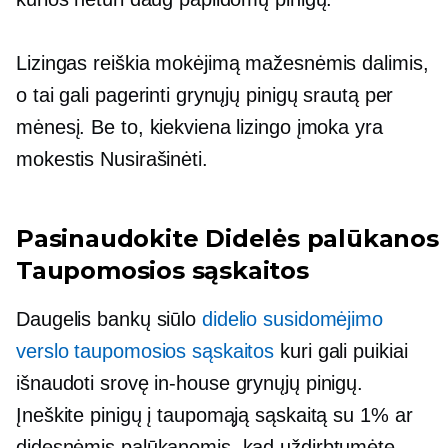
Lizingas reiškia mokėjimą mažesnėmis dalimis,
o tai gali pagerinti grynųjų pinigų srautą per
mėnesį. Be to, kiekviena lizingo įmoka yra
mokestis
Nusirašinėti.
Pasinaudokite
Didelės palūkanos
Taupomosios sąskaitos
Daugelis bankų siūlo
didelio susidomėjimo
verslo taupomosios sąskaitos
kuri gali puikiai
išnaudoti srovę
in-house
grynųjų pinigų.
Įneškite pinigų į taupomąją sąskaitą su 1% ar
didesnėmis palūkanomis, kad uždirbtumėte