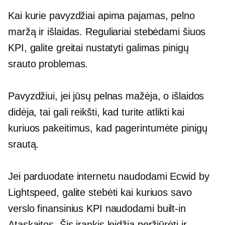
Kai kurie pavyzdžiai apima pajamas, pelno
maržą ir išlaidas. Reguliariai stebėdami šiuos
KPI, galite greitai nustatyti galimas pinigų
srauto problemas.
Pavyzdžiui, jei jūsų pelnas mažėja, o išlaidos
didėja, tai gali reikšti, kad turite atlikti kai
kuriuos pakeitimus, kad pagerintumėte pinigų
srautą.
Jei parduodate internetu naudodami Ecwid by
Lightspeed, galite stebėti kai kuriuos savo
verslo finansinius KPI naudodami
built-in
Ataskaitos. Šis įrankis leidžia peržiūrėti ir