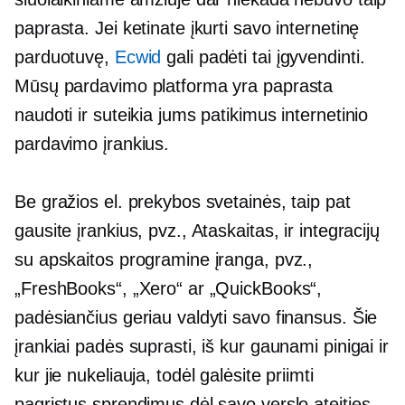
paprasta. Jei ketinate įkurti savo internetinę
parduotuvę,
Ecwid
gali padėti tai įgyvendinti.
Mūsų pardavimo platforma yra paprasta
naudoti ir suteikia jums patikimus internetinio
pardavimo įrankius.
Be gražios el. prekybos svetainės, taip pat
gausite įrankius, pvz., Ataskaitas, ir integracijų
su apskaitos programine įranga, pvz.,
„FreshBooks“, „Xero“ ar „QuickBooks“,
padėsiančius geriau valdyti savo finansus. Šie
įrankiai padės suprasti, iš kur gaunami pinigai ir
kur jie nukeliauja, todėl galėsite priimti
pagrįstus sprendimus dėl savo verslo ateities.