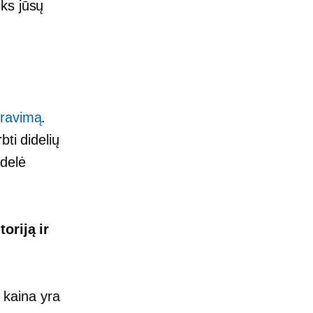
ks jūsų
eravimą
.
ti didelių
idelė
oriją ir
ų kaina yra