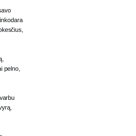
 savo
 rinkodara
okesčius,
ą,
i pelno,
svarbu
vyrą,