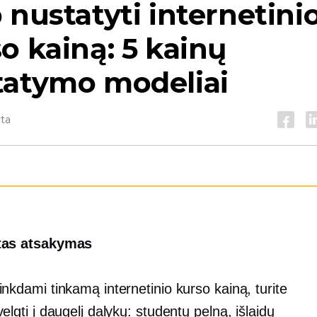
 nustatyti internetini
o kainą: 5 kainų
tatymo modeliai
yta
tas atsakymas
inkdami tinkamą internetinio kurso kainą, turite
velgti į daugelį dalykų: studentų pelną, išlaidų