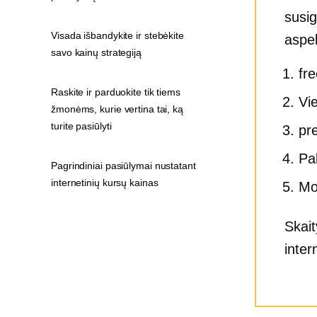
susig
Visada išbandykite ir stebėkite
aspek
savo kainų strategiją
fr
Raskite ir parduokite tik tiems
Vi
žmonėms, kurie vertina tai, ką
turite pasiūlyti
pr
Pa
Pagrindiniai pasiūlymai nustatant
internetinių kursų kainas
Mo
Skait
inter