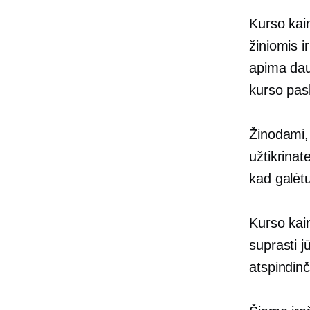
Kurso kain
žiniomis i
apima daug
kurso pask
Žinodami, 
užtikrinat
kad galėt
Kurso kain
suprasti j
atspindinči