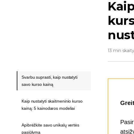
Kaip
kurs
nus
13 min skait
Svarbu suprasti, kaip nustatyti
savo kurso kainą
Kaip nustatyti skaitmeninio kurso
Grei
kainą: 5 kainodaros modeliai
Pasir
Apibrėžkite savo unikalų vertės
atsiž
pasiūlymą