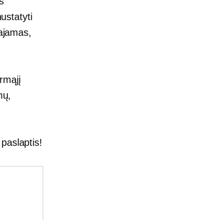
s
ustatyti
pajamas,
rmąjį
mų,
paslaptis!