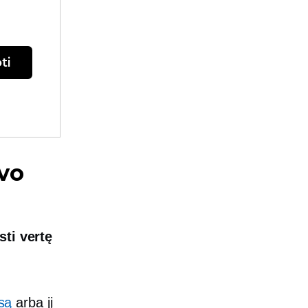
ti
avo
sti vertę
rsą
arba jį