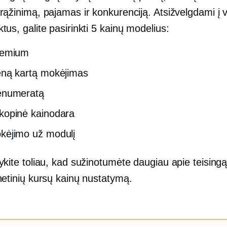
rąžinimą, pajamas ir konkurenciją. Atsižvelgdami į 
tus, galite pasirinkti 5 kainų modelius:
eemium
eną kartą
mokėjimas
enumeratą
kopinė kainodara
kėjimo už modulį
ykite toliau, kad sužinotumėte daugiau apie teising
netinių kursų kainų nustatymą.