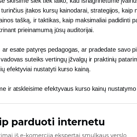
e skirsime šiek tiek laiko, kad išnagrinėtume įvairiu
 turinčius įtakos kursų kainodarai, strategijos, kaip n
inos tašką, ir taktikas, kaip maksimaliai padidinti 
krinant prieinamumą jūsų auditorijai.
 ar esate patyręs pedagogas, ar pradedate savo pi
 vadovas suteiks vertingų įžvalgų ir praktinių patari
ų efektyviai nustatyti kurso kainą.
me ir atskleisime efektyvaus kurso kainų nustatymo 
ip parduoti internetu
rimai iš
e-komercija
ekspertai smulkaus verslo