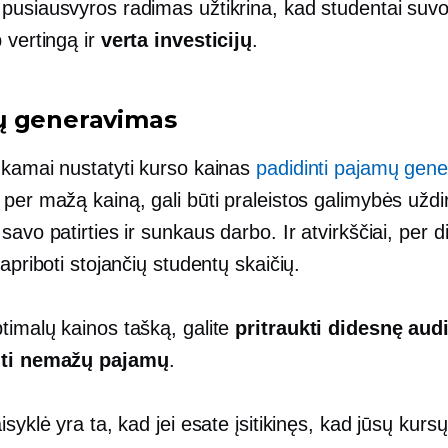
pusiausvyros radimas užtikrina, kad studentai suvo
 vertingą ir
verta investicijų
.
ų generavimas
nkamai nustatyti kurso kainas
padidinti pajamų gen
per mažą kainą, gali būti praleistos galimybės uždirb
savo patirties ir sunkaus darbo. Ir atvirkščiai, per d
 apriboti stojančių studentų skaičių.
timalų kainos tašką, galite
pritraukti didesnę audit
uti nemažų pajamų
.
isyklė yra ta, kad jei esate įsitikinęs, kad jūsų kurs