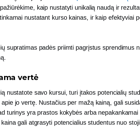
pažiūrėkime, kaip nustatyti unikalią naudą ir rezulta
tinkamai nustatant kurso kainas, ir kaip efektyviai pe
nių supratimas padės priimti pagrįstus sprendimus n
ną.
ama vertė
ią nustatote savo kursui, turi įtakos potencialių stu
apie jo vertę. Nustačius per mažą kainą, gali susida
kad turinys yra prastos kokybės arba nepakankamai g
 kaina gali atgrasyti potencialius studentus nuo stoj