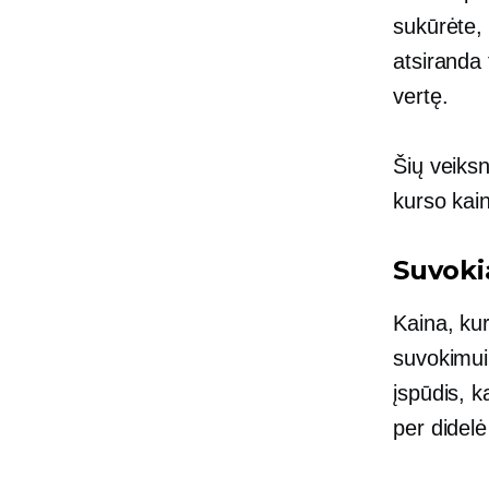
sukūrėte, 
atsiranda 
vertę.
Šių veiks
kurso kai
Suvoki
Kaina, kur
suvokimui 
įspūdis, 
per didelė