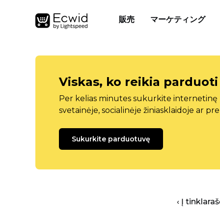
販売
マーケティング
Viskas, ko reikia parduoti
Per kelias minutes sukurkite internetin
svetainėje, socialinėje žiniasklaidoje ar pr
Sukurkite parduotuvę
‹ Į tinklar