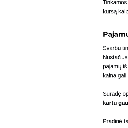
Tinkamos 
kursą kaip
Pajam
Svarbu ti
Nustačius 
pajamų iš 
kaina gali
Suradę op
kartu ga
Pradinė ta