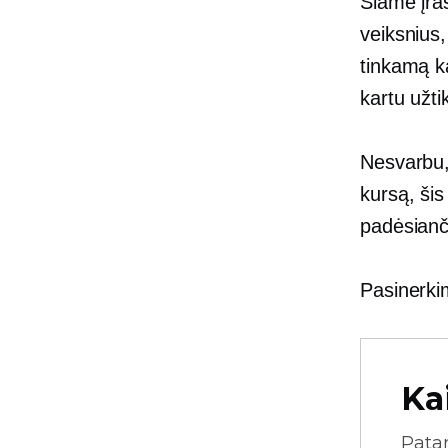
Šiame įraš
veiksnius,
tinkamą ka
kartu užti
Nesvarbu,
kursą, šis
padėsianči
Pasinerki
Ka
Pata