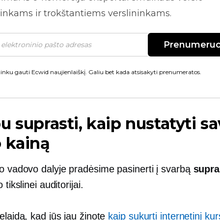
inkams ir trokštantiems verslininkams.
Prenumeruo
inku gauti Ecwid naujienlaiškį. Galiu bet kada atsisakyti prenumeratos.
u suprasti, kaip nustatyti s
 kainą
io vadovo dalyje pradėsime pasinerti į svarbą
supra
 tikslinei auditorijai.
elaidą, kad jūs jau žinote
kaip sukurti internetinį ku