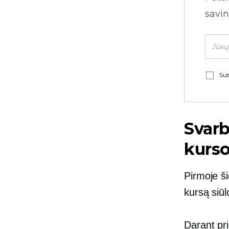
savin
Sut
Svarb
kurso
Pirmoje š
kursą siūlo
Darant pri