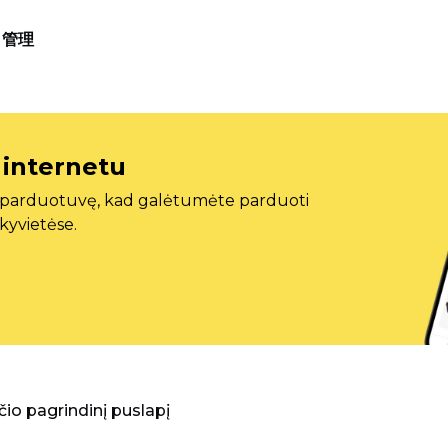
管理
 internetu
ę parduotuvę, kad galėtumėte parduoti
ekyvietėse.
aščio pagrindinį puslapį