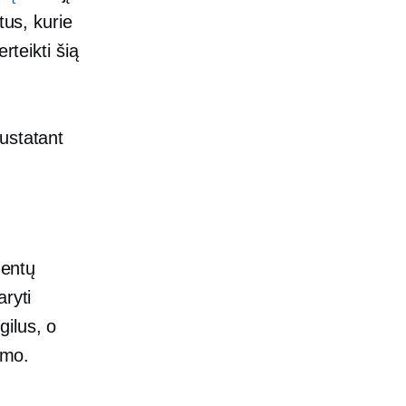
tus, kurie
rteikti šią
ustatant
dentų
ryti
ilus, o
imo.