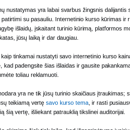
ų nustatymas yra labai svarbus žingsnis dalijantis
r patirtimi su pasauliu. Internetinio kurso kūrimas ir
ybę išlaidų, įskaitant turinio kūrimą, platformos m
atas, jūsų laiką ir dar daugiau.
kaip tinkamai nustatyti savo internetinio kurso kain
e, kad padengsite šias išlaidas ir gausite pakankama
umėte toliau reklamuoti.
odara yra ne tik jūsų turinio skaičiaus įtraukimas; 
ūsų teikiamą vertę
savo kurso tema
, ir rasti pusiaus
ą šią vertę, išliekant patrauklią tikslinei auditorijai.