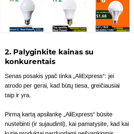
2. Palyginkite kainas su
konkurentais
Senas posakis ypač tinka „AliExpress“: jei
atrodo per gerai, kad būtų tiesa, greičiausiai
taip ir yra.
Pirmą kartą apsilankę „AliExpress“ būsite
nustebinti (ir sujaudinti), kai pamatysite, kad kai
kurie produktai parduodami nešvankiomis