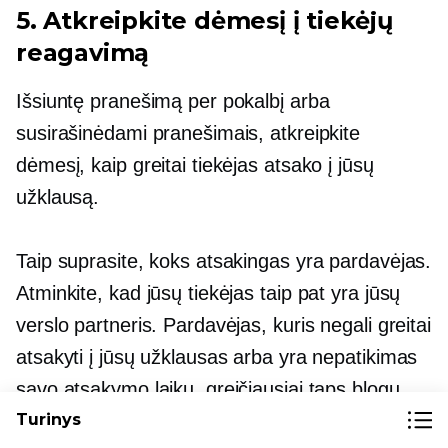
5. Atkreipkite dėmesį į tiekėjų
reagavimą
Išsiuntę pranešimą per pokalbį arba
susirašinėdami pranešimais, atkreipkite
dėmesį, kaip greitai tiekėjas atsako į jūsų
užklausą.
Taip suprasite, koks atsakingas yra pardavėjas.
Atminkite, kad jūsų tiekėjas taip pat yra jūsų
verslo partneris. Pardavėjas, kuris negali greitai
atsakyti į jūsų užklausas arba yra nepatikimas
savo atsakymo laiku, greičiausiai taps blogu
Turinys
partneriu.