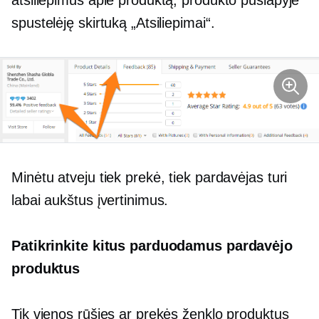
atsiliepimus apie produktą, produkto puslapyje
spustelėję skirtuką „Atsiliepimai“.
Minėtu atveju tiek prekė, tiek pardavėjas turi
labai aukštus įvertinimus.
Patikrinkite kitus parduodamus pardavėjo
produktus
Tik vienos rūšies ar prekės ženklo produktus