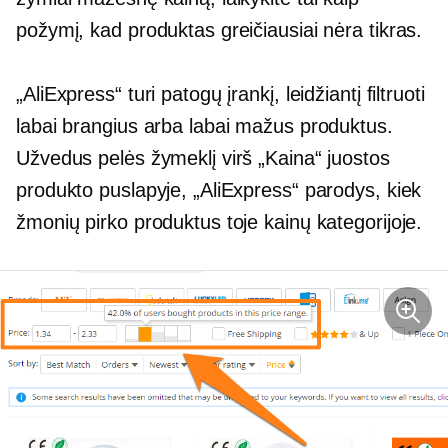
požymį, kad produktas greičiausiai nėra tikras.
„AliExpress“ turi patogų įrankį, leidžiantį filtruoti
labai brangius arba labai mažus produktus.
Užvedus pelės žymeklį virš „Kaina“ juostos
produkto puslapyje, „AliExpress“ parodys, kiek
žmonių pirko produktus toje kainų kategorijoje.