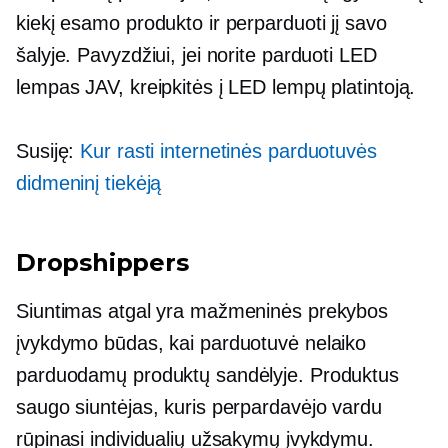
kiekį esamo produkto ir perparduoti jį savo
šalyje. Pavyzdžiui, jei norite parduoti LED
lempas JAV, kreipkitės į LED lempų platintoją.
Susiję:
Kur rasti internetinės parduotuvės
didmeninį tiekėją
Dropshippers
Siuntimas atgal yra mažmeninės prekybos
įvykdymo būdas, kai parduotuvė nelaiko
parduodamų produktų sandėlyje. Produktus
saugo siuntėjas, kuris perpardavėjo vardu
rūpinasi individualių užsakymų įvykdymu.