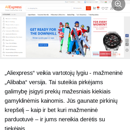
„Aliexpress“ veikia vartotojų lygiu - mažmeninė
„Alibaba“ versija. Tai suteikia pirkėjams
galimybę įsigyti prekių mažesniais kiekiais
gamyklinėmis kainomis. Jūs gaunate pirkinių
krepšelį – kaip ir bet kuri mažmeninė
parduotuvė – ir jums nereikia derėtis su
tiekėjais