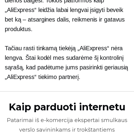
dienos baigėsi. Tokios platformos kaip
„AliExpress“ leidžia labai lengvai įsigyti beveik
bet ką – atsargines dalis, reikmenis ir gatavus
produktus.
Tačiau rasti tinkamą tiekėją „AliExpress“ nėra
lengva. Štai kodėl mes sudarėme šį kontrolinį
sąrašą, kad padėtume jums pasirinkti geriausią
„AliExpress“ tiekimo partnerį.
Kaip parduoti internetu
Patarimai iš
e-komercija
ekspertai smulkaus
verslo savininkams ir trokštantiems