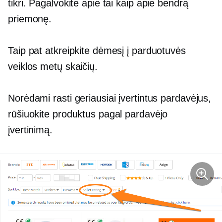
tikri. Pagalvokite apie tai kaip apie bendrą
priemonę.
Taip pat atkreipkite dėmesį į parduotuvės
veiklos metų skaičių.
Norėdami rasti geriausiai įvertintus pardavėjus,
rūšiuokite produktus pagal pardavėjo
įvertinimą.