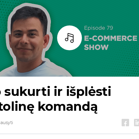
Baras
 sukurti ir išplėsti
tolinę komandą
lausyti