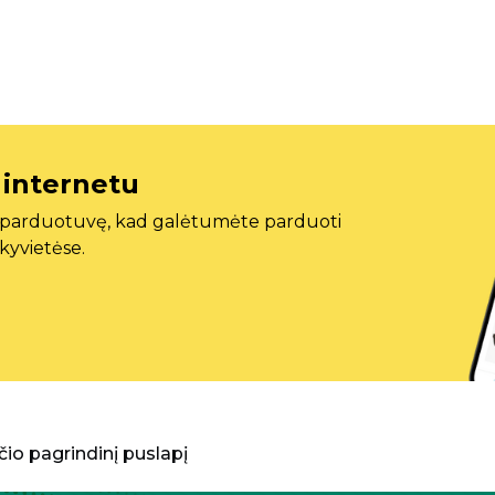
 internetu
ę parduotuvę, kad galėtumėte parduoti
ekyvietėse.
aščio pagrindinį puslapį