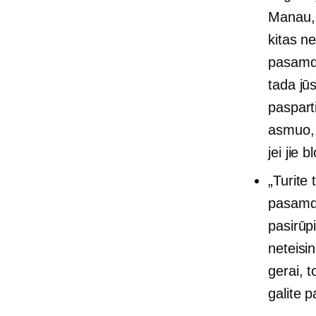
Manau, 
kitas n
pasamdyt
tada jū
paspart
asmuo, 
jei jie 
„Turite
pasamdyt
pasirūp
neteisi
gerai, t
galite p