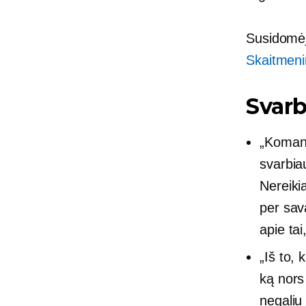
Susidomėjo
Skaitmeni
Svarb
„Komand
svarbiau
Nereiki
per sava
apie tai
„Iš to, 
ką nors
negaliu