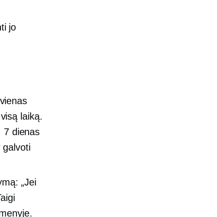
i jo
vienas
visą laiką.
, 7 dienas
 galvoti
ymą: „Jei
aigi
dmenyje.