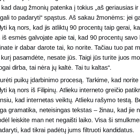
kad daug žmonių patenka į tokius „aš geriausias ir
egali to padaryti“ spąstus. Aš sakau žmonėms: jei ga
i ką nors, kad jis atliktų 90 procentų taip gerai, kai
s iš esmės galvojate apie tai, kad 90 procentų savo 
inate ir dabar darote tai, ko norite. Tačiau tuo pat 
kurį pasamdėte, nesate jūs. Taigi jūs turite juos mo
blogai dirba, tai nėra jų kaltė. Tai tu kaltas“.
 turėti puikų įdarbinimo procesą. Tarkime, kad norite
i ką nors iš Filipinų. Atlieku interneto greičio patik
insiu, kad internetas veiktų. Atlieku rašymo testą. B
nga gramatika, neteisingas tekstas – žinau, kad jie 
odėl leiskite man net negaišti laiko. Visa ši smulkme
adaryti, kad tikrai padėtų jums filtruoti kandidatus.