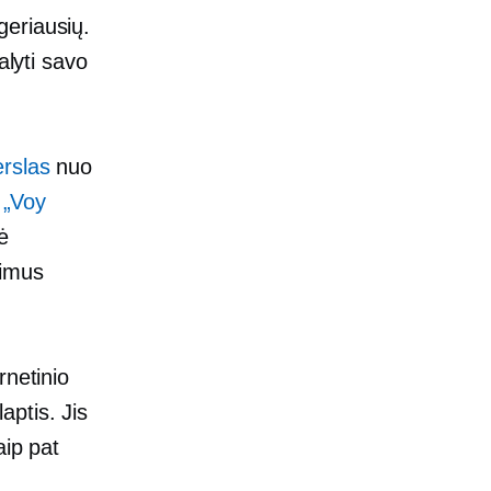
geriausių.
alyti savo
rslas
nuo
a
„Voy
ė
šimus
rnetinio
ptis. Jis
aip pat