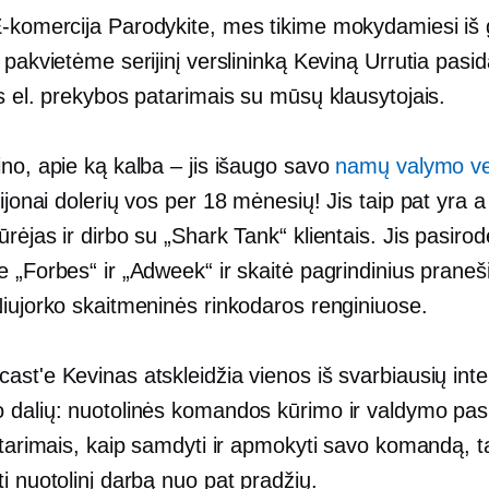
-komercija
Parodykite, mes tikime mokydamiesi iš 
 pakvietėme serijinį verslininką Keviną Urrutia pasid
s el. prekybos patarimais su mūsų klausytojais.
no, apie ką kalba – jis išaugo savo
namų valymo ve
ijonai dolerių vos per 18 mėnesių! Jis taip pat yra 
ūrėjas ir dirbo su „Shark Tank“ klientais. Jis pasirod
e „Forbes“ ir „Adweek“ ir skaitė pagrindinius prane
Niujorko skaitmeninės rinkodaros renginiuose.
st'e Kevinas atskleidžia vienos iš svarbiausių inte
 dalių: nuotolinės komandos kūrimo ir valdymo pasla
atarimais, kaip samdyti ir apmokyti savo komandą, t
i nuotolinį darbą nuo pat pradžių.