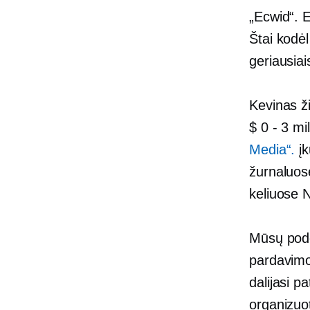
„Ecwid“.
E
Štai kodėl
geriausiai
Kevinas ži
$ 0
-
3 mil
Media“.
įk
žurnaluos
keliuose 
Mūsų podca
pardavimo
dalijasi p
organizuot