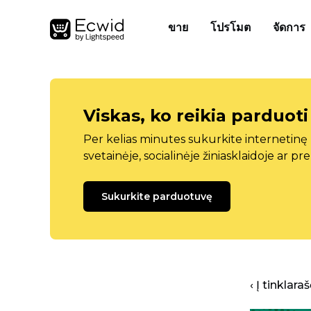
ขาย
โปรโมต
จัดการ
Viskas, ko reikia parduoti
Per kelias minutes sukurkite internetin
svetainėje, socialinėje žiniasklaidoje ar pr
Sukurkite parduotuvę
‹ Į tinklar