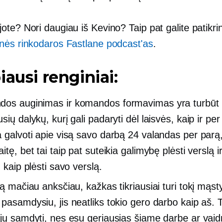
te? Nori daugiau iš Kevino? Taip pat galite patikrint
nės rinkodaros Fastlane podcast'as
.
iausi renginiai:
os auginimas ir komandos formavimas yra turbūt 
sių dalykų, kurį gali padaryti dėl laisvės, kaip ir per 
a galvoti apie visą savo darbą 24 valandas per parą
itę, bet tai taip pat suteikia galimybę plėsti verslą ir
, kaip plėsti savo verslą.
ką mačiau anksčiau, kažkas tikriausiai turi tokį mąst
 pasamdysiu, jis neatliks tokio gero darbo kaip aš. T
 jų samdyti, nes esu geriausias šiame darbe ar vai