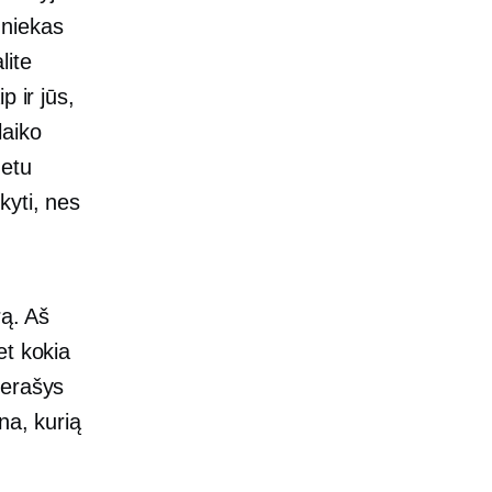
 niekas
lite
p ir jūs,
laiko
metu
kyti, nes
rą. Aš
et kokia
nerašys
na, kurią