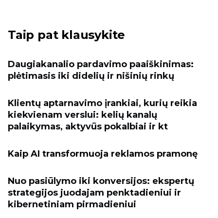
Taip pat klausykite
Daugiakanalio pardavimo paaiškinimas:
plėtimasis iki didelių ir nišinių rinkų
Klientų aptarnavimo įrankiai, kurių reikia
kiekvienam verslui: kelių kanalų
palaikymas, aktyvūs pokalbiai ir kt
Kaip AI transformuoja reklamos pramonę
Nuo pasiūlymo iki konversijos: ekspertų
strategijos juodajam penktadieniui ir
kibernetiniam pirmadieniui