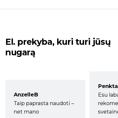
El. prekyba, kuri turi jūsų
nugarą
Penkta
AnzelleB
Esu lab
Taip paprasta naudoti –
rekomen
net mano
svetain