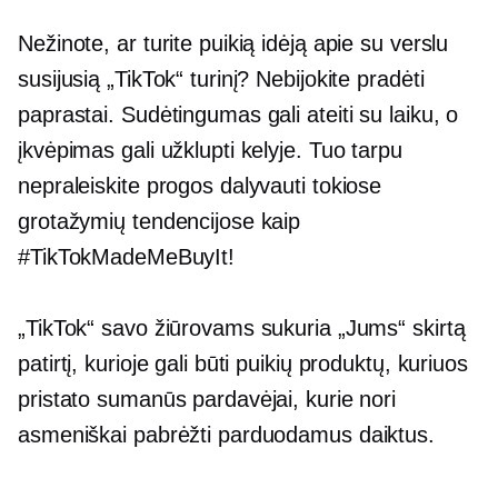
Nežinote, ar turite puikią idėją apie su verslu
susijusią „TikTok“ turinį? Nebijokite pradėti
paprastai. Sudėtingumas gali ateiti su laiku, o
įkvėpimas gali užklupti kelyje. Tuo tarpu
nepraleiskite progos dalyvauti tokiose
grotažymių tendencijose kaip
#TikTokMadeMeBuyIt!
„TikTok“ savo žiūrovams sukuria „Jums“ skirtą
patirtį, kurioje gali būti puikių produktų, kuriuos
pristato sumanūs pardavėjai, kurie nori
asmeniškai pabrėžti parduodamus daiktus.