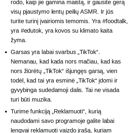
rodo, kaip jie gamina maistą, ir gausite gerą
visų pjaustymo lentų peilių ASMR. Ir jūs
turite turinį įvairiomis temomis. Yra #foodtalk,
yra #edutok, yra kovos su klimato kaita
žyma.
Garsas yra labai svarbus „TikTok“.
Nemanau, kad kada nors mačiau, kad kas
nors žiūrėtų „TikTok“ išjungęs garsą, vien
todėl, kad tai yra esminė „TikTok“ įdomi ir
gyvybinga sudedamoji dalis. Tai ne visada
turi būti muzika.
Turime funkciją „Reklamuoti“, kurią
naudodami savo programoje galite labai
lengvai reklamuoti vaizdo įrašą, kuriam