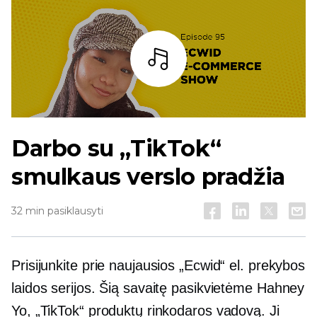
Baras
Darbo su „TikTok“
smulkaus verslo pradžia
32 min pasiklausyti
Prisijunkite prie naujausios „Ecwid“ el. prekybos
laidos serijos. Šią savaitę pasikvietėme Hahney
Yo, „TikTok“ produktų rinkodaros vadovą. Ji