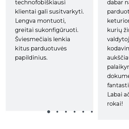
technofobiškiausi
dabar n
klientai gali susitvarkyti.
parduot
Lengva montuoti,
keturio
greitai sukonfigūruoti.
kurių ži
Šviesmečiais lenkia
valdyto
kitus parduotuvės
kodavim
papildinius.
aukščia
palaiky
dokume
fantasti
Labai a
rokai!