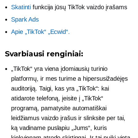
Skatinti
funkcija jūsų TikTok vaizdo įrašams
Spark Ads
Apie „TikTok“ „Ecwid“.
Svarbiausi renginiai:
„TikTok“ yra viena įdomiausių turinio
platformų, ir mes turime a
hipersusižadėjęs
auditoriją. Taigi, kas yra „TikTok“: kai
atidarote telefoną, įeisite į „TikTok“
programą, pamatysite automatiškai
leidžiamus vaizdo įrašus ir slinksite per tai,
ką vadiname puslapiu „Jums“, kuris
kiekvienam atrodo skirtingai. Ir tai puiki vieta,