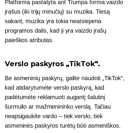
Platforma pastatyta ant
Trumpa forma
vaizdo
įrašus (iki trijų minučių) su muzika. Tiesą
sakant, muzika yra tokia neatsiejama
programos dalis, kad ji yra vaizdo įrašų
paieškos atributas.
Verslo paskyros „TikTok“.
Be asmeninių paskyrų, galite naudoti „TikTok“,
kad atidarytumėte verslo paskyrą, kad
padėtumėte reklamuoti augantį šalutinį
šurmulio ar mažmenininko verslą. Tačiau
neapsigaukite vardo – tiek verslo, tiek
asmeninės paskyros turėtų būti asmeniškos.