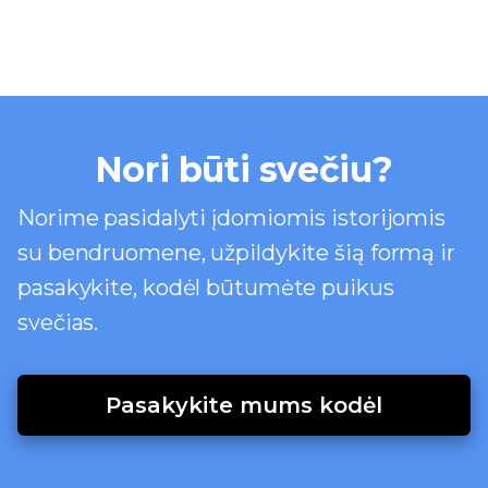
Nori būti svečiu?
Norime pasidalyti įdomiomis istorijomis
su bendruomene, užpildykite šią formą ir
pasakykite, kodėl būtumėte puikus
svečias.
Pasakykite mums kodėl