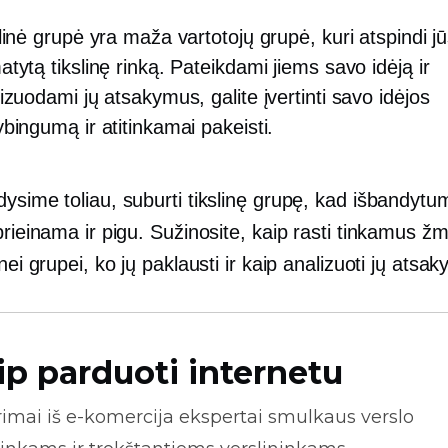
linė grupė yra maža vartotojų grupė, kuri atspindi j
tytą tikslinę rinką. Pateikdami jiems savo idėją ir
izuodami jų atsakymus, galite įvertinti savo idėjos
bingumą ir atitinkamai pakeisti.
dysime toliau, suburti tikslinę grupę, kad išbandyt
prieinama ir pigu. Sužinosite, kaip rasti tinkamus 
inei grupei, ko jų paklausti ir kaip analizuoti jų atsa
ip parduoti internetu
rimai iš
e-komercija
ekspertai smulkaus verslo