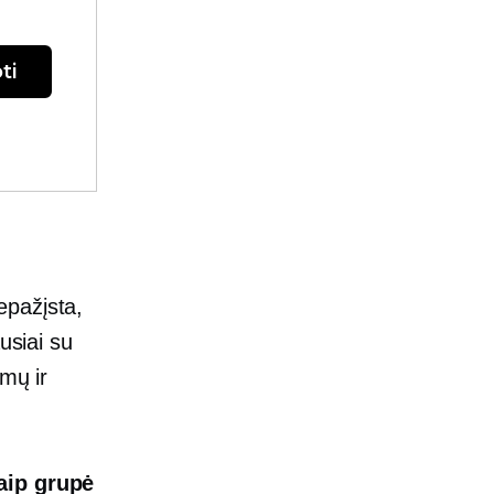
ti
epažįsta,
usiai su
imų ir
kaip grupė