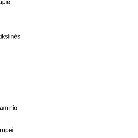
apie
tikslinės
gaminio
rupei