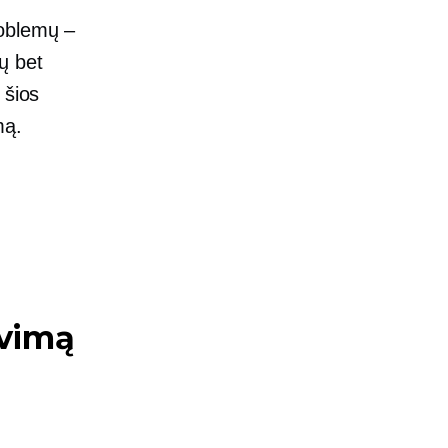
roblemų –
ių bet
 šios
mą.
avimą