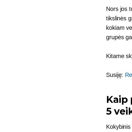
Nors jos 
tikslinės 
kokiam ve
grupės ga
Kitame sky
Susiję:
Re
Kaip 
5 vei
Kokybinis 