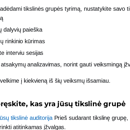
radėdami tikslinės grupės tyrimą, nustatykite savo ti
ją
 dalyvių paieška
ų rinkinio kūrimas
e interviu sesijas
atsakymų analizavimas, norint gauti veiksmingą įžv
velkime į kiekvieną iš šių veiksmų išsamiau.
ręskite, kas yra jūsų tikslinė grupė
jūsų tikslinė auditorija
Prieš sudarant tikslinę grupę, 
inkti atitinkamas įžvalgas.