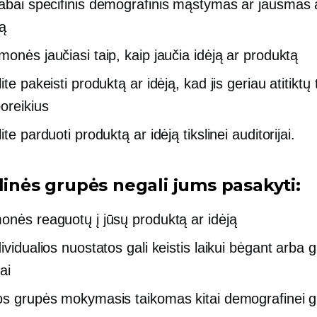
labai specifinis
demografinis mąstymas ar jausmas 
ą
monės jaučiasi taip, kaip jaučia idėją ar produktą
ite pakeisti produktą ar idėją, kad jis geriau atitiktų 
poreikius
ite parduoti produktą ar idėją tikslinei auditorijai.
linės grupės negali jums pasakyti:
onės reaguotų į jūsų produktą ar idėją
ividualios nuostatos gali keistis laikui bėgant arba 
ai
os grupės mokymasis taikomas kitai demografinei g