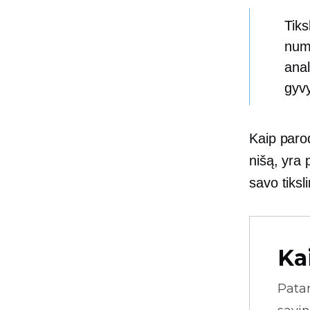
Tiks
numa
anal
gyvy
Kaip paro
nišą, yra 
savo tiksl
Ka
Pata