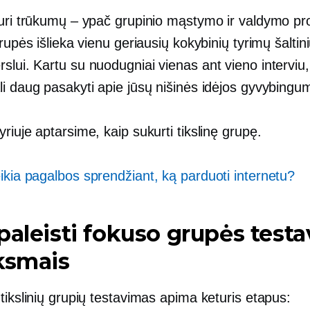
turi trūkumų – ypač grupinio mąstymo ir valdymo p
grupės išlieka vienu geriausių kokybinių tyrimų šaltin
rslui. Kartu su
nuodugniai
vienas ant vieno
interviu,
li daug pasakyti apie jūsų nišinės idėjos gyvybingu
riuje aptarsime, kaip sukurti tikslinę grupę.
ikia pagalbos sprendžiant, ką parduoti internetu?
paleisti fokuso grupės test
ksmais
tikslinių grupių testavimas apima keturis etapus: