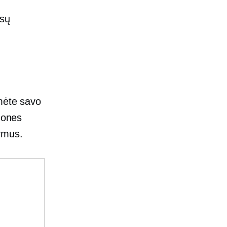
ūsų
umėte savo
žmones
kymus.