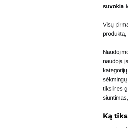
suvokia i
Visų pirma
produktą, 
Naudojimo
naudoja j
kategorijų
sėkmingų 
tikslines 
siuntimas,
Ką tiks