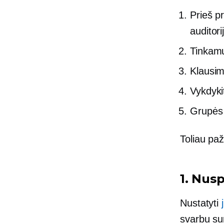
Prieš p
auditori
Tinkamų
Klausim
Vykdykit
Grupės 
Toliau paž
1. Nusp
Nustatyti
svarbu sur