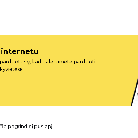
 internetu
ę parduotuvę, kad galėtumėte parduoti
ekyvietėse.
aščio pagrindinį puslapį