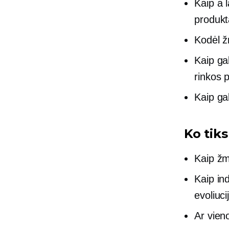
Kaip a
produkt
Kodėl ž
Kaip gal
rinkos 
Kaip gal
Ko tiks
Kaip žm
Kaip ind
evoliucij
Ar vien