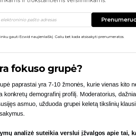
inkams ir trokštantiems verslininkams.
Prenumeruo
inku gauti Ecwid naujienlaiškį. Galiu bet kada atsisakyti prenumeratos.
ra fokuso grupė?
upė paprastai yra
7-10
žmonės, kurie vienas kito n
ka konkretų demografinį profilį. Moderatorius, dažnia
usijęs asmuo, užduoda grupei keletą tikslinių klaus
atsakymus.
ymų analizė suteikia verslui įžvalgos apie tai, 