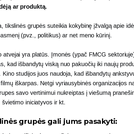
dėją ar produktą.
, tikslinės grupės suteikia kokybinę įžvalgą apie idė
asmenį (pvz., politikus) ar net meno kūrinį.
 atvejai yra platūs. Įmonės (ypač FMCG sektoriuje
as, kad išbandytų viską nuo pakuočių iki naujų prod
. Kino studijos juos naudoja, kad išbandytų ankstyv
filmų iškarpas. Netgi vyriausybinės organizacijos n
grupes savo vertinimui
nukreiptas į viešumą
praneši
 švietimo iniciatyvos ir kt.
linės grupės gali jums pasakyti: