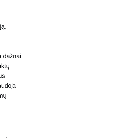
ją,
) dažnai
uktų
us
audoja
mų