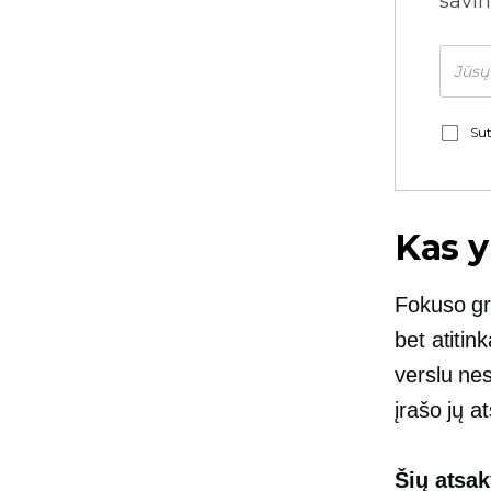
savin
Sut
Kas y
Fokuso gr
bet atitin
verslu nes
įrašo jų 
Šių atsak