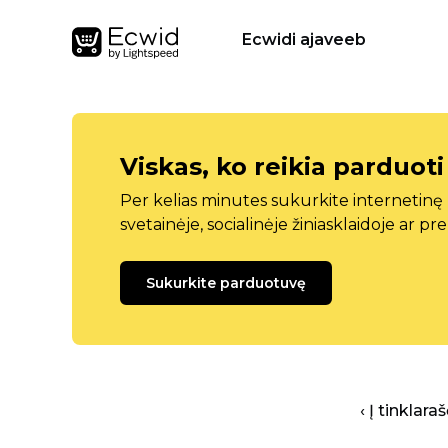
Ecwidi ajaveeb
Viskas, ko reikia parduoti
Per kelias minutes sukurkite internetin
svetainėje, socialinėje žiniasklaidoje ar pr
Sukurkite parduotuvę
‹ Į tinklar