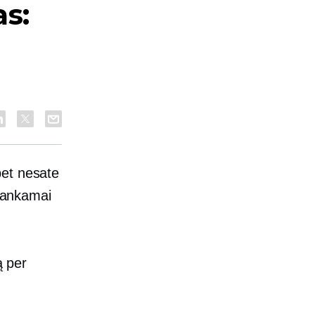
as:
bet nesate
akankamai
ą per