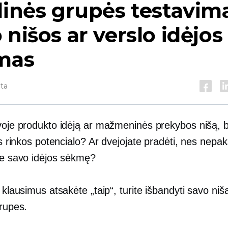
linės grupės testavim
 nišos ar verslo idėjos
imas
yta
lvoje produkto idėją ar mažmeninės prekybos nišą, 
jos rinkos potencialo? Ar dvejojate pradėti, nes nep
ote savo idėjos sėkmę?
s klausimus atsakėte „taip“, turite išbandyti savo niš
grupes.