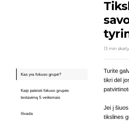
Tiks
savo
tyr
13 min skait
Turite ga
Kas yra fokuso grupė?
tikri dėl 
patvirtin
Kaip paleisti fokuso grupės
testavimą 5 veiksmais
Jei į šiuo
Išvada
tikslines 