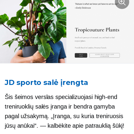
JD sporto salė įrengta
Šis šeimos verslas specializuojasi
high-end
treniruoklių salės įranga ir bendra gamyba
pagal užsakymą. „Įranga, su kuria treniruosis
jūsų anūkai“. — kalbėkite apie patrauklią šūkį!