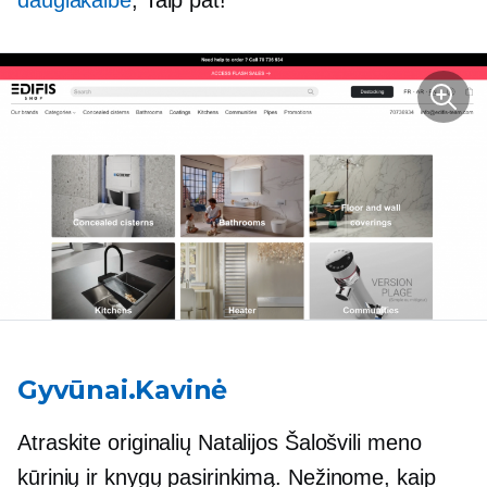
daugiakalbe
, Taip pat!
Gyvūnai.Kavinė
Atraskite originalių Natalijos Šalošvili meno
kūrinių ir knygų pasirinkimą. Nežinome, kaip