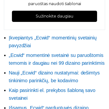
paruoštas naudoti
šablonai
Sužinokite daugiau
Įkvepiantys „Ecwid“ momentinių svetainių
pavyzdžiai
„Ecwid“ momentinė svetainė su paruoštomis
temomis ir daugiau nei 99 dizaino parinktimis
Nauji „Ecwid“ dizaino nustatymai: dešimtys
tinkinimo parinkčių, be kodavimo
Kaip pasirinkti el. prekybos šabloną savo
svetainei
Išsamus „Ecwid“ parduotuvės dizaino