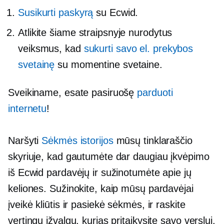
Susikurti paskyrą
su Ecwid.
Atlikite šiame straipsnyje nurodytus
veiksmus, kad
sukurti savo el. prekybos
svetainę
su momentine svetaine.
Sveikiname, esate pasiruošę
parduoti
internetu
!
Naršyti
Sėkmės istorijos
mūsų tinklaraščio
skyriuje, kad gautumėte dar daugiau įkvėpimo
iš Ecwid pardavėjų ir sužinotumėte apie jų
keliones. Sužinokite, kaip mūsų pardavėjai
įveikė kliūtis ir pasiekė sėkmės, ir raskite
vertingų įžvalgų, kurias pritaikysite savo verslui.