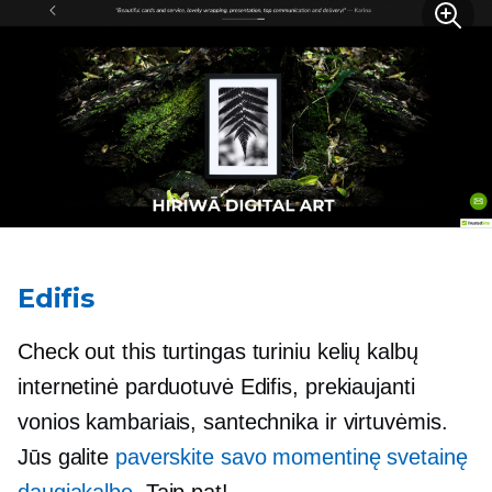
Edifis
Check out this
turtingas turiniu
kelių kalbų
internetinė parduotuvė Edifis, prekiaujanti
vonios kambariais, santechnika ir virtuvėmis.
Jūs galite
paverskite savo momentinę svetainę