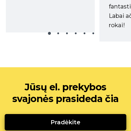
fantasti
Labai a
rokai!
Jūsų el. prekybos
svajonės prasideda čia
Pradėkite