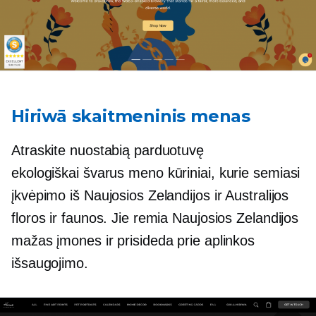
Hiriwā skaitmeninis menas
Atraskite nuostabią parduotuvę
ekologiškai švarus
meno kūriniai, kurie semiasi
įkvėpimo iš Naujosios Zelandijos ir Australijos
floros ir faunos. Jie remia Naujosios Zelandijos
mažas įmones ir prisideda prie aplinkos
išsaugojimo.