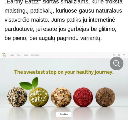
„Earthy Eatzz“ skirtas smaližiams, kurie trokšta
maistingų patiekalų, kuriuose gausu natūralaus
visaverčio maisto. Jums patiks jų internetinė
parduotuvė, jei esate jos gerbėjas
be glitimo,
be pieno,
bei
augalų pagrindu
variantų.