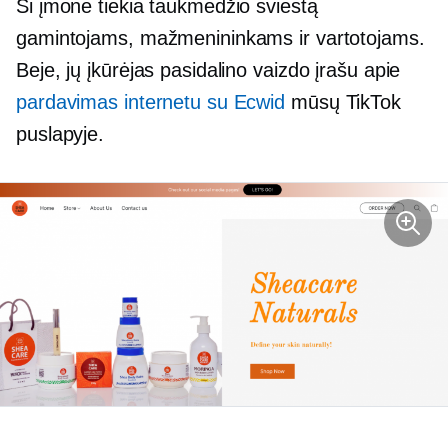
Ši įmonė tiekia taukmedžio sviestą
gamintojams, mažmenininkams ir vartotojams.
Beje, jų įkūrėjas pasidalino vaizdo įrašu apie
pardavimas internetu su Ecwid
mūsų TikTok
puslapyje.