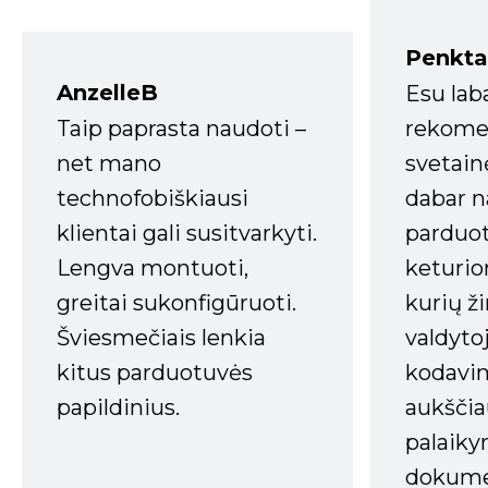
Penkta
AnzelleB
Esu lab
Taip paprasta naudoti –
rekomen
net mano
svetain
technofobiškiausi
dabar n
klientai gali susitvarkyti.
parduot
Lengva montuoti,
keturio
greitai sukonfigūruoti.
kurių ži
Šviesmečiais lenkia
valdyto
kitus parduotuvės
kodavim
papildinius.
aukščia
palaiky
dokume