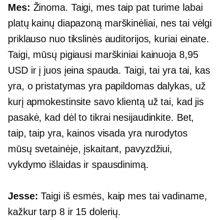
Mes:
Žinoma. Taigi, mes taip pat turime labai
platų kainų diapazoną
marškinėliai,
nes tai vėlgi
priklauso nuo tikslinės auditorijos, kuriai einate.
Taigi, mūsų pigiausi marškiniai kainuoja 8,95
USD ir į juos įeina spauda. Taigi, tai yra tai, kas
yra, o pristatymas yra papildomas dalykas, už
kurį apmokestinsite savo klientą už tai, kad jis
pasakė, kad dėl to tikrai nesijaudinkite. Bet,
taip, taip yra, kainos visada yra nurodytos
mūsų svetainėje, įskaitant, pavyzdžiui,
vykdymo išlaidas ir spausdinimą.
Jesse:
Taigi iš esmės, kaip mes tai vadiname,
kažkur tarp 8 ir 15 dolerių.