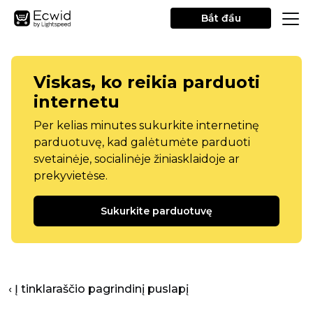
Bắt đầu
Viskas, ko reikia parduoti
internetu
Per kelias minutes sukurkite internetinę
parduotuvę, kad galėtumėte parduoti
svetainėje, socialinėje žiniasklaidoje ar
prekyvietėse.
Sukurkite parduotuvę
‹ Į tinklaraščio pagrindinį puslapį