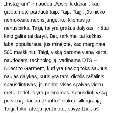
„Instagram“ ir naudoti „Apsipirk dabar“, kad
galėtumėte parduoti taip. Taip. Taigi, jūs nieko
nemokėsite neprisijungę, kol klientas jo
nenusipirks. Taigi, tai yra gražus dalykas. Ir štai
kaip galite tai daryti. Bet, tarkime, tai kažkas
labai populiaraus, jūs minėjote, kad marginate
500 marškinių. Taigi, viską darome vieną kartą,
naudodami technologiją, vadinamą DTG –
Direct to Garment, kuri yra tiesiog toks šaunus
naujas dalykas, kuris yra tarsi didelis rašalinis
spausdintuvas, jei norite, visas spalvas vienu
metu, todėl jis yra prieinamas. spausdinti viską
po vieną. Tačiau „Printful“ siūlo ir šilkografiją.
Taigi, tokiu atveju, jei žinote, pavyzdžiui, aš