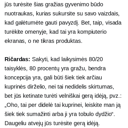
jūs turėsite šias gražias gyvenimo būdo
nuotraukas, kurias sukursite su savo vaizdais,
kad galėtumėte gauti pavyzdį. Bet, taip, visada
turėkite omenyje, kad tai yra kompiuterio
ekranas, o ne tikras produktas.
Ričardas:
Sakyti, kad laikysimės 80/20
taisyklės, 80 procentų yra gražu, bendra
koncepcija yra, gali būti šiek tiek arčiau
kuprinės dirželio, nei tai nedidelis skirtumas,
bet jūs ketinate turėti velniškai gerą idėją, pvz.:
„Oho, tai per didelė tai kuprinei, leiskite man ją
šiek tiek sumažinti arba ji yra tobulo dydžio“.
Daugeliu atvejų jūs turėsite gerą idėją.