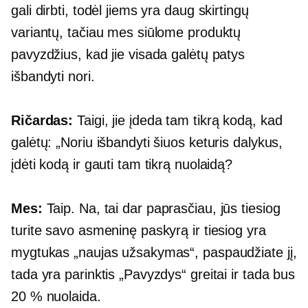
gali dirbti, todėl jiems yra daug skirtingų
variantų, tačiau mes siūlome produktų
pavyzdžius, kad jie visada galėtų patys
išbandyti nori.
Ričardas:
Taigi, jie įdeda tam tikrą kodą, kad
galėtų: „Noriu išbandyti šiuos keturis dalykus,
įdėti kodą ir gauti tam tikrą nuolaidą?
Mes:
Taip. Na, tai dar paprasčiau, jūs tiesiog
turite savo asmeninę paskyrą ir tiesiog yra
mygtukas „naujas užsakymas“, paspaudžiate jį,
tada yra parinktis „Pavyzdys“ greitai ir tada bus
20 % nuolaida.