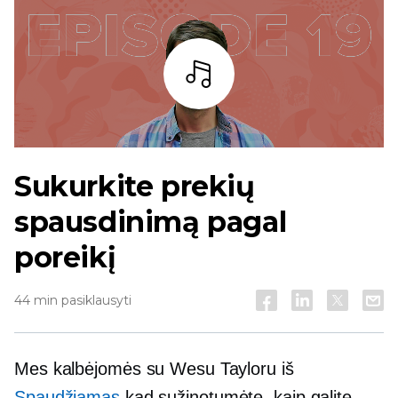
Baras
Sukurkite prekių
spausdinimą pagal
poreikį
44 min pasiklausyti
Mes kalbėjomės su Wesu Tayloru iš
Spaudžiamas
kad sužinotumėte, kaip galite