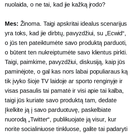
nuolaida, o ne tai, kad jie kažką įrodo?
Mes:
Žinoma. Taigi apskritai idealus scenarijus
yra toks, kad jie dirbtų, pavyzdžiui, su „Ecwid“,
o jūs ten pateiktumėte savo produktą parduoti,
o būtent ten nukreiptumėte savo klientus pirkti.
Taigi, paimkime, pavyzdžiui, diskusiją, kaip jūs
paminėjote, o gal kas nors labai populiaraus ką
tik įvyko šioje TV laidoje ar sporto renginyje ir
visas pasaulis tai pamatė ir visi apie tai kalba,
taigi jūs kuriate savo produktą tam, dedate
Įkelkite ją į savo parduotuvę, paskelbiate
nuorodą „Twitter“, publikuojate ją visur, kur
norite socialiniuose tinkluose, galite tai padaryti