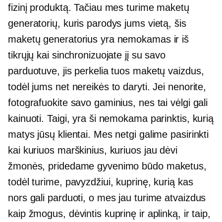
fizinį produktą. Tačiau mes turime maketų
generatorių, kuris parodys jums vietą, šis
maketų generatorius yra nemokamas ir iš
tikrųjų kai sinchronizuojate jį su savo
parduotuve, jis perkelia tuos maketų vaizdus, ​​
todėl jums net nereikės to daryti. Jei nenorite,
fotografuokite savo gaminius, nes tai vėlgi gali
kainuoti. Taigi, yra ši nemokama parinktis, kurią
matys jūsų klientai. Mes netgi galime pasirinkti
kai kuriuos marškinius, kuriuos jau dėvi
žmonės, pridedame gyvenimo būdo maketus,
todėl turime, pavyzdžiui, kuprinę, kurią kas
nors gali parduoti, o mes jau turime atvaizdus
kaip žmogus, dėvintis kuprinę ir aplinką, ir taip,