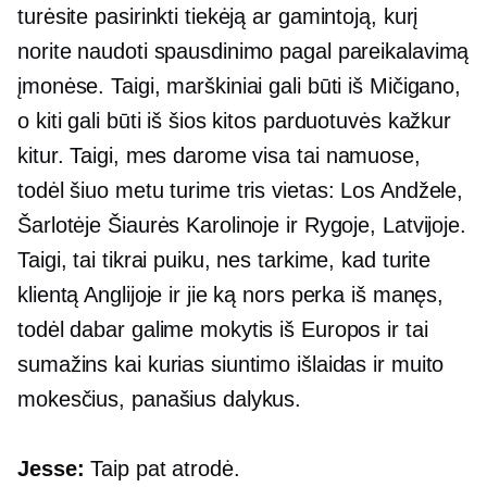
turėsite pasirinkti tiekėją ar gamintoją, kurį
norite naudoti spausdinimo pagal pareikalavimą
įmonėse. Taigi, marškiniai gali būti iš Mičigano,
o kiti gali būti iš šios kitos parduotuvės kažkur
kitur. Taigi, mes darome visa tai
namuose,
todėl šiuo metu turime tris vietas: Los Andžele,
Šarlotėje Šiaurės Karolinoje ir Rygoje, Latvijoje.
Taigi, tai tikrai puiku, nes tarkime, kad turite
klientą Anglijoje ir jie ką nors perka iš manęs,
todėl dabar galime mokytis iš Europos ir tai
sumažins kai kurias siuntimo išlaidas ir muito
mokesčius, panašius dalykus.
Jesse:
Taip pat atrodė.