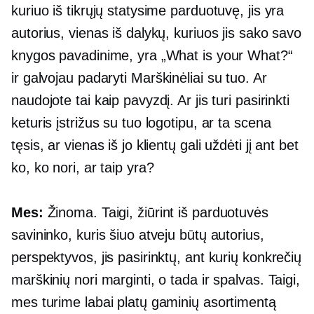
kuriuo iš tikrųjų statysime parduotuvę, jis yra
autorius, vienas iš dalykų, kuriuos jis sako savo
knygos pavadinime, yra „What is your What?“
ir galvojau padaryti
Marškinėliai
su tuo. Ar
naudojote tai kaip pavyzdį. Ar jis turi pasirinkti
keturis įstrižus su tuo logotipu, ar ta scena
tęsis, ar vienas iš jo klientų gali uždėti jį ant bet
ko, ko nori, ar taip yra?
Mes:
Žinoma. Taigi, žiūrint iš parduotuvės
savininko, kuris šiuo atveju būtų autorius,
perspektyvos, jis pasirinktų, ant kurių konkrečių
marškinių nori marginti, o tada ir spalvas. Taigi,
mes turime labai platų gaminių asortimentą