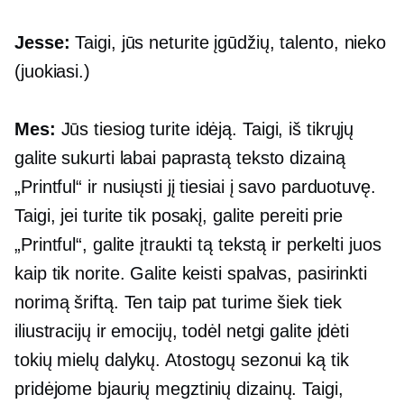
Jesse:
Taigi, jūs neturite įgūdžių, talento, nieko
(juokiasi.)
Mes:
Jūs tiesiog turite idėją. Taigi, iš tikrųjų
galite sukurti labai paprastą teksto dizainą
„Printful“ ir nusiųsti jį tiesiai į savo parduotuvę.
Taigi, jei turite tik posakį, galite pereiti prie
„Printful“, galite įtraukti tą tekstą ir perkelti juos
kaip tik norite. Galite keisti spalvas, pasirinkti
norimą šriftą. Ten taip pat turime šiek tiek
iliustracijų ir emocijų, todėl netgi galite įdėti
tokių mielų dalykų. Atostogų sezonui ką tik
pridėjome bjaurių megztinių dizainų. Taigi,