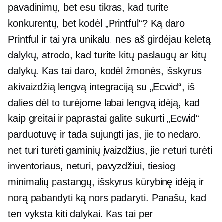
pavadinimų, bet esu tikras, kad turite
konkurentų, bet kodėl „Printful“? Ką daro
Printful ir tai yra unikalu, nes aš girdėjau keletą
dalykų, atrodo, kad turite kitų paslaugų ar kitų
dalykų. Kas tai daro, kodėl žmonės, išskyrus
akivaizdžią lengvą integraciją su „Ecwid“, iš
dalies dėl to turėjome labai lengvą idėją, kad
kaip greitai ir paprastai galite sukurti „Ecwid“
parduotuvę ir tada sujungti jas, jie to nedaro.
net turi turėti gaminių įvaizdžius, jie neturi turėti
inventoriaus, neturi, pavyzdžiui, tiesiog
minimalių pastangų, išskyrus kūrybinę idėją ir
norą pabandyti ką nors padaryti. Panašu, kad
ten vyksta kiti dalykai. Kas tai per