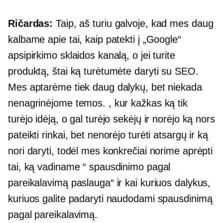
Ričardas:
Taip, aš turiu galvoje, kad mes daug
kalbame apie tai, kaip patekti į „Google“
apsipirkimo sklaidos kanalą, o jei turite
produktą, štai ką turėtumėte daryti su SEO.
Mes aptarėme tiek daug dalykų, bet niekada
nenagrinėjome temos. , kur kažkas ką tik
turėjo idėją, o gal turėjo sekėjų ir norėjo ką nors
pateikti rinkai, bet nenorėjo turėti atsargų ir ką
nori daryti, todėl mes konkrečiai norime aprėpti
tai, ką vadiname “ spausdinimo pagal
pareikalavimą paslauga“ ir kai kuriuos dalykus,
kuriuos galite padaryti naudodami spausdinimą
pagal pareikalavimą.