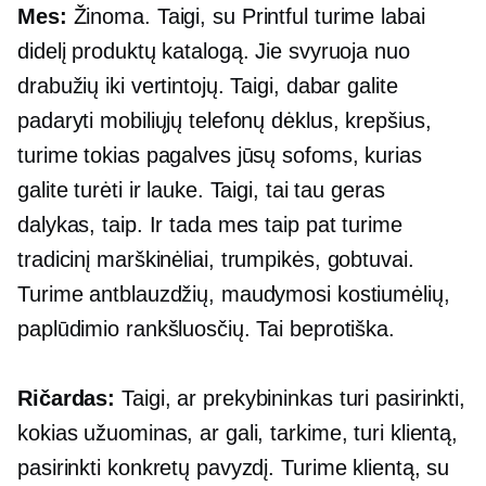
Mes:
Žinoma. Taigi, su Printful turime labai
didelį produktų katalogą. Jie svyruoja nuo
drabužių iki vertintojų. Taigi, dabar galite
padaryti mobiliųjų telefonų dėklus, krepšius,
turime tokias pagalves jūsų sofoms, kurias
galite turėti ir lauke. Taigi, tai tau geras
dalykas, taip. Ir tada mes taip pat turime
tradicinį
marškinėliai,
trumpikės, gobtuvai.
Turime antblauzdžių, maudymosi kostiumėlių,
paplūdimio rankšluosčių. Tai beprotiška.
Ričardas:
Taigi, ar prekybininkas turi pasirinkti,
kokias užuominas, ar gali, tarkime, turi klientą,
pasirinkti konkretų pavyzdį. Turime klientą, su