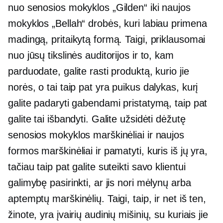
nuo senosios mokyklos „Gilden“ iki naujos
mokyklos „Bellah“ drobės, kuri labiau primena
madingą, pritaikytą formą. Taigi, priklausomai
nuo jūsų tikslinės auditorijos ir to, kam
parduodate, galite rasti produktą, kurio jie
norės, o tai taip pat yra puikus dalykas, kurį
galite padaryti gabendami pristatymą, taip pat
galite tai išbandyti. Galite užsidėti dėžutę
senosios mokyklos marškinėliai ir naujos
formos marškinėliai ir pamatyti, kuris iš jų yra,
tačiau taip pat galite suteikti savo klientui
galimybę pasirinkti, ar jis nori mėlynų arba
aptemptų marškinėlių. Taigi, taip, ir net iš ten,
žinote, yra įvairių audinių mišinių, su kuriais jie