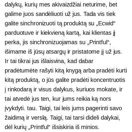
dalykų, kurių mes akivaizdžiai neturime, bet
galime juos sandėliuoti už jus. Tada vis tiek
galite sinchronizuoti tą produktą su „Ecwid“
parduotuve ir kiekvieną kartą, kai klientas jį
perka, jis sinchronizuojamas su „Printful“,
išimame iš jūsų atsargų ir pristatome jį už jus.
Ir tai tikrai jus išlaisvina, kad dabar
pradėtumėte rašyti kitą knygą arba pradėti kurti
kitą produktą, o jūs galite pradėti koncentruotis
į rinkodarą ir visus dalykus, kuriuos mokate, ir
tai atvedė jus ten, kur jums reikia ką nors
įvykdyti. tau. Taigi, tai leis jums pagerinti savo
žaidimą ir verslą. Taigi, tai tarsi dideli dalykai,
dėl kurių „Printful“ išsiskiria iš minios.