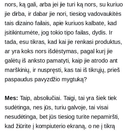
nors, ką gali, arba jei jie turi ką nors, su kuriuo
jie dirba, ir dabar jie nori, tiesiog vadovaukitės
tais dizaino failais, apie kuriuos kalbate, kad
įsitikintumėte, jog tokio tipo failas, dydis. Ir
tada, esu tikras, kad kai jie renkasi produktus,
ar yra koks nors išdėstymas, pagal kurį jie
galėtų iš anksto pamatyti, kaip jie atrodo ant
marškinių, ir nuspręsti, kas tai iš tikrųjų, prieš
paspaudus pavyzdžio mygtuką?
Mes:
Taip, absoliučiai. Taigi, tai yra šiek tiek
sudėtinga, nes jūs, turiu galvoje, tai visai
nesudėtinga, bet jūs tiesiog turite nepamiršti,
kad žiūrite į kompiuterio ekraną, o ne į tikrą