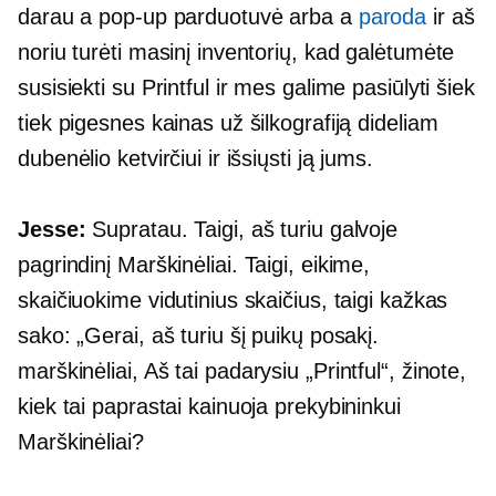
darau a
pop-up
parduotuvė arba a
paroda
ir aš
noriu turėti masinį inventorių, kad galėtumėte
susisiekti su Printful ir mes galime pasiūlyti šiek
tiek pigesnes kainas už šilkografiją dideliam
dubenėlio ketvirčiui ir išsiųsti ją jums.
Jesse:
Supratau. Taigi, aš turiu galvoje
pagrindinį
Marškinėliai.
Taigi, eikime,
skaičiuokime vidutinius skaičius, taigi kažkas
sako: „Gerai, aš turiu šį puikų posakį.
marškinėliai,
Aš tai padarysiu „Printful“, žinote,
kiek tai paprastai kainuoja prekybininkui
Marškinėliai?