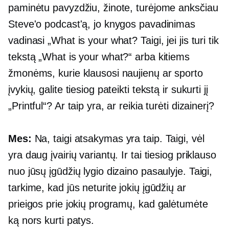
paminėtu pavyzdžiu, žinote, turėjome anksčiau
Steve'o podcast'ą, jo knygos pavadinimas
vadinasi „What is your what? Taigi, jei jis turi tik
tekstą „What is your what?“ arba kitiems
žmonėms, kurie klausosi naujienų ar sporto
įvykių, galite tiesiog pateikti tekstą ir sukurti jį
„Printful“? Ar taip yra, ar reikia turėti dizainerį?
Mes:
Na, taigi atsakymas yra taip. Taigi, vėl
yra daug įvairių variantų. Ir tai tiesiog priklauso
nuo jūsų įgūdžių lygio dizaino pasaulyje. Taigi,
tarkime, kad jūs neturite jokių įgūdžių ar
prieigos prie jokių programų, kad galėtumėte
ką nors kurti patys.