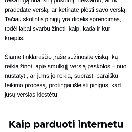
reikalingą finansinį postūmį, nesvarbu, ar tik
pradedate verslą, ar ketinate plėsti savo verslą.
Tačiau skolintis pinigų yra didelis sprendimas,
todėl labai svarbu žinoti, kaip, kada ir kur
kreiptis.
Šiame tinklaraščio įraše sužinosite viską, ką
reikia žinoti apie smulkųjį verslą
paskolos – nuo
nustatyti, ar jums jo reikia, suprasti paraiškų
teikimo procesą, protingai išleisti pinigus, kad
jūsų verslas klestėtų.
Kaip parduoti internetu