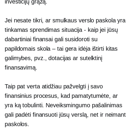
investicijų grąžą.
Jei nesate tikri, ar smulkaus verslo paskola yra
tinkamas sprendimas
situacija - kaip
jei jūsų
dabartiniai finansai gali susidoroti su
papildomais
skola – tai
gera idėja ištirti kitas
galimybes, pvz., dotacijas ar sutelktinį
finansavimą.
Taip pat verta atidžiau pažvelgti į savo
finansinius procesus, kad pamatytumėte, ar
yra ką tobulinti. Neveiksmingumo pašalinimas
gali padėti finansuoti jūsų verslą, net ir neimant
paskolos.