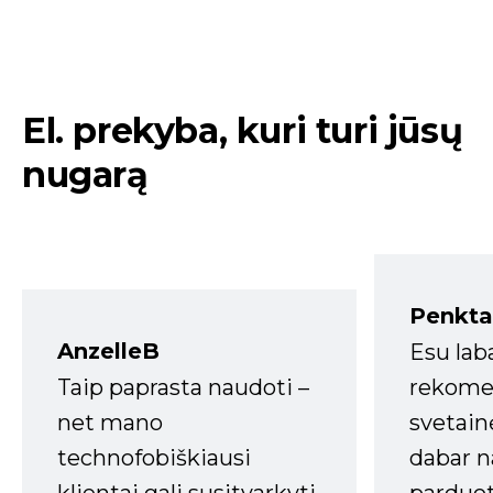
El. prekyba, kuri turi jūsų
nugarą
Penkta
AnzelleB
Esu lab
Taip paprasta naudoti –
rekomen
net mano
svetain
technofobiškiausi
dabar n
klientai gali susitvarkyti.