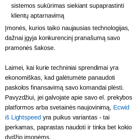
sistemos sukūrimas siekiant supaprastinti
klientų aptarnavimą
Įmonės, kurios taiko naujausias technologijas,
dažnai įgyja konkurencinį pranašumą savo
pramonės šakose.
Laimei, kai kurie techniniai sprendimai yra
ekonomiškas,
kad galėtumėte panaudoti
paskolos finansavimą savo komandai plėsti.
Pavyzdžiui, jei galvojate apie savo el. prekybos
platformos arba svetainės naujovinimą,
Ecwid
iš Lightspeed
yra puikus
variantas - tai
įperkamas, paprastas naudoti ir tinka bet kokio
dydžio įmonėms.