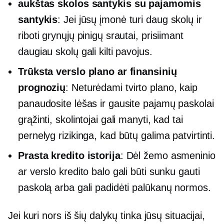
aukštas
skolos santykis su pajamomis
santykis
: Jei jūsų įmonė turi daug skolų ir
riboti grynųjų pinigų srautai, prisiimant
daugiau skolų gali kilti pavojus.
Trūksta verslo plano ar finansinių
prognozių
: Neturėdami tvirto plano, kaip
panaudosite lėšas ir gausite pajamų paskolai
grąžinti, skolintojai gali manyti, kad tai
pernelyg rizikinga, kad būtų galima patvirtinti.
Prasta kredito istorija
: Dėl žemo asmeninio
ar verslo kredito balo gali būti sunku gauti
paskolą arba gali padidėti palūkanų normos.
Jei kuri nors iš šių dalykų tinka jūsų situacijai,