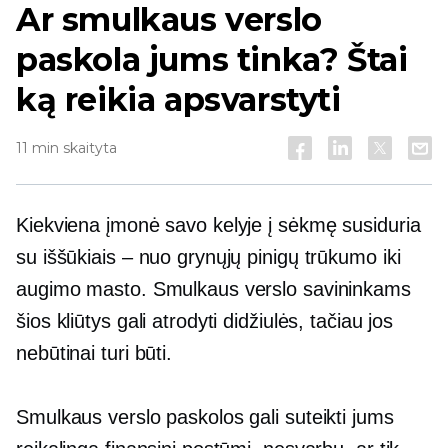
Ar smulkaus verslo
paskola jums tinka? Štai
ką reikia apsvarstyti
11 min skaityta
Kiekviena įmonė savo kelyje į sėkmę susiduria
su iššūkiais – nuo ​​grynųjų pinigų trūkumo iki
augimo masto. Smulkaus verslo savininkams
šios kliūtys gali atrodyti didžiulės, tačiau jos
nebūtinai turi būti.
Smulkaus verslo paskolos gali suteikti jums