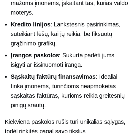
mažoms įmonėms, įskaitant tas, kurias valdo
moterys.
Kredito linijos
: Lankstesnis pasirinkimas,
suteikiant lėšų, kai jų reikia, be fiksuotų
grąžinimo grafikų.
Įrangos paskolos
: Sukurta padėti jums
įsigyti ar išsinuomoti įrangą.
Sąskaitų faktūrų finansavimas
: Idealiai
tinka įmonėms, turinčioms neapmokėtas
sąskaitas faktūras, kurioms reikia greitesnių
pinigų srautų.
Kiekviena paskolos rūšis turi unikalias sąlygas,
todėl rinkitės pagal savo tikslus.