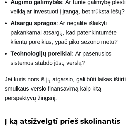
Augimo galimybės
: Ar turite galimybę plėsti
veiklą ar investuoti į įrangą, bet trūksta lėšų?
Atsargų spragos
: Ar negalite išlaikyti
pakankamai atsargų, kad patenkintumėte
klientų poreikius, ypač piko sezono metu?
Technologijų poreikiai
: Ar pasenusios
sistemos stabdo jūsų verslą?
Jei kuris nors iš jų atgarsio, gali būti laikas ištirti
smulkaus verslo finansavimą kaip kitą
perspektyvų žingsnį.
Į ką atsižvelgti prieš skolinantis