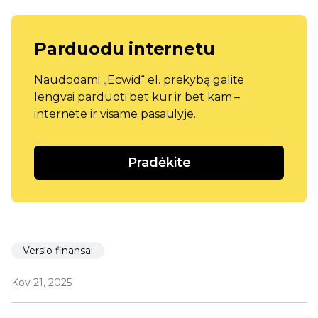
Parduodu internetu
Naudodami „Ecwid“ el. prekybą galite
lengvai parduoti bet kur ir bet kam –
internete ir visame pasaulyje.
Pradėkite
Verslo finansai
Kov 21, 2025