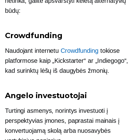
netinka, galite apsvarstyti keletą alternatyvių
būdų:
Crowdfunding
Naudojant internetu
Crowdfunding
tokiose
platformose kaip „Kickstarter“ ar „Indiegogo“,
kad surinktų lėšų iš daugybės žmonių.
Angelo investuotojai
Turtingi asmenys, norintys investuoti į
perspektyvias įmones, paprastai mainais į
konvertuojamą skolą arba nuosavybės