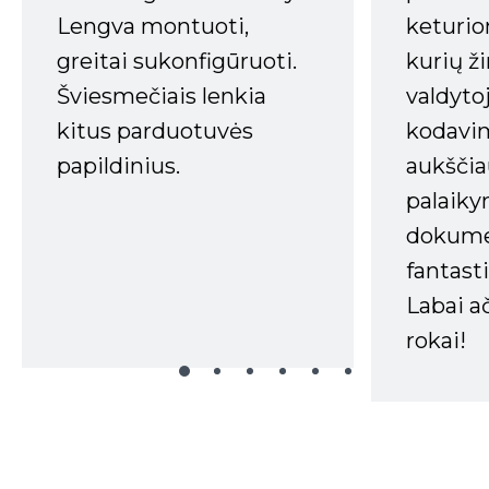
Lengva montuoti,
keturio
greitai sukonfigūruoti.
kurių ži
Šviesmečiais lenkia
valdyto
kitus parduotuvės
kodavim
papildinius.
aukščia
palaiky
dokume
fantasti
Labai a
rokai!