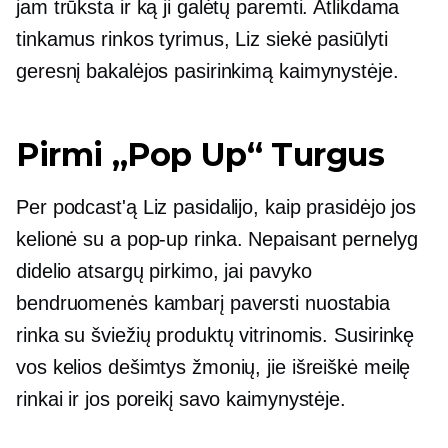
jam trūksta ir ką ji galėtų paremti. Atlikdama
tinkamus rinkos tyrimus, Liz siekė pasiūlyti
geresnį bakalėjos pasirinkimą kaimynystėje.
Pirmi
„Pop Up“
Turgus
Per podcast'ą Liz pasidalijo, kaip prasidėjo jos
kelionė su a
pop-up
rinka. Nepaisant pernelyg
didelio atsargų pirkimo, jai pavyko
bendruomenės kambarį paversti nuostabia
rinka su šviežių produktų vitrinomis. Susirinkę
vos kelios dešimtys žmonių, jie išreiškė meilę
rinkai ir jos poreikį savo kaimynystėje.