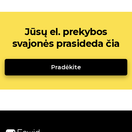
Jūsų el. prekybos
svajonės prasideda čia
Pradėkite