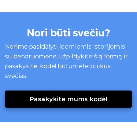
Nori būti svečiu?
Norime pasidalyti įdomiomis istorijomis
su bendruomene, užpildykite šią formą ir
pasakykite, kodėl būtumėte puikus
svečias.
Pasakykite mums kodėl