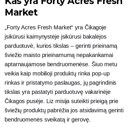
Kas yra Forty Acres Fresh
Market
„Forty Acres Fresh Market“ yra Čikagoje
įsikūrusi kaimynystėje įsikūrusi bakalėjos
parduotuvė, kurios tikslas – gerinti prieinamą
šviežio maisto prieinamumą nepakankamai
aptarnaujamose bendruomenėse. Šiuo metu
veikia kaip mobilioji produktų rinka
pop-up
rinkas ir pristatymo paslaugas, jų pagrindinis
tikslas yra pastatyti parduotuvę vakarinėje
Čikagos pusėje. Liz misija suteikti prieigą prie
šviežių produktų pabrėžia jos atsidavimą gerinti
bendruomenės sveikatą ir gerovę.