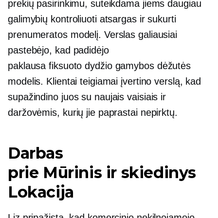
prekių pasirinkimu, suteikdama jiems daugiau
galimybių kontroliuoti atsargas ir sukurti
prenumeratos modelį. Verslas galiausiai
pastebėjo, kad padidėjo
paklausa
fiksuoto dydžio
gamybos dėžutės
modelis. Klientai teigiamai įvertino verslą, kad
supažindino juos su naujais vaisiais ir
daržovėmis, kurių jie paprastai nepirktų.
Darbas
prie
Mūrinis ir skiedinys
Lokacija
Liz pripažįsta, kad komercinio nekilnojamojo