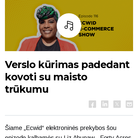
Baras
Verslo kūrimas padedant
kovoti su maisto
trūkumu
Šiame „Ecwid“ elektroninės prekybos šou
epizode kalbamės su Liz Abunaw, „Forty Acres