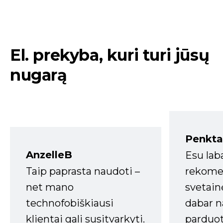
El. prekyba, kuri turi jūsų
nugarą
Penkta
AnzelleB
Esu lab
Taip paprasta naudoti –
rekomen
net mano
svetain
technofobiškiausi
dabar n
klientai gali susitvarkyti.
parduot