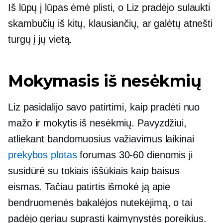
Iš lūpų į lūpas
ėmė plisti, o Liz pradėjo sulaukti
skambučių iš kitų, klausiančių, ar galėtų atnešti
turgų į jų vietą.
Mokymasis iš nesėkmių
Liz pasidalijo savo patirtimi, kaip pradėti nuo
mažo ir mokytis iš nesėkmių. Pavyzdžiui,
atliekant bandomuosius važiavimus laikinai
prekybos plotas
forumas
30-60
dienomis ji
susidūrė su tokiais iššūkiais kaip baisus
eismas. Tačiau patirtis išmokė ją apie
bendruomenės bakalėjos nutekėjimą, o tai
padėjo geriau suprasti kaimynystės poreikius.