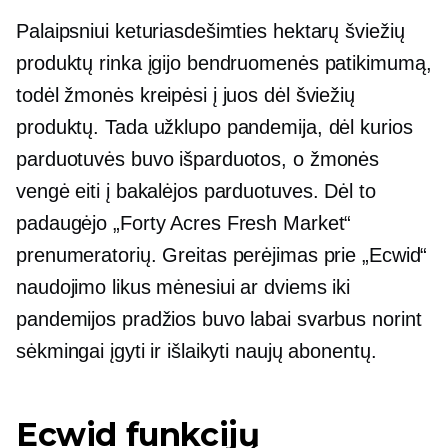
Palaipsniui keturiasdešimties hektarų šviežių
produktų rinka įgijo bendruomenės patikimumą,
todėl žmonės kreipėsi į juos dėl šviežių
produktų. Tada užklupo pandemija, dėl kurios
parduotuvės buvo išparduotos, o žmonės
vengė eiti į bakalėjos parduotuves. Dėl to
padaugėjo „Forty Acres Fresh Market“
prenumeratorių. Greitas perėjimas prie „Ecwid“
naudojimo likus mėnesiui ar dviems iki
pandemijos pradžios buvo labai svarbus norint
sėkmingai įgyti ir išlaikyti naujų abonentų.
Ecwid funkcijų