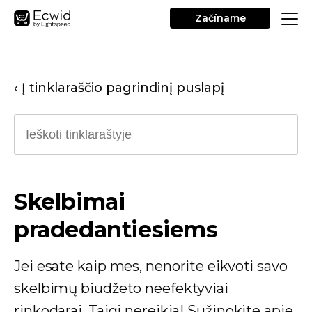
Začíname
‹ Į tinklaraščio pagrindinį puslapį
Skelbimai
pradedantiesiems
Jei esate kaip mes, nenorite eikvoti savo
skelbimų biudžeto neefektyviai
rinkodarai. Taigi nereikia! Sužinokite apie