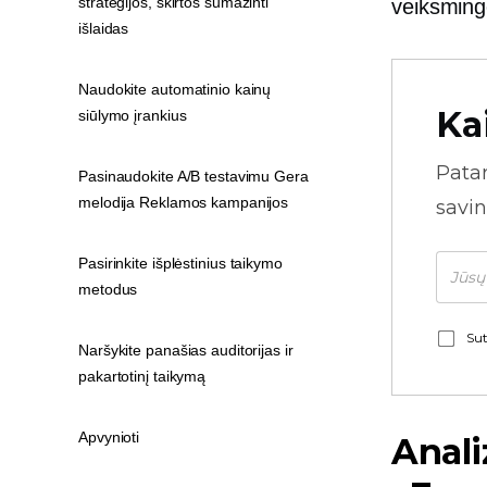
strategijos, skirtos sumažinti
veiksmingo
išlaidas
Naudokite automatinio kainų
Ka
siūlymo įrankius
Pata
Pasinaudokite A/B testavimu Gera
melodija Reklamos kampanijos
savin
Pasirinkite išplėstinius taikymo
metodus
Sut
Naršykite panašias auditorijas ir
pakartotinį taikymą
Apvynioti
Anali