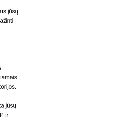
lus jūsų
ažinti
s
igiamais
orijos.
ka jūsų
P ir