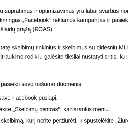
ų supratimas ir optimizavimas yra labai svarbūs nor
ėkmingas „Facebook“ reklamos kampanijas ir pasiek
išlaidų grąžą (ROAS).
tatę skelbimų rinkinius ir skelbimus su didesniu MU
raukimo rodikliu galėsite tiksliai nustatyti sritis, kur
pasiekti savo našumo duomenis:
į savo Facebook puslapį.
ėkite „Skelbimų centras“.
kairiarankis
meniu.
skelbimą, kurį norite peržiūrėti, ir spustelėkite „Žiūr