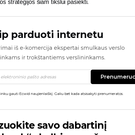
s strategijos šiam tikslui pasiekti.
ip parduoti internetu
rimai iš
e-komercija
ekspertai smulkaus verslo
inkams ir trokštantiems verslininkams.
Prenumeruo
inku gauti Ecwid naujienlaiškį. Galiu bet kada atsisakyti prenumeratos.
zuokite savo dabartinį