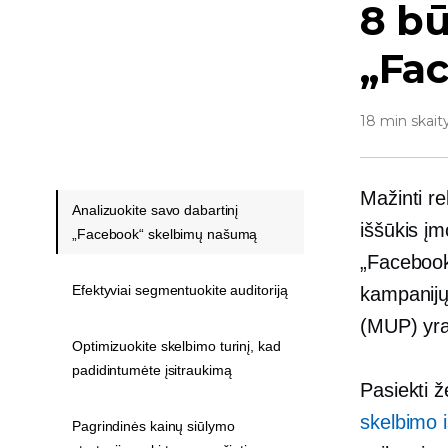
8 bū
„Fa
18 min skait
Mažinti re
Analizuokite savo dabartinį
iššūkis į
„Facebook“ skelbimų našumą
„Faceboo
Efektyviai segmentuokite auditoriją
kampanijų
(MUP) yra 
Optimizuokite skelbimo turinį, kad
padidintumėte įsitraukimą
Pasiekti 
skelbimo i
Pagrindinės kainų siūlymo