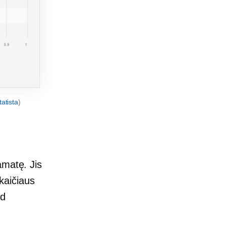
tatista
)
amatę. Jis
kaičiaus
ad