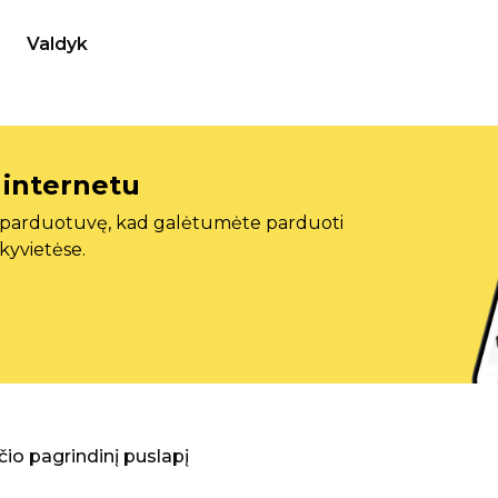
Valdyk
 internetu
ę parduotuvę, kad galėtumėte parduoti
ekyvietėse.
aščio pagrindinį puslapį