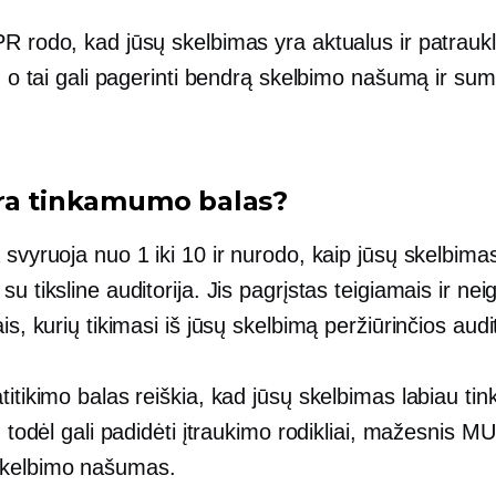
R rodo, kad jūsų skelbimas yra aktualus ir patrauk
i, o tai gali pagerinti bendrą skelbimo našumą ir sum
ra tinkamumo balas?
 svyruoja nuo 1 iki 10 ir nurodo, kaip jūsų skelbima
su tiksline auditorija. Jis pagrįstas teigiamais ir ne
ais, kurių tikimasi iš jūsų skelbimą peržiūrinčios audit
titikimo balas reiškia, kad jūsų skelbimas labiau tin
i, todėl gali padidėti įtraukimo rodikliai, mažesnis MU
skelbimo našumas.