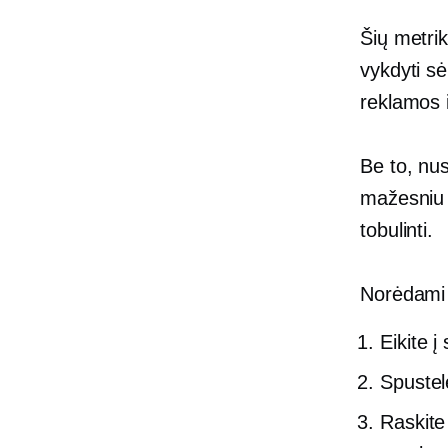
Šių metrik
vykdyti s
reklamos 
Be to, nus
mažesniu įt
tobulinti.
Norėdami 
Eikite 
Spustel
Raskite 