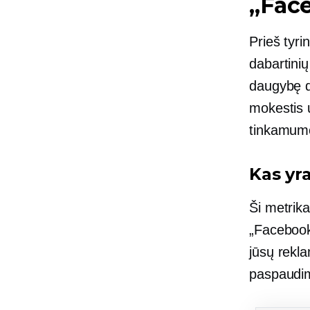
„Fac
Prieš tyri
dabartini
daugybę du
mokestis
tinkamumo
Kas yr
Ši metrik
„Facebook“
jūsų rekl
paspaudim