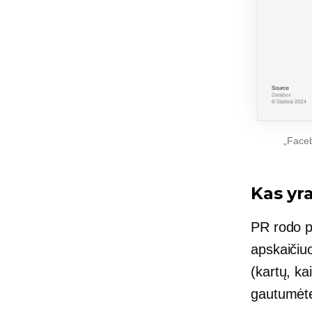
„Faceb
Kas yr
PR rodo p
apskaičiu
(kartų, k
gautumėte