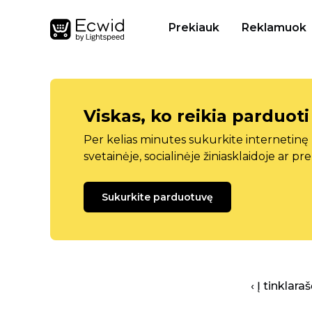
Prekiauk
Reklamuok
Viskas, ko reikia parduoti
Per kelias minutes sukurkite internetin
svetainėje, socialinėje žiniasklaidoje ar pr
Sukurkite parduotuvę
‹ Į tinklar