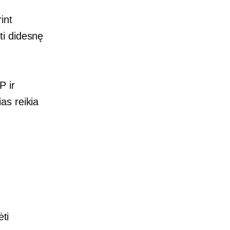
int
ti didesnę
P ir
ias reikia
ėti