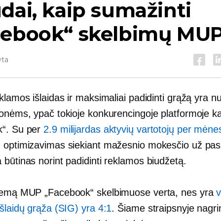
dai, kaip sumažinti
cebook“ skelbimų MU
yta
klamos išlaidas ir maksimaliai padidinti grąžą yra nu
monėms, ypač tokioje konkurencingoje platformoje ka
k“. Su per
2.9 milijardas aktyvių vartotojų per mėne
 optimizavimas siekiant mažesnio mokesčio už pa
būtinas norint padidinti reklamos biudžetą.
žemą MUP „Facebook“ skelbimuose verta, nes yra
v
šlaidų grąža (SIG) yra 4:1
. Šiame straipsnyje nagr