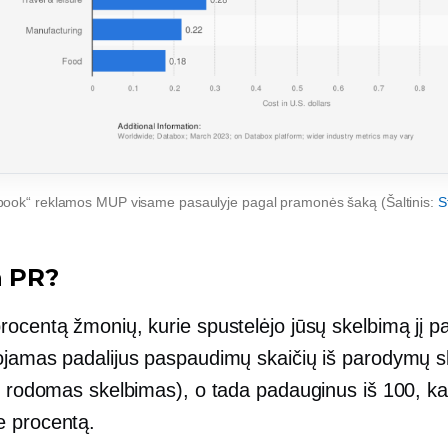
ook“ reklamos MUP visame pasaulyje pagal pramonės šaką (Šaltinis:
S
a PR?
rocentą žmonių, kurie spustelėjo jūsų skelbimą jį p
ojamas padalijus paspaudimų skaičių iš parodymų s
ai rodomas skelbimas), o tada padauginus iš 100, k
 procentą.