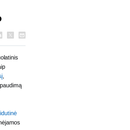
P
olatinis
ip
sį
,
spaudimą
idutinė
inėjamos