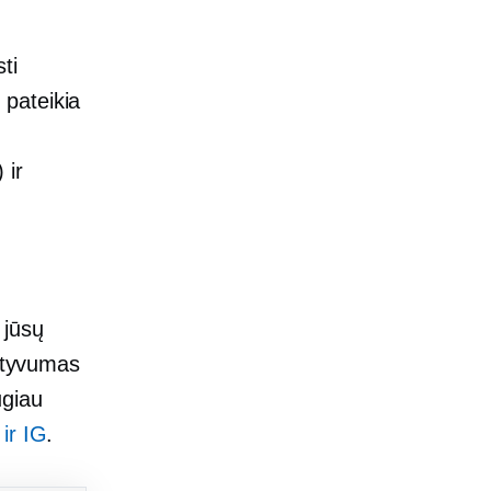
ti
 pateikia
 ir
 jūsų
ktyvumas
ugiau
 ir IG
.