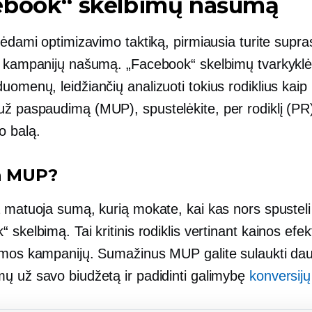
ebook“ skelbimų našumą
nėdami optimizavimo taktiką, pirmiausia turite supras
ų kampanijų našumą. „Facebook“ skelbimų tvarkyklė
omenų, leidžiančių analizuoti tokius rodiklius kaip
 už paspaudimą
(MUP),
spustelėkite, per
rodiklį (PR)
 balą.
a MUP?
a matuoja sumą, kurią mokate, kai kas nors spusteli
 skelbimą. Tai kritinis rodiklis vertinant
kainos efe
amos kampanijų. Sumažinus MUP galite sulaukti da
ų už savo biudžetą ir padidinti galimybę
konversijų