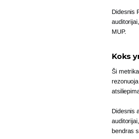
Didesnis P
auditorija
MUP.
Koks y
Ši metrika
rezonuoja 
atsiliepim
Didesnis a
auditorija
bendras 