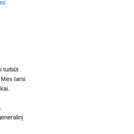
usi
i turbūt
. Mes tarsi
kai.
.
eneralinį