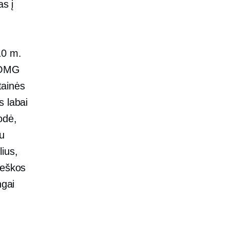
as į
10 m.
 „OMG
tainės
s labai
odė,
au
ius,
ieškos
ngai