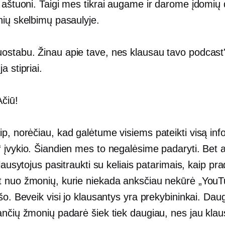
 aštuoni.
Taigi mes tikrai augame ir darome įdomių 
nių skelbimų pasaulyje.
ostabu. Žinau apie tave, nes klausau tavo podcast
ja
stipriai.
čiū!
p, norėčiau, kad galėtume visiems pateikti visą info
 įvykio. Šiandien mes to negalėsime padaryti. Bet 
klausytojus pasitraukti su keliais patarimais, kaip pra
 nuo žmonių, kurie niekada anksčiau nekūrė „YouT
šo. Beveik visi jo klausantys yra prekybininkai. Daug
ančių žmonių padarė šiek tiek daugiau, nes jau klau