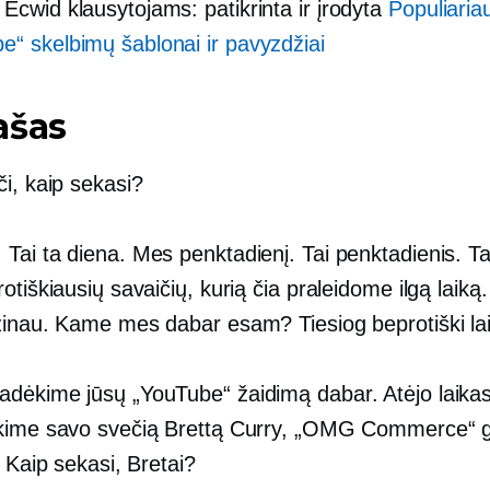
 Ecwid klausytojams: patikrinta ir įrodyta
Populiaria
e“ skelbimų šablonai ir pavyzdžiai
ašas
i, kaip sekasi?
:
Tai ta diena. Mes penktadienį. Tai penktadienis. Ta
otiškiausių savaičių, kurią čia praleidome ilgą laiką
zinau. Kame mes dabar esam? Tiesiog beprotiški lai
adėkime jūsų „YouTube“ žaidimą dabar. Atėjo laikas
kime savo svečią Brettą Curry, „OMG Commerce“ g
. Kaip sekasi, Bretai?