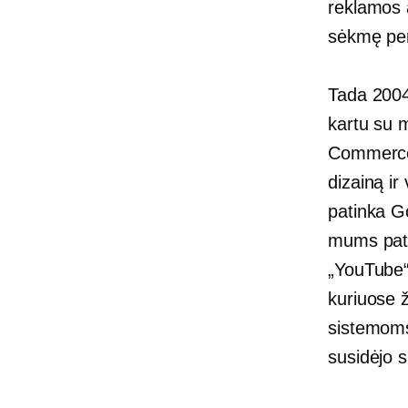
reklamos a
sėkmę per t
Tada 2004
kartu su 
Commerce“
dizainą i
patinka G
mums patik
„YouTube“
kuriuose 
sistemoms.
susidėjo 