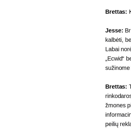
Brettas:
K
Jesse:
Bre
kalbėti, b
Labai nor
„Ecwid“ 
sužinome š
Brettas:
T
rinkodaro
žmones pi
informaci
peilių rek