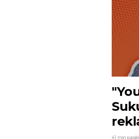
"Yo
Suk
rek
41 min pasik