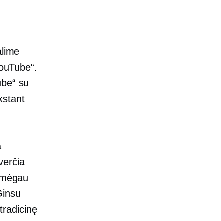
alime
YouTube“.
ube“ su
kstant
a
verčia
t mėgau
Ginsu
 tradicinę