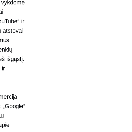
s vykdome
ai
ouTube“ ir
 atstovai
imus.
enklų
š išgąstį.
 ir
mercija
t „Google“
au
apie