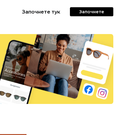
Започнете тук
Започнете