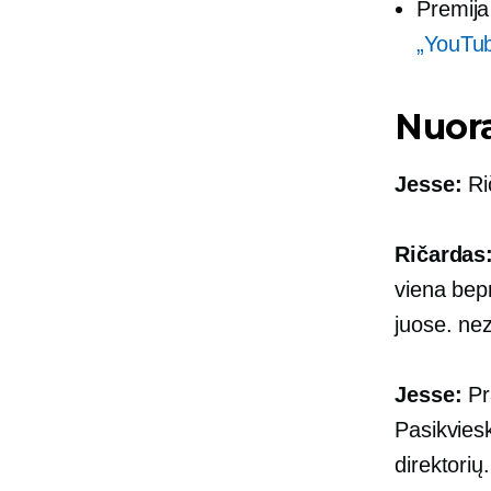
Premija
„YouTub
Nuor
Jesse:
Rič
Ričardas
viena bepr
juose. ne
Jesse:
Pr
Pasikvies
direktorių