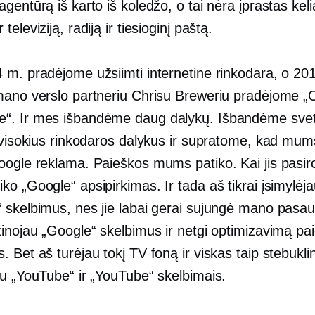
gentūrą iš karto iš koledžo, o tai nėra įprastas keli
eleviziją, radiją ir tiesioginį paštą.
 m. pradėjome užsiimti internetine rinkodara, o 20
mano verslo partneriu Chrisu Breweriu pradėjome
. Ir mes išbandėme daug dalykų. Išbandėme sve
r visokius rinkodaros dalykus ir supratome, kad mum
oogle reklama. Paieškos mums patiko. Kai jis pasir
o „Google“ apsipirkimas. Ir tada aš tikrai įsimylėj
 skelbimus, nes jie labai gerai sujungė mano pasaul
žinojau „Google“ skelbimus ir netgi optimizavimą pa
 Bet aš turėjau tokį TV foną ir viskas taip stebukli
su „YouTube“ ir „YouTube“ skelbimais.