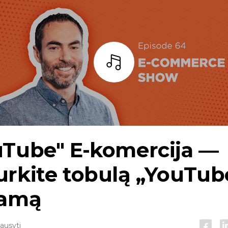
Baras
uTube"
E-komercija
—
urkite tobulą „YouTub
lamą
lausyti