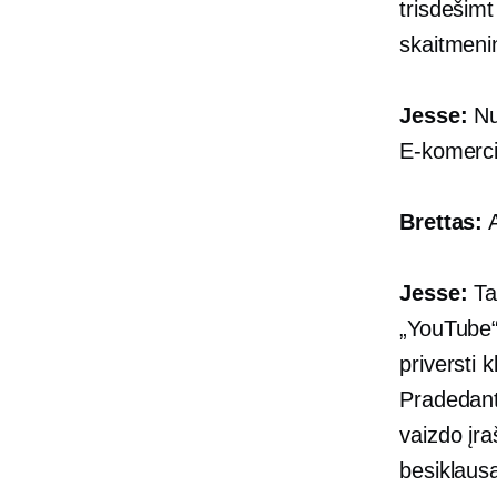
trisdešimt
skaitmeni
Jesse:
Nu
E-komerci
Brettas:
A
Jesse:
Tai
„YouTube“
priversti 
Pradedant
vaizdo įra
besiklaus