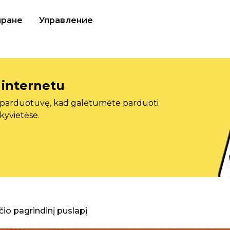
иране
Управление
 internetu
ę parduotuvę, kad galėtumėte parduoti
ekyvietėse.
aščio pagrindinį puslapį