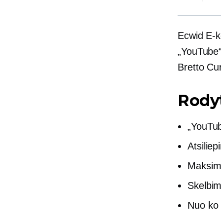
Ecwid
E-k
„YouTube
Bretto Cu
Rodyt
„YouTub
Atsiliep
Maksima
Skelbim
Nuo ko p