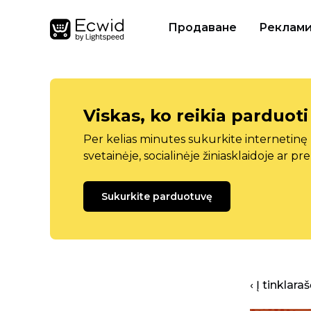
Продаване
Реклам
Viskas, ko reikia parduoti
Per kelias minutes sukurkite internetin
svetainėje, socialinėje žiniasklaidoje ar pr
Sukurkite parduotuvę
‹ Į tinklar