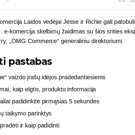
omercija
Laidos vedėjai Jesse ir Richie gali patobuli
“.
e-komercija
skelbimų žaidimas su šios srities eks
rry, „OMG Commerce“ generaliniu direktoriumi.
i pastabas
e“ vaizdo įrašų idėjos pradedantiesiems
imai,
kaip elgtis,
produkto informacija
liai padidinkite pirmąsias 5 sekundes
ų taikymo parinktys
radėti ir kaip padidinti