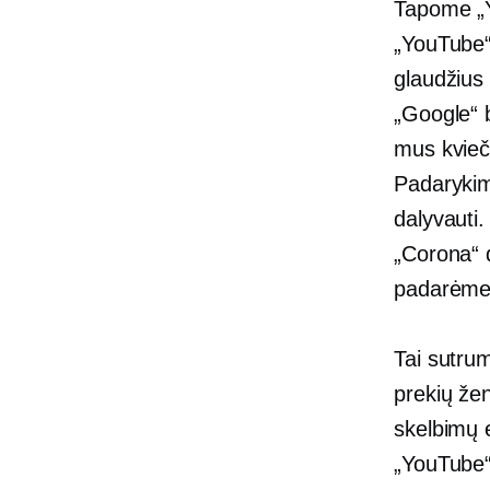
Tapome „Y
„YouTube“
glaudžius 
„Google“ 
mus kvieči
Padarykim
dalyvauti
„Corona“ d
padarėme 
Tai sutru
prekių že
skelbimų 
„YouTube“