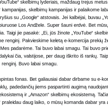
ouTube“ skelbimų lyderiais, maždaug trejus metu
 kampanijas, skelbimų kampanijas ir palaikome lab
ryšius su „Google“ atstovais. Jei kalbėjai, buvau „Y
biuruose Los Andžele. Super šauni erdvė. Bet mūsų
a. Taigi jie pasakė: „Ei, jūs žinote „YouTube“ skelb
e renginį. Pakvieskime keletą
e-komercija
prekių ž
. Mes padarėme. Tai buvo labai smagu. Tai buvo prie
alykai čia, valstijose, per daug iškrito iš rankų. Taip
renginį. Buvo labai smagu.
mpintas fonas. Bet galiausiai dabar dirbame su
e-ko
nklų, padedančių jiems paspartinti augimą naudojan
ekosistemą ir „Amazon“ skelbimų ekosistemą. Tači
 praleidau daug laiko, o mūsų komanda dabar yra 