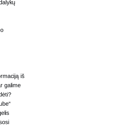
dalykų
'o
rmaciją iš
ar galime
dėti?
ube“
elis
sosi