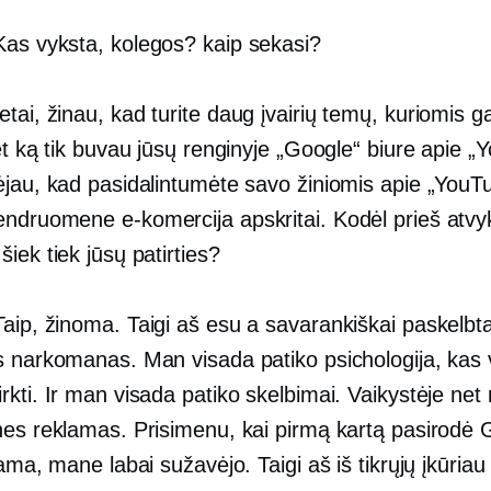
as vyksta, kolegos? kaip sekasi?
tai, žinau, kad turite daug įvairių temų, kuriomis g
et ką tik buvau jūsų renginyje „Google“ biure apie „
ėjau, kad pasidalintumėte savo žiniomis apie „YouT
bendruomene
e-komercija
apskritai. Kodėl prieš atvy
iek tiek jūsų patirties?
aip, žinoma. Taigi aš esu a
savarankiškai paskelbt
s narkomanas. Man visada patiko psichologija, kas 
rkti. Ir man visada patiko skelbimai. Vaikystėje ne
nes reklamas. Prisimenu, kai pirmą kartą pasirodė 
lama, mane labai sužavėjo. Taigi aš iš tikrųjų įkūriau